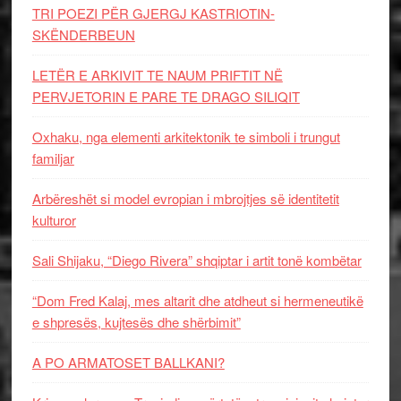
TRI POEZI PËR GJERGJ KASTRIOTIN-
SKËNDERBEUN
LETËR E ARKIVIT TE NAUM PRIFTIT NË
PERVJETORIN E PARE TE DRAGO SILIQIT
Oxhaku, nga elementi arkitektonik te simboli i trungut
familjar
Arbëreshët si model evropian i mbrojtjes së identitetit
kulturor
Sali Shijaku, “Diego Rivera” shqiptar i artit tonë kombëtar
“Dom Fred Kalaj, mes altarit dhe atdheut si hermeneutikë
e shpresës, kujtesës dhe shërbimit”
A PO ARMATOSET BALLKANI?