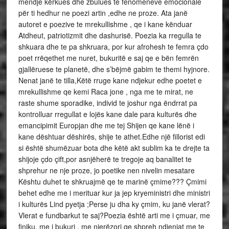
mendje kërkues dhe zbulues te fenomeneve emocionale
për ti hedhur ne poezi artin ,edhe ne proze. Ata janë
autoret e poezive te mrekullishme , qe i kane kënduar
Atdheut, patriotizmit dhe dashurisë. Poezia ka rregulla te
shkuara dhe te pa shkruara, por kur afrohesh te femra çdo
poet rrëqethet me nuret, bukuritë e saj qe e bën femrën
gjallëruese te planetë, dhe s’bëjmë gabim te themi hyjnore.
Nenat janë te tilla,Këtë rruge kane ndjekur edhe poetet e
mrekullishme qe kemi Raca jone , nga me te mirat, ne
raste shume sporadike, individ te joshur nga ëndrrat pa
kontrolluar rregullat e lojës kane dale para kulturës dhe
emancipimit Europjan dhe me tej Shijen qe kane lënë i
kane dështuar dëshirës, shije te athet.Edhe një fillorist edi
si është shumëzuar bota dhe këtë akt sublim ka te drejte ta
shijoje çdo çift,por asnjëherë te tregoje aq banalitet te
shprehur ne nje proze, jo poetike nen nivelin mesatare
Kështu duhet te shkruajmë qe te marinë çmime??? Çmimi
behet edhe me i merituar kur ja jep kryeministri dhe ministri
i kulturës Lind pyetja ;Perse ju dha ky çmim, ku janë vlerat?
Vlerat e fundbarkut te saj?Poezia është arti me i çmuar, me
finiku, me i bukuri , me njerëzori qe shpreh ndjenjat me te