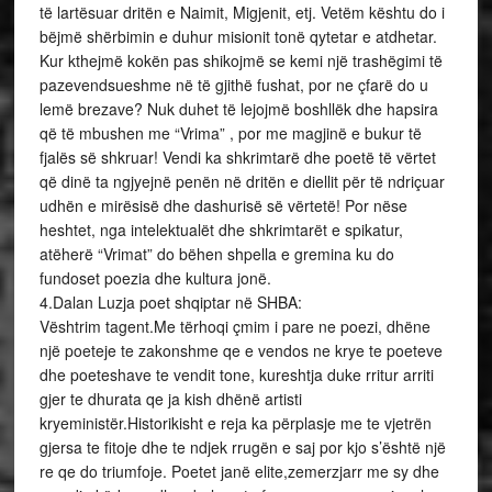
të lartësuar dritën e Naimit, Migjenit, etj. Vetëm kështu do i
bëjmë shërbimin e duhur misionit tonë qytetar e atdhetar.
Kur kthejmë kokën pas shikojmë se kemi një trashëgimi të
pazevendsueshme në të gjithë fushat, por ne çfarë do u
lemë brezave? Nuk duhet të lejojmë boshllëk dhe hapsira
që të mbushen me “Vrima” , por me magjinë e bukur të
fjalës së shkruar! Vendi ka shkrimtarë dhe poetë të vërtet
që dinë ta ngjyejnë penën në dritën e diellit për të ndriçuar
udhën e mirësisë dhe dashurisë së vërtetë! Por nëse
heshtet, nga intelektualët dhe shkrimtarët e spikatur,
atëherë “Vrimat” do bëhen shpella e gremina ku do
fundoset poezia dhe kultura jonë.
4.Dalan Luzja poet shqiptar në SHBA:
Vështrim tagent.Me tërhoqi çmim i pare ne poezi, dhëne
një poeteje te zakonshme qe e vendos ne krye te poeteve
dhe poeteshave te vendit tone, kureshtja duke rritur arriti
gjer te dhurata qe ja kish dhënë artisti
kryeministër.Historikisht e reja ka përplasje me te vjetrën
gjersa te fitoje dhe te ndjek rrugën e saj por kjo s’është një
re qe do triumfoje. Poetet janë elite,zemerzjarr me sy dhe