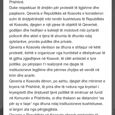
Prishtinë.
Duke respektuar të drejtën për protestë të ligjshme dhe
paqësore, Qeveria e Republikës së Kosovës e konsideron
sulm të drejtpërdrejtë mbi rendin kushtetues të Republikës
së Kosovës, djegien e një pjese të objektit të Qeverisë,
goditjen dhe hedhjen e koktejit të molotovit mbi zyrtarët
policorë dhe aktet e tjera të shumta të dhunës ndaj
qytetarëve, pronës publike dhe private.
Qeveria e Kosovës vlerëson se dhuna e shfaqur në këtë
protestë, është e organizuar nga humbësit e dëshpëruar të
të gjitha zgjedhjeve në Kosovë, të cilët ambiciet e tyre
politike, po përpiqen t’i realizojnë me djegie të
institucioneve legjitime dhe përmes zhytjes së vendit në
krim dhe anarki.
Qeveria e Kosovës dënon, po ashtu, djegiet dhe rrënimet e
kryera në Prishtinë, të prira dhe të nxitura nga kryetari i
kryeqytetit dhe drejtuesit tjerë politikë të emëruar së fundi
në Komunën e Prishtinës, si dhe thekson se distancimi “sa
për sy e faqe” nga dhuna ndaj institucioneve kushtetuese,
si largon ata nga përgjegjësia.
Qeveria e Republikës së Kosovës shpreh mirënjohje të