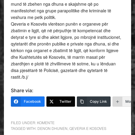
mund të zbehen nga dhuna e skajshme që po
manifestohet nga grupe parapolitike dhe kriminale të
veshura me petk politik.
Qeveria e Kosovës vlerëson punën e organeve për
zbatimin e ligjit, që në përputhje të kompetencat dhe
detyrat e tyre si dhe aktet ligjore, po mbrojnë institucionet,
qytetarët dhe pronën publike e private nga dhuna, si dhe
kërkon nga organet e zbatimit të ligjit, që konform ligjeve
dhe Kushtetutës së Kosovës, të marrin masat për
zbardhjen e plotë të zhvillimeve të sotme, ku u lënduan
disa pjesëtarë të Policisë, gazetarë dhe qytetarë të
rastit./b.j/
Share via:
Facebook
Twitter
Copy Link
More
FILED UNDER:
KOMENTE
TAGGED WITH:
DENON DHUNEN
,
QEVERIA E KOSOVES