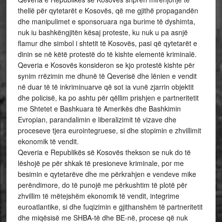
thellë për qytetarët e Kosovës, që me gjithë propagandën
dhe manipulimet e sponsoruara nga burime të dyshimta,
nuk iu bashkëngjitën kësaj proteste, ku nuk u pa asnjë
flamur dhe simbol i shtetit të Kosovës, pasi që qytetarët e
dinin se në këtë protestë do të kishte elementë kriminalë.
Qeveria e Kosovës konsideron se kjo protestë kishte për
synim rrëzimin me dhunë të Qeverisë dhe lënien e vendit
në duar të të inkriminuarve që sot ia vunë zjarrin objektit
dhe policisë, ka po ashtu për qëllim prishjen e partneritetit
me Shtetet e Bashkuara të Amerikës dhe Bashkimin
Evropian, parandalimin e liberalizimit të vizave dhe
proceseve tjera eurointegruese, si dhe stopimin e zhvillimit
ekonomik të vendit.
Qeveria e Republikës së Kosovës thekson se nuk do të
lëshojë pe për shkak të presioneve kriminale, por me
besimin e qytetarëve dhe me përkrahjen e vendeve mike
perëndimore, do të punojë me përkushtim të plotë për
zhvillim të mëtejshëm ekonomik të vendit, integrime
euroatlantike, si dhe fuqizimin e gjithanshëm të partneritetit
dhe miqësisë me SHBA-të dhe BE-në, procese që nuk