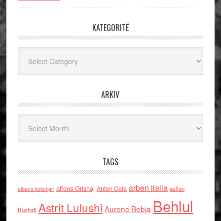
KATEGORITË
Kategoritë
ARKIV
Arkiv
TAGS
arben llalla
alfons Grishaj
Anton Cefa
asllan
albano kolonjari
Behlul
Astrit Lulushi
Aurenc Bebja
Bushati