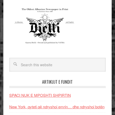
ARTIKUJT E FUNDIT
SPAÇI NUK E MPOSHTI SHPIRTIN
New York, qyteti që ndryshoi emrin… dhe ndryshoi botën