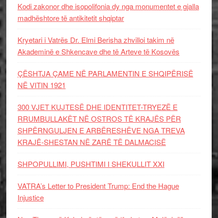
Kodi zakonor dhe isopolifonia dy nga monumentet e gjalla
madhështore të antikitetit shqiptar
Kryetari i Vatrës Dr. Elmi Berisha zhvilloi takim në
Akademinë e Shkencave dhe të Arteve të Kosovës
ÇËSHTJA ÇAME NË PARLAMENTIN E SHQIPËRISË
NË VITIN 1921
300 VJET KUJTESË DHE IDENTITET-TRYEZË E
RRUMBULLAKËT NË OSTROS TË KRAJËS PËR
SHPËRNGULJEN E ARBËRESHËVE NGA TREVA
KRAJË-SHESTAN NË ZARË TË DALMACISË
SHPOPULLIMI, PUSHTIMI I SHEKULLIT XXI
VATRA’s Letter to President Trump: End the Hague
Injustice