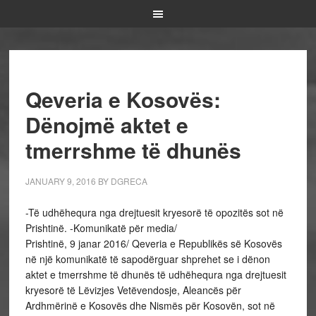
Qeveria e Kosovës:
Dënojmë aktet e
tmerrshme të dhunës
JANUARY 9, 2016
BY
DGRECA
-Të udhëhequra nga drejtuesit kryesorë të opozitës sot në
Prishtinë. -Komunikatë për media/
Prishtinë, 9 janar 2016/ Qeveria e Republikës së Kosovës
në një komunikatë të sapodërguar shprehet se i dënon
aktet e tmerrshme të dhunës të udhëhequra nga drejtuesit
kryesorë të Lëvizjes Vetëvendosje, Aleancës për
Ardhmërinë e Kosovës dhe Nismës për Kosovën, sot në