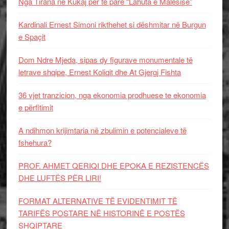
Nga Tirana në Kukaj për të parë “Lahuta e Malësisë”
Kardinali Ernest Simoni rikthehet si dëshmitar në Burgun
e Spaçit
Dom Ndre Mjeda, sipas dy figurave monumentale të
letrave shqipe, Ernest Koliqit dhe At Gjergj Fishta
36 vjet tranzicion, nga ekonomia prodhuese te ekonomia
e përfitimit
A ndihmon krijimtaria në zbulimin e potencialeve të
fshehura?
PROF. AHMET QERIQI DHE EPOKA E REZISTENCЁS
DHE LUFTЁS PЁR LIRI!
FORMAT ALTERNATIVE TË EVIDENTIMIT TË
TARIFËS POSTARE NË HISTORINË E POSTËS
SHQIPTARE