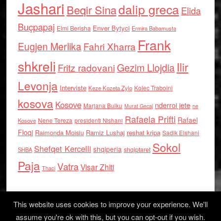
Jashari
dalip greca
Beqir Sina
Elida
Buçpapaj
Enver Bytyci
Elmi Berisha
Ermira Babamusta
Frank
Eugjen Merlika
Fahri Xharra
shkreli
Ilir
Gezim Llojdia
Fritz radovani
Levonja
Interviste
Kolec Traboini
Keze Kozeta Zylo
kosova
Kosove
nderroi jete
Marjana Bulku
ne
Murat Gecaj
Rafaela Prifti
Rafael
Nene Tereza
Kosove
presidenti Nishani
Floqi
Raimonda Moisiu
Ramiz Lushaj
reshat kripa
Sadik Elshani
Sokol
Shefqet Kercelli
shqiperia
shqiptaret
SHBA
Paja
Vatra
Visar Zhiti
Thaci
This website uses cookies to improve your experience. We'll
assume you're ok with this, but you can opt-out if you wish.