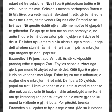
ndarë në tre seksione. Niveli i parë përfaqëson botën e të
vdekurve të majave. Seksioni i mesëm përfaqëson Botën e
të Gjallëve, pra vetë majatë. Seksioni i tretë, që është edhe
niveli më i lartë, është vendi i Krijuesit dhe Perëndisë së
Erërave. Në qendër është një shtyllë me motive të gjarpërit
të gdhendur. Po ajo që të bën më shumë përshtypje, në
anën lindore është observatori për ndjekjen e lëvizjeve të
diellit. Dallohet një kamare e cila ulërin si një sirenë kur nga
deti afrohen stuhitë. Është mënyrë alarmi për t’u mbrojtur
nga uragani që vjen i papritur.
Bazorelievi i Krijuesit apo Venusit, është kokëposhtë
prandaj edhe e quajnë Zoti i Zhytjes sepse ai zbret nga
qielli, por mund të zhytet edhe në det. Këtë figurë e gjen
kudo në vendbanimet Maja. Është figura më e adhuruar, e
ruajtur dhe e mbrojtur më së miri. Deri para 30 vjetësh,
popullsia rrotull këtë vendbanim e ruante si vend të shenjtë
dhe nuk ua zbulonin të huajve. Ishin arkeologët amerikanë
ata që këmbëngulën për ta kthyer në një muze gjigand ku
mund ta vizitonte e gjithë bota. Por përsëri, brenda
Piramidës nuk lejohet të hyjë asnjë vizitor. (Me sa kuptohet