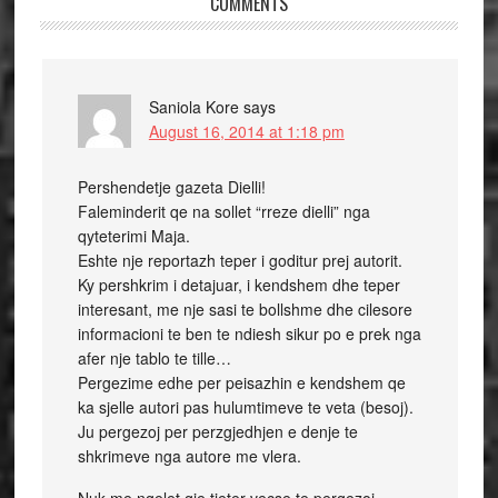
COMMENTS
Saniola Kore
says
August 16, 2014 at 1:18 pm
Pershendetje gazeta Dielli!
Faleminderit qe na sollet “rreze dielli” nga
qyteterimi Maja.
Eshte nje reportazh teper i goditur prej autorit.
Ky pershkrim i detajuar, i kendshem dhe teper
interesant, me nje sasi te bollshme dhe cilesore
informacioni te ben te ndiesh sikur po e prek nga
afer nje tablo te tille…
Pergezime edhe per peisazhin e kendshem qe
ka sjelle autori pas hulumtimeve te veta (besoj).
Ju pergezoj per perzgjedhjen e denje te
shkrimeve nga autore me vlera.