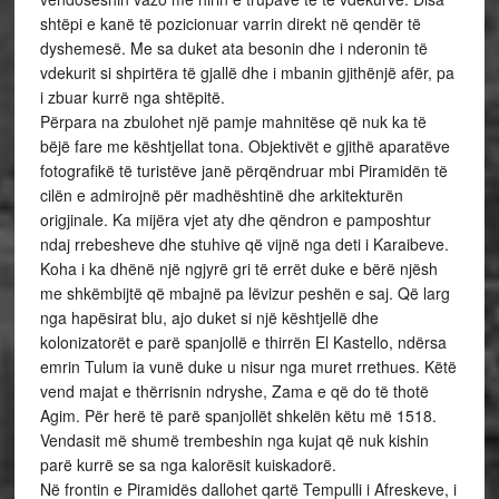
shtëpi e kanë të pozicionuar varrin direkt në qendër të
dyshemesë. Me sa duket ata besonin dhe i nderonin të
vdekurit si shpirtëra të gjallë dhe i mbanin gjithënjë afër, pa
i zbuar kurrë nga shtëpitë.
Përpara na zbulohet një pamje mahnitëse që nuk ka të
bëjë fare me kështjellat tona. Objektivët e gjithë aparatëve
fotografikë të turistëve janë përqëndruar mbi Piramidën të
cilën e admirojnë për madhështinë dhe arkitekturën
origjinale. Ka mijëra vjet aty dhe qëndron e pamposhtur
ndaj rrebesheve dhe stuhive që vijnë nga deti i Karaibeve.
Koha i ka dhënë një ngjyrë gri të errët duke e bërë njësh
me shkëmbijtë që mbajnë pa lëvizur peshën e saj. Që larg
nga hapësirat blu, ajo duket si një kështjellë dhe
kolonizatorët e parë spanjollë e thirrën El Kastello, ndërsa
emrin Tulum ia vunë duke u nisur nga muret rrethues. Këtë
vend majat e thërrisnin ndryshe, Zama e që do të thotë
Agim. Për herë të parë spanjollët shkelën këtu më 1518.
Vendasit më shumë trembeshin nga kujat që nuk kishin
parë kurrë se sa nga kalorësit kuiskadorë.
Në frontin e Piramidës dallohet qartë Tempulli i Afreskeve, i