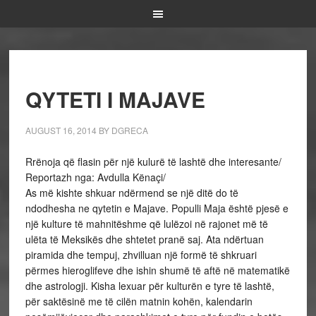
QYTETI I MAJAVE
AUGUST 16, 2014
BY
DGRECA
Rrënoja që flasin për një kulurë të lashtë dhe interesante/
Reportazh nga: Avdulla Kënaçi/
As më kishte shkuar ndërmend se një ditë do të
ndodhesha ne qytetin e Majave. Populli Maja është pjesë e
një kulture të mahnitëshme që lulëzoi në rajonet më të
ulëta të Meksikës dhe shtetet pranë saj. Ata ndërtuan
piramida dhe tempuj, zhvilluan një formë të shkruari
përmes hieroglifeve dhe ishin shumë të aftë në matematikë
dhe astrologji. Kisha lexuar për kulturën e tyre të lashtë,
për saktësinë me të cilën matnin kohën, kalendarin