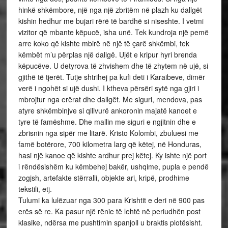
hinkë shkëmbore, një nga një zbritëm në plazh ku dallgët
kishin hedhur me bujari rërë të bardhë si niseshte. I vetmi
vizitor që mbante këpucë, isha unë. Tek kundroja një pemë
arre koko që kishte mbirë në një të çarë shkëmbi, tek
këmbët m’u përplas një dallgë. Ujët e kripur hyri brenda
këpucëve. U detyrova të zhvishem dhe të zhytem në ujë, si
gjithë të tjerët. Tutje shtrihej pa kufi deti i Karaibeve, dimër
verë i ngohët si ujë dushi. I ktheva përsëri sytë nga gjiri i
mbrojtur nga erërat dhe dallgët. Me siguri, mendova, pas
atyre shkëmbinjve si qilivurë ankoronin majatë kanoet e
tyre të famëshme. Dhe mallin me siguri e ngjitnin dhe e
zbrisnin nga sipër me litarë. Kristo Kolombi, zbuluesi me
famë botërore, 700 kilometra larg që këtej, në Honduras,
hasi një kanoe që kishte ardhur prej këtej. Ky ishte një port
i rëndësishëm ku këmbehej bakër, ushqime, pupla e pendë
zogjsh, artefakte stërralli, objekte ari, kripë, prodhime
tekstili, etj.
Tulumi ka lulëzuar nga 300 para Krishtit e deri në 900 pas
erës së re. Ka pasur një rënie të lehtë në periudhën post
klasike, ndërsa me pushtimin spanjoll u braktis plotësisht.