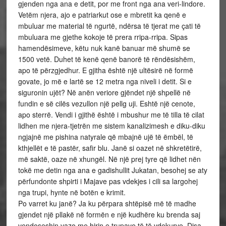
gjenden nga ana e detit, por me front nga ana veri-lindore.
Vetëm njera, ajo e patriarkut ose e mbretit ka qenë e
mbuluar me material të ngurtë, ndërsa të tjerat me çati të
mbuluara me gjethe kokoje të prera rripa-rripa. Sipas
hamendësimeve, këtu nuk kanë banuar më shumë se
1500 vetë. Duhet të kenë qenë banorë të rëndësishëm,
apo të përzgjedhur. E gjitha është një ultësirë në formë
govate, jo më e lartë se 12 metra nga niveli i detit. Si e
siguronin ujët? Në anën veriore gjëndet një shpellë në
fundin e së cilës vezullon një pellg uji. Eshtë një cenote,
apo sterrë. Vendi i gjithë është i mbushur me të tilla të cilat
lidhen me njera-tjetrën me sistem kanalizimesh e diku-diku
ngjajnë me pishina natyrale që mbajnë ujë të ëmbël, të
kthjellët e të pastër, safir blu. Janë si oazet në shkretëtirë,
më saktë, oaze në xhungël. Në një prej tyre që lidhet nën
tokë me detin nga ana e gadishullit Jukatan, besohej se aty
përfundonte shpirti i Majave pas vdekjes i cili sa largohej
nga trupi, hynte në botën e krimit.
Po varret ku janë? Ja ku përpara shtëpisë më të madhe
gjendet një pllakë në formën e një kudhëre ku brenda saj
vendoseshin vazo me hirin e trupave të të vdekurve. Disa