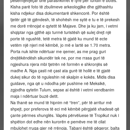
pesëmijëvjeçar dhe parashkimet e tyre për fundin e botës.
Kisha parë foto të zbulimeve arkeologjike dhe gjithashtu
kisha ndjekur disa dokumentarë shkencorë. Por është
tjetër gjë të gjëndesh, të shohësh me sytë e tu e të prekesh
me dorë rrënojat e qytetit të Majave. Dhe ja ku jam, i vetmi
shqiptar nga gjithë ajo turmë turistësh që sulej drejt një
porte të ngushtë, tetë metra të gjatë ku mund të ecte
vetëm një njeri më këmbë, jo më e lartë se 1.70 metra.
Porta nuk ishte ndërtuar me qemer, as me prag guri
drejtëkëndësh sikundër tek ne, por me rrasa guri të
ngjeshura njera mbi tjetrën në formën e shkronjës së
madhe A. Nga çasti në çast ata gurë të hollë e të gjatë
dukej sikur do të nguleshin në skalpin e kokës. Midis disa
guidave, nga që u ndodha për pushime në Meksikë,
zgjodha qytetin Tulum, sepse ai është i vetmi vendbanim
maja i ndërtuar buzë detit.
Na thanë se mund të hipnim në “tren”, për të arritur më
shpejt, por preferova të eci më këmbë përgjatë xhadesë që
çante përmes xhunglës. Vapës përvëluese të Tropikut nuk i
shpëton dot edhe nën kurorën e pemëve me të cilat
mbulohet rruga gjer në rrënoja. Tabani është gëqeror, balta