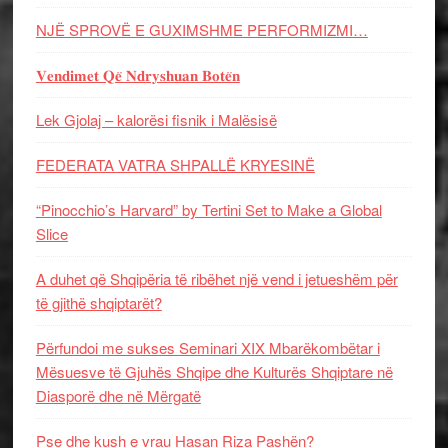
NJË SPROVË E GUXIMSHME PERFORMIZMI…
𝐕𝐞𝐧𝐝𝐢𝐦𝐞𝐭 𝐐𝐞̈ 𝐍𝐝𝐫𝐲𝐬𝐡𝐮𝐚𝐧 𝐁𝐨𝐭𝐞̈𝐧
Lek Gjolaj – kalorësi fisnik i Malësisë
FEDERATA VATRA SHPALLË KRYESINË
“Pinocchio’s Harvard” by Tertini Set to Make a Global
Slice
A duhet që Shqipëria të ribëhet një vend i jetueshëm për
të gjithë shqiptarët?
Përfundoi me sukses Seminari XIX Mbarëkombëtar i
Mësuesve të Gjuhës Shqipe dhe Kulturës Shqiptare në
Diasporë dhe në Mërgatë
Pse dhe kush e vrau Hasan Riza Pashën?