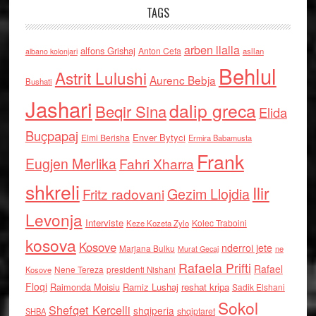
TAGS
arben llalla
alfons Grishaj
Anton Cefa
asllan
albano kolonjari
Behlul
Astrit Lulushi
Aurenc Bebja
Bushati
Jashari
dalip greca
Beqir Sina
Elida
Buçpapaj
Enver Bytyci
Elmi Berisha
Ermira Babamusta
Frank
Eugjen Merlika
Fahri Xharra
shkreli
Ilir
Gezim Llojdia
Fritz radovani
Levonja
Interviste
Kolec Traboini
Keze Kozeta Zylo
kosova
Kosove
nderroi jete
Marjana Bulku
ne
Murat Gecaj
Rafaela Prifti
Rafael
Nene Tereza
Kosove
presidenti Nishani
Floqi
Raimonda Moisiu
Ramiz Lushaj
reshat kripa
Sadik Elshani
Sokol
Shefqet Kercelli
shqiperia
shqiptaret
SHBA