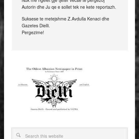
Nuk me ngelet gje tjeter vecse te pergezoj
Autorin dhe Ju qe e sollet tek ne kete reportazh.
Suksese te metejshme Z.Avdulla Kenaci dhe
Gazetes Dielli.
Pergezime!