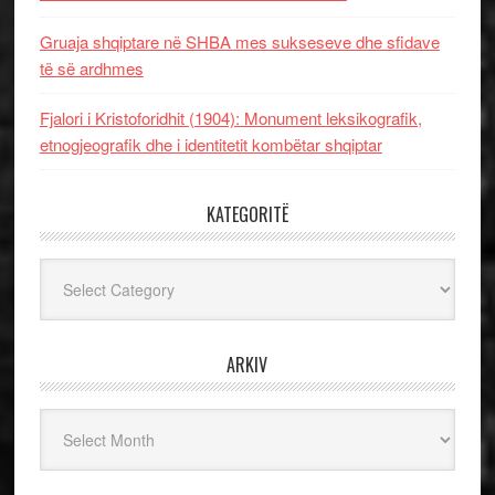
Gruaja shqiptare në SHBA mes sukseseve dhe sfidave
të së ardhmes
Fjalori i Kristoforidhit (1904): Monument leksikografik,
etnogjeografik dhe i identitetit kombëtar shqiptar
KATEGORITË
Kategoritë
ARKIV
Arkiv