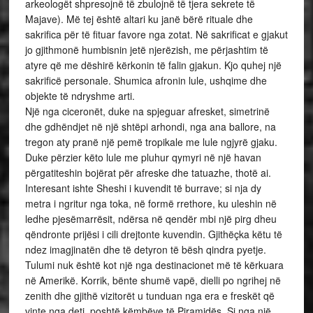
arkeologët shpresojnë të zbulojnë të tjera sekrete të
Majave). Më tej është altari ku janë bërë rituale dhe
sakrifica për të fituar favore nga zotat. Në sakrificat e gjakut
jo gjithmonë humbisnin jetë njerëzish, me përjashtim të
atyre që me dëshirë kërkonin të falin gjakun. Kjo quhej një
sakrificë personale. Shumica afronin lule, ushqime dhe
objekte të ndryshme arti.
Një nga ciceronët, duke na spjeguar afresket, simetrinë
dhe gdhëndjet në një shtëpi arhondi, nga ana ballore, na
tregon aty pranë një pemë tropikale me lule ngjyrë gjaku.
Duke përzier këto lule me pluhur qymyri në një havan
përgatiteshin bojërat për afreske dhe tatuazhe, thotë ai.
Interesant ishte Sheshi i kuvendit të burrave; si nja dy
metra i ngritur nga toka, në formë rrethore, ku uleshin në
ledhe pjesëmarrësit, ndërsa në qendër mbi një pirg dheu
qëndronte prijësi i cili drejtonte kuvendin. Gjithëçka këtu të
ndez imagjinatën dhe të detyron të bësh qindra pyetje.
Tulumi nuk është kot një nga destinacionet më të kërkuara
në Amerikë. Korrik, bënte shumë vapë, dielli po ngrihej në
zenith dhe gjithë vizitorët u tunduan nga era e freskët që
vinte nga deti, poshtë këmbëve të Piramidës. Si nga një