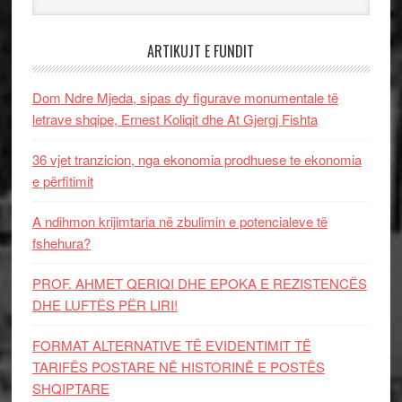
ARTIKUJT E FUNDIT
Dom Ndre Mjeda, sipas dy figurave monumentale të
letrave shqipe, Ernest Koliqit dhe At Gjergj Fishta
36 vjet tranzicion, nga ekonomia prodhuese te ekonomia
e përfitimit
A ndihmon krijimtaria në zbulimin e potencialeve të
fshehura?
PROF. AHMET QERIQI DHE EPOKA E REZISTENCЁS
DHE LUFTЁS PЁR LIRI!
FORMAT ALTERNATIVE TË EVIDENTIMIT TË
TARIFËS POSTARE NË HISTORINË E POSTËS
SHQIPTARE