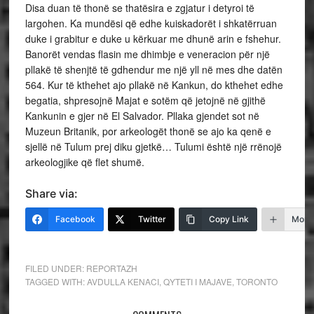
Disa duan të thonë se thatësira e zgjatur i detyroi të
largohen. Ka mundësi që edhe kuiskadorët i shkatërruan
duke i grabitur e duke u kërkuar me dhunë arin e fshehur.
Banorët vendas flasin me dhimbje e veneracion për një
pllakë të shenjtë të gdhendur me një yll në mes dhe datën
564. Kur të kthehet ajo pllakë në Kankun, do kthehet edhe
begatia, shpresojnë Majat e sotëm që jetojnë në gjithë
Kankunin e gjer në El Salvador. Pllaka gjendet sot në
Muzeun Britanik, por arkeologët thonë se ajo ka qenë e
sjellë në Tulum prej diku gjetkë… Tulumi është një rrënojë
arkeologjike që flet shumë.
Share via:
Facebook
Twitter
Copy Link
More
FILED UNDER:
REPORTAZH
TAGGED WITH:
AVDULLA KENACI
,
QYTETI I MAJAVE
,
TORONTO