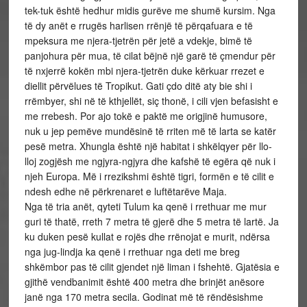
tek-tuk është hedhur midis gurëve me shumë kursim. Nga
të dy anët e rrugës harlisen rrënjë të përqafuara e të
mpeksura me njera-tjetrën për jetë a vdekje, bimë të
panjohura për mua, të cilat bëjnë një garë të çmendur për
të nxjerrë kokën mbi njera-tjetrën duke kërkuar rrezet e
diellit përvëlues të Tropikut. Gati çdo ditë aty bie shi i
rrëmbyer, shi në të kthjellët, siç thonë, i cili vjen befasisht e
me rrebesh. Por ajo tokë e paktë me origjinë humusore,
nuk u jep pemëve mundësinë të rriten më të larta se katër
pesë metra. Xhungla është një habitat i shkëlqyer për llo-
lloj zogjësh me ngjyra-ngjyra dhe kafshë të egëra që nuk i
njeh Europa. Më i rrezikshmi është tigri, formën e të cilit e
ndesh edhe në përkrenaret e luftëtarëve Maja.
Nga të tria anët, qyteti Tulum ka qenë i rrethuar me mur
guri të thatë, rreth 7 metra të gjerë dhe 5 metra të lartë. Ja
ku duken pesë kullat e rojës dhe rrënojat e murit, ndërsa
nga jug-lindja ka qenë i rrethuar nga deti me breg
shkëmbor pas të cilit gjendet një liman i fshehtë. Gjatësia e
gjithë vendbanimit është 400 metra dhe brinjët anësore
janë nga 170 metra secila. Godinat më të rëndësishme