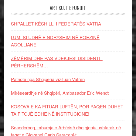
ARTIKUJT E FUNDIT
SHPALLET KËSHILLI I FEDERATËS VATRA
LUMI SI UDHË E NDRYSHIM NË POEZINË
AGOLLIANE
ZËMËRIM DHE PAS VDEKJES! DISIDENTI I
PËRHERSHËM…
Patriotë nga Shqipëria vizituan Vatrën
Mirëseardhje në Shqipëri, Ambasador Eric Wendt
KOSOVA E KA FITUAR LUFTËN, POR PAQEN DUHET
TA FITOJË EDHE NË INSTITUCIONE!
Scanderbeg, mburoja e Arbërisë dhe gjeniu ushtarak në
faqet e Giovanni Carlo Saraceni-t