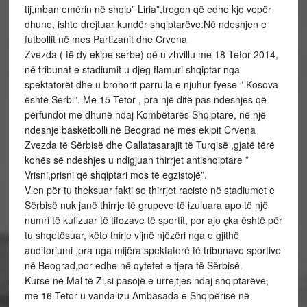
tij,mban emërin në shqip” Liria”,tregon që edhe kjo vepër
dhune, ishte drejtuar kundër shqiptarëve.Në ndeshjen e
futbollit në mes Partizanit dhe Crvena
Zvezda ( të dy ekipe serbe) që u zhvillu me 18 Tetor 2014,
në tribunat e stadiumit u djeg flamuri shqiptar nga
spektatorët dhe u brohorit parrulla e njuhur fyese ” Kosova
është Serbi”. Me 15 Tetor , pra një ditë pas ndeshjes që
përfundoi me dhunë ndaj Kombëtarës Shqiptare, në një
ndeshje basketbolli në Beograd në mes ekipit Crvena
Zvezda të Sërbisë dhe Gallatasarajit të Turqisë ,gjatë tërë
kohës së ndeshjes u ndigjuan thirrjet antishqiptare ”
Vrisni,prisni që shqiptari mos të egzistojë”.
Vlen për tu theksuar fakti se thirrjet raciste në stadiumet e
Sërbisë nuk janë thirrje të grupeve të izuluara apo të një
numri të kufizuar të tifozave të sportit, por ajo çka është për
tu shqetësuar, këto thirje vijnë njëzëri nga e gjithë
auditoriumi ,pra nga mijëra spektatorë të tribunave sportive
në Beograd,por edhe në qytetet e tjera të Sërbisë.
Kurse në Mal të Zi,si pasojë e urrejtjes ndaj shqiptarëve,
me 16 Tetor u vandalizu Ambasada e Shqipërisë në