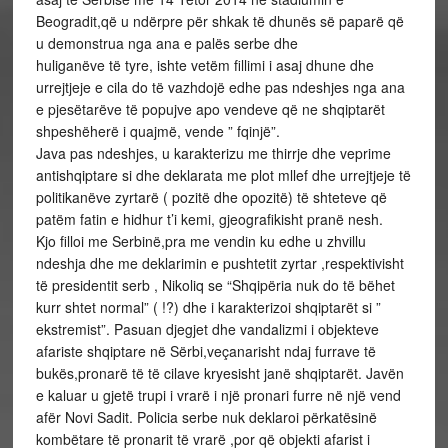
Beogradit,që u ndërpre për shkak të dhunës së paparë që
u demonstrua nga ana e palës serbe dhe
huliganëve të tyre, ishte vetëm fillimi i asaj dhune dhe
urrejtjeje e cila do të vazhdojë edhe pas ndeshjes nga ana
e pjesëtarëve të popujve apo vendeve që ne shqiptarët
shpeshëherë i quajmë, vende ” fqinjë”.
Java pas ndeshjes, u karakterizu me thirrje dhe veprime
antishqiptare si dhe deklarata me plot mllef dhe urrejtjeje të
politikanëve zyrtarë ( pozitë dhe opozitë) të shteteve që
patëm fatin e hidhur t’i kemi, gjeografikisht pranë nesh.
Kjo filloi me Serbinë,pra me vendin ku edhe u zhvillu
ndeshja dhe me deklarimin e pushtetit zyrtar ,respektivisht
të presidentit serb , Nikoliq se “Shqipëria nuk do të bëhet
kurr shtet normal” ( !?) dhe i karakterizoi shqiptarët si ”
ekstremist”. Pasuan djegjet dhe vandalizmi i objekteve
afariste shqiptare në Sërbi,veçanarisht ndaj furrave të
bukës,pronarë të të cilave kryesisht janë shqiptarët. Javën
e kaluar u gjetë trupi i vrarë i një pronari furre në një vend
afër Novi Sadit. Policia serbe nuk deklaroi përkatësinë
kombëtare të pronarit të vrarë ,por që objekti afarist i