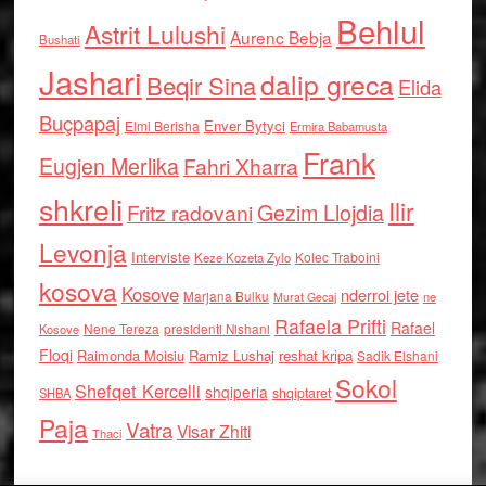
Behlul
Astrit Lulushi
Aurenc Bebja
Bushati
Jashari
dalip greca
Beqir Sina
Elida
Buçpapaj
Enver Bytyci
Elmi Berisha
Ermira Babamusta
Frank
Eugjen Merlika
Fahri Xharra
shkreli
Ilir
Gezim Llojdia
Fritz radovani
Levonja
Interviste
Kolec Traboini
Keze Kozeta Zylo
kosova
Kosove
nderroi jete
Marjana Bulku
ne
Murat Gecaj
Rafaela Prifti
Rafael
Nene Tereza
Kosove
presidenti Nishani
Floqi
Raimonda Moisiu
Ramiz Lushaj
reshat kripa
Sadik Elshani
Sokol
Shefqet Kercelli
shqiperia
shqiptaret
SHBA
Paja
Vatra
Visar Zhiti
Thaci