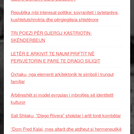
Republika mbi interesat politike: sovraniteti i qytetarëve,
kushtetutshmëria dhe përgjegjësia shtetërore
TRI POEZI PËR GJERGJ KASTRIOTIN-
SKËNDERBEUN
LETËR E ARKIVIT TE NAUM PRIFTIT NË
PERVJETORIN E PARE TE DRAGO SILIQIT
Oxhaku, nga elementi arkitektonik te simboli i trungut
familjar
Arbëreshët si model evropian i mbrojtjes së identitetit
kulturor
Sali Shijaku, “Diego Rivera” shqiptar i artit tonë kombëtar
“Dom Fred Kalaj, mes altarit dhe atdheut si hermeneutikë