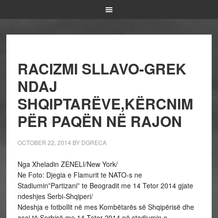
RACIZMI SLLAVO-GREK
NDAJ
SHQIPTARËVE,KËRCNIM
PËR PAQËN NË RAJON
OCTOBER 22, 2014
BY
DGRECA
Nga Xheladin ZENELI/New York/
Ne Foto: Djegia e Flamurit te NATO-s ne
Stadiumin”Partizani” te Beogradit me 14 Tetor 2014 gjate
ndeshjes Serbi-Shqiperi/
Ndeshja e fotbollit në mes Kombëtarës së Shqipërisë dhe
asaj të Serbisë me 14 Tetor 2014 në stadiumin e