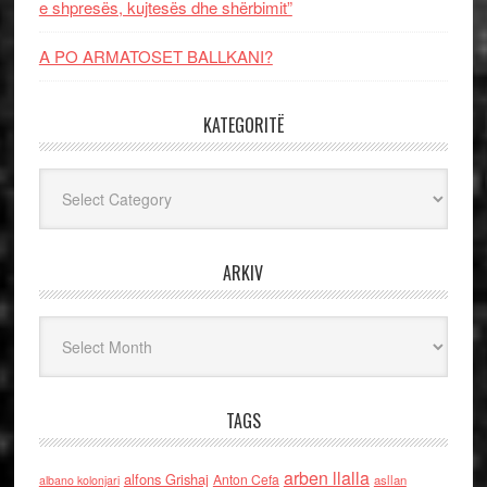
e shpresës, kujtesës dhe shërbimit”
A PO ARMATOSET BALLKANI?
KATEGORITË
Kategoritë
ARKIV
Arkiv
TAGS
arben llalla
alfons Grishaj
Anton Cefa
asllan
albano kolonjari