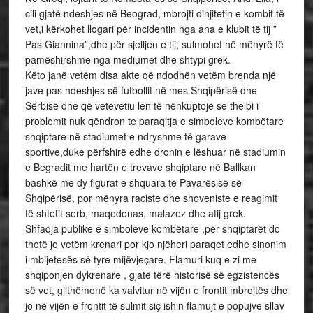
cili gjatë ndeshjes në Beograd, mbrojti dinjitetin e kombit të
vet,i kërkohet llogari për incidentin nga ana e klubit të tij ”
Pas Giannina”,dhe për sjelljen e tij, sulmohet në mënyrë të
pamëshirshme nga mediumet dhe shtypi grek.
Këto janë vetëm disa akte që ndodhën vetëm brenda një
jave pas ndeshjes së futbollit në mes Shqipërisë dhe
Sërbisë dhe që vetëvetiu len të nënkuptojë se thelbi i
problemit nuk qëndron te paraqitja e simboleve kombëtare
shqiptare në stadiumet e ndryshme të garave
sportive,duke përfshirë edhe dronin e lëshuar në stadiumin
e Begradit me hartën e trevave shqiptare në Ballkan
bashkë me dy figurat e shquara të Pavarësisë së
Shqipërisë, por mënyra raciste dhe shoveniste e reagimit
të shtetit serb, maqedonas, malazez dhe atij grek.
Shfaqja publike e simboleve kombëtare ,për shqiptarët do
thotë jo vetëm krenari por kjo njëheri paraqet edhe sinonim
i mbijetesës së tyre mijëvjeçare. Flamuri kuq e zi me
shqiponjën dykrenare , gjatë tërë historisë së egzistencës
së vet, gjithëmonë ka valvitur në vijën e frontit mbrojtës dhe
jo në vijën e frontit të sulmit siç ishin flamujt e popujve sllav