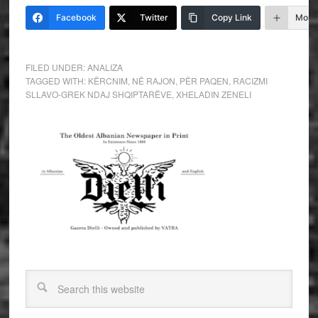
Facebook
Twitter
Copy Link
More
FILED UNDER:
ANALIZA
TAGGED WITH:
KËRCNIM
,
NË RAJON
,
PËR PAQEN
,
RACIZMI
SLLAVO-GREK NDAJ SHQIPTARËVE
,
XHELADIN ZENELI