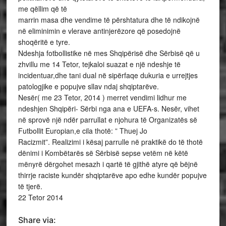
me qëllim që të
marrin masa dhe vendime të përshtatura dhe të ndikojnë
në eliminimin e vlerave antinjerëzore që posedojnë
shoqëritë e tyre.
Ndeshja fotbollistike në mes Shqipërisë dhe Sërbisë që u
zhvillu me 14 Tetor, tejkaloi suazat e një ndeshje të
incidentuar,dhe tani dual në sipërfaqe dukuria e urrejtjes
patologjike e popujve sllav ndaj shqiptarëve.
Nesër( me 23 Tetor, 2014 ) merret vendimi lidhur me
ndeshjen Shqipëri- Sërbi nga ana e UEFA-s. Nesër, vihet
në sprovë një ndër parrullat e njohura të Organizatës së
Futbollit Europian,e cila thotë: ” Thuej Jo
Racizmit”. Realizimi i kësaj parrulle në praktikë do të thotë
dënimi i Kombëtarës së Sërbisë sepse vetëm në këtë
mënyrë dërgohet mesazh i qartë të gjithë atyre që bëjnë
thirrje raciste kundër shqiptarëve apo edhe kundër popujve
të tjerë.
22 Tetor 2014
Share via: