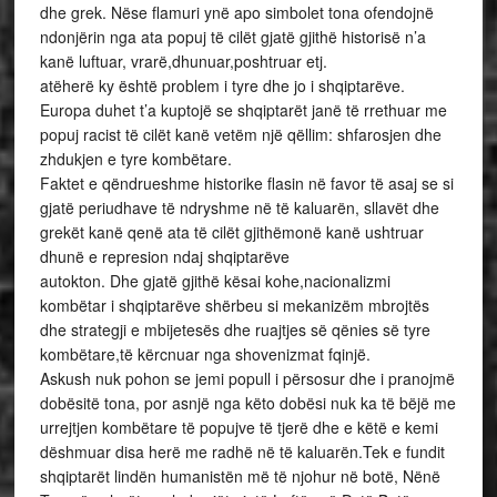
dhe grek. Nëse flamuri ynë apo simbolet tona ofendojnë
ndonjërin nga ata popuj të cilët gjatë gjithë historisë n’a
kanë luftuar, vrarë,dhunuar,poshtruar etj.
atëherë ky është problem i tyre dhe jo i shqiptarëve.
Europa duhet t’a kuptojë se shqiptarët janë të rrethuar me
popuj racist të cilët kanë vetëm një qëllim: shfarosjen dhe
zhdukjen e tyre kombëtare.
Faktet e qëndrueshme historike flasin në favor të asaj se si
gjatë periudhave të ndryshme në të kaluarën, sllavët dhe
grekët kanë qenë ata të cilët gjithëmonë kanë ushtruar
dhunë e represion ndaj shqiptarëve
autokton. Dhe gjatë gjithë kësai kohe,nacionalizmi
kombëtar i shqiptarëve shërbeu si mekanizëm mbrojtës
dhe strategji e mbijetesës dhe ruajtjes së qënies së tyre
kombëtare,të kërcnuar nga shovenizmat fqinjë.
Askush nuk pohon se jemi popull i përsosur dhe i pranojmë
dobësitë tona, por asnjë nga këto dobësi nuk ka të bëjë me
urrejtjen kombëtare të popujve të tjerë dhe e këtë e kemi
dëshmuar disa herë me radhë në të kaluarën.Tek e fundit
shqiptarët lindën humanistën më të njohur në botë, Nënë