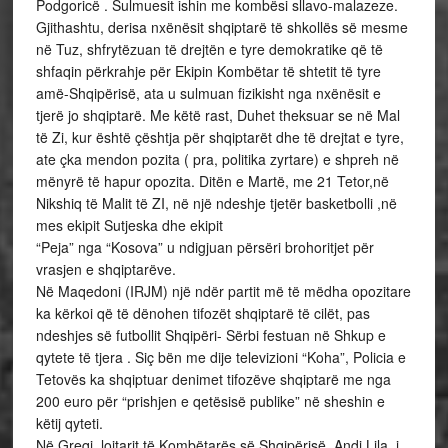
Podgoricë . Sulmuesit ishin me kombësi sllavo-malazeze.
Gjithashtu, derisa nxënësit shqiptarë të shkollës së mesme
në Tuz, shfrytëzuan të drejtën e tyre demokratike që të
shfaqin përkrahje për Ekipin Kombëtar të shtetit të tyre
amë-Shqipërisë, ata u sulmuan fizikisht nga nxënësit e
tjerë jo shqiptarë. Me këtë rast, Duhet theksuar se në Mal
të Zi, kur është çështja për shqiptarët dhe të drejtat e tyre,
ate çka mendon pozita ( pra, politika zyrtare) e shpreh në
mënyrë të hapur opozita. Ditën e Martë, me 21 Tetor,në
Nikshiq të Malit të ZI, në një ndeshje tjetër basketbolli ,në
mes ekipit Sutjeska dhe ekipit
“Peja” nga “Kosova” u ndigjuan përsëri brohoritjet për
vrasjen e shqiptarëve.
Në Maqedoni (IRJM) një ndër partit më të mëdha opozitare
ka kërkoi që të dënohen tifozët shqiptarë të cilët, pas
ndeshjes së futbollit Shqipëri- Sërbi festuan në Shkup e
qytete të tjera . Siç bën me dije televizioni “Koha”, Policia e
Tetovës ka shqiptuar denimet tifozëve shqiptarë me nga
200 euro për “prishjen e qetësisë publike” në sheshin e
këtij qyteti.
Në Greqi, lojtarit të Kombëtarës së Shqipërisë, Andi Lila, i