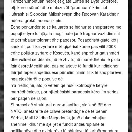
Terezën,shpëtuan hebrejët gjatë Luftës së Dytë Botërore,
etj. kurse sërbët dhe malazezët “prodhuan” kriminel
luftrash si Slobodan Millosheviqin dhe Rodovan Karaxhiqin
ndërsa grekët neonacizmin.
Edhe përkundër të së kaluarës së hidhur të shqiptarëve me
popujt e tyre fqinjë,ata megjithate janë treguar vazhdimisht
të përmbajtur,tolerant dhe paqësor. Posaçërisht gjatë këtij
shekulli, politika zyrtare e Shqipërisë kurse pas vitit 2008
edhe politika zyrtare e Kosovës, kanë shprehur gatishmëri
dhe vullnet se dëshirojnë të zhvillojnë marrëdhënie të plota
fqinjësore.Megjithate, pas ngjarjeve të fundit kur ndigjohen
thirrjet tepër shqetësuese për eliminimin fizik të shqiptarëve
nga pjesëtarët e popujve që
n’a rrethojnë, ato jo vëtëm që nuk i kotribojnë këtyre
marrëdhënieve, por njikohësisht paraqesin kërcnim serioz
për paqën në rajon.
Shpresoi që strukturat euro-atlantike , siç janë BE dhe
NATO, anëtarë të së cilave pretendojnë që të bëhen
Sërbia, Mali i Zi dhe Maqedonia, janë duke mbajtur
shënime lidhur me sjelljet e fundit antieurupiane të
politikanëve dhe qytetarëve të shteteve të lartpërmendura,