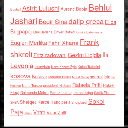
Behlul
Astrit Lulushi
Aurenc Bebja
Bushati
Jashari
dalip greca
Beqir Sina
Elida
Buçpapaj
Enver Bytyci
Elmi Berisha
Ermira Babamusta
Frank
Eugjen Merlika
Fahri Xharra
shkreli
Ilir
Gezim Llojdia
Fritz radovani
Levonja
Interviste
Kolec Traboini
Keze Kozeta Zylo
kosova
Kosove
nderroi jete
Marjana Bulku
ne
Murat Gecaj
Rafaela Prifti
Rafael
Nene Tereza
Kosove
presidenti Nishani
Floqi
Raimonda Moisiu
Ramiz Lushaj
reshat kripa
Sadik Elshani
Sokol
Shefqet Kercelli
shqiperia
shqiptaret
SHBA
Paja
Vatra
Visar Zhiti
Thaci