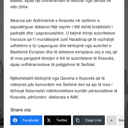
Baselit, sipas një urdhërarresti të lëshuar nga Serbia në
vitin 2004.
Aleanca për Ardhmërinë e Kosovës në njoftimin e
sapodërguar deklaron:Një veprim i tillë është krejtësisht i
padrejtë dhe i papranueshëm. U bëjmë thirrje autoriteteve
franceze qe t’i mundësojnë zotit Haradinaj që të vazhdojë
udhëtimin e tij i papenguar dhe kërkojmë nga autoritet e
Bashkimit Evropian dhe të shteteve evropiane veç e veç që
të mos pengojnë lëvizjen e lirë të autoriteteve të Kosovës,
sipas urdhërarresteve të paligjshme të Serbisë.
Njëkohësisht kërkojmë nga Qeveria e Kosovës që të
ndërpres çdo komunikim me Serbinë deri sa ajo të mos i
tërheqë fletarrestet ndërkombëtare kundër përsonaliteve të
Kosovës, përfundon deklarata e AAK.
Share via:
Facebook
Twitter
Copy Link
More