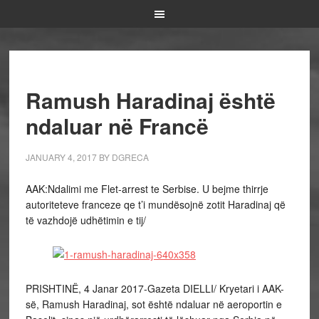
Ramush Haradinaj është
ndaluar në Francë
JANUARY 4, 2017
BY
DGRECA
AAK:Ndalimi me Flet-arrest te Serbise. U bejme thirrje
autoriteteve franceze qe t’i mundësojnë zotit Haradinaj që
të vazhdojë udhëtimin e tij/
PRISHTINË, 4 Janar 2017-Gazeta DIELLI/ Kryetari i AAK-
së, Ramush Haradinaj, sot është ndaluar në aeroportin e