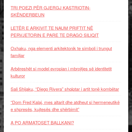
TRI POEZI PËR GJERGJ KASTRIOTIN-
SKËNDERBEUN
LETËR E ARKIVIT TE NAUM PRIFTIT NË
PERVJETORIN E PARE TE DRAGO SILIQIT
Oxhaku, nga elementi arkitektonik te simboli i trungut
familjar
Arbëreshët si model evropian i mbrojtjes së identitetit
kulturor
Sali Shijaku, “Diego Rivera” shqiptar i artit tonë kombëtar
“Dom Fred Kalaj, mes altarit dhe atdheut si hermeneutikë
e shpresës, kujtesës dhe shërbimit”
A PO ARMATOSET BALLKANI?