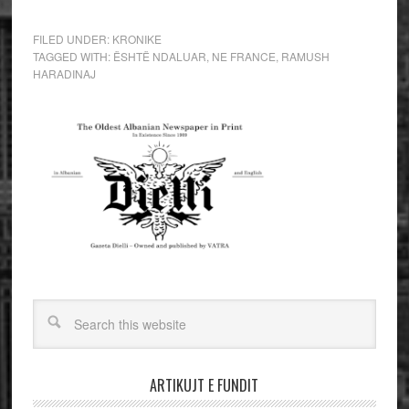
FILED UNDER:
KRONIKE
TAGGED WITH:
ËSHTË NDALUAR
,
NE FRANCE
,
RAMUSH
HARADINAJ
ARTIKUJT E FUNDIT