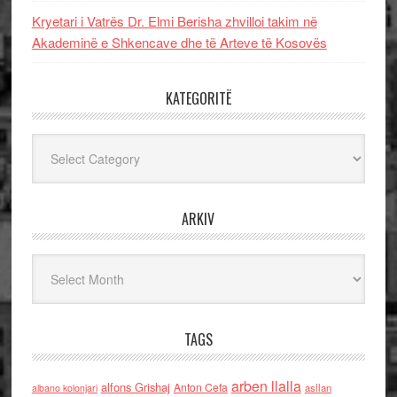
Kryetari i Vatrës Dr. Elmi Berisha zhvilloi takim në
Akademinë e Shkencave dhe të Arteve të Kosovës
KATEGORITË
Kategoritë
ARKIV
Arkiv
TAGS
arben llalla
alfons Grishaj
Anton Cefa
asllan
albano kolonjari