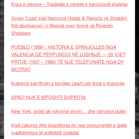
Kriza e vlerave – Tragjedia e vërtetë e tranzicionit shqiptar
Green Coast sjell Nammos Hotels & Resorts në Shqipëri:
Një destinacion i ri lifestyle merr formë në Rivierën
Shqiptare
PUEBLO (1966) / HISTORIA E SPANJOLLES NGA
VALENCIA QË PËRFUNDOI NË LUSHNJE — 29 VJET
PRITJE (1937 – 1966) TË NJË TELEFONATE NGA DY
MOTRAT
Kujtojmë sakrificën e familjes Lleshi për lirinë e Kosovës
SPAÇI NUK E MPOSHTI SHPIRTIN
New York, qyteti që ndryshoi emrin… dhe ndryshoi botën
Kodi zakonor dhe isopolifonia dy nga monumentet e gjalla
madhështore të antikitetit shqiptar