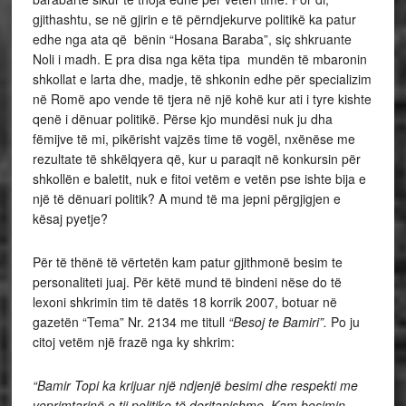
gjithashtu, se në gjirin e të përndjekurve politikë ka patur
edhe nga ata që bënin “Hosana Baraba”, siç shkruante
Noli i madh. E pra disa nga këta tipa mundën të mbaronin
shkollat e larta dhe, madje, të shkonin edhe për specializim
në Romë apo vende të tjera në një kohë kur ati i tyre kishte
qenë i dënuar politikë. Përse kjo mundësi nuk ju dha
fëmijve të mi, pikërisht vajzës time të vogël, nxënëse me
rezultate të shkëlqyera që, kur u paraqit në konkursin për
shkollën e baletit, nuk e fitoi vetëm e vetën pse ishte bija e
një të dënuari politik? A mund të ma jepni përgjigjen e
kësaj pyetje?
Për të thënë të vërtetën kam patur gjithmonë besim te
personaliteti juaj. Për këtë mund të bindeni nëse do të
lexoni shkrimin tim të datës 18 korrik 2007, botuar në
gazetën “Tema” Nr. 2134 me titull
“Besoj te Bamiri”.
Po ju
citoj vetëm një frazë nga ky shkrim:
“Bamir Topi ka krijuar një ndjenjë besimi dhe respekti me
veprimtarinë e tij politike të deritanishme. Kam besimin