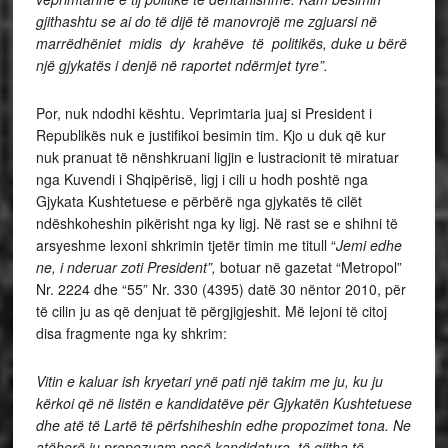
gjithashtu se ai do të dijë të manovrojë me zgjuarsi në
marrëdhëniet midis dy krahëve të politikës, duke u bërë
një gjykatës i denjë në raportet ndërmjet tyre”.
Por, nuk ndodhi kështu. Veprimtaria juaj si President i
Republikës nuk e justifikoi besimin tim. Kjo u duk që kur
nuk pranuat të nënshkruani ligjin e lustracionit të miratuar
nga Kuvendi i Shqipërisë, ligj i cili u hodh poshtë nga
Gjykata Kushtetuese e përbërë nga gjykatës të cilët
ndëshkoheshin pikërisht nga ky ligj. Në rast se e shihni të
arsyeshme lexoni shkrimin tjetër timin me titull “
Jemi edhe
ne, i nderuar zoti President”,
botuar në gazetat “Metropol”
Nr. 2224 dhe “55” Nr. 330 (4395) datë 30 nëntor 2010, për
të cilin ju as që denjuat të përgjigjeshit. Më lejoni të citoj
disa fragmente nga ky shkrim:
Vitin e kaluar ish kryetari ynë pati një takim me ju, ku ju
kërkoi që në listën e kandidatëve për Gjykatën Kushtetuese
dhe atë të Lartë të përfshiheshin edhe propozimet tona. Ne
atëherë ju propozuam pesë kandidatura, të gjitha të