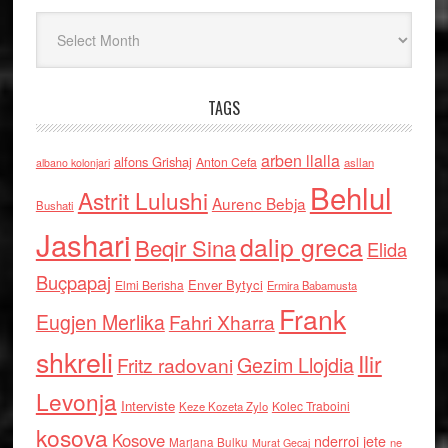
Arkiv
TAGS
arben llalla
alfons Grishaj
Anton Cefa
asllan
albano kolonjari
Behlul
Astrit Lulushi
Aurenc Bebja
Bushati
Jashari
dalip greca
Beqir Sina
Elida
Buçpapaj
Enver Bytyci
Elmi Berisha
Ermira Babamusta
Frank
Eugjen Merlika
Fahri Xharra
shkreli
Ilir
Gezim Llojdia
Fritz radovani
Levonja
Interviste
Kolec Traboini
Keze Kozeta Zylo
kosova
Kosove
nderroi jete
Marjana Bulku
ne
Murat Gecaj