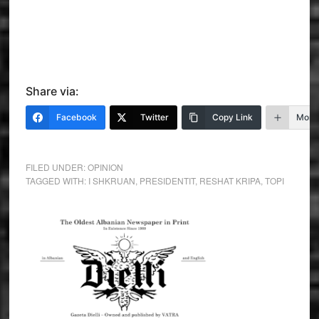
Share via:
Facebook
Twitter
Copy Link
More
FILED UNDER:
OPINION
TAGGED WITH:
I SHKRUAN
,
PRESIDENTIT
,
RESHAT KRIPA
,
TOPI