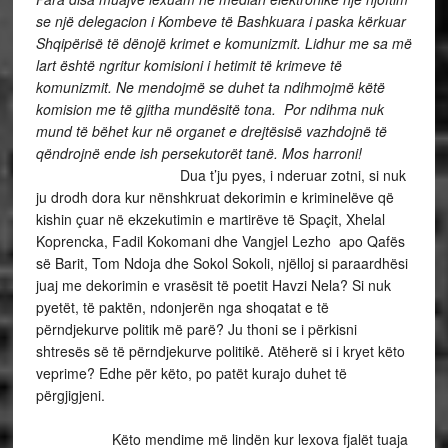
se një delegacion i Kombeve të Bashkuara i paska kërkuar
Shqipërisë të dënojë krimet e komunizmit. Lidhur me sa më
lart është ngritur komisioni i hetimit të krimeve të
komunizmit. Ne mendojmë se duhet ta ndihmojmë këtë
komision me të gjitha mundësitë tona. Por ndihma nuk
mund të bëhet kur në organet e drejtësisë vazhdojnë të
qëndrojnë ende ish persekutorët tanë. Mos harroni!
Dua t’ju pyes, i nderuar zotni, si nuk
ju drodh dora kur nënshkruat dekorimin e kriminelëve që
kishin çuar në ekzekutimin e martirëve të Spaçit, Xhelal
Koprencka, Fadil Kokomani dhe Vangjel Lezho apo Qafës
së Barit, Tom Ndoja dhe Sokol Sokoli, njëlloj si paraardhësi
juaj me dekorimin e vrasësit të poetit Havzi Nela? Si nuk
pyetët, të paktën, ndonjerën nga shoqatat e të
përndjekurve politik më parë? Ju thoni se i përkisni
shtresës së të përndjekurve politikë. Atëherë si i kryet këto
veprime? Edhe për këto, po patët kurajo duhet të
përgjigjeni.
Këto mendime më lindën kur lexova fjalët tuaja