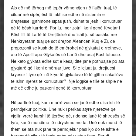
Ajo që më tërheq më tepër vëmendjen në fjalën tuaj, të
cituar më sipër, është fakti se edhe në sistemin e
drejtësisë, gjithmonë sipas jush, duhet të jesh i korruptuar
që të bësh karrierë. Por ju, mor zotni, keni qenë Kryetar i
Këshillit të Lartë të Drejtësisë dhe ishit ju së bashku me
Nënkryetarin tuaj që sot drejton Aleancën Kuq e Zi, që
propozonit se kush do të emërohej në gjykatat e rretheve,
ato të Apelit apo Gjykatës së Lartë dhe asaj Kushtetuese.
Në këto gjykata edhe sot e kësaj dite janë pothuajse po ata
gjyqtarë që i keni emëruar juve. Si e lejuat ju, drejtuesi
kryesor i tyre që në krye të gjykatave të të gjitha shkallëve
të ishin njerëz të korruptuar? Një logjikë e tillë të shpie në
atë që edhe ju paskeni qenë të korruptuar.
Në partinë tuaj, kam marrë vesh se janë edhe disa ish-të
përndjekur politikë. Unë nuk i përkas atyre njerëzve që
vjellin vrerë karshi të tjerëve që, ndonse janë të shtresës së
tyre, kanë mendime të ndryshme me ta. Unë nuk mund të
them se ata nuk janë të përndjekur pasi kjo do të ishte e
barabartë sikur të thoja edhe për veten time. Por di,