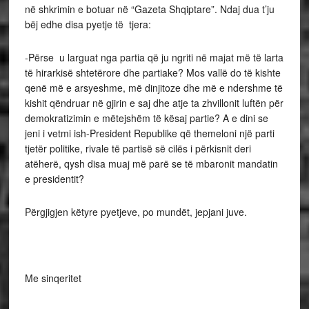
në shkrimin e botuar në “Gazeta Shqiptare”. Ndaj dua t’ju
bëj edhe disa pyetje të tjera:
-Përse u larguat nga partia që ju ngriti në majat më të larta
të hirarkisë shtetërore dhe partiake? Mos vallë do të kishte
qenë më e arsyeshme, më dinjitoze dhe më e ndershme të
kishit qëndruar në gjirin e saj dhe atje ta zhvillonit luftën për
demokratizimin e mëtejshëm të kësaj partie? A e dini se
jeni i vetmi ish-President Republike që themeloni një parti
tjetër politike, rivale të partisë së cilës i përkisnit deri
atëherë, qysh disa muaj më parë se të mbaronit mandatin
e presidentit?
Përgjigjen këtyre pyetjeve, po mundët, jepjani juve.
Me sinqeritet