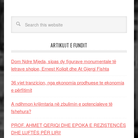
ARTIKUJT E FUNDIT
Dom Ndre Mjeda, sipas dy figurave monumentale të
letrave shqipe, Ernest Koliqit dhe At Gjergj Fishta
36 vjet tranzicion, nga ekonomia prodhuese te ekonomia
e përfitimit
A ndihmon krijimtaria në zbulimin e potencialeve të
fshehura?
PROF. AHMET QERIQI DHE EPOKA E REZISTENCЁS
DHE LUFTЁS PЁR LIRI!