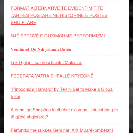
FORMAT ALTERNATIVE TË EVIDENTIMIT TË
TARIFËS POSTARE NË HISTORINË E POSTËS
SHQIPTARE
NJË SPROVË E GUXIMSHME PERFORMIZMI…
𝐕𝐞𝐧𝐝𝐢𝐦𝐞𝐭 𝐐𝐞̈ 𝐍𝐝𝐫𝐲𝐬𝐡𝐮𝐚𝐧 𝐁𝐨𝐭𝐞̈𝐧
Lek Gjolaj – kalorësi fisnik i Malësisë
FEDERATA VATRA SHPALLË KRYESINË
“Pinocchio’s Harvard” by Tertini Set to Make a Global
Slice
A duhet që Shqipëria të ribëhet një vend i jetueshëm për
të gjithë shqiptarët?
Përfundoi me sukses Seminari XIX Mbarëkombëtar i