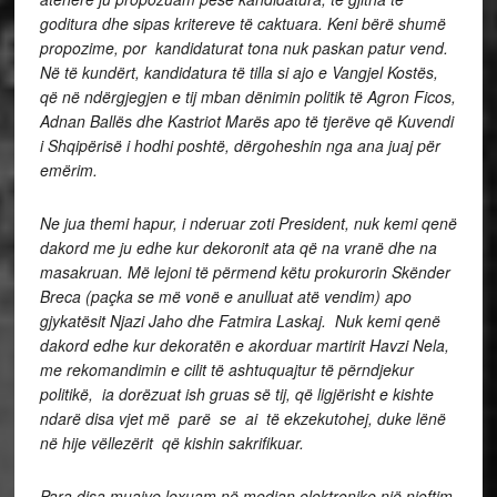
goditura dhe sipas kritereve të caktuara. Keni bërë shumë
propozime, por kandidaturat tona nuk paskan patur vend.
Në të kundërt, kandidatura të tilla si ajo e Vangjel Kostës,
që në ndërgjegjen e tij mban dënimin politik të Agron Ficos,
Adnan Ballës dhe Kastriot Marës apo të tjerëve që Kuvendi
i Shqipërisë i hodhi poshtë, dërgoheshin nga ana juaj për
emërim.
Ne jua themi hapur, i nderuar zoti President, nuk kemi qenë
dakord me ju edhe kur dekoronit ata që na vranë dhe na
masakruan. Më lejoni të përmend këtu prokurorin Skënder
Breca (paçka se më vonë e anulluat atë vendim) apo
gjykatësit Njazi Jaho dhe Fatmira Laskaj. Nuk kemi qenë
dakord edhe kur dekoratën e akorduar martirit Havzi Nela,
me rekomandimin e cilit të ashtuquajtur të përndjekur
politikë, ia dorëzuat ish gruas së tij, që ligjërisht e kishte
ndarë disa vjet më parë se ai të ekzekutohej, duke lënë
në hije vëllezërit që kishin sakrifikuar.
Para disa muajve lexuam në median elektronike një njoftim