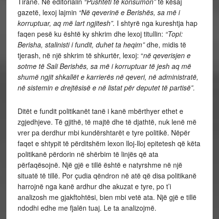
Tiranë. Në editorialin
“Pushteti të konsumon”
të kësaj
gazetë, lexoj lajmin
“Në qeverinë e Berishës, sa më i
korruptuar, aq më lart ngjitesh”.
I shtyrë nga kureshtja hap
faqen pesë ku është ky shkrim dhe lexoj titullin:
“Topi:
Berisha, stalinisti i fundit, duhet ta heqim”
dhe, midis të
tjerash, në një shkrim të shkurtër, lexoj: “
në qeverisjen e
sotme të Sali Berishës, sa më i korruptuar të jesh aq më
shumë ngjit shkallët e karrierës në qeveri, në administratë,
në sistemin e drejtësisë e në listat për deputet të partisë”.
Ditët e fundit politikanët tanë i kanë mbërthyer ethet e
zgjedhjeve. Të gjithë, të majtë dhe të djathtë, nuk lenë më
vrer pa derdhur mbi kundërshtarët e tyre politikë. Nëpër
faqet e shtypit të përditshëm lexon lloj-lloj epitetesh që këta
politikanë përdorin në shërbim të linjës që ata
përfaqësojnë. Një gjë e tillë është e natyrshme në një
situatë të tillë. Por çudia qëndron në atë që disa politikanë
harrojnë nga kanë ardhur dhe akuzat e tyre, po t’i
analizosh me gjakftohtësi, bien mbi vetë ata. Një gjë e tillë
ndodhi edhe me fjalën tuaj. Le ta analizojmë.