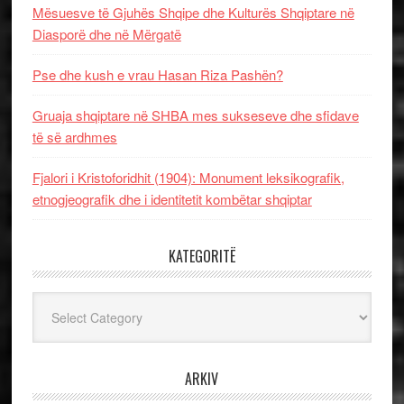
Mësuesve të Gjuhës Shqipe dhe Kulturës Shqiptare në
Diasporë dhe në Mërgatë
Pse dhe kush e vrau Hasan Riza Pashën?
Gruaja shqiptare në SHBA mes sukseseve dhe sfidave
të së ardhmes
Fjalori i Kristoforidhit (1904): Monument leksikografik,
etnogjeografik dhe i identitetit kombëtar shqiptar
KATEGORITË
Kategoritë
ARKIV