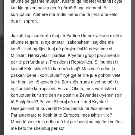
shumë se gjashtë muajsh. Kështu që mbetet varianti i dytë
kur kjo qeveri paska qenë përbërë nga element të
korruptuar. Atëherë më lindin mendime të tjera dhe këto
dua t’i shpreh.
Ju zoti Topi karrierën tuaj në Partinë Demokratike e nisët si
shumë të tjerë, si një anëtar i zakonshëm i saj dhe me
kohë filluat ngritjen tuaj në përgjegjësi të ndryshme si
Ministër, Nënkryetar i partisë, Kryetar i grupit parlamentar
për të përfunduar si President i Republikës. Si mundët t’i
kalonit këto shkallë të karrierës tuaj? Mos vallë edhe ju
paskeni qenë i korruptuar? Një gjë të tillë ju e pohoni vetë
kur thoni se në qeverinë e Berishës rruga e vetme për t’u
ngjitur ishte korrupsioni. Po zoti Oketa, mos vallë ishte i
korruptuar kur arriti deri në postin e Zëvendëskryeministrir
të Shqipërisë? Po zoti Biberaj që arriti deri Kryetar i
Delegacionit të Kuvendit të Shqipërisë në Asamblenë
Parlamentare të Këshillit të Europës, mos ishte i tillë?
Mund të vazhdoja edhe më tej por besoj se mjafton vetëm
me këto tre shembuj për sot.