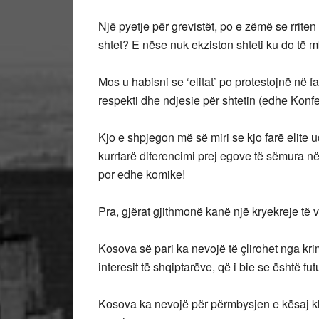
Një pyetje për grevistët, po e zëmë se rrite
shtet? E nëse nuk ekziston shteti ku do të mb
Mos u habisni se ‘elitat’ po protestojnë në f
respekti dhe ndjesie për shtetin (edhe Konf
Kjo e shpjegon më së miri se kjo farë elite
kurrfarë diferencimi prej egove të sëmura në 
por edhe komike!
Pra, gjërat gjithmonë kanë një kryekreje të 
Kosova së pari ka nevojë të çlirohet nga kri
interesit të shqiptarëve, që i bie se është fu
Kosova ka nevojë për përmbysjen e kësaj kla