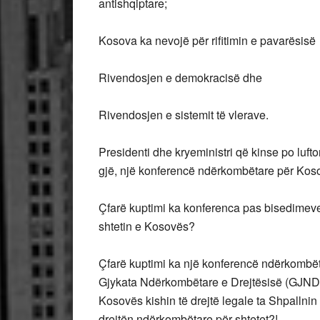
antishqiptare;
Kosova ka nevojë për rifitimin e pavarësisë
Rivendosjen e demokracisë dhe
Rivendosjen e sistemit të vlerave.
Presidenti dhe kryeministri që kinse po luft
gjë, një konferencë ndërkombëtare për Kos
Çfarë kuptimi ka konferenca pas bisedimeve
shtetin e Kosovës?
Çfarë kuptimi ka një konferencë ndërkombëtar
Gjykata Ndërkombëtare e Drejtësisë (GJND)
Kosovës kishin të drejtë legale ta Shpallni
drejtën ndërkombëtare për shtetet?!