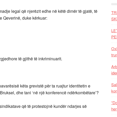
adje legal që njerëzit edhe në këtë dimër të gjatë, të
TR
he Qeverinë, duke kërkuar:
SK
LE
PE
Oxh
tru
zgjedhore të gjithë të inkriminuarit.
Arb
iden
Sal
arësisë këta grevistë për ta ruajtur identitetin e
ko
në Bruksel, dhe tani ‘në një konferencë ndërkombëtare’?
“Do
e sindikatave që të protestojnë kundër ndarjes së
her