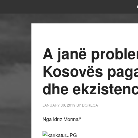
A janë probl
Kosovës pagat
dhe ekzistenc
JANUARY 30, 2019
BY
DGRECA
Nga Idriz Morina/*