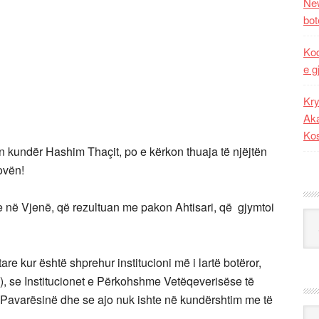
New
bot
Kod
e g
Kry
Aka
Ko
on kundër Hashim Thaçit, po e kërkon thuaja të njëjtën
ovën!
 në Vjenë, që rezultuan me pakon Ahtisari, që gjymtoi
Kat
e kur është shprehur institucioni më i lartë botëror,
, se Institucionet e Përkohshme Vetëqeverisëse të
n Pavarësinë dhe se ajo nuk ishte në kundërshtim me të
Ark