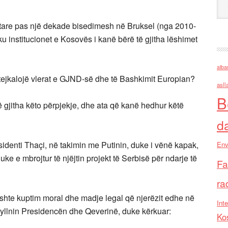
tare pas një dekade bisedimesh në Bruksel (nga 2010-
u institucionet e Kosovës i kanë bërë të gjitha lëshimet
alba
i tejkalojë vlerat e GJND-së dhe të Bashkimit Europian?
asll
B
të gjitha këto përpjekje, dhe ata që kanë hedhur këtë
d
sidenti Thaçi, në takimin me Putinin, duke i vënë kapak,
Env
ke e mbrojtur të njëjtin projekt të Serbisë për ndarje të
Fa
ra
kishte kuptim moral dhe madje legal që njerëzit edhe në
Inte
mbyllnin Presidencën dhe Qeverinë, duke kërkuar:
Ko