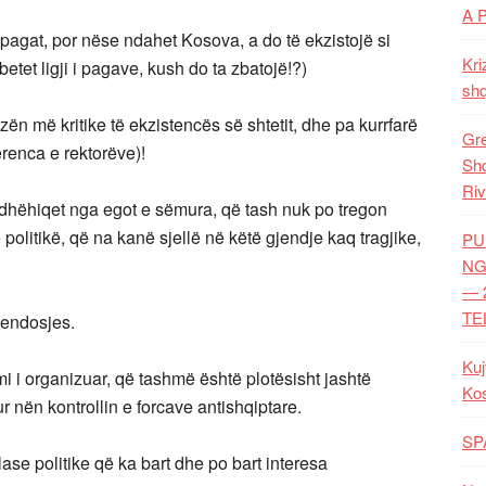
A 
n pagat, por nëse ndahet Kosova, a do të ekzistojë si
Kri
etet ligji i pagave, kush do ta zbatojë!?)
shq
azën më kritike të ekzistencës së shtetit, dhe pa kurrfarë
Gre
erenca e rektorëve)!
Shq
Riv
 udhëhiqet nga egot e sëmura, që tash nuk po tregon
politikë, që na kanë sjellë në këtë gjendje kaq tragjike,
PU
NG
— 
TE
vendosjes.
Kuj
mi i organizuar, që tashmë është plotësisht jashtë
Ko
tur nën kontrollin e forcave antishqiptare.
SP
se politike që ka bart dhe po bart interesa