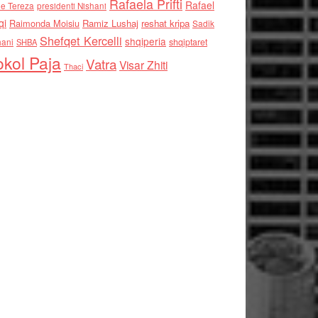
Rafaela Prifti
Rafael
e Tereza
presidenti Nishani
qi
Raimonda Moisiu
Ramiz Lushaj
reshat kripa
Sadik
Shefqet Kercelli
shqiperia
hani
shqiptaret
SHBA
kol Paja
Vatra
Visar Zhiti
Thaci