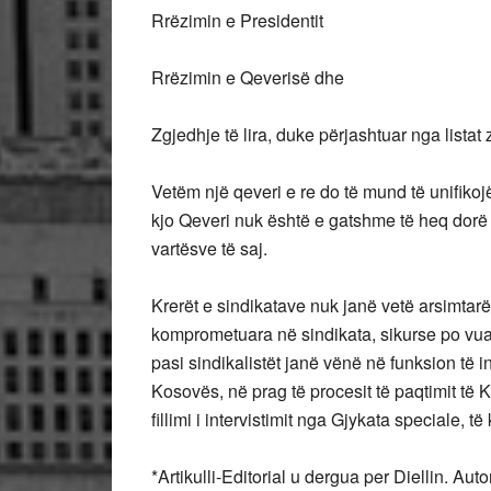
Rrëzimin e Presidentit
Rrëzimin e Qeverisë dhe
Zgjedhje të lira, duke përjashtuar nga listat 
Vetëm një qeveri e re do të mund të unifiko
kjo Qeveri nuk është e gatshme të heq dorë 
vartësve të saj.
Krerët e sindikatave nuk janë vetë arsimtarë
komprometuara në sindikata, sikurse po vuan
pasi sindikalistët janë vënë në funksion të i
Kosovës, në prag të procesit të paqtimit të K
fillimi i intervistimit nga Gjykata speciale,
*Artikulli-Editorial u dergua per Diellin. Autor