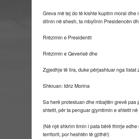
Greva më tej do të kishte kuptim moral dhe m
dilnin në shesh, ta mbyllnin Presidencën d
Rrëzimin e Presidentit
Rrëzimin e Qeverisë dhe
Zgjedhje të lira, duke përjashtuar nga listat 
Shkruan: Idriz Morina
Sa herë protestuan dhe mbajtën grevë pas pav
shtetit, për ta penguar gjymtimin e shtetit 
(Në një shkrim timin i pata bërë thirrje edh
territorit, por heshtën të gjithë!)