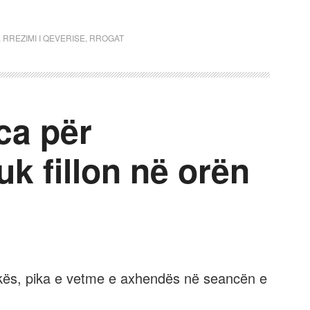
,
RREZIMI I QEVERISE
,
RROGAT
ca për
uk fillon në orën
likës, pika e vetme e axhendës në seancën e