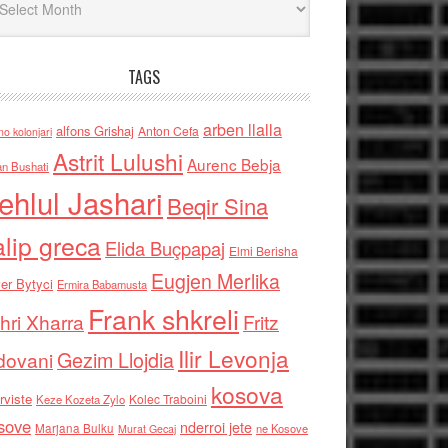
TAGS
arben llalla
alfons Grishaj
Anton Cefa
no kolonjari
Astrit Lulushi
Aurenc Bebja
an Bushati
ehlul Jashari
Beqir Sina
alip greca
Elida Buçpapaj
Elmi Berisha
Eugjen Merlika
er Bytyci
Ermira Babamusta
Frank shkreli
hri Xharra
Fritz
Ilir Levonja
Gezim Llojdia
dovani
kosova
rviste
Kolec Traboini
Keze Kozeta Zylo
sove
nderroi jete
Marjana Bulku
ne Kosove
Murat Gecaj