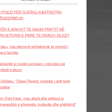
I POEZI PËR GJERGJ KASTRIOTIN-
ËNDERBEUN
TËR E ARKIVIT TE NAUM PRIFTIT NË
RVJETORIN E PARE TE DRAGO SILIQIT
aku, nga elementi arkitektonik te simboli i
ngut familjar
ëreshët si model evropian i mbrojtjes së
titetit kulturor
i Shijaku, “Diego Rivera” shqiptar i artit tonë
mbëtar
m Fred Kalaj, mes altarit dhe atdheut si
meneutikë e shpresës, kujtesës dhe shërbimit”