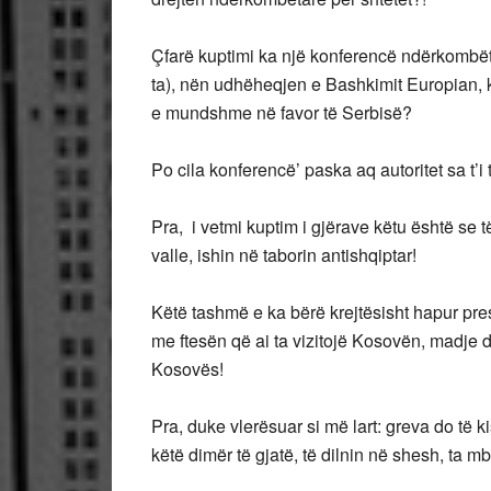
Çfarë kuptimi ka një konferencë ndërkombë
ta), nën udhëheqjen e Bashkimit Europian, k
e mundshme në favor të Serbisë?
Po cila konferencë’ paska aq autoritet sa t’
Pra, i vetmi kuptim i gjërave këtu është se 
valle, ishin në taborin antishqiptar!
Këtë tashmë e ka bërë krejtësisht hapur pre
me ftesën që ai ta vizitojë Kosovën, madje du
Kosovës!
Pra, duke vlerësuar si më lart: greva do të 
këtë dimër të gjatë, të dilnin në shesh, ta 