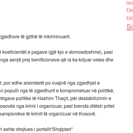
Nen
Flo
Els
So
zgjedhore të gjithë të inkriminuarit.
jë koeficientët e pagave (gjë kjo e domosdoshme), pasi
nga asnjë prej benificioneve që ia ka krijuar vetes dhe
t, por edhe arsimtarët po vuajnë nga zgjedhjet e
 populli nga të zgjedhurit e komprometuar në politikë,
ntrigave politike të Hashim Thaçit, për destabilizimin e
osovës nga krimi i organizuar, pasi brenda ditësh pritet
 të kampionëve të krimit të organizuar në Kosovë.
i eshte drejtues i portalit”Shqiptari”