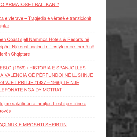
PO ARMATOSET BALLKANI?
za e vlerave – Tragjedia e vërtetë e tranzicionit
iptar
en Coast sjell Nammos Hotels & Resorts në
ipëri: Një destinacion i ri lifestyle merr formë në
ierën Shqiptare
EBLO (1966) / HISTORIA E SPANJOLLES
A VALENCIA QË PËRFUNDOI NË LUSHNJE
29 VJET PRITJE (1937 – 1966) TË NJË
LEFONATE NGA DY MOTRAT
tojmë sakrificën e familjes Lleshi për lirinë e
sovës
AÇI NUK E MPOSHTI SHPIRTIN