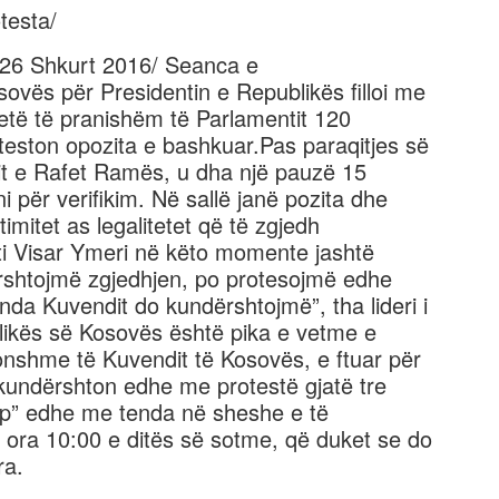
testa/
26 Shkurt 2016/ Seanca e
vës për Presidentin e Republikës filloi me
etë të pranishëm të Parlamentit 120
teston opozita e bashkuar.Pas paraqitjes së
it e Rafet Ramës, u dha një pauzë 15
 për verifikim. Në sallë janë pozita dhe
imitet as legalitetet që të zgjedh
teti Visar Ymeri në këto momente jashtë
ërshtojmë zgjedhjen, po protesojmë edhe
enda Kuvendit do kundërshtojmë”, tha lideri i
blikës së Kosovës është pika e vetme e
nshme të Kuvendit të Kosovës, e ftuar për
 kundërshton edhe me protestë gjatë tre
top” edhe me tenda në sheshe e të
a ora 10:00 e ditës së sotme, që duket se do
ra.