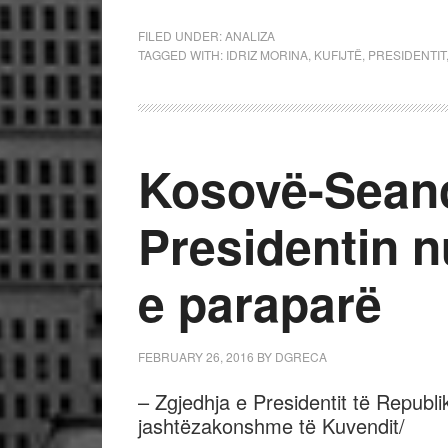
FILED UNDER:
ANALIZA
TAGGED WITH:
IDRIZ MORINA
,
KUFIJTË
,
PRESIDENTIT
Kosovë-Sean
Presidentin n
e paraparë
FEBRUARY 26, 2016
BY
DGRECA
– Zgjedhja e Presidentit të Repub
jashtëzakonshme të Kuvendit/