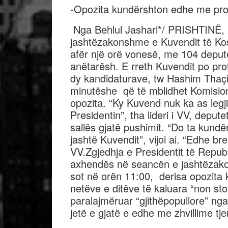
-Opozita kundërshton edhe me pro
Nga Behlul Jashari*/ PRISHTINË, 
jashtëzakonshme e Kuvendit të Koso
afër një orë vonesë, me 104 deput
anëtarësh. E rreth Kuvendit po pro
dy kandidaturave, tw Hashim Thaç
minutëshe që të mblidhet Komisioni
opozita. “Ky Kuvend nuk ka as legjit
Presidentin”, tha lideri i VV, depu
sallës gjatë pushimit. “Do ta kund
jashtë Kuvendit”, vijoi ai. “Edhe br
VV.Zgjedhja e Presidentit të Repu
axhendës në seancën e jashtëzako
sot në orën 11:00, derisa opozita
netëve e ditëve të kaluara “non s
paralajmëruar “gjithëpopullore” ng
jetë e gjatë e edhe me zhvillime tje