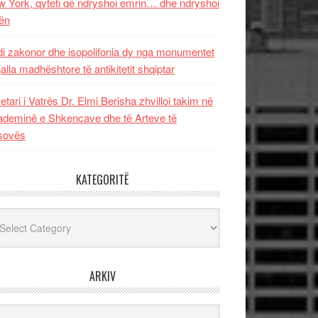
 York, qyteti që ndryshoi emrin… dhe ndryshoi
ën
i zakonor dhe isopolifonia dy nga monumentet
jalla madhështore të antikitetit shqiptar
etari i Vatrës Dr. Elmi Berisha zhvilloi takim në
deminë e Shkencave dhe të Arteve të
sovës
KATEGORITË
egoritë
ARKIV
iv