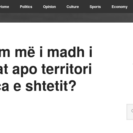
Home
Politics
Opinion
Culture
Sports
Economy
em më i madh i
 apo territori
a e shtetit?