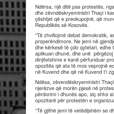
Ndërsa, një ditë pas protestës, ng
dhe zëvndëskryeministri Thaçi i kan
çështjet që e preokupojnë, që mund 
Republikës së Kosovës.
“Të zhvillojmë debat demokratik, 
properëndimore. Ne jemi në gjendj
dhe kërkesë të çdo qytetari, edhe t
aplikuan dhunë, dhe unë përgëzoj 
dinjitetshme e kanë përfunduar pro
opozitës që ata të mos veprojnë e
në Kuvend dhe që në Kuvend t’i zgji
Ndësa, zëvendëskryeministri Thaçi 
njerëzve që morën pjesë në protes
përdorimi i dhunës apo, siç shtoi ai
opozitarë për protestën e organizu
“Të gjithë jemi të vetëdijshëm se 