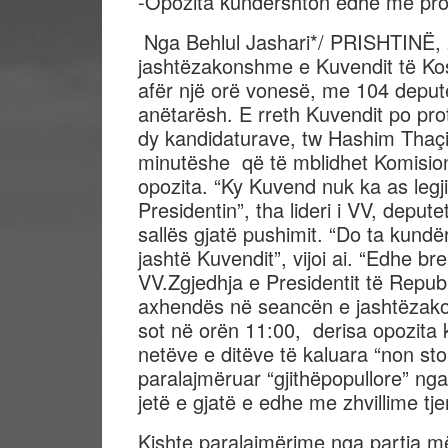
-Opozita kundërshton edhe me pro
Nga Behlul Jashari*/ PRISHTINË, 
jashtëzakonshme e Kuvendit të Koso
afër një orë vonesë, me 104 deput
anëtarësh. E rreth Kuvendit po pro
dy kandidaturave, tw Hashim Thaç
minutëshe që të mblidhet Komisioni
opozita. “Ky Kuvend nuk ka as legjit
Presidentin”, tha lideri i VV, depu
sallës gjatë pushimit. “Do ta kund
jashtë Kuvendit”, vijoi ai. “Edhe br
VV.Zgjedhja e Presidentit të Repu
axhendës në seancën e jashtëzako
sot në orën 11:00, derisa opozita
netëve e ditëve të kaluara “non s
paralajmëruar “gjithëpopullore” ng
jetë e gjatë e edhe me zhvillime tje
Kishte paralajmërime nga partia 