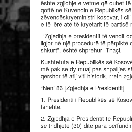
është zgjidhje e vetme që duhet të
qoftë në Kuvendin e Republikës së 
zëvendëskryeministri kosovar, i cili 
e të lërë atë të kryetarit të partis
“Zgjedhja e presidentit të vendit d
ligjor në një procedurë të përpiktë
shkurt”, është shprehur Thaçi.
Kushtetuta e Republikës së Kosovës
më pak se dy muaj pas shpalljes së
qershor të atij viti historik, rreth 
“Neni 86 [Zgjedhja e Presidentit]
1. Presidenti i Republikës së Koso
fshehtë.
2. Zgjedhja e Presidentit të Repub
se tridhjetë (30) ditë para përfundi