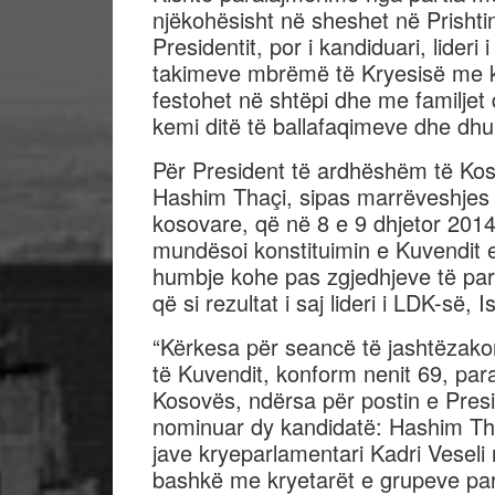
njëkohësisht në sheshet në Prishti
Presidentit, por i kandiduari, lideri 
takimeve mbrëmë të Kryesisë me kr
festohet në shtëpi dhe me familjet
kemi ditë të ballafaqimeve dhe dhu
Për President të ardhëshëm të Koso
Hashim Thaçi, sipas marrëveshjes s
kosovare, që në 8 e 9 dhjetor 2014 
mundësoi konstituimin e Kuvendit 
humbje kohe pas zgjedhjeve të par
që si rezultat i saj lideri i LDK-së,
“Kërkesa për seancë të jashtëzak
të Kuvendit, konform nenit 69, par
Kosovës, ndërsa për postin e Presi
nominuar dy kandidatë: Hashim Tha
jave kryeparlamentari Kadri Veseli
bashkë me kryetarët e grupeve par