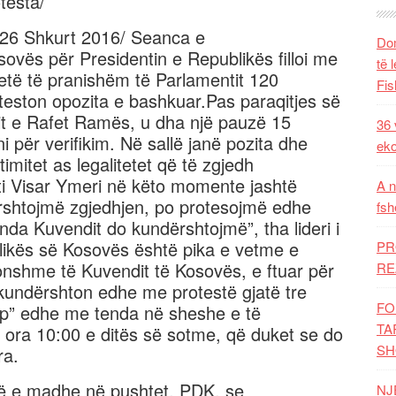
testa/
26 Shkurt 2016/ Seanca e
Dom
vës për Presidentin e Republikës filloi me
të 
etë të pranishëm të Parlamentit 120
Fis
teston opozita e bashkuar.Pas paraqitjes së
it e Rafet Ramës, u dha një pauzë 15
36 
 për verifikim. Në sallë janë pozita dhe
eko
imitet as legalitetet që të zgjedh
teti Visar Ymeri në këto momente jashtë
A n
ërshtojmë zgjedhjen, po protesojmë edhe
fsh
enda Kuvendit do kundërshtojmë”, tha lideri i
blikës së Kosovës është pika e vetme e
PR
nshme të Kuvendit të Kosovës, e ftuar për
RE
 kundërshton edhe me protestë gjatë tre
FO
top” edhe me tenda në sheshe e të
TA
a ora 10:00 e ditës së sotme, që duket se do
SH
ra.
më e madhe në pushtet, PDK, se
NJ