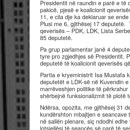
Presidentit në raundin e parë e të
pakicë, pjesë e koalicionit qeveri
11, e cila dje ka deklaruar se end
Plusi me 6, gjithësej 17 deputetë. 
qeverisës – PDK, LDK, Lista Serbe
85 deputetë.
Pa grup parlamentar janë 4 deputet
tyre pro zgjedhjes së Presidentit. 
deputetë të koalicionit qeverisës 
Partia e kryeministrit Isa Mustafa k
deputetët e LDK-së në Kuvendin e
marrëveshjen politike të përkrahur
shërbejnë funksionalizmit të plotë 
Ndërsa, opozita, me gjithësej 31 
kundërshton mbajtjen e seancave t
në sallën plenare, siç ndodhi edhe
lotsjellësi të seancës së parë të se