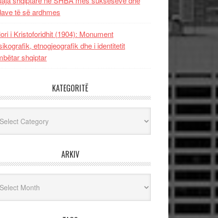
uaja shqiptare në SHBA mes sukseseve dhe
dave të së ardhmes
lori i Kristoforidhit (1904): Monument
sikografik, etnogjeografik dhe i identitetit
bëtar shqiptar
KATEGORITË
egoritë
ARKIV
iv