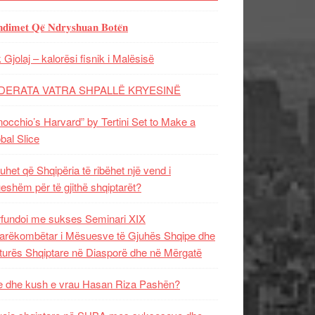
𝐝𝐢𝐦𝐞𝐭 𝐐𝐞̈ 𝐍𝐝𝐫𝐲𝐬𝐡𝐮𝐚𝐧 𝐁𝐨𝐭𝐞̈𝐧
 Gjolaj – kalorësi fisnik i Malësisë
DERATA VATRA SHPALLË KRYESINË
nocchio’s Harvard” by Tertini Set to Make a
bal Slice
uhet që Shqipëria të ribëhet një vend i
ueshëm për të gjithë shqiptarët?
fundoi me sukses Seminari XIX
rëkombëtar i Mësuesve të Gjuhës Shqipe dhe
turës Shqiptare në Diasporë dhe në Mërgatë
 dhe kush e vrau Hasan Riza Pashën?