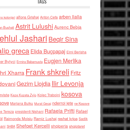
TAGS
arben llalla
alfons Grishaj
Anton Cefa
no kolonjari
Astrit Lulushi
Aurenc Bebja
an Bushati
ehlul Jashari
Beqir Sina
alip greca
Elida Buçpapaj
Elmi Berisha
Eugjen Merlika
er Bytyci
Ermira Babamusta
Frank shkreli
hri Xharra
Fritz
Ilir Levonja
Gezim Llojdia
dovani
kosova
rviste
Kolec Traboini
Keze Kozeta Zylo
sove
nderroi jete
Marjana Bulku
ne Kosove
Murat Gecaj
Rafaela Prifti
Rafael
e Tereza
presidenti Nishani
qi
Raimonda Moisiu
Ramiz Lushaj
reshat kripa
Sadik
Shefqet Kercelli
shqiperia
hani
shqiptaret
SHBA