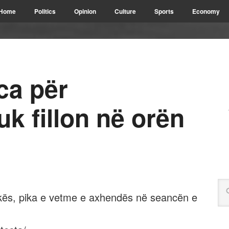
Home
Politics
Opinion
Culture
Sports
Economy
ca për
uk fillon në orën
likës, pika e vetme e axhendës në seancën e