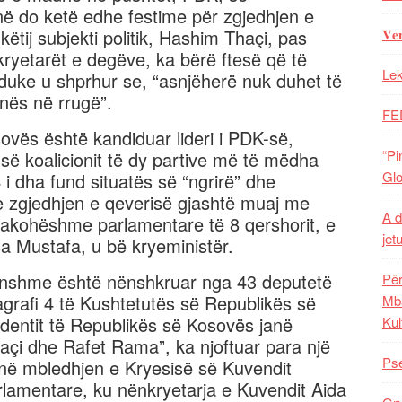
në do ketë edhe festime për zgjedhjen e
i këtij subjekti politik, Hashim Thaçi, pas
𝐕𝐞
yetarët e degëve, ka bërë ftesë që të
Lek
 duke u shprhur se, “asnjëherë nuk duhet të
nës në rrugë”.
FE
vës është kandiduar lideri i PDK-së,
“Pi
ë koalicionit të dy partive më të mëdha
Glo
i dha fund situatës së “ngrirë” dhe
e zgjedhjen e qeverisë gjashtë muaj me
A d
akohëshme parlamentare të 8 qershorit, e
jet
 Isa Mustafa, u bë kryeministër.
onshme është nënshkruar nga 43 deputetë
Për
agrafi 4 të Kushtetutës së Republikës së
Mba
dentit të Republikës së Kosovës janë
Kul
çi dhe Rafet Rama”, ka njoftuar para një
Pse
 në mbledhjen e Kryesisë së Kuvendit
lamentare, ku nënkryetarja e Kuvendit Aida