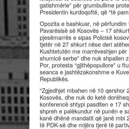
gatishmërie” për grumbullime prot
Presidentin kurdoqoftë, që “të pa
Opozita e bashkuar, në përfundim të
Pavarësisë së Kosovës – 17 shkurti
pjesëmarrës e sipas Policisë kosov
tjetër në 27 shkurt nëse deri atëhe
Kushtetutën me marrëveshjen për
shumicë serbe” dhe nuk shpallen 
Por, protesta “gjithëpopullore” u ft
seanca e jashtëzakonshme e Kuvend
Republikës.
“Zgjedhjet mbahen në 10 qershor 2
Kosovës, dhe nuk do ketë dorëheqje
konferencë shtypi pasditen e 17 sh
shpreh e palëkundur në punën e sa
kanë dhënë mandatit që janë mbi 2
të PDK-së dhe mijëra tjerë të partive