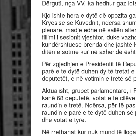
Dërguti, nga VV, ka hedhur gaz lot
Kjo ishte hera e dytë që opozita ga
Kryesisë së Kuvednit, ndërsa shu
plenare, madje edhe në sallën alter
fillimi i sesionit vjeshtor, duke v
kundërshtuese brenda dhe jashtë K
ditën e sotme kur në axhendë është
Për zgjedhjen e Presidentit të Rep
parë e të dytë duhen dy të tretat e
deputetët, e në votimin e tretë s
Aktualisht, grupet parlamentare, 
kanë 68 deputetë, votat e të cilëve
raundin e tretë. Ndërsa, për të p
raundin e parë e të dytë duhen së 
dhe votat e tyre.
Në rrethanat kur nuk mund të llogar