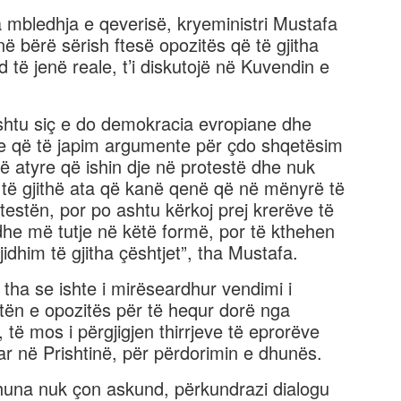
a mbledhja e qeverisë, kryeministri Mustafa
ë bërë sërish ftesë opozitës që të gjitha
të jenë reale, t’i diskutojë në Kuvendin e
ashtu siç e do demokracia evropiane dhe
e që të japim argumente për çdo shqetësim
ë atyre që ishin dje në protestë dhe nuk
të gjithë ata që kanë qenë që në mënyrë të
testën, por po ashtu kërkoj prej krerëve të
dhe më tutje në këtë formë, por të kthehen
dhim të gjitha çështjet”, tha Mustafa.
tha se ishte i mirëseardhur vendimi i
tën e opozitës për të hequr dorë nga
, të mos i përgjigjen thirrjeve të eprorëve
ar në Prishtinë, për përdorimin e dhunës.
dhuna nuk çon askund, përkundrazi dialogu