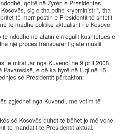
 ndodhë, qoftë në Zyrën e Presidentes,
Kosovës, siç e tha edhe kryeministri”, tha
pritet të merr postin e Presidentit të shtetit
ë më të madhe politike aktualisht në Kosovë.
o të ndodhë në afatin e rregullt kushtetues e
 dhe një proces transparent gjatë muajit
, e miratuar nga Kuvendi në 9 prill 2008,
 Pavarësisë, e që ka hyrë në fuqi në 15
zgjedhjes së Presidentit përcakton:
vës zgjedhet nga Kuvendi, me votim të
likës së Kosovës duhet të bëhet jo më vonë
mit të mandatit të Presidentit aktual.