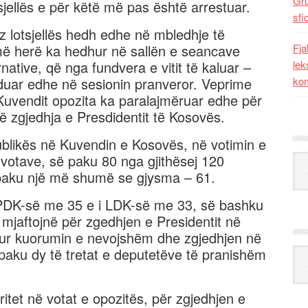
Gr
sjellës e për këtë më pas është arrestuar.
sfi
z lotsjellës hedh edhe në mbledhje të
më herë ka hedhur në sallën e seancave
Fja
native, që nga fundvera e vitit të kaluar –
lek
azhduar edhe në sesionin pranveror. Veprime
kom
uvendit opozita ka paralajmëruar edhe për
 zgjedhja e Presdidentit të Kosovës.
ublikës në Kuvendin e Kosovës, në votimin e
 votave, së paku 80 nga gjithësej 120
Kat
ë paku një më shumë se gjysma – 61.
i PDK-së me 35 e i LDK-së me 33, së bashku
 mjaftojnë për zgedhjen e Presidentit në
asur kuorumin e nevojshëm dhe zgjedhjen në
paku dy të tretat e deputetëve të pranishëm
Ark
itet në votat e opozitës, për zgjedhjen e