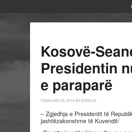
Kosovë-Sean
Presidentin n
e paraparë
FEBRUARY 26, 2016
BY
DGRECA
– Zgjedhja e Presidentit të Repub
jashtëzakonshme të Kuvendit/