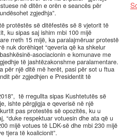
So
estuese në ditën e orën e seancës për
mundësohet zgjedhja”.
 protëstës së ditëfestës së 8 vjetorit të
t, ku sipas saj ishim mbi 100 mijë
are rreth 15 mijë, ka paralajmëruar protestë
rë nuk dorëhiqet “qeveria që ka shkelur
 bashkësinë-asociacionin e komunave me
zgjedhje të jashtëzakonshme paralamentare.
ua për një ditë më herët, pasi për sot u ftua
it për zgjedhjen e Presidentit të
018”, të rregullta sipas Kushtetutës së
, ishte përgjigja e qeverisë në një
kurtit pas protestës së opozitës, ku u
j, “duke respektuar votuesin dhe ata që u
00 mijë votues të LDK-së dhe mbi 230 mijë
 tjera të koalicionit”.