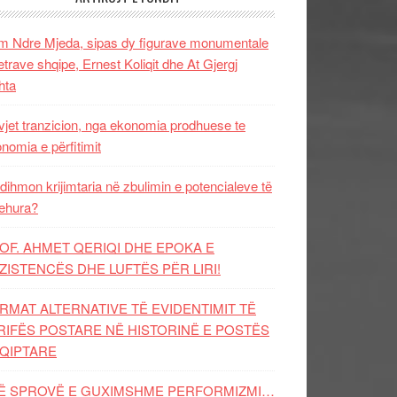
 Ndre Mjeda, sipas dy figurave monumentale
letrave shqipe, Ernest Koliqit dhe At Gjergj
hta
vjet tranzicion, nga ekonomia prodhuese te
nomia e përfitimit
dihmon krijimtaria në zbulimin e potencialeve të
ehura?
OF. AHMET QERIQI DHE EPOKA E
ZISTENCЁS DHE LUFTЁS PЁR LIRI!
RMAT ALTERNATIVE TË EVIDENTIMIT TË
RIFËS POSTARE NË HISTORINË E POSTËS
QIPTARE
Ë SPROVË E GUXIMSHME PERFORMIZMI…