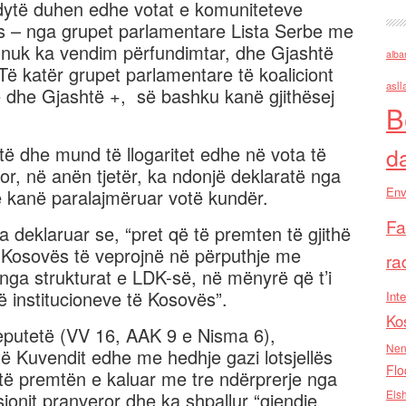
 dytë duhen edhe votat e komuniteteve
sës – nga grupet parlamentare Lista Serbe me
e nuk ka vendim përfundimtar, dhe Gjashtë
alba
Të katër grupet parlamentare të koaliciont
asll
 dhe Gjashtë +, së bashku kanë gjithësej
B
ë dhe mund të llogaritet edhe në vota të
d
Por, në anën tjetër, ka ndonjë deklaratë nga
Env
që kanë paralajmëruar votë kundër.
Fa
a deklaruar se, “pret që të premten të gjithë
 Kosovës të veprojnë në përputhje me
ra
 nga strukturat e LDK-së, në mënyrë që t’i
të institucioneve të Kosovës”.
Inte
Ko
deputetë (VV 16, AAK 9 e Nisma 6),
Nen
ë Kuvendit edhe me hedhje gazi lotsjellës
Flo
 të premtën e kaluar me tre ndërprerje nga
Els
sionit pranveror dhe ka shpallur “gjendje