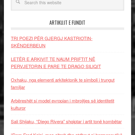
ARTIKUJT E FUNDIT
TRI POEZI PËR GJERGJ KASTRIOTIN-
SKËNDERBEUN
LETËR E ARKIVIT TE NAUM PRIFTIT NË
PERVJETORIN E PARE TE DRAGO SILIQIT
Oxhaku, nga elementi arkitektonik te simboli i trungut
familjar
Arbëreshët si model evropian i mbrojtjes së identitetit
kulturor
Sali Shijaku, “Diego Rivera” shqiptar i artit tonë kombëtar
“Dom Fred Kalaj, mes altarit dhe atdheut si hermeneutikë