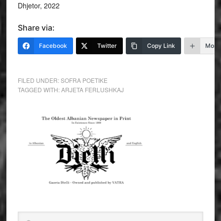
Dhjetor, 2022
Share via:
Facebook
Twitter
Copy Link
More
FILED UNDER:
SOFRA POETIKE
TAGGED WITH:
ARJETA FERLUSHKAJ