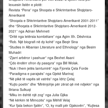
lexuesin listën e plotë:
Revista “Pena” nga Shoqata e Shkrimtarëve Shqiptaro-
Amerikanë
“Shoqata e Shkrimtarëve Shqiptaro-Amerikanë 2001-2011”
dhe “Shoqata e Shkrimtarëve Shqiptaro-Amerikanë 2012-
2021” nga Adnan Mehmeti
“Dritë nga letërsia kombëtare” nga Agim Xh. Dëshnica
“Rob. Një biografi në dy kohë” nga Beqir Sina
“Studies in Albanian Literature and Ethnology” nga Besim
Muhadri
“Zjarri arbëror i pashuar” nga Bexhet Asani
“Çdo ëndërr ofron dy pasqyra” nga Bill Wolak.
“Nuk i them jetës lamtumirë” nga Fjorela Çela Forde
“Paradigma e parajsës” nga Gjekë Marinaj
“Në pikë të vapës së vatrës” nga Idriz Çelaj
“Kujto poetin” dhe “Mirënjohje për zërat që më ndjekin” nga
Iliriana Sulkuqi
“Miku im është një zog” nga Julia Gjika
“Në kërkim të Mimozës” nga Mëhill Velaj
“Kur fjala bekon fjalën”, “O, ky malli për Gjakovën”, “Kujtesa