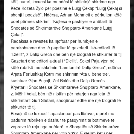
këtij numri, lexuesi ka mundësi të shfletojë shkrime nga
Keze Kozeta Zylo për poezinë e Luigj Çekaj: “Luigj Çekaj si
shenjt i poezisë”. Ndërsa, Adnan Mehmeti e përkujton këtë
poet përmes shkrimit “Kujtesa e pashlyer e anëtarit të
Shoqatës së Shkrimtarëve Shqiptaro-Amerikanë Luigj
Çekaj”.
Redaksia e revistës ka njoftuar për humbjen e
parakohshme dhe të papritur të gazetarit, ish-editorit të
“Diellit”, z.Dalip Greca dhe bën një biografi të shkurtër të tij.
Gazetari dhe editori aktual i “Diellit”, Sokol Paja vjen në
këtë rubrikë me shkrimin “Lamtumirë Dalip Greca”, ndërsa
Arjeta Ferlushkaj Kotrri me shkrimin “Ata u bënë tre”,
kushtuar Gjon Buçajt, Zef Balës dhe Dalip Grecës.
Kryetari i Shoqatës së Shkrimtarëve Shqiptaro-Amerikanë,
z. Mëhil Velaj, bën një njoftim për ndarjen nga jeta të
shkrimtarit Guri Stefani, shoqëruar edhe me një biografi të
shkurtër të tij.
Besojmë se lexuesi i apasionuar pas librave, e pret me
padurim rubrikën e dashur të pasqyrimit të botimeve të
veprave të reja nga anëtarët e Shoqatës së Shkrimtarëve
Shqiptaro-Amerikanë për vitin 2022. E sjellim këtu për