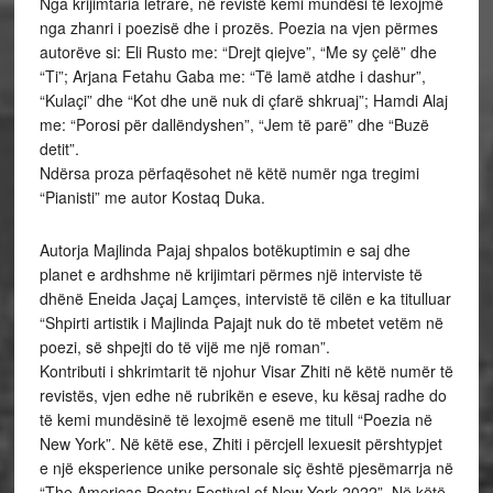
Nga krijimtaria letrare, në revistë kemi mundësi të lexojmë
nga zhanri i poezisë dhe i prozës. Poezia na vjen përmes
autorëve si: Eli Rusto me: “Drejt qiejve”, “Me sy çelë” dhe
“Ti”; Arjana Fetahu Gaba me: “Të lamë atdhe i dashur”,
“Kulaçi” dhe “Kot dhe unë nuk di çfarë shkruaj”; Hamdi Alaj
me: “Porosi për dallëndyshen”, “Jem të parë” dhe “Buzë
detit”.
Ndërsa proza përfaqësohet në këtë numër nga tregimi
“Pianisti” me autor Kostaq Duka.
Autorja Majlinda Pajaj shpalos botëkuptimin e saj dhe
planet e ardhshme në krijimtari përmes një interviste të
dhënë Eneida Jaçaj Lamçes, intervistë të cilën e ka titulluar
“Shpirti artistik i Majlinda Pajajt nuk do të mbetet vetëm në
poezi, së shpejti do të vijë me një roman”.
Kontributi i shkrimtarit të njohur Visar Zhiti në këtë numër të
revistës, vjen edhe në rubrikën e eseve, ku kësaj radhe do
të kemi mundësinë të lexojmë esenë me titull “Poezia në
New York”. Në këtë ese, Zhiti i përcjell lexuesit përshtypjet
e një eksperience unike personale siç është pjesëmarrja në
“The Americas Poetry Festival of New York 2022”. Në këtë