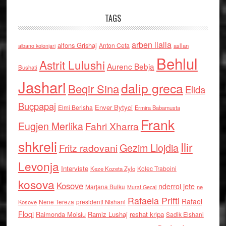
TAGS
arben llalla
alfons Grishaj
Anton Cefa
asllan
albano kolonjari
Behlul
Astrit Lulushi
Aurenc Bebja
Bushati
Jashari
dalip greca
Beqir Sina
Elida
Buçpapaj
Enver Bytyci
Elmi Berisha
Ermira Babamusta
Frank
Eugjen Merlika
Fahri Xharra
shkreli
Ilir
Gezim Llojdia
Fritz radovani
Levonja
Interviste
Kolec Traboini
Keze Kozeta Zylo
kosova
Kosove
nderroi jete
Marjana Bulku
ne
Murat Gecaj
Rafaela Prifti
Rafael
Nene Tereza
Kosove
presidenti Nishani
Floqi
Raimonda Moisiu
Ramiz Lushaj
reshat kripa
Sadik Elshani