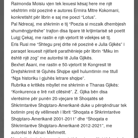
Raimonda Moisiu vjen tek lexuesi kësaj here me një
vështrim mbi poezinë e autores Ermira Mitre Kokomani,
konkretisht për librin e saj me poezi “Lotus”.
Pal Ndrecaj, me shkrimin e tij “Poezia si mozaik dhembjesh
shumëngjyrëshe” trajton disa tipare të krijimtarisë së poetit
Luigj Çekaj, me rastin e një-vjetorit të vdekjes së tij.
Eris Rusi me “Shtegu prej drite në poezinë e Julia Gjikës” i
paraqet lexuesit njëfarë parathënieje për librin “Miku im
është një zog” me autorësi të Julia Gjikës.
Bexhet Asani, me rastin e 50-vjetorit të Kongresit të
Drejtshkrimit të Gjuhës Shqipe sjell hulumtimin me titull
“Nga historiku i gjuhës letrare shqipe”.
Rubrika e kritikës mbyllet me shkrimin e Thanas Gjikës:
“Konkurenca e lirë nxit cilësinë”. Z. Gjika bën disa
vlerësime për punën 20-vjeçare të Shoqatës së
Shkrimtarëve Shqiptaro-Amerikanë duke u përqëndruar tek
botimin prej dy vëllimesh i librit “Shoqata e Shkrimtarëve
Shqiptaro-Amerikanë 2001-2011” dhe “Shoqata e
Shkrimtarëve Shqiptaro-Amerikanë 2012-2021”, me
autorësi të Adnan Mehmetit.