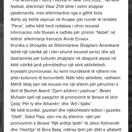
festival, shkrimtari Visar Zhiti ishte i vetmi shqiptar
pjesëmarrës, mes shkrimtarëve nga e gjithë bota.
Ashtu siç është vepruar në thuajse çdo numër të revistës
“Pena”, edhe këtë herë redaksia i ofron lexuesit
informacion mbi fituesin e radhës për çmimin “Nobël” në
letërsi: shkrimtarja franceze Annie Ernaux.
Kronika e Shoqatës së Shkrimtarëve Shqiptaro-Amerikanë
është një rubrikë që i vlen shumë lexuesit serioz dhe atij
dashamirës për kulturën shqiptare në diasporë sepse në
këtë rubrikë janë përmbledhur një sërë aktivitetesh,
kryesisht promovuese, ku kemi mundësinë të njihemi me
jetën kulturore të komunitetit. Ndër këto aktivitete, radhisim:
Mëhill Velaj vjen tek lexuesi me një shkrim për përurimin e
librit të Bexhet Asanit “Zjarri arbëror i pashuar”; Besim
Muhadri sjell një pasqyrim të promovimit të librave të Idriz
Çelaj “Për ty dhe Arbanën” dhe “Arti i fjalës”.
Në këtë kronikë, gazetari dhe njëkohësisht editori i gazetës
“Dielli”, Sokol Paja, vjen me dy shkrime: njëri për
promovimin e librave “Një ardhje tjetër” të Jeton Kelmendit
dhe “Heshtja” të Bora Balaj, ndërsa tjetri për ditët e alfabetit