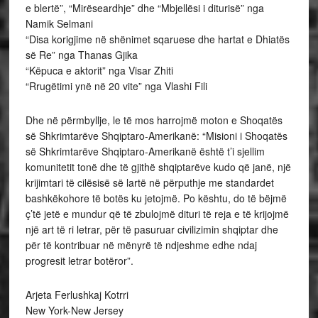
e blertë”, “Mirëseardhje” dhe “Mbjellësi i diturisë” nga
Namik Selmani
“Disa korigjime në shënimet sqaruese dhe hartat e Dhiatës
së Re” nga Thanas Gjika
“Këpuca e aktorit” nga Visar Zhiti
“Rrugëtimi ynë në 20 vite” nga Vlashi Fili
Dhe në përmbyllje, le të mos harrojmë moton e Shoqatës
së Shkrimtarëve Shqiptaro-Amerikanë: “Misioni i Shoqatës
së Shkrimtarëve Shqiptaro-Amerikanë është t’i sjellim
komunitetit tonë dhe të gjithë shqiptarëve kudo që janë, një
krijimtari të cilësisë së lartë në përputhje me standardet
bashkëkohore të botës ku jetojmë. Po kështu, do të bëjmë
ç’të jetë e mundur që të zbulojmë dituri të reja e të krijojmë
një art të ri letrar, për të pasuruar civilizimin shqiptar dhe
për të kontribuar në mënyrë të ndjeshme edhe ndaj
progresit letrar botëror”.
Arjeta Ferlushkaj Kotrri
New York-New Jersey