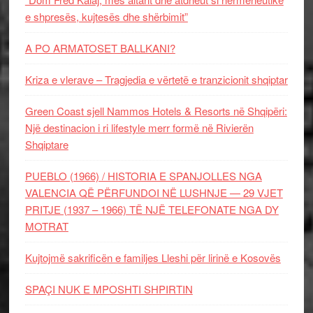
e shpresës, kujtesës dhe shërbimit”
A PO ARMATOSET BALLKANI?
Kriza e vlerave – Tragjedia e vërtetë e tranzicionit shqiptar
Green Coast sjell Nammos Hotels & Resorts në Shqipëri:
Një destinacion i ri lifestyle merr formë në Rivierën
Shqiptare
PUEBLO (1966) / HISTORIA E SPANJOLLES NGA
VALENCIA QË PËRFUNDOI NË LUSHNJE — 29 VJET
PRITJE (1937 – 1966) TË NJË TELEFONATE NGA DY
MOTRAT
Kujtojmë sakrificën e familjes Lleshi për lirinë e Kosovës
SPAÇI NUK E MPOSHTI SHPIRTIN