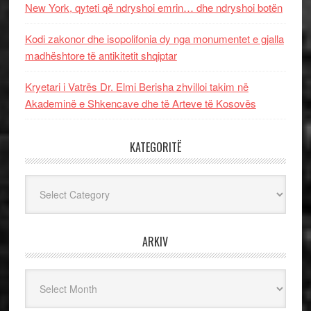
New York, qyteti që ndryshoi emrin… dhe ndryshoi botën
Kodi zakonor dhe isopolifonia dy nga monumentet e gjalla
madhështore të antikitetit shqiptar
Kryetari i Vatrës Dr. Elmi Berisha zhvilloi takim në
Akademinë e Shkencave dhe të Arteve të Kosovës
KATEGORITË
Kategoritë
ARKIV
Arkiv