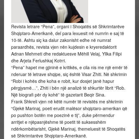
Revista letrare “Pena”, organi i Shoqatës së Shkrimtarëve
Shqiptaro-Amerikanë, del para lexuesit në numrin e saj të
10-të. Ashtu siç ka dalur zakonisht edhe në numrat
paraardhës, revista vjen nën kujdesin e kryeredaktorit
Adnan Mehmeti dhe redaktuesve Mëhill Velaj, Yllka Filipi
dhe Arjeta Ferlushkaj Kotrri.
“Pena” hapet me gjininë e kritikës, e cila nis me një emër të
nderuar të letrave shqipe, siç është Visar Zhiti. Në shkrimin
“Robi i kohës dhe koha e robit, kur dosjet janë hapur
përgjysmë…”, Zhiti i bën një analizë të shkurtër librit “Rob.
Një biografi për dy kohë” të gazetarit Beqir Sina.
Frank Shkreli vjen në këtë numër të revistës me shkrimin
“Gjekë Marinaj, poeti erudit malësor shqiptaro-amerikan që
po pushton botën me poezinë e tij”, duke përmendur
arritjet e njëpasnjëshme të poetit të suksesshëm
ndërkombëtarisht, Gjekë Marinaj, themeluesit të Shoqatës
së Shkrimtarëve Shqiptaro-Amerikanë.