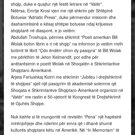
shqip, duke e quajtur një festë letrare në “Vatër”.
Ndërsa, Emrije Krosi vjen me një shkrim për Shtëpinë
Botuese “Adriatic Press”, duke përmendur misionin dhe
dashamirësinë e kësaj shtëpie botuese ndaj krijuesve
shqiptarë në diasporë, e jo vetëm.
Abdullah Troshupa, përmes shkrimit “Poeti amerikan Bill
Wolak boton librin e ri në shqip” na informon jo vetëm rreth
botimit të librit “Çdo ëndërr ofron dy pasqyra” të Bill Wolak
me përkthim të Jeton Kelmendit, por edhe për
anëtarësimin e poetit Wolak në Shoqatën e Shkrimtarëve
Shqiptaro-Amerikanë.
Arjeta Ferlushkaj Kotrri me shkrimin “Jubileu i drejtshkrimit
të shqipes” sjell një pasqyrim të akademisë solemne që
Shoqata e Shkrimtarëve Shqiptaro-Amerikanë organizoi në
“Vatër” me rastin e 50-vjetorit të Kongresit të Drejtshkrimit
të Gjuhës Shqipe.
Nuk kishte si të mungontë në revistën “Pena” një hapësirë
mirënjohjeje dhe nderimi për emra që i dhanë shumë
kulturës shqiptare këtu në Amerikë. Në “In Memoriam” të