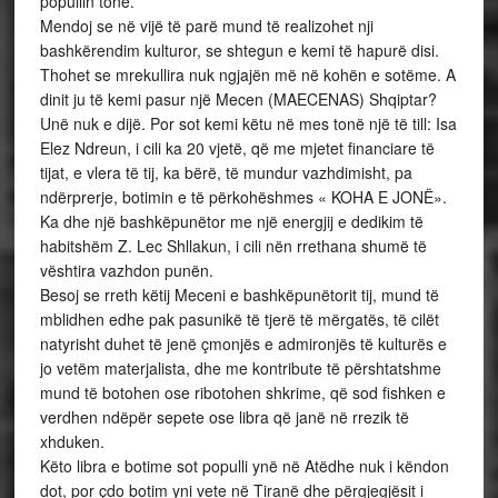
popullin tonë.
Mendoj se në vijë të parë mund të realizohet nji
bashkërendim kulturor, se shtegun e kemi të hapurë disi.
Thohet se mrekullira nuk ngjajën më në kohën e sotëme. A
dinit ju të kemi pasur një Mecen (MAECENAS) Shqiptar?
Unë nuk e dijë. Por sot kemi këtu në mes tonë një të till: Isa
Elez Ndreun, i cili ka 20 vjetë, që me mjetet financiare të
tijat, e vlera të tij, ka bërë, të mundur vazhdimisht, pa
ndërprerje, botimin e të përkohëshmes « KOHA E JONË».
Ka dhe një bashkëpunëtor me një energjij e dedikim të
habitshëm Z. Lec Shllakun, i cili nën rrethana shumë të
vështira vazhdon punën.
Besoj se rreth këtij Meceni e bashkëpunëtorit tij, mund të
mblidhen edhe pak pasunikë të tjerë të mërgatës, të cilët
natyrisht duhet të jenë çmonjës e admironjës të kulturës e
jo vetëm materjalista, dhe me kontribute të përshtatshme
mund të botohen ose ribotohen shkrime, që sod fishken e
verdhen ndëpër sepete ose libra që janë në rrezik të
xhduken.
Këto libra e botime sot populli ynë në Atëdhe nuk i këndon
dot, por çdo botim yni vete në Tiranë dhe përgjegjësit i