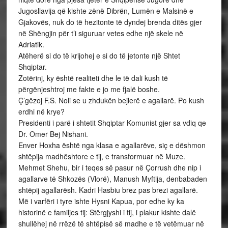
Jugosllavija që kishte zënë Dibrën, Lumën e Malsinë e
Gjakovës, nuk do të hezitonte të dyndej brenda ditës gjer
në Shëngjin për t’i siguruar vetes edhe një skele në
Adriatik.
Atëherë si do të krijohej e si do të jetonte një Shtet
Shqiptar.
Zotërinj, ky është realiteti dhe le të dali kush të
përgënjeshtroj me fakte e jo me fjalë boshe.
Ç’gëzoj F.S. Noli se u zhdukën bejlerë e agallarë. Po kush
erdhi në krye?
Presidenti i parë i shtetit Shqiptar Komunist gjer sa vdiq qe
Dr. Omer Bej Nishani.
Enver Hoxha është nga klasa e agallarëve, siç e dëshmon
shtëpija madhështore e tij, e transformuar në Muze.
Mehmet Shehu, bir i teqes së pasur në Çorrush dhe nip i
agallarve të Shkozës (Vlorë), Manush Myftija, denbabaden
shtëpij agallarësh. Kadri Hasbiu brez pas brezi agallarë.
Më i varfëri i tyre ishte Hysni Kapua, por edhe ky ka
historinë e familjes tij: Stërgjyshi i tij, i plakur kishte dalë
shullëhej në rrëzë të shtëpisë së madhe e të vetëmuar në