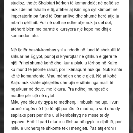
studioz, thotë: Shqiptari kërkon të komandojë; në qoftë se
nuk i del në fshatin e tij, atëher aj ikën nga syt këmbët në
imperatorín pa fund të Osmanllive dhe shumë herë atje ja
mbrrin qëllimit. Por në qoft se edhe atje nuk ja del dot,
atëherë blen me paratë e kursyera një kope me dhij e
komandon ato.
Një tjetër bashk-kombas yni u ndodh në fund të shekullit të
shkuar në Egjypt, punoj si kryerojtar ne çiflikun e gjërë të
njëj Princi shumë kohë dhe, kur u plak, u tërhoq në Kajro
ku mund të jetonte rahat, por i kënaqurë nuk qe. Nuk kishte
kë të komandonte. Vrau mëndjen dhe e gjeti. Në at kohë
Kajro nuk kishte ujësjellës dhe ujin e sillnin nga mali, të
ngarkuar në deve, me lëkura. Pra ndihej mungesë e
madhe për ujë në qytet.
Miku ynë bleu dy qypa të mëdhenj, i mbushi me ujë, i vuri
pranë rrugës në hije të një pemës të madhe, u vuri dhe dy
sapllake përsipër dhe u ul këmbëkryq në mesë të dy
qypave. Erdhi i pari i etur e u lëshua në qypin e djathtë, por
miku e urdhëroj të shkonte tek i mëngjëti. Pas atij erdhi i