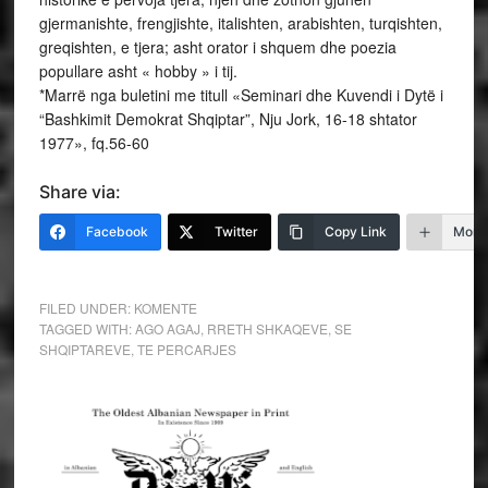
gjermanishte, frengjishte, italishten, arabishten, turqishten,
greqishten, e tjera; asht orator i shquem dhe poezia
popullare asht « hobby » i tij.
*Marrë nga buletini me titull «Seminari dhe Kuvendi i Dytë i
“Bashkimit Demokrat Shqiptar”, Nju Jork, 16-18 shtator
1977», fq.56-60
Share via:
Facebook
Twitter
Copy Link
More
FILED UNDER:
KOMENTE
TAGGED WITH:
AGO AGAJ
,
RRETH SHKAQEVE
,
SE
SHQIPTAREVE
,
TE PERCARJES