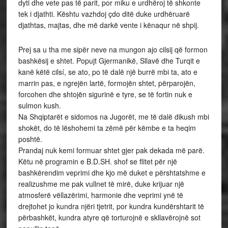
dyti dhe vete pas të parit, por miku e urdhëroj të shkonte
tek i djathti. Kështu vazhdoj çdo ditë duke urdhëruarë
djathtas, majtas, dhe më darkë vente i kënaqur në shpij.
Prej sa u tha me sipër neve na mungon ajo cilsij që formon
bashkësij e shtet. Popujt Gjermanikë, Sllavë dhe Turqit e
kanë këtë cilsí, se ato, po të dalë një burrë mbi ta, ato e
marrin pas, e ngrejën lartë, formojën shtet, përparojën,
forcohen dhe shtojën sigurinë e tyre, se të fortin nuk e
sulmon kush.
Na Shqiptarët e sidomos na Jugorët, me të dalë dikush mbi
shokët, do të lëshohemi ta zëmë për këmbe e ta heqim
poshtë.
Prandaj nuk kemi formuar shtet gjer pak dekada më parë.
Këtu në programin e B.D.SH. shof se flitet për një
bashkërendim veprimi dhe kjo më duket e përshtatshme e
realizushme me pak vullnet të mirë, duke krijuar një
atmosferë vëllazërimi, harmonie dhe veprimi ynë të
drejtohet jo kundra njëri tjetrit, por kundra kundërshtarit të
përbashkët, kundra atyre që torturojnë e skllavërojnë sot