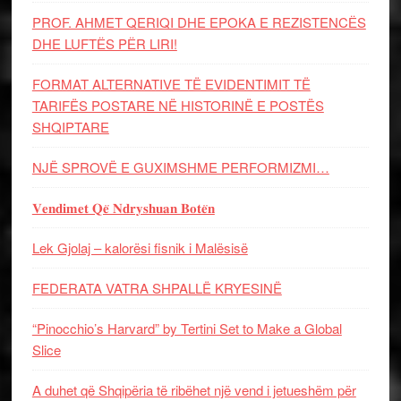
PROF. AHMET QERIQI DHE EPOKA E REZISTENCЁS
DHE LUFTЁS PЁR LIRI!
FORMAT ALTERNATIVE TË EVIDENTIMIT TË
TARIFËS POSTARE NË HISTORINË E POSTËS
SHQIPTARE
NJË SPROVË E GUXIMSHME PERFORMIZMI…
𝐕𝐞𝐧𝐝𝐢𝐦𝐞𝐭 𝐐𝐞̈ 𝐍𝐝𝐫𝐲𝐬𝐡𝐮𝐚𝐧 𝐁𝐨𝐭𝐞̈𝐧
Lek Gjolaj – kalorësi fisnik i Malësisë
FEDERATA VATRA SHPALLË KRYESINË
“Pinocchio’s Harvard” by Tertini Set to Make a Global
Slice
A duhet që Shqipëria të ribëhet një vend i jetueshëm për