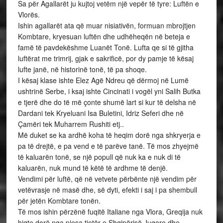
Sa për Agallarët ju kujtoj vetëm një vepër të tyre: Luftën e
Vlorës.
Ishin agallarët ata që muar nisiativën, formuan mbrojtjen
Kombtare, kryesuan luftën dhe udhëheqën në beteja e
famë të pavdekëshme Luanët Tonë. Lufta qe si të gjitha
luftërat me trimrij, gjak e sakrificë, por dy pamje të kësaj
lufte janë, në historinë tonë, të pa shoqe.
I kësaj klase ishte Elez Agë Ndreu që dërmoj në Lumë
ushtrinë Serbe, i ksaj ishte Cincinati i vogël yni Salih Butka
e tjerë dhe do të më çonte shumë lart si kur të delsha në
Dardani tek Kryeluani Isa Buletini, Idriz Seferi dhe në
Çamëri tek Muharrem Rushiti etj..
Më duket se ka ardhë koha të heqim dorë nga shkryerja e
pa të drejtë, e pa vend e të parëve tanë. Të mos zhyejmë
të kaluarën tonë, se një popull që nuk ka e nuk di të
kaluarën, nuk mund të këtë të ardhme të denjë.
Vendimi për luftë, që në vetvete përbënte një vendim për
vetëvrasje në masë dhe, së dyti, efekti i saj i pa shembull
për jetën Kombtare tonën.
Të mos ishin përzënë fuqitë Italiane nga Vlora, Greqija nuk
hiqte dorë nga pjesa tjetër e Shqipërisë Jugore dhe