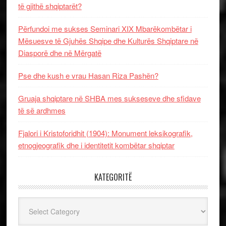
të gjithë shqiptarët?
Përfundoi me sukses Seminari XIX Mbarëkombëtar i
Mësuesve të Gjuhës Shqipe dhe Kulturës Shqiptare në
Diasporë dhe në Mërgatë
Pse dhe kush e vrau Hasan Riza Pashën?
Gruaja shqiptare në SHBA mes sukseseve dhe sfidave
të së ardhmes
Fjalori i Kristoforidhit (1904): Monument leksikografik,
etnogjeografik dhe i identitetit kombëtar shqiptar
KATEGORITË
Kategoritë