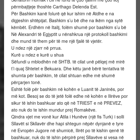
përmbajtjeje thoshte Carthago Delenda Est.
Për Bashkim kanë folurë që kur ishim në Atdhe e na
digjeshin shtëpijat. Bashkim s’u bë dhe na ikëm nga sytë
këmbët. Erdhëm në Italij, folëm shumë por bashkim s’u bë
Në Alexandri të Egjyptit u nënshkrua një protokoll bashkimi
dhe mund të them për të me një fjalë të vjetër.
U ndez një zjarr në prrua.
Kurë u ndez e kurë u shua
Sëfundi u mblodhën në SHTB. të cilat unë pëlqej më mirë
t’i quaj Shtetet e Bekuara. Dhe këtu janë bërë tentativa të
shumta për bashkim, të cilat shtuan edhe më shumë
përçarjen tonë.
Eshtë folë për bashkim në kohën e Luanit të Janinës, por
më kot. Besoj se do të jetë folë edhe në kohën e Ilirëve por
sikur të ishin bashkuar ato që në TRIEST e në PREVEZ,
ato nuk do te ishin mundur prej Romakëve.
Qindra vjet me vonë kur Atila i Hunëve (një fis Turk) i solli
Sllavët si Skllavër dhe hapi shtegun nëpër dynjanë e tyre
në Evropën Jugore në shumicë, Ilirët po të kishin qenë të
bashkuar, nuk do të ishin përpirë prej Sllavëve si vesa në