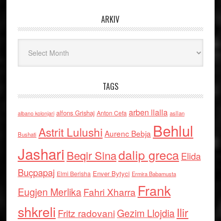
ARKIV
Arkiv
TAGS
arben llalla
alfons Grishaj
Anton Cefa
asllan
albano kolonjari
Behlul
Astrit Lulushi
Aurenc Bebja
Bushati
Jashari
dalip greca
Beqir Sina
Elida
Buçpapaj
Enver Bytyci
Elmi Berisha
Ermira Babamusta
Frank
Eugjen Merlika
Fahri Xharra
shkreli
Ilir
Gezim Llojdia
Fritz radovani