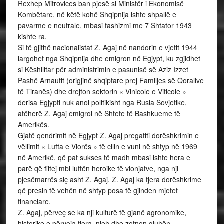
Rexhep Mitrovices ban pjesë si Ministër i Ekonomisë
Kombëtare, në këtë kohë Shqipnija ishte shpallë e
pavarme e neutrale, mbasi fashizmi me 7 Shtator 1943
kishte ra.
Si të gjithë nacionalistat Z. Agaj në nandorin e vjetit 1944
largohet nga Shqipnija dhe emigron në Egjypt, ku zgjidhet
si Këshilltar për administrimin e pasunisë së Aziz Izzet
Pashë Arnautit (origjinë shqiptare prej Familjes së Qoralive
të Tiranës) dhe drejton sektorin « Vinicole e Viticole »
derisa Egjypti nuk anoi politikisht nga Rusia Sovjetike,
atëherë Z. Agaj emigroi në Shtete të Bashkueme të
Amerikës.
Gjatë qendrimit në Egjypt Z. Agaj pregatiti dorëshkrimin e
vëllimit « Lufta e Vlorës » të cilin e vuni në shtyp në 1969
në Amerikë, që pat sukses të madh mbasi ishte hera e
parë që fiitej mbi luftën heroike të vlonjatve, nga nji
pjesëmarrës siç asht Z. Agaj. Z. Agaj ka tjera dorëshkrime
që presin të vehên në shtyp posa të gjinden mjetet
financiare.
Z. Agaj, përveç se ka nji kulturë të gjanë agronomike,
historike e përvoja tjera, njeh dhe zotnon gjuhën