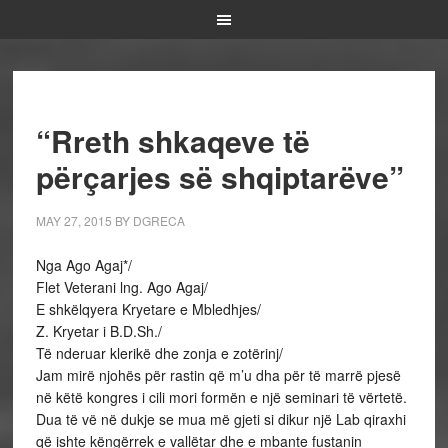
“Rreth shkaqeve të
përçarjes së shqiptarëve”
MAY 27, 2015
BY
DGRECA
Nga Ago Agaj*/
Flet Veterani lng. Ago Agaj/
E shkëlqyera Kryetare e Mbledhjes/
Z. Kryetar i B.D.Sh./
Të nderuar klerikë dhe zonja e zotërinj/
Jam mirë njohës për rastin që m’u dha për të marrë pjesë
në këtë kongres i cili mori formën e një seminari të vërtetë.
Dua të vë në dukje se mua më gjeti si dikur një Lab qiraxhi
që ishte këngërrek e vallëtar dhe e mbante fustanin