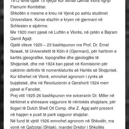
1912 ishte djalë 15 vjeçar kur Ismail Qemal Vlora ngrijti
Flamurin Kombëtar.
Shkollën e mesme e kreu në Vjenë po ashtu studimet
Universitare. Kurse stazhin e kryen në gjermani në
Schlesien e sipërme.
Me 1920 merr pjesë në Luftën e Vlorës, në çetën e Bajram
Qamil Agajt.
Gjatë viteve 1920 – 23 bashkpunon me Prof. Dr. Ernst
Nowak, të Universitetit të Köln-it (Gjermani), për hartimin e
kartës gjeografike, topografike dhe gjeologjike të
Shqipnisë, dhe më 1924 ban pjesë në Komisionin për
caktimin definitiv të nomenklaturës së Hartës së Shqipnisë.
Kur kthehet në Vlonë, emnohet agronom i zyrës së
bujqësisë, dhe në Revolucionin e Qershorit 1924 merr
pjesë si Fanolist.
Prej vitit 1925-26 bashkpunon me sviceranin Dr. Miller në
kërkimet e shtresave vajgurore të nëntokës shqiptare, për
llogari të Dutch Shell Oil Comp. dhe Z. Agaj asht prezent
në hapjen e pusit të parë vajguror shqiptar.
Në fund të vjetit 1926 emnohet agronom në Shkodër, ma
vonë në Qafzotaj (Shijak), mandej Drejtor i Shkollës