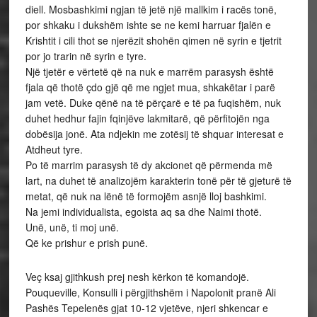
diell. Mosbashkimi ngjan të jetë një mallkim i racës tonë,
por shkaku i dukshëm ishte se ne kemi harruar fjalën e
Krishtit i cili thot se njerëzit shohën qimen në syrin e tjetrit
por jo trarin në syrin e tyre.
Një tjetër e vërtetë që na nuk e marrëm parasysh është
fjala që thotë çdo gjë që me ngjet mua, shkakëtar i parë
jam vetë. Duke qënë na të përçarë e të pa fuqishëm, nuk
duhet hedhur fajin fqinjëve lakmitarë, që përfitojën nga
dobësija jonë. Ata ndjekin me zotësij të shquar interesat e
Atdheut tyre.
Po të marrim parasysh të dy akcionet që përmenda më
lart, na duhet të analizojëm karakterin tonë për të gjeturë të
metat, që nuk na lënë të formojëm asnjë lloj bashkimi.
Na jemi individualista, egoista aq sa dhe Naimi thotë.
Unë, unë, ti moj unë.
Që ke prishur e prish punë.
Veç ksaj gjithkush prej nesh kërkon të komandojë.
Pouqueville, Konsulli i përgjithshëm i Napolonit pranë Ali
Pashës Tepelenës gjat 10-12 vjetëve, njeri shkencar e