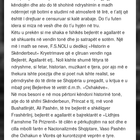
këndojën dhe ato do të shohinë ndryshimin e madh
ndërmjet një botimi e studimi në atmosferë të lirë, e t’atij që
është i drejtuar e censuruar si kalë arabaje. Do t’u futen
idera si miza në vesh dhe do t’u hyjën në tru.
Këtu u prekën si me shaka e fshikës bejlerët e agallarët e
së shkuarës në vendin tonë dhe jo satrapët e sotëm. Një
më i math se neve, F.S.NOLI u dedikoj «Historin e
Skënderbeut» Kryetrimave që e çliruan vendin nga
Bejlerët, Agallarët etj.. Noli kishte shumë fëtyra të
ndryshme, si fetar, historian, muzikant e tjera, por ajo më e
thekura ishte poezija dhe si poet nuk ishte realist, se
përndryshe do të dinte se Shqipëria u pregadit, u krijua e u
mbajt prej Bejlerëve të vetët d.m.th. «Oxhakëve».
Në mos besoni e në mos përtoni këndoni historinë tonë,
atje do të shifni Skënderbeun, Princat e tij, më vonë
Bushatlinjët, Ali Pashën, të tre bejlerët e shkëlqyer
Frashërlinj, bejlerët e agallarët e bajrektarët e «Lidhjes
Famshme Të Prizrenit» të cilën e përkujtojëm na sot dhe e
cilla mbolli farën e Nacionalizmës Shqiptare, Vaso Pashën
dhe Oxhakun e Vlorës që kurorëzojnë veprën e tyre.