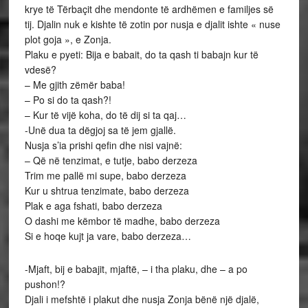
krye të Tërbaçit dhe mendonte të ardhëmen e familjes së
tij. Djalin nuk e kishte të zotin por nusja e djalit ishte « nuse
plot goja », e Zonja.
Plaku e pyeti: Bija e babait, do ta qash ti babajn kur të
vdesë?
– Me gjith zëmër baba!
– Po si do ta qash?!
– Kur të vijë koha, do të dij si ta qaj…
-Unë dua ta dëgjoj sa të jem gjallë.
Nusja s’ia prishi qefin dhe nisi vajnë:
– Që në tenzimat, e tutje, babo derzeza
Trim me pallë mi supe, babo derzeza
Kur u shtrua tenzimate, babo derzeza
Plak e aga fshati, babo derzeza
O dashi me këmbor të madhe, babo derzeza
Si e hoqe kujt ja vare, babo derzeza…
-Mjaft, bij e babajit, mjaftë, – i tha plaku, dhe – a po
pushon!?
Djali i mefshtë i plakut dhe nusja Zonja bënë një djalë,