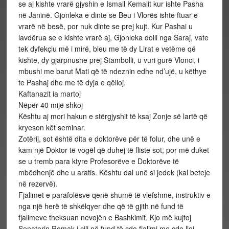
se aj kishte vrarë gjyshin e Ismail Kemalit kur ishte Pasha
në Janinë. Gjonleka e dinte se Beu i Vlorës ishte ftuar e
vrarë në besë, por nuk dinte se prej kujt. Kur Pashai u
lavdërua se e kishte vrarë aj, Gjonleka dolli nga Saraj, vate
tek dyfekçiu më i mirë, bleu me të dy Lirat e vetëme që
kishte, dy gjarpnushe prej Stambolli, u vuri gurë Vlonci, i
mbushi me barut Mati që të ndeznin edhe nd’ujë, u këthye
te Pashaj dhe me të dyja e qëlloj.
Kaftanazit ia martoj
Nëpër 40 mijë shkoj
Kështu aj mori hakun e stërgjyshit të ksaj Zonje së lartë që
kryeson kët seminar.
Zotërij, sot është dita e doktorëve për të folur, dhe unë e
kam një Doktor të vogël që duhej të fliste sot, por më duket
se u tremb para ktyre Profesorëve e Doktorëve të
mbëdhenjë dhe u aratis. Kështu dal unë si jedek (kal beteje
në rezervë).
Fjalimet e parafolësve qenë shumë të vlefshme, instruktiv e
nga një herë të shkëlqyer dhe që të gjith në fund të
fjalimeve theksuan nevojën e Bashkimit. Kjo më kujtoj
Senatorin Romak i cili në fund të çdo fjalimi me çdo lloj