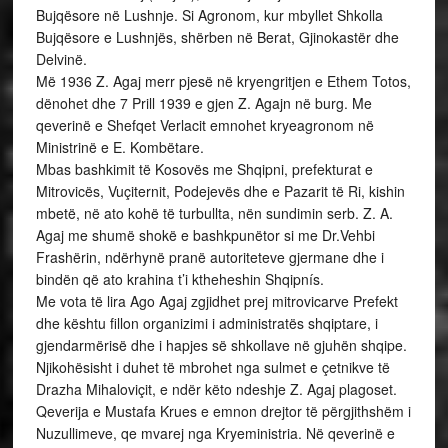
Bujqësore në Lushnje. Si Agronom, kur mbyllet Shkolla
Bujqësore e Lushnjës, shërben në Berat, Gjinokastër dhe
Delvinë.
Më 1936 Z. Agaj merr pjesë në kryengritjen e Ethem Totos,
dënohet dhe 7 Prill 1939 e gjen Z. Agajn në burg. Me
qeverinë e Shefqet Verlacit emnohet kryeagronom në
Ministrinë e E. Kombëtare.
Mbas bashkimit të Kosovës me Shqipni, prefekturat e
Mitrovicës, Vuçiternit, Podejevës dhe e Pazarit të Ri, kishin
mbetë, në ato kohë të turbullta, nën sundimin serb. Z. A.
Agaj me shumë shokë e bashkpunëtor si me Dr.Vehbi
Frashërin, ndërhynë pranë autoriteteve gjermane dhe i
bindën që ato krahina t’i ktheheshin Shqipnís.
Me vota të lira Ago Agaj zgjidhet prej mitrovicarve Prefekt
dhe kështu fillon organizimi i administratës shqiptare, i
gjendarmërisë dhe i hapjes së shkollave në gjuhën shqipe.
Njikohësisht i duhet të mbrohet nga sulmet e çetnikve të
Drazha Mihaloviçit, e ndër këto ndeshje Z. Agaj plagoset.
Qeverija e Mustafa Krues e emnon drejtor të përgjithshëm i
Nuzullimeve, qe mvarej nga Kryeministria. Në qeverinë e