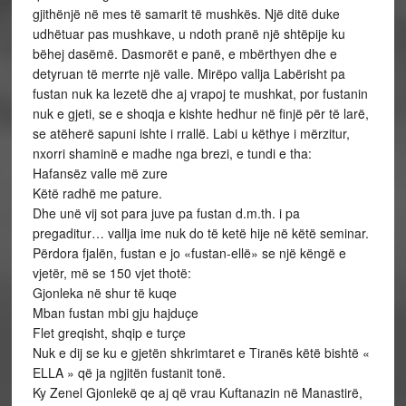
gjithënjë në mes të samarit të mushkës. Një ditë duke
udhëtuar pas mushkave, u ndoth pranë një shtëpije ku
bëhej dasëmë. Dasmorët e panë, e mbërthyen dhe e
detyruan të merrte një valle. Mirëpo vallja Labërisht pa
fustan nuk ka lezetë dhe aj vrapoj te mushkat, por fustanin
nuk e gjeti, se e shoqja e kishte hedhur në finjë për të larë,
se atëherë sapuni ishte i rrallë. Labi u këthye i mërzitur,
nxorri shaminë e madhe nga brezi, e tundi e tha:
Hafansëz valle më zure
Këtë radhë me pature.
Dhe unë vij sot para juve pa fustan d.m.th. i pa
pregaditur… vallja ime nuk do të ketë hije në këtë seminar.
Përdora fjalën, fustan e jo «fustan-ellë» se një këngë e
vjetër, më se 150 vjet thotë:
Gjonleka në shur të kuqe
Mban fustan mbi gju hajduçe
Flet greqisht, shqip e turçe
Nuk e dij se ku e gjetën shkrimtaret e Tiranës këtë bishtë «
ELLA » që ja ngjitën fustanit tonë.
Ky Zenel Gjonlekë qe aj që vrau Kuftanazin në Manastirë,