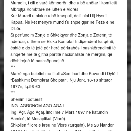
Muradin, i cili e varë këmborën dhe u bë anëtar i komitetit
Mbrojtja Kombtare në luftën e Vlorës.
Kur Muradi u plak e u bë kruspull, dolli nipi i tij Hysni
Kapua. Në kët mënyrë mund t’u shpie gjer në Pezë e në
Dibër.
Si përfundim Zonjë e Shkëlqyer dhe Zonja e Zotërinj të
nderuar, u them se Bloku Kombtar Indipendent ka qënë,
është e do të jetë për herë përkrahës i bashkërendimit të
sinqertë me të gjitha partitë nacionaliste në mërgim, që
dëshirojnë të bashkëpunojnë.
***
Marrë nga buletini me titull «Seminari dhe Kuvendi i Dytë i
“Bashkimit Demokrat Shqiptar”, Nju Jork, 16-18 shtator
1977», fq.56-60
***
Shenim i botuesit:
ING. AGRONOM AGO AGAJ
Ing. Agr. Ago Agaj, lindi me 7 Mars 1897 në katundin
Ramicë, të Mesaplikut (Vlorë).
Shkollën fillore e kreu në Vlorë (turqisht). Me 28 Nandor