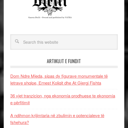
ARTIKUJT E FUNDIT
Dom Ndre Mjeda, sipas dy figurave monumentale të
letrave shqipe, Ernest Koliqit dhe At Gjergj Fishta
36 vjet tranzicion, nga ekonomia prodhuese te ekonomia
e përfitimit
A ndihmon krijimtaria në zbulimin e potencialeve të
fshehura?