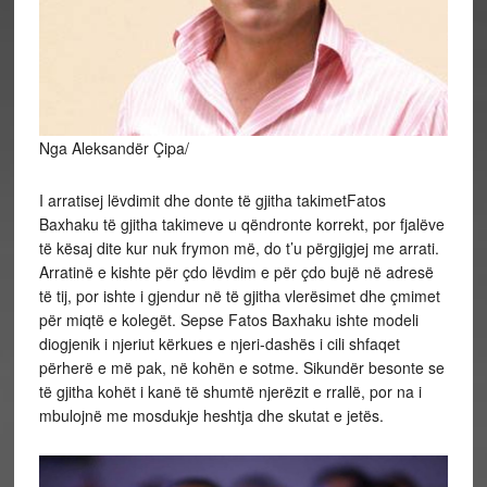
Nga Aleksandër Çipa/
I arratisej lëvdimit dhe donte të gjitha takimetFatos
Baxhaku të gjitha takimeve u qëndronte korrekt, por fjalëve
të kësaj dite kur nuk frymon më, do t’u përgjigjej me arrati.
Arratinë e kishte për çdo lëvdim e për çdo bujë në adresë
të tij, por ishte i gjendur në të gjitha vlerësimet dhe çmimet
për miqtë e kolegët. Sepse Fatos Baxhaku ishte modeli
diogjenik i njeriut kërkues e njeri-dashës i cili shfaqet
përherë e më pak, në kohën e sotme. Sikundër besonte se
të gjitha kohët i kanë të shumtë njerëzit e rrallë, por na i
mbulojnë me mosdukje heshtja dhe skutat e jetës.