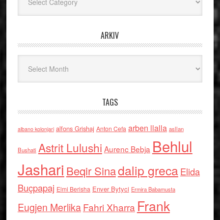
ARKIV
Arkiv
TAGS
arben llalla
alfons Grishaj
Anton Cefa
asllan
albano kolonjari
Behlul
Astrit Lulushi
Aurenc Bebja
Bushati
Jashari
dalip greca
Beqir Sina
Elida
Buçpapaj
Enver Bytyci
Elmi Berisha
Ermira Babamusta
Frank
Eugjen Merlika
Fahri Xharra