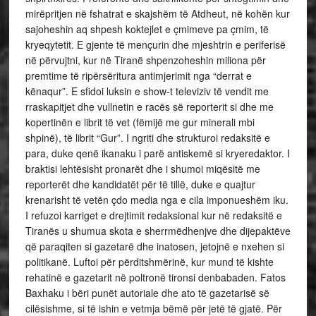
mirëpritjen në fshatrat e skajshëm të Atdheut, në kohën kur
sajoheshin aq shpesh koktejlet e çmimeve pa çmim, të
kryeqytetit. E gjente të mençurin dhe mjeshtrin e periferisë
në përvujtni, kur në Tiranë shpenzoheshin miliona për
premtime të ripërsëritura antimjerimit nga “derrat e
kënaqur”. E sfidoi luksin e show-t televiziv të vendit me
rraskapitjet dhe vullnetin e racës së reporterit si dhe me
kopertinën e librit të vet (fëmijë me gur minerali mbi
shpinë), të librit “Gur”. I ngriti dhe strukturoi redaksitë e
para, duke qenë ikanaku i parë antiskemë si kryeredaktor. I
braktisi lehtësisht pronarët dhe i shumoi miqësitë me
reporterët dhe kandidatët për të tillë, duke e quajtur
krenarisht të vetën çdo media nga e cila imponueshëm iku.
I refuzoi karriget e drejtimit redaksional kur në redaksitë e
Tiranës u shumua skota e sherrmëdhenjve dhe dijepaktëve
që paraqiten si gazetarë dhe inatosen, jetojnë e nxehen si
politikanë. Luftoi për përditshmërinë, kur mund të kishte
rehatinë e gazetarit në poltronë tironsi denbabaden. Fatos
Baxhaku i bëri punët autoriale dhe ato të gazetarisë së
cilësishme, si të ishin e vetmja bëmë për jetë të gjatë. Për