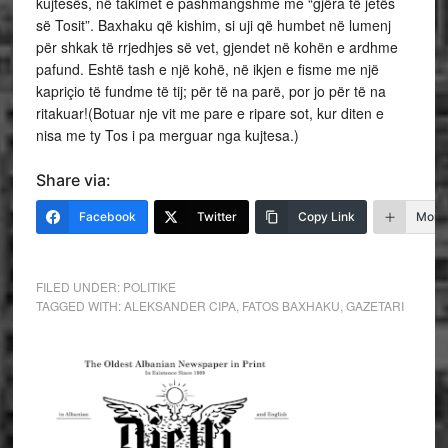
kujtesës, në takimet e pashmangshme me “gjëra të jetës
së Tosit”. Baxhaku që kishim, si uji që humbet në lumenj
për shkak të rrjedhjes së vet, gjendet në kohën e ardhme
pafund. Eshtë tash e një kohë, në ikjen e fisme me një
kapriçio të fundme të tij; për të na parë, por jo për të na
ritakuar!(Botuar nje vit me pare e ripare sot, kur diten e
nisa me ty Tos i pa merguar nga kujtesa.)
Share via:
Facebook
Twitter
Copy Link
More
FILED UNDER:
POLITIKE
TAGGED WITH:
ALEKSANDER CIPA
,
FATOS BAXHAKU
,
GAZETARI