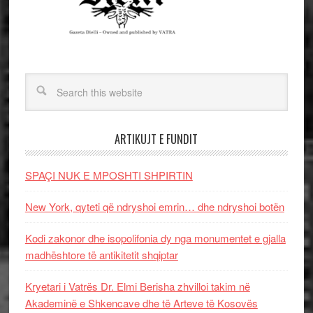
ARTIKUJT E FUNDIT
SPAÇI NUK E MPOSHTI SHPIRTIN
New York, qyteti që ndryshoi emrin… dhe ndryshoi botën
Kodi zakonor dhe isopolifonia dy nga monumentet e gjalla
madhështore të antikitetit shqiptar
Kryetari i Vatrës Dr. Elmi Berisha zhvilloi takim në
Akademinë e Shkencave dhe të Arteve të Kosovës