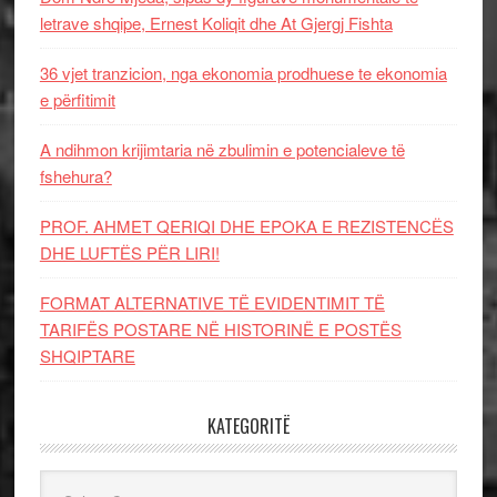
letrave shqipe, Ernest Koliqit dhe At Gjergj Fishta
36 vjet tranzicion, nga ekonomia prodhuese te ekonomia
e përfitimit
A ndihmon krijimtaria në zbulimin e potencialeve të
fshehura?
PROF. AHMET QERIQI DHE EPOKA E REZISTENCЁS
DHE LUFTЁS PЁR LIRI!
FORMAT ALTERNATIVE TË EVIDENTIMIT TË
TARIFËS POSTARE NË HISTORINË E POSTËS
SHQIPTARE
KATEGORITË
Kategoritë