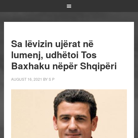
Sa lëvizin ujërat në
lumenj, udhëtoi Tos
Baxhaku nëpër Shqipëri
AUGUST 16, 2021
BY
S P