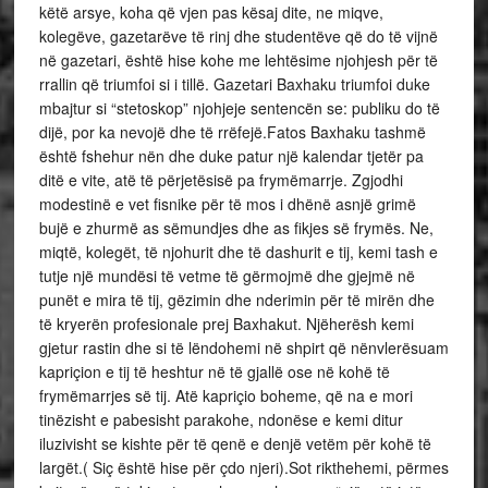
këtë arsye, koha që vjen pas kësaj dite, ne miqve,
kolegëve, gazetarëve të rinj dhe studentëve që do të vijnë
në gazetari, është hise kohe me lehtësime njohjesh për të
rrallin që triumfoi si i tillë. Gazetari Baxhaku triumfoi duke
mbajtur si “stetoskop” njohjeje sentencën se: publiku do të
dijë, por ka nevojë dhe të rrëfejë.Fatos Baxhaku tashmë
është fshehur nën dhe duke patur një kalendar tjetër pa
ditë e vite, atë të përjetësisë pa frymëmarrje. Zgjodhi
modestinë e vet fisnike për të mos i dhënë asnjë grimë
bujë e zhurmë as sëmundjes dhe as fikjes së frymës. Ne,
miqtë, kolegët, të njohurit dhe të dashurit e tij, kemi tash e
tutje një mundësi të vetme të gërmojmë dhe gjejmë në
punët e mira të tij, gëzimin dhe nderimin për të mirën dhe
të kryerën profesionale prej Baxhakut. Njëherësh kemi
gjetur rastin dhe si të lëndohemi në shpirt që nënvlerësuam
kapriçion e tij të heshtur në të gjallë ose në kohë të
frymëmarrjes së tij. Atë kapriçio boheme, që na e mori
tinëzisht e pabesisht parakohe, ndonëse e kemi ditur
iluzivisht se kishte për të qenë e denjë vetëm për kohë të
largët.( Siç është hise për çdo njeri).Sot rikthehemi, përmes