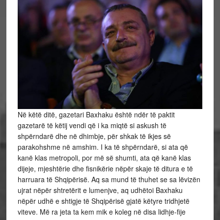
Në këtë ditë, gazetari Baxhaku është ndër të paktit
gazetarë të këtij vendi që i ka miqtë si askush të
shpërndarë dhe në dhimbje, për shkak të ikjes së
parakohshme në amshim. I ka të shpërndarë, si ata që
kanë klas metropoli, por më së shumti, ata që kanë klas
dijeje, mjeshtërie dhe fisnikërie nëpër skaje të ditura e të
harruara të Shqipërisë. Aq sa mund të thuhet se sa lëvizën
ujrat nëpër shtretërit e lumenjve, aq udhëtoi Baxhaku
nëpër udhë e shtigje të Shqipërisë gjatë këtyre tridhjetë
viteve. Më ra jeta ta kem mik e koleg në disa lidhje-fije