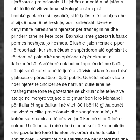
njerëzore e profesionale. U njohëm e mbetëm në jetën e
mbi tridhjetë viteve tona, si kolegë e si miq, si
bashkëqytetarë e si mysafirë, si të fjalës e të heshtjes dhe
si bij që ndamë në heshtje, por fisnikërisht, idenë e
detyrimit të mirësishëm njerëzor për trashëgiminë dhe
prindërit tanë në këtë botë. Baxhaku ishte gazetari luftarak
përmes heshtjes, jo heshtës. E kishte fjalën “brisk e piper”
në reportazh, kur shumëkush e shpërdoron atë egërsisht e
rëndom në polemikë apo opinione nëpër ekranet e
llafazanërisë. Asnjëherë nuk helmoi apo lëndoi me fjalën,
në një kohë kur shumë të tjerë e vërvisin si kamë apo thikë
gjakuese e përbaltëse nëpër publik. Udhëtoi nëpër vise e
ndër njerëz të Shqipërisë së harruar, duke lënë në
trashëgiminë tonë të gazetarisë së shkruar dhe televizive
atë që në mënyrë vetjake e të çmuar bëri Idro Montanelli
për italianët nga Ballkani në vitet ’30.I bëri të gjitha punët
me vlerë publike profesionale dhe shoqërore mirë, në
kohën kur shumica e të bërave janë keq në shoqërinë e
sotme. U dëshmua i mirë dhe i çmuar, kur në komunitetin
dhe gazetarinë tonë triumfon zhvlerësimi dhe toksikimi
shpirtnxirës. Preferonte dhe sakrifikonte për shtegtimin dhe