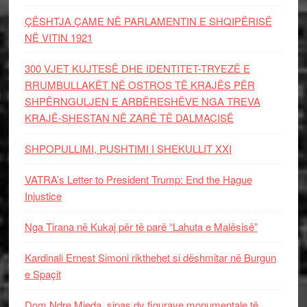
ÇËSHTJA ÇAME NË PARLAMENTIN E SHQIPËRISË
NË VITIN 1921
300 VJET KUJTESË DHE IDENTITET-TRYEZË E
RRUMBULLAKËT NË OSTROS TË KRAJËS PËR
SHPËRNGULJEN E ARBËRESHËVE NGA TREVA
KRAJË-SHESTAN NË ZARË TË DALMACISË
SHPOPULLIMI, PUSHTIMI I SHEKULLIT XXI
VATRA’s Letter to President Trump: End the Hague
Injustice
Nga Tirana në Kukaj për të parë “Lahuta e Malësisë”
Kardinali Ernest Simoni rikthehet si dëshmitar në Burgun
e Spaçit
Dom Ndre Mjeda, sipas dy figurave monumentale të