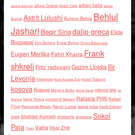
arben llalla
alfons Grishaj
Anton Cefa
asllan
albano kolonjari
Behlul
Astrit Lulushi
Aurenc Bebja
Bushati
Jashari
dalip greca
Beqir Sina
Elida
Buçpapaj
Enver Bytyci
Elmi Berisha
Ermira Babamusta
Frank
Eugjen Merlika
Fahri Xharra
shkreli
Ilir
Gezim Llojdia
Fritz radovani
Levonja
Interviste
Kolec Traboini
Keze Kozeta Zylo
kosova
Kosove
nderroi jete
Marjana Bulku
ne
Murat Gecaj
Rafaela Prifti
Rafael
Nene Tereza
Kosove
presidenti Nishani
Floqi
Raimonda Moisiu
Ramiz Lushaj
reshat kripa
Sadik Elshani
Sokol
Shefqet Kercelli
shqiperia
shqiptaret
SHBA
Paja
Vatra
Visar Zhiti
Thaci