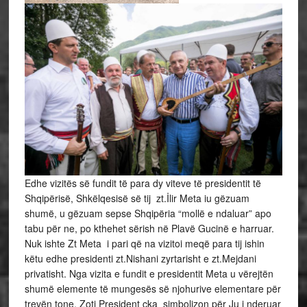
Edhe vizitës së fundit të para dy viteve të presidentit të
Shqipërisë, Shkëlqesisë së tij zt.İlir Meta iu gëzuam
shumë, u gëzuam sepse Shqipëria “mollë e ndaluar” apo
tabu për ne, po kthehet sërish në Plavë Gucinë e harruar.
Nuk ishte Zt Meta i pari që na vizitoi meqë para tij ishin
këtu edhe presidenti zt.Nishani zyrtarisht e zt.Mejdani
privatisht. Nga vizita e fundit e presidentit Meta u vërejtën
shumë elemente të mungesës së njohurive elementare për
trevën tone. Zoti President çka simbolizon për Ju i nderuar