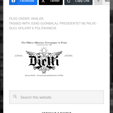
Facebook
Twitter
Copy Link
More
FILED UNDER:
ANALIZA
TAGGED WITH:
ESAD GJONBALAJ
,
PRESIDENTET NE PALVE-
GUCI
,
SFILATAT E POLITIKANEVE