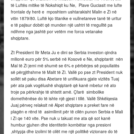
të Luftës mitike të Nokshiqit ku Ne, Plave Guciasit me lufte
frontale dy herë e mposhtem ushtarakisht Malin e Zi në
vitin 1879/80. Luftë kjo titanike e vullnetareve tanë të uritur
e të pajisur dobët që munden një ushtri të rregulltë pa
ndihme nga jashtë por vetëm me forca vetanake
shqiptare.
Zt President Ilir Meta Ju e dini se Serbia investon qindra
milionë euro për 5% serbë në Kosovë e Ne, shqiptarët nën
Mal të Zi jemi më shumë se 6% e përbërjes së popullatës
së përgjithshme të Malit të Zi. Vallë po pse zt President nuk
sollët së paku disa Abetare të unifikuara gjate vizitës Tuaj
për ata pak vogëlushë shqiptarë që kanë mbetur në ato
troje pa përkrahje të shtetit amë. Çfarë simbolike
domethënëse do të ishte një gjest i tillë. Vallë Shkëlqesia
Juaj përveç relaksit në Alpet shqiptare a preket fare në
plagën e rënd të asimilimit për të cilën punon Serbia e Mali
i Zi qe 140 vite. Pse nuk u takuat me ata që sot kanë
humbur gjuhen dhe identitetin kombëtar nga presioni
,shtypja dhe izolimi të cilët me një politikë vizionare do të