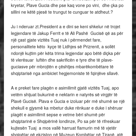
kryetar, Plave Gucia dhe pse kaq vone po vini, dhe çka po
sillini ne këtë pjesë te trungut te cunguar te atdheut.?
Ju i nderuar zt.President a e dini se keni shkelur në trojet
legjendare të Jakup Ferrit e të Ali Pashë Gucisë që as për
një çast gjate vizitës Tuaj nuk i përmendet fare,
personalitete këto kyçe të Lidhjes së Prizrenit, a sollët
ndonjë kujtim për këta trima legjendar apo bëtë diçka për
të vlerësuar luftën dhe sakrificën e tyre dhe të plave-
guciasve për mbrojtën e çështjes mbarëkombëtare të
shqiptarisë nga ambiciet hegjemoniste të fqinjëve sllavë.
A e preket fare plagën e asimilimit gjatë vizitës Tuaj, apo
vetëm shijuat bukurinë e nektarin e natyrës së virgjër të
Plavë Gucisë. Plava e Gucia e izoluar për më shumë se një
shekull e gjysmë ka mbetur duke rënkuar e duke i shëruar
plagët e asimilimit sepse e vetme bëri shumë për
shqiptarinë e Shqipërinë londinze, Po sa për të rifreskuar
kujtesën Tuaj a mos vallë harruat flamurin më të vjetër
shqipëtar që ekziston në Muzeun Kombëtar në Tiranë, atë