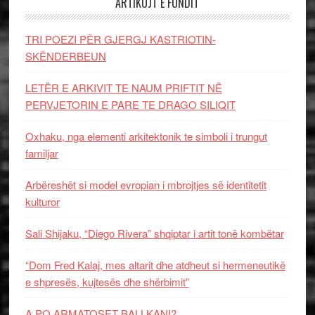
ARTIKUJT E FUNDIT
TRI POEZI PËR GJERGJ KASTRIOTIN-
SKËNDERBEUN
LETËR E ARKIVIT TE NAUM PRIFTIT NË
PERVJETORIN E PARE TE DRAGO SILIQIT
Oxhaku, nga elementi arkitektonik te simboli i trungut
familjar
Arbëreshët si model evropian i mbrojtjes së identitetit
kulturor
Sali Shijaku, “Diego Rivera” shqiptar i artit tonë kombëtar
“Dom Fred Kalaj, mes altarit dhe atdheut si hermeneutikë
e shpresës, kujtesës dhe shërbimit”
A PO ARMATOSET BALLKANI?