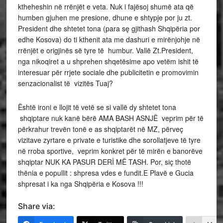
ktheheshin në rrënjët e veta. Nuk i fajësoj shumë ata që
humben gjuhen me presione, dhune e shtypje por ju zt.
President dhe shtetet tona (para sę gjithash Shqipëria por
edhe Kosova) do ti kthenit ata me dashuri e mirënjohje në
rrënjët e origjinës së tyre të humbur. Vallë Zt.President,
nga nikoqiret a u shprehen shqetësime apo vetëm ishit të
interesuar për rrjete sociale dhe publicitetin e promovimin
senzacionalist të vizitës Tuaj?
Është ironi e llojit të vetë se si vallë dy shtetet tona
shqiptare nuk kanë bërë AMA BASH ASNJË veprim për të
përkrahur trevën tonë e as shqiptarët në MZ, përveç
vizitave zyrtare e private e turistike dhe sorollatjeve të tyre
në rroba sportive, veprim konkret për të mirën e banorëve
shqiptar NUK KA PASUR DERİ MË TASH. Por, siç thotë
thënia e popullit : shpresa vdes e fundit.E Plavë e Gucia
shpresat i ka nga Shqipëria e Kosova !!!
Share via: