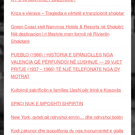
Kriza e vlerave – Tragjedia e vërtetë e tranzicionit shqiptar
Green Coast sjell Nammos Hotels & Resorts në Shqipëri:
Një destinacion i ri lifestyle merr formë në Rivierën
Shqiptare
PUEBLO (1966) / HISTORIA E SPANJOLLES NGA
VALENCIA QË PËRFUNDOI NË LUSHNJE — 29 VJET
PRITJE (1937 – 1966) TË NJË TELEFONATE NGA DY
MOTRAT
Kujtojmë sakrificën e familjes Lleshi për lirinë e Kosovës
SPAÇI NUK E MPOSHTI SHPIRTIN
New York, qyteti që ndryshoi emrin… dhe ndryshoi botën
Kodi zakonor dhe isopolifonia dy nga monumentet e gjalla