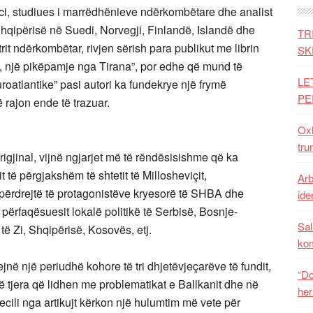
i, studiues i marrëdhënieve ndërkombëtare dhe analist
hqipërisë në Suedi, Norvegji, Finlandë, Islandë dhe
TR
rit ndërkombëtar, rivjen sërish para publikut me librin
SK
, një pikëpamje nga Tirana”, por edhe që mund të
LE
roatlantike” pasi autori ka fundekrye një frymë
PE
 rajon ende të trazuar.
Oxh
tru
rigjinal, vijnë ngjarjet më të rëndësisishme që ka
 të përgjakshëm të shtetit të Millosheviçit,
Arb
tpërdrejtë të protagonistëve kryesorë të SHBA dhe
iden
 përfaqësuesit lokalë politikë të Serbisë, Bosnje-
Sal
ë Zi, Shqipërisë, Kosovës, etj.
ko
jnë një periudhë kohore të tri dhjetëvjeçarëve të fundit,
“Do
 tjera që lidhen me problematikat e Ballkanit dhe në
her
cili nga artikujt kërkon një hulumtim më vete për