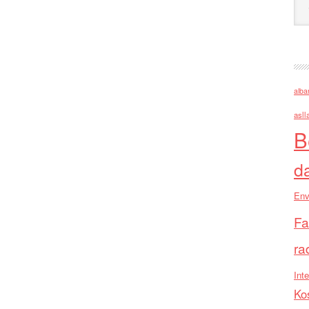
alba
asll
B
d
Env
Fa
ra
Inte
Ko