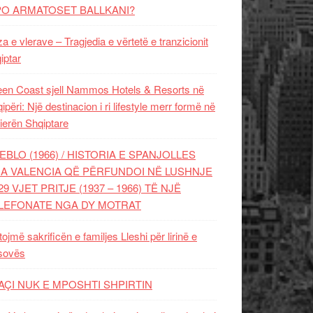
PO ARMATOSET BALLKANI?
za e vlerave – Tragjedia e vërtetë e tranzicionit
iptar
en Coast sjell Nammos Hotels & Resorts në
ipëri: Një destinacion i ri lifestyle merr formë në
ierën Shqiptare
EBLO (1966) / HISTORIA E SPANJOLLES
A VALENCIA QË PËRFUNDOI NË LUSHNJE
29 VJET PRITJE (1937 – 1966) TË NJË
LEFONATE NGA DY MOTRAT
tojmë sakrificën e familjes Lleshi për lirinë e
sovës
AÇI NUK E MPOSHTI SHPIRTIN