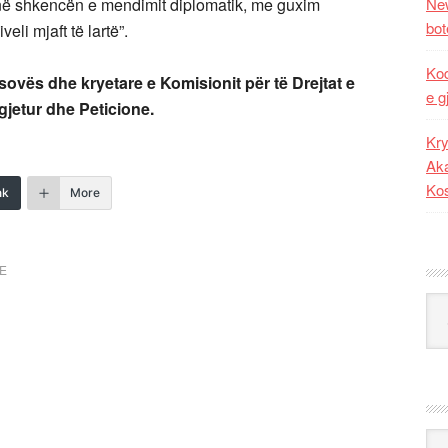
 në shkencën e mendimit diplomatik, me guxim
New
bot
li mjaft të lartë”.
Kod
ovës dhe kryetare e Komisionit për të Drejtat e
e g
gjetur dhe Peticione.
Kry
Aka
Ko
nk
More
E
Kat
Ark