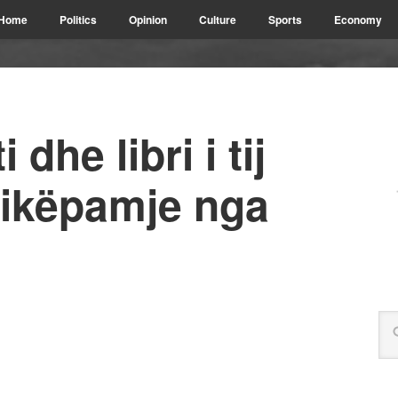
Home
Politics
Opinion
Culture
Sports
Economy
dhe libri i tij
pikëpamje nga