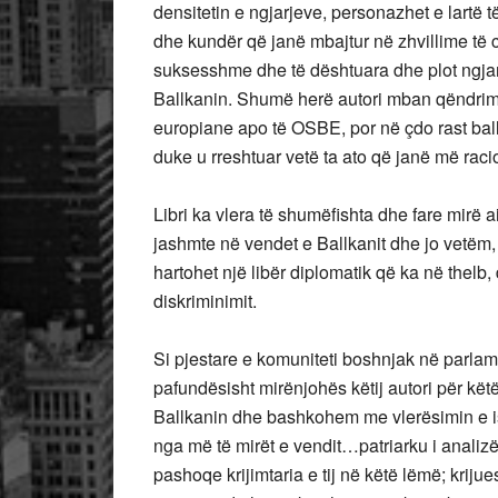
densitetin e ngjarjeve, personazhet e lartë të
dhe kundër që janë mbajtur në zhvillime të
suksesshme dhe të dështuara dhe plot ngjarj
Ballkanin. Shumë herë autori mban qëndrim k
europiane apo të OSBE, por në çdo rast ba
duke u rreshtuar vetë ta ato që janë më rac
Libri ka vlera të shumëfishta dhe fare mirë a
jashmte në vendet e Ballkanit dhe jo vetëm
hartohet një libër diplomatik që ka në thelb
diskriminimit.
Si pjestare e komuniteti boshnjak në parlame
pafundësisht mirënjohës këtij autori për kë
Ballkanin dhe bashkohem me vlerësimin e is
nga më të mirët e vendit…patriarku i analiz
pashoqe krijimtaria e tij në këtë lëmë; krijue