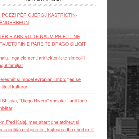
I POEZI PËR GJERGJ KASTRIOTIN-
ËNDERBEUN
TËR E ARKIVIT TE NAUM PRIFTIT NË
RVJETORIN E PARE TE DRAGO SILIQIT
aku, nga elementi arkitektonik te simboli i
ngut familjar
ëreshët si model evropian i mbrojtjes së
titetit kulturor
i Shijaku, “Diego Rivera” shqiptar i artit tonë
mbëtar
m Fred Kalaj, mes altarit dhe atdheut si
meneutikë e shpresës, kujtesës dhe shërbimit”