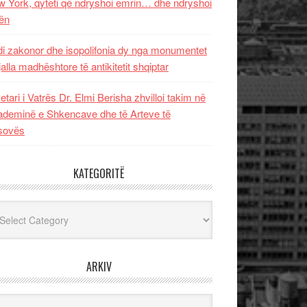
 York, qyteti që ndryshoi emrin… dhe ndryshoi
ën
i zakonor dhe isopolifonia dy nga monumentet
jalla madhështore të antikitetit shqiptar
etari i Vatrës Dr. Elmi Berisha zhvilloi takim në
deminë e Shkencave dhe të Arteve të
sovës
KATEGORITË
egoritë
ARKIV
iv