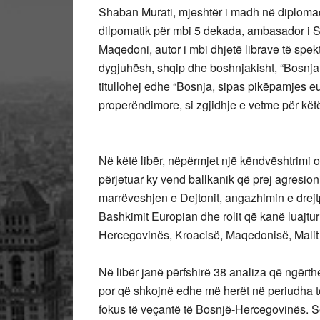
Shaban Murati, mjeshtër i madh në diplomac
dilpomatik për mbi 5 dekada, ambasador i S
Maqedoni, autor i mbi dhjetë librave të spekt
dygjuhësh, shqip dhe boshnjakisht, “Bosnja
titullohej edhe “Bosnja, sipas pikëpamjes eu
properëndimore, si zgjidhje e vetme për këtë
Në këtë libër, nëpërmjet një këndvështrimi o
përjetuar ky vend ballkanik që prej agresionit
marrëveshjen e Dejtonit, angazhimin e drej
Bashkimit Europian dhe rolit që kanë luajtur
Hercegovinës, Kroacisë, Maqedonisë, Malit t
Në libër janë përfshirë 38 analiza që ngërthe
por që shkojnë edhe më herët në periudha të
fokus të veçantë të Bosnjë-Hercegovinës. Se