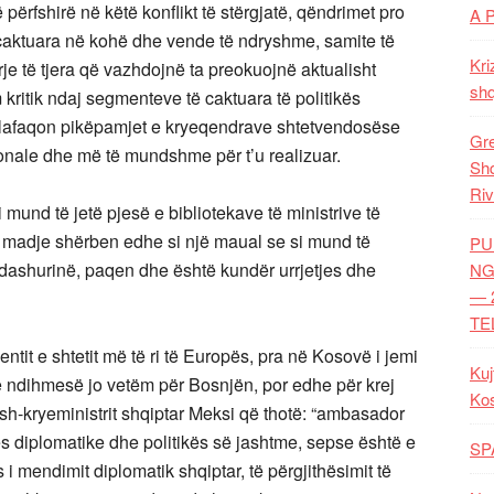
 përfshirë në këtë konflikt të stërgjatë, qëndrimet pro
A 
 caktuara në kohë dhe vende të ndryshme, samite të
Kri
e të tjera që vazhdojnë ta preokuojnë aktualisht
shq
ritik ndaj segmenteve të caktuara të politikës
llafaqon pikëpamjet e kryeqendrave shtetvendosëse
Gre
ionale dhe më të mundshme për t’u realizuar.
Shq
Riv
i mund të jetë pjesë e bibliotekave të ministrive të
, madje shërben edhe si një maual se si mund të
PU
, dashurinë, paqen dhe është kundër urrjetjes dhe
NG
— 
TE
ntit e shtetit më të ri të Europës, pra në Kosovë i jemi
Kuj
të ndihmesë jo vetëm për Bosnjën, por edhe për krej
Ko
h-kryeministrit shqiptar Meksi që thotë: “ambasador
ës diplomatike dhe politikës së jashtme, sepse është e
SP
s i mendimit diplomatik shqiptar, të përgjithësimit të