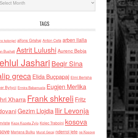
TAGS
arben llalla
alfons Grishaj
Anton Cefa
no kolonjari
Astrit Lulushi
Aurenc Bebja
an Bushati
ehlul Jashari
Beqir Sina
alip greca
Elida Buçpapaj
Elmi Berisha
Eugjen Merlika
er Bytyci
Ermira Babamusta
Frank shkreli
hri Xharra
Fritz
Ilir Levonja
Gezim Llojdia
dovani
kosova
rviste
Kolec Traboini
Keze Kozeta Zylo
sove
nderroi jete
Marjana Bulku
ne Kosove
Murat Gecaj