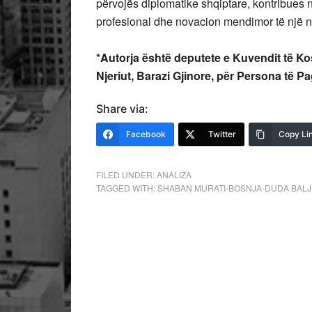
përvojës diplomatike shqiptare, kontribues
profesional dhe novacion mendimor të një nive
*Autorja është deputete e Kuvendit të Kos
Njeriut, Barazi Gjinore, për Persona të Pa
Share via:
Facebook
Twitter
Copy Li
FILED UNDER:
ANALIZA
TAGGED WITH:
SHABAN MURATI-BOSNJA-DUDA BALJ