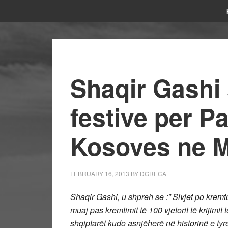
Shaqir Gashi 
festive per P
Kosoves ne 
FEBRUARY 16, 2013
BY
DGRECA
Shaqir Gashi, u shpreh se :” Sivjet po krem
muaj pas kremtimit të 100 vjetorit të krijimit
shqiptarët kudo asnjëherë në historinë e ty