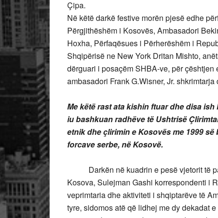
Çipa.
Në këtë darkë festive morën pjesë edhe përfa
Përgjithëshëm i Kosovës, Ambasadori Bekim 
Hoxha, Përfaqësues i Përherëshëm i Republ
Shqipërisë ne New York Dritan Mishto, anëtar
dërguari i posaçëm SHBA-ve, për çështjen 
ambasadori Frank G.Wisner, Jr. shkrimtarja
Me këtë rast ata kishin ftuar dhe disa ish l
iu bashkuan radhëve të Ushtrisë Çlirimta
etnik dhe çlirimin e Kosovës me 1999 s
forcave serbe, në Kosovë.
Darkën në kuadrin e pesë vjetorit të p
Kosova, Sulejman Gashi korrespondenti i R
veprimtaria dhe aktiviteti i shqiptarëve të A
tyre, sidomos atë që lidhej me dy dekadat e