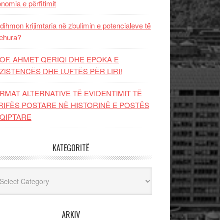
nomia e përfitimit
dihmon krijimtaria në zbulimin e potencialeve të
ehura?
OF. AHMET QERIQI DHE EPOKA E
ZISTENCЁS DHE LUFTЁS PЁR LIRI!
RMAT ALTERNATIVE TË EVIDENTIMIT TË
RIFËS POSTARE NË HISTORINË E POSTËS
QIPTARE
KATEGORITË
egoritë
ARKIV