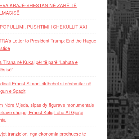
EVA KRAJË-SHESTAN NË ZARË TË
LMACISË
POPULLIMI, PUSHTIMI I SHEKULLIT XXI
RA’s Letter to President Trump: End the Hague
ustice
 Tirana në Kukaj për të parë “Lahuta e
ësisë”
dinali Ernest Simoni rikthehet si dëshmitar në
gun e Spaçit
 Ndre Mjeda, sipas dy figurave monumentale
letrave shqipe, Ernest Koliqit dhe At Gjergj
hta
vjet tranzicion, nga ekonomia prodhuese te