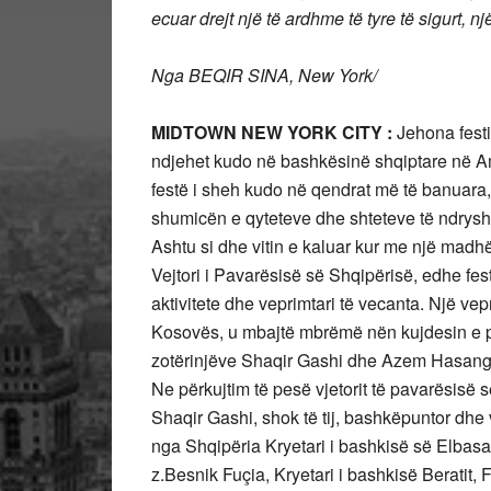
ecuar drejt një të ardhme të tyre të sigurt, 
Nga BEQIR SINA, New York/
MIDTOWN NEW YORK CITY :
Jehona festiv
ndjehet kudo në bashkësinë shqiptare në Ame
festë i sheh kudo në qendrat më të banuara
shumicën e qyteteve dhe shteteve të ndrys
Ashtu si dhe vitin e kaluar kur me një madh
Vejtori i Pavarësisë së Shqipërisë, edhe fe
aktivitete dhe veprimtari të vecanta. Një vep
Kosovës, u mbajtë mbrëmë nën kujdesin e pr
zotërinjëve Shaqir Gashi dhe Azem Hasang
Ne përkujtim të pesë vjetorit të pavarësisë s
Shaqir Gashi, shok të tij, bashkëpuntor dhe v
nga Shqipëria Kryetari i bashkisë së Elbasa
z.Besnik Fuçia, Kryetari i bashkisë Beratit, 