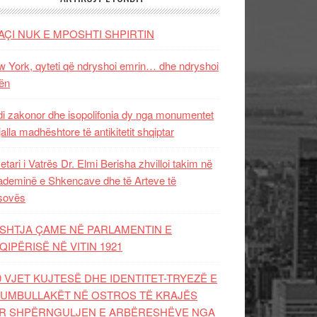
AÇI NUK E MPOSHTI SHPIRTIN
 York, qyteti që ndryshoi emrin… dhe ndryshoi
ën
i zakonor dhe isopolifonia dy nga monumentet
jalla madhështore të antikitetit shqiptar
etari i Vatrës Dr. Elmi Berisha zhvilloi takim në
deminë e Shkencave dhe të Arteve të
sovës
SHTJA ÇAME NË PARLAMENTIN E
QIPËRISË NË VITIN 1921
0 VJET KUJTESË DHE IDENTITET-TRYEZË E
UMBULLAKËT NË OSTROS TË KRAJËS
R SHPËRNGULJEN E ARBËRESHËVE NGA