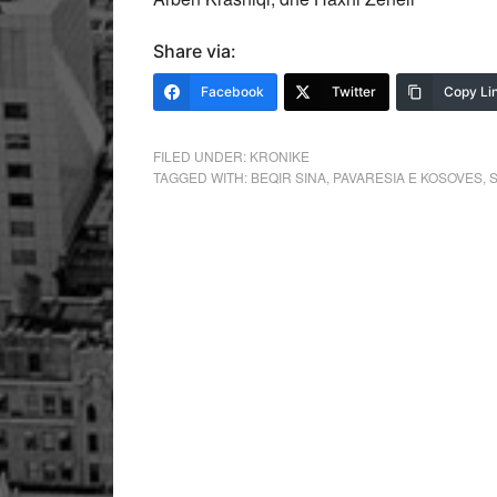
Share via:
Facebook
Twitter
Copy Li
FILED UNDER:
KRONIKE
TAGGED WITH:
BEQIR SINA
,
PAVARESIA E KOSOVES
,