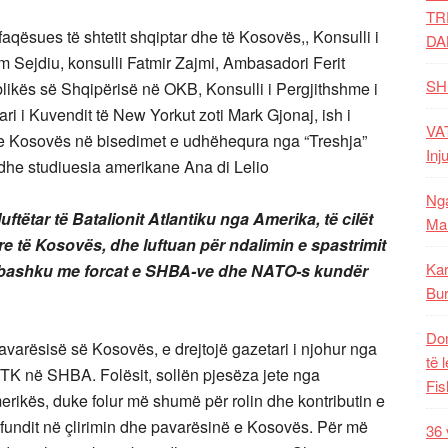
TR
qësues të shtetit shqiptar dhe të Kosovës,, Konsulli i
DA
Sejdiu, konsulli Fatmir Zajmi, Ambasadori Ferit
SH
ikës së Shqipërisë në OKB, Konsulli i Pergjithshme i
i i Kuvendit të New Yorkut zoti Mark Gjonaj, ish i
VAT
e Kosovës në bisedimet e udhëhequra nga “Treshja”
Inj
 dhe studiuesia amerikane Ana di Lelio
Nga
uftëtar të Batalionit Atlantiku nga Amerika, të cilët
Mal
re të Kosovës, dhe luftuan për ndalimin e spastrimit
Kar
ë bashku me forcat e SHBA-ve dhe NATO-s kundër
Bur
Dom
avarësisë së Kosovës, e drejtojë gazetari i njohur nga
të 
TK në SHBA. Folësit, sollën pjesëza jete nga
Fis
merikës, duke folur më shumë për rolin dhe kontributin e
 fundit në çlirimin dhe pavarësinë e Kosovës. Për më
36 