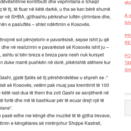
dëvështrime kontributii dhe veprimtaria e Shaqir
eko
iq të tij, të ftuar në këtë darkë, u tha se kan bërë shumë
A n
 në SHBA, gjithashtu përkrahur luftën çlirimtare dhe,
fsh
ën e pasluftës – shtet ndërtimin e Kosovës.
PR
ënojmë sot përvjetorin e pavarësisë, sepse ishit ju që
RE
ë dhe në realizimin e pavarësisë së Kosovës ishit ju –
ës, ashtu si bën breza e breza para nesh nuk kursyet
FO
un duke marrë pushkën në dorë, pikërishtë atëhere kur
TA
SH
Gashi, gjatë fjalës së tij përshëndetëse u shpreh se :”
sisë së Kosovës, vetëm pak muaj pas kremtimit të 100
, me këtë rast dua të them tha zoti Gashi se asnjëherë në
ë fortë dhe më të bashkuar për të ecuar drejt një të
Kat
piane”.
ë pasë edhe me këngë dhe muzikë të të gjitha trevave,
timin e këngëtares së mirënjohur Shqipe Kastrati,