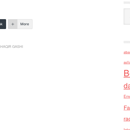
Ark
nk
More
SHAQIR GASHI
alba
asll
B
d
Env
Fa
ra
Inte