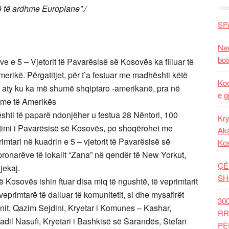
një të ardhme Europiane”./
SP
New
bot
e e 5 – Vjetorit të Pavarësisë së Kosovës ka filluar të
rikë. Përgatitjet, për t’a festuar me madhështi këtë
Kod
, aty ku ka më shumë shqiptaro -amerikanë, pra në
e g
hme të Amerikës
ështi të paparë ndonjëher u festua 28 Nëntori, 100
Kry
stimi i Pavarësisë së Kosovës, po shoqërohet me
Aka
rimtari në kuadrin e 5 – vjetorit të Pavarësisë së
Ko
onarëve të lokalit “Zana” në qendër të New Yorkut,
ÇË
jekaj.
SH
ë Kosovës ishin ftuar disa miq të ngushtë, të veprimtarit
eprimtarë të dalluar të komunitetit, si dhe mysafirët
30
nit, Qazim Sejdini, Kryetar i Komunes – Kashar,
RR
Fadil Nasufi, Kryetari i Bashkisë së Sarandës, Stefan
PË