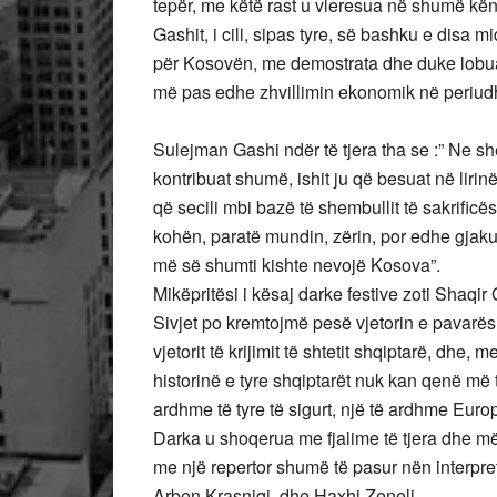
tepër, me këtë rast u vleresua në shumë kën
Gashit, i cili, sipas tyre, së bashku e disa m
për Kosovën, me demostrata dhe duke lobuar
më pas edhe zhvillimin ekonomik në periudh
Sulejman Gashi ndër të tjera tha se :” Ne sh
kontribuat shumë, ishit ju që besuat në lirin
që secili mbi bazë të shembullit të sakrific
kohën, paratë mundin, zërin, por edhe gjak
më së shumti kishte nevojë Kosova”.
Mikëpritësi i kësaj darke festive zoti Shaqir 
Sivjet po kremtojmë pesë vjetorin e pavarë
vjetorit të krijimit të shtetit shqiptarë, dhe
historinë e tyre shqiptarët nuk kan qenë më t
ardhme të tyre të sigurt, një të ardhme Euro
Darka u shoqerua me fjalime të tjera dhe m
me një repertor shumë të pasur nën interpre
Arben Krasniqi, dhe Haxhi Zeneli