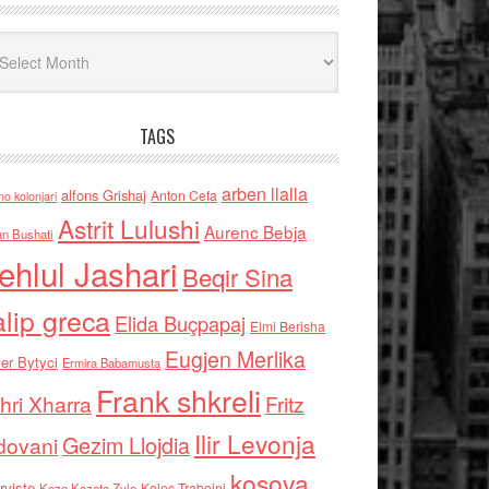
iv
TAGS
arben llalla
alfons Grishaj
Anton Cefa
no kolonjari
Astrit Lulushi
Aurenc Bebja
an Bushati
ehlul Jashari
Beqir Sina
alip greca
Elida Buçpapaj
Elmi Berisha
Eugjen Merlika
er Bytyci
Ermira Babamusta
Frank shkreli
hri Xharra
Fritz
Ilir Levonja
Gezim Llojdia
dovani
kosova
rviste
Kolec Traboini
Keze Kozeta Zylo