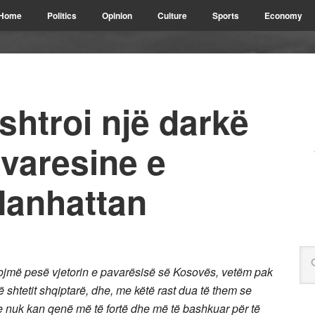
Home
Politics
Opinion
Culture
Sports
Economy
shtroi një darkë
avaresine e
Manhattan
tojmë pesë vjetorin e pavarësisë së Kosovës, vetëm pak
 të shtetit shqiptarë, dhe, me këtë rast dua të them se
re nuk kan qenë më të fortë dhe më të bashkuar për të