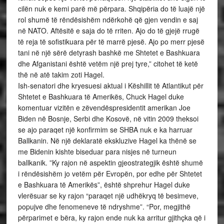
cilën nuk e kemi parë më përpara. Shqipëria do të luajë një
rol shumë të rëndësishëm ndërkohë që gjen vendin e saj
në NATO. Aftësitë e saja do të rriten. Ajo do të gjejë rrugë
të reja të sofistikuara për të marrë pjesë. Ajo po merr pjesë
tani në një sërë detyrash bashkë me Shtetet e Bashkuara
dhe Afganistani është vetëm një prej tyre,” citohet të ketë
thë në atë takim zoti Hagel.
Ish-senatori dhe kryesuesi aktual i Këshillit të Atlantikut për
Shtetet e Bashkuara të Amerikës, Chuck Hagel duke
komentuar vizitën e zëvendëspresidentit amerikan Joe
Biden në Bosnje, Serbi dhe Kosovë, në vitin 2009 theksoi
se ajo paraqet një konfirmim se SHBA nuk e ka harruar
Ballkanin. Në një deklaratë ekskluzive Hagel ka thënë se
me Bidenin kishte biseduar para nisjes në turneun
ballkanik. ”Ky rajon në aspektin gjeostrategjik është shumë
i rëndësishëm jo vetëm për Evropën, por edhe për Shtetet
e Bashkuara të Amerikës”, është shprehur Hagel duke
vlerësuar se ky rajon “paraqet një udhëkryq të besimeve,
popujve dhe fenomeneve të ndryshme”. “Por, megjithë
përparimet e bëra, ky rajon ende nuk ka arritur gjithçka që i