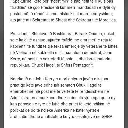
. Spekulime, këto për “ndërtimin” e kabinetit të ri ku sipas
“traditës” së çdo Presidenti kur merr mandadatin e dytë dy
postet më të rëndësishme, historikisht marrin ndryshime;
ato janë ai i Sekretarit të Shtetit dhe Sekretarit të Mbrojtjes.
Presidenti i Shteteve të Bashkuara, Barack Obama, duket i
se e kaloi të ashtuquajturën “sifidë me emrimet” e reja të
kabinetiti të fundit të tijë teksa emërojë dy veteranë të luftës
në Vietnam në kabinetin e tij – senatorin demokrat, John
Kerry, në postin e sekretarit të shtetit, dhe ish-senatorin
republikan, Chuck Hagel, si Shfei i Pentagonit.
Nderkohë qe John Kerry e mori detyren javën e kaluar
pritet që këtë jave edhe ish senatori Chuk Hagel te
emërohet në një post me te vërtetë te rendesishem ne
Administraten amerikane dhe kjo doshta vjen nga qe te dy
kan përvojen e tyre në luftë dhe pritet të ketë ndikim në
politikat që do të ndjekë Amerika në katër vjetët e
ardhshëm,thone analistete e ketyre ceshtejeve ne SHBA.