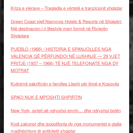
Kriza e vlerave – Tragjedia e vërtetë e tranzicionit shqiptar
Green Coast sjell Nammos Hotels & Resorts në Shqipëri:
Një destinacion i ri lifestyle merr formë në Rivierën
Shqiptare
PUEBLO (1966) / HISTORIA E SPANJOLLES NGA
VALENCIA QË PËRFUNDOI NË LUSHNJE — 29 VJET
PRITJE (1937 – 1966) TË NJË TELEFONATE NGA DY
MOTRAT
Kujtojmë sakrificën e familjes Lleshi për lirinë e Kosovës
SPAÇI NUK E MPOSHTI SHPIRTIN
New York, qyteti që ndryshoi emrin… dhe ndryshoi botën
Kodi zakonor dhe isopolifonia dy nga monumentet e gjalla
madhështore të antikitetit shqiptar