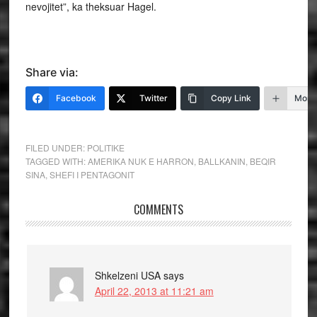
nevojitet”, ka theksuar Hagel.
Share via:
Facebook
Twitter
Copy Link
More
FILED UNDER:
POLITIKE
TAGGED WITH:
AMERIKA NUK E HARRON
,
BALLKANIN
,
BEQIR
SINA
,
SHEFI I PENTAGONIT
COMMENTS
Shkelzeni USA
says
April 22, 2013 at 11:21 am