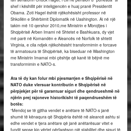
shef i këshillit për inteligjencën e huaj pranë Presidentit
Obama. Zoti Hagel është njëkohësisht professor në
Shkollën e Shërbimit Diplomatik në Uashington. Ai në një
takim më 10 qershor 2010,me Ministrin e Mbrojtjes i
Shqipërisë Arben Imami në Shtetet e Bashkuara, dy vjet
më parë në Komandën e Aleancës në Norfolk të shtetit
Virginia, e cila ndjek njëkohësisht transformimin e forcave
të armatosura të Shqipërisë, ka biseduar në Washington
me Ministrin Imamai mbi çështje që kanë të bëjnë me
transformimin e NATO-s.
Ata të dy kan folur mbi pjesmarrjen e Shqipërisë në
NATO duke vlersuar kontributin e Shqipërisë në
përpjekjet për të garantuar siguri dhe qendrueshmë në
njërin prej rajoneve historikisht të paqendrueshëm të
botës:
“Mendoj se të gjitha vendet e anëtare të NATO-s janë
shumë të kënaqura që Shqipëria është në aleancë ashtu si
edhe vendet e tjera anëtare që janë anëtarësuar vitet e
fundit sepse kjo vërtet përfaqëson një stabilitet dhe siguri të