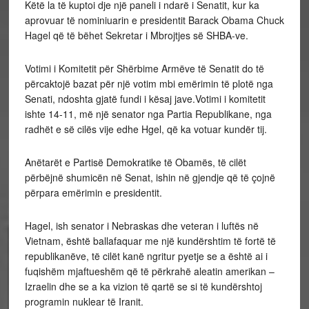
Këtë la të kuptoi dje një paneli i ndarë i Senatit, kur ka
aprovuar të nominiuarin e presidentit Barack Obama Chuck
Hagel që të bëhet Sekretar i Mbrojtjes së SHBA-ve.
Votimi i Komitetit për Shërbime Armëve të Senatit do të
përcaktojë bazat për një votim mbi emërimin të plotë nga
Senati, ndoshta gjatë fundi i kësaj jave.Votimi i komitetit
ishte 14-11, më një senator nga Partia Republikane, nga
radhët e së cilës vije edhe Hgel, që ka votuar kundër tij.
Anëtarët e Partisë Demokratike të Obamës, të cilët
përbëjnë shumicën në Senat, ishin në gjendje që të çojnë
përpara emërimin e presidentit.
Hagel, ish senator i Nebraskas dhe veteran i luftës në
Vietnam, është ballafaquar me një kundërshtim të fortë të
republikanëve, të cilët kanë ngritur pyetje se a është ai i
fuqishëm mjaftueshëm që të përkrahë aleatin amerikan –
Izraelin dhe se a ka vizion të qartë se si të kundërshtoj
programin nuklear të Iranit.