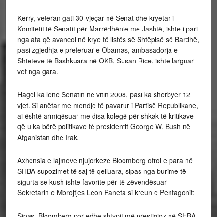
Kerry, veteran gati 30-vjeçar në Senat dhe kryetar i
Komitetit të Senatit për Marrëdhënie me Jashtë, ishte i pari
nga ata që avancoi në krye të listës së Shtëpisë së Bardhë,
pasi zgjedhja e preferuar e Obamas, ambasadorja e
Shteteve të Bashkuara në OKB, Susan Rice, ishte larguar
vet nga gara.
Hagel ka lënë Senatin në vitin 2008, pasi ka shërbyer 12
vjet. Si anëtar me mendje të pavarur i Partisë Republikane,
ai është armiqësuar me disa kolegë për shkak të kritikave
që u ka bërë politikave të presidentit George W. Bush në
Afganistan dhe Irak.
Axhensia e lajmeve njujorkeze Bloomberg ofroi e para në
SHBA supozimet të saj të qelluara, sipas nga burime të
sigurta se kush ishte favorite për të zëvendësuar
Sekretarin e Mbrojtjes Leon Paneta si kreun e Pentagonit:
Sipas, Bloomberg por edhe shtypit më prestigjoz në SHBA,