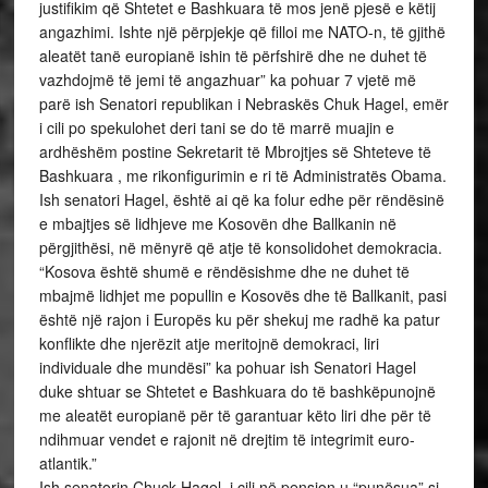
justifikim që Shtetet e Bashkuara të mos jenë pjesë e këtij
angazhimi. Ishte një përpjekje që filloi me NATO-n, të gjithë
aleatët tanë europianë ishin të përfshirë dhe ne duhet të
vazhdojmë të jemi të angazhuar” ka pohuar 7 vjetë më
parë ish Senatori republikan i Nebraskës Chuk Hagel, emër
i cili po spekulohet deri tani se do të marrë muajin e
ardhëshëm postine Sekretarit të Mbrojtjes së Shteteve të
Bashkuara , me rikonfigurimin e ri të Administratës Obama.
Ish senatori Hagel, është ai që ka folur edhe për rëndësinë
e mbajtjes së lidhjeve me Kosovën dhe Ballkanin në
përgjithësi, në mënyrë që atje të konsolidohet demokracia.
“Kosova është shumë e rëndësishme dhe ne duhet të
mbajmë lidhjet me popullin e Kosovës dhe të Ballkanit, pasi
është një rajon i Europës ku për shekuj me radhë ka patur
konflikte dhe njerëzit atje meritojnë demokraci, liri
individuale dhe mundësi” ka pohuar ish Senatori Hagel
duke shtuar se Shtetet e Bashkuara do të bashkëpunojnë
me aleatët europianë për të garantuar këto liri dhe për të
ndihmuar vendet e rajonit në drejtim të integrimit euro-
atlantik.”
Ish senatorin Chuck Hagel, i cili në pension u “punësua” si