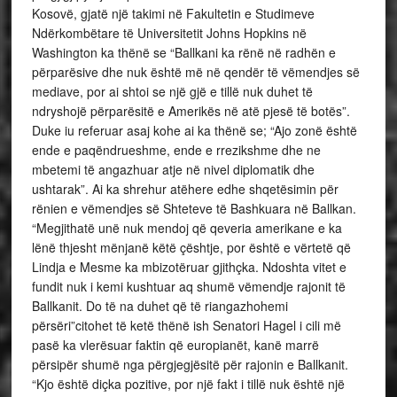
Kosovë, gjatë një takimi në Fakultetin e Studimeve
Ndërkombëtare të Universitetit Johns Hopkins në
Washington ka thënë se “Ballkani ka rënë në radhën e
përparësive dhe nuk është më në qendër të vëmendjes së
mediave, por ai shtoi se një gjë e tillë nuk duhet të
ndryshojë përparësitë e Amerikës në atë pjesë të botës”.
Duke iu referuar asaj kohe ai ka thënë se; “Ajo zonë është
ende e paqëndrueshme, ende e rrezikshme dhe ne
mbetemi të angazhuar atje në nivel diplomatik dhe
ushtarak”. Ai ka shrehur atëhere edhe shqetësimin për
rënien e vëmendjes së Shteteve të Bashkuara në Ballkan.
“Megjithatë unë nuk mendoj që qeveria amerikane e ka
lënë thjesht mënjanë këtë çështje, por është e vërtetë që
Lindja e Mesme ka mbizotëruar gjithçka. Ndoshta vitet e
fundit nuk i kemi kushtuar aq shumë vëmendje rajonit të
Ballkanit. Do të na duhet që të riangazhohemi
përsëri”citohet të ketë thënë ish Senatori Hagel i cili më
pasë ka vlerësuar faktin që europianët, kanë marrë
përsipër shumë nga përgjegjësitë për rajonin e Ballkanit.
“Kjo është diçka pozitive, por një fakt i tillë nuk është një