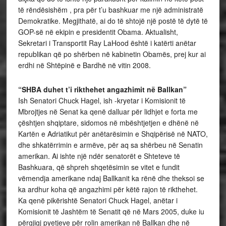
të rëndësishëm , pra për t’u bashkuar me një administratë
Demokratike. Megjithatë, ai do të shtojë një postë të dytë të
GOP-së në ekipin e presidentit Obama. Aktualisht,
Sekretari i Transportit Ray LaHood është i katërti anëtar
republikan që po shërben në kabinetin Obamës, prej kur ai
erdhi në Shtëpinë e Bardhë në vitin 2008.
“SHBA duhet t’i rikthehet angazhimit në Ballkan”
Ish Senatori Chuck Hagel, ish -kryetar i Komisionit të
Mbrojtjes në Senat ka qenë dalluar për lidhjet e forta me
çështjen shqiptare, sidomos në mbështjetjen e dhënë në
Kartën e Adriatikut për anëtarësimin e Shqipërisë në NATO,
dhe shkatërrimin e armëve, për aq sa shërbeu në Senatin
amerikan. Ai ishte një ndër senatorët e Shteteve të
Bashkuara, që shpreh shqetësimin se vitet e fundit
vëmendja amerikane ndaj Ballkanit ka rënë dhe theksoi se
ka ardhur koha që angazhimi për këtë rajon të rikthehet.
Ka qenë pikërishtë Senatori Chuck Hagel, anëtar i
Komisionit të Jashtëm të Senatit që në Mars 2005, duke iu
përgjigj pyetjeve për rolin amerikan në Ballkan dhe në