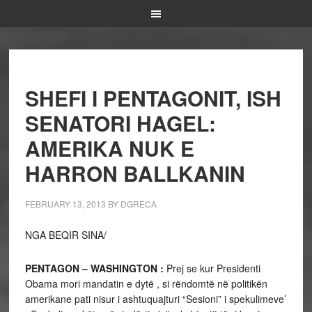
SHEFI I PENTAGONIT, ISH
SENATORI HAGEL:
AMERIKA NUK E
HARRON BALLKANIN
FEBRUARY 13, 2013
BY
DGRECA
NGA BEQIR SINA/
PENTAGON – WASHINGTON :
Prej se kur Presidenti
Obama mori mandatin e dytë , si rëndomtë në politikën
amerikane pati nisur i ashtuquajturi “Sesioni” i spekulimeve’