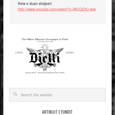
Keta e duan shqiperi
http://www.youtube.com/watch?v=WCQjZtU-iww
ARTIKUJT E FUNDIT