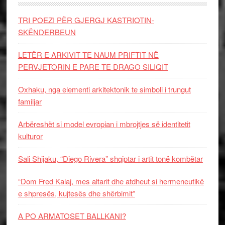
TRI POEZI PËR GJERGJ KASTRIOTIN-
SKËNDERBEUN
LETËR E ARKIVIT TE NAUM PRIFTIT NË
PERVJETORIN E PARE TE DRAGO SILIQIT
Oxhaku, nga elementi arkitektonik te simboli i trungut
familjar
Arbëreshët si model evropian i mbrojtjes së identitetit
kulturor
Sali Shijaku, “Diego Rivera” shqiptar i artit tonë kombëtar
“Dom Fred Kalaj, mes altarit dhe atdheut si hermeneutikë
e shpresës, kujtesës dhe shërbimit”
A PO ARMATOSET BALLKANI?