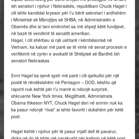
ish senatori i njohur i Nebraskës, republikani Chuck Hagel i
cili ishte kandidat kryesor për t’u bërë sekretari i ardhshëm
i Ministrisë së Mbrojtjes së SHBA, në Administratën e
Obamës dhe ai tani emërohet sa më shpejt këtë fundjavë,
në bazë të vendimit të senatiti amerikan.
Hagel, i cili shërbeu si një ushtarë i këmbësorisë në
Vietnam, ka kaluar më parë se të vinte në senat procesin e
verifikimit në zyrën e avokatit të Shtëpisë së Bardhë.Ish
senatori Nebraskas
Emri Hagel ka qenë qysh më parë i cili qarkulloi për një
postë të rëndësishëm në Pentagon – DOD, kështu që
raporti nuk është për t’u marrë si ndonjë surprizë,
shkruante New York times. Megjithatë, Administrata
Obama thkeson NYT, Chuck Hagel deri në emrim nuk ka
ka pasur ndonjë “rival” ai ishte favoriti i dukshëm për këtë
post.
Hagel është i njohur për të pasur mjaft dell të pavarur,
diçka që do të ishte një parakusht për kalimin në këtë post