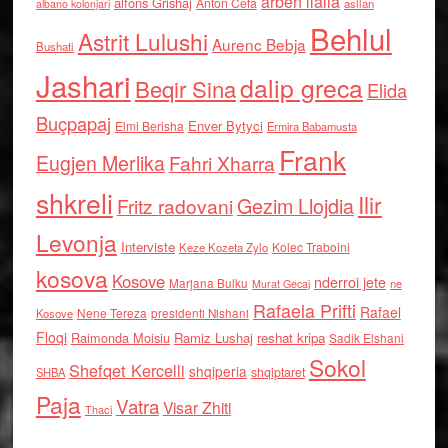
arben llalla
alfons Grishaj
Anton Cefa
asllan
albano kolonjari
Behlul
Astrit Lulushi
Aurenc Bebja
Bushati
Jashari
dalip greca
Beqir Sina
Elida
Buçpapaj
Enver Bytyci
Elmi Berisha
Ermira Babamusta
Frank
Eugjen Merlika
Fahri Xharra
shkreli
Ilir
Gezim Llojdia
Fritz radovani
Levonja
Interviste
Kolec Traboini
Keze Kozeta Zylo
kosova
Kosove
nderroi jete
Marjana Bulku
ne
Murat Gecaj
Rafaela Prifti
Rafael
Nene Tereza
Kosove
presidenti Nishani
Floqi
Raimonda Moisiu
Ramiz Lushaj
reshat kripa
Sadik Elshani
Sokol
Shefqet Kercelli
shqiperia
shqiptaret
SHBA
Paja
Vatra
Visar Zhiti
Thaci