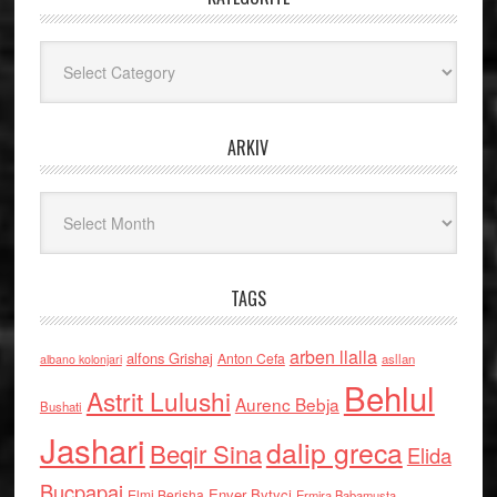
Kategoritë
ARKIV
Arkiv
TAGS
arben llalla
alfons Grishaj
Anton Cefa
asllan
albano kolonjari
Behlul
Astrit Lulushi
Aurenc Bebja
Bushati
Jashari
dalip greca
Beqir Sina
Elida
Buçpapaj
Enver Bytyci
Elmi Berisha
Ermira Babamusta