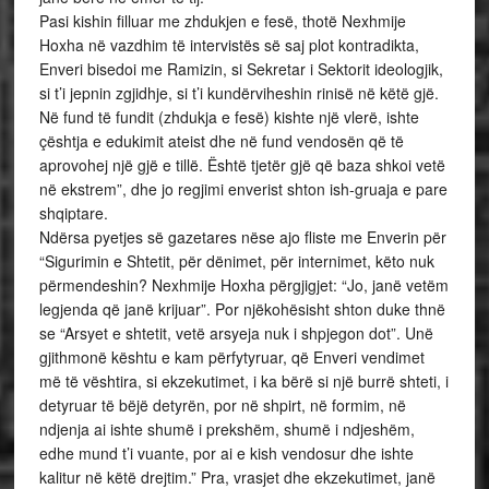
Pasi kishin filluar me zhdukjen e fesë, thotë Nexhmije
Hoxha në vazdhim të intervistës së saj plot kontradikta,
Enveri bisedoi me Ramizin, si Sekretar i Sektorit ideologjik,
si t’i jepnin zgjidhje, si t’i kundërviheshin rinisë në këtë gjë.
Në fund të fundit (zhdukja e fesë) kishte një vlerë, ishte
çështja e edukimit ateist dhe në fund vendosën që të
aprovohej një gjë e tillë. Është tjetër gjë që baza shkoi vetë
në ekstrem”, dhe jo regjimi enverist shton ish-gruaja e pare
shqiptare.
Ndërsa pyetjes së gazetares nëse ajo fliste me Enverin për
“Sigurimin e Shtetit, për dënimet, për internimet, këto nuk
përmendeshin? Nexhmije Hoxha përgjigjet: “Jo, janë vetëm
legjenda që janë krijuar”. Por njëkohësisht shton duke thnë
se “Arsyet e shtetit, vetë arsyeja nuk i shpjegon dot”. Unë
gjithmonë kështu e kam përfytyruar, që Enveri vendimet
më të vështira, si ekzekutimet, i ka bërë si një burrë shteti, i
detyruar të bëjë detyrën, por në shpirt, në formim, në
ndjenja ai ishte shumë i prekshëm, shumë i ndjeshëm,
edhe mund t’i vuante, por ai e kish vendosur dhe ishte
kalitur në këtë drejtim.” Pra, vrasjet dhe ekzekutimet, janë