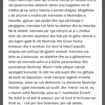
një pjesëmarrëse aktivenë njërën prej tragjedive më të
mëdha që ka njohur historia e kombit shqiptar. Megjithëse
u bë zhurmë e madhe për intervistën e Nexhmijes si
historike, gjykuar nga pyetjet dhe nga përmbajtja e
përgjigjeve, intervista nuk ishte as efektive dhe as historike.
Në të vërtetë, intervista për nga mënyra se si u zhvillua
ishte një ofendim shpirtëror dhe fizik për të gjitha viktimat e
atij regjimi gjatë të cilit Nexhmije dhe Enver Hoxha
kryesuan dhe e sunduan me dorë të hekurt popullin
shqiptar për pothuaj një gjysëm shekulli. Intervista nuk
ishte as a balancuar, as objektive dhe as e gjithanshme.
Ishte një intervistë ashtu si e kishte paramenduar dhe
paracaktuar Nexhmija. Mund t’i ketë pëlqyer ndonjë
apologjeti komunist, të cilët me çdo kusht dhe me gjithçka
që kanë në dispozicion, ende mbrojnë regjimin enverist.
Gazetarja, duker se nuk dëshironte t’a ofendonte Nexhmije
Hoxhën “gjatë intervistës së fundit” dhe “intime” me të, siç
u shpreh edhe Nexhmija, para se t’i “bashkohet Enverit”.
Siç duket jo në jetë të pasosur, por në fund të ferrit pasi ajo
thotë se, “ nuk jam fare besimtare, jam një ateiste,