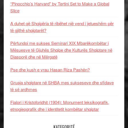
“Pinocchio’s Harvard” by Tertini Set to Make a Global
Slice
A duhet që Shqipëria të ribëhet një vend i jetueshëm për
të gjithë shqiptarët?
Përfundoi me sukses Seminari XIX Mbarëkombëtar i
Mësuesve të Gjuhës Shqipe dhe Kulturës Shqiptare në
Diasporë dhe në Mërgatë
Pse dhe kush e vrau Hasan Riza Pashën?
Gruaja shqiptare në SHBA mes sukseseve dhe sfidave
të së ardhmes
Fjalori i Kristoforidhit (1904): Monument leksikografik,
etnogjeografik dhe i identitetit kombëtar shqiptar
KATEGORITË