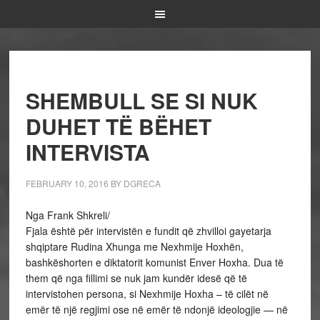
SHEMBULL SE SI NUK
DUHET TË BËHET
INTERVISTA
FEBRUARY 10, 2016
BY
DGRECA
Nga Frank Shkreli/
Fjala është për intervistën e fundit që zhvilloi gayetarja
shqiptare Rudina Xhunga me Nexhmije Hoxhën,
bashkëshorten e diktatorit komunist Enver Hoxha. Dua të
them që nga fillimi se nuk jam kundër idesë që të
intervistohen persona, si Nexhmije Hoxha – të cilët në
emër të një regjimi ose në emër të ndonjë ideologjie — në