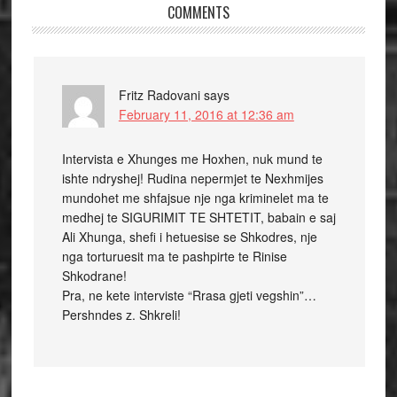
COMMENTS
Fritz Radovani
says
February 11, 2016 at 12:36 am
Intervista e Xhunges me Hoxhen, nuk mund te
ishte ndryshej! Rudina nepermjet te Nexhmijes
mundohet me shfajsue nje nga kriminelet ma te
medhej te SIGURIMIT TE SHTETIT, babain e saj
Ali Xhunga, shefi i hetuesise se Shkodres, nje
nga torturuesit ma te pashpirte te Rinise
Shkodrane!
Pra, ne kete interviste “Rrasa gjeti vegshin”…
Pershndes z. Shkreli!