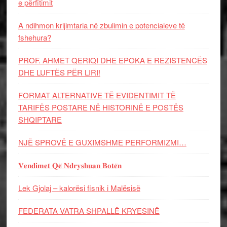
e përfitimit
A ndihmon krijimtaria në zbulimin e potencialeve të
fshehura?
PROF. AHMET QERIQI DHE EPOKA E REZISTENCЁS
DHE LUFTЁS PЁR LIRI!
FORMAT ALTERNATIVE TË EVIDENTIMIT TË
TARIFËS POSTARE NË HISTORINË E POSTËS
SHQIPTARE
NJË SPROVË E GUXIMSHME PERFORMIZMI…
𝐕𝐞𝐧𝐝𝐢𝐦𝐞𝐭 𝐐𝐞̈ 𝐍𝐝𝐫𝐲𝐬𝐡𝐮𝐚𝐧 𝐁𝐨𝐭𝐞̈𝐧
Lek Gjolaj – kalorësi fisnik i Malësisë
FEDERATA VATRA SHPALLË KRYESINË