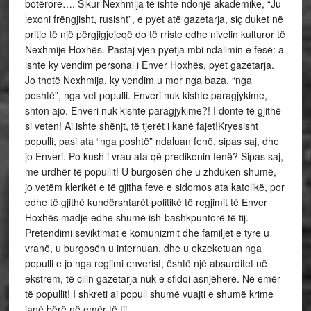
botërore…. Sikur Nexhmija të ishte ndonjë akademike, “Ju
lexoni frëngjisht, rusisht”, e pyet atë gazetarja, siç duket në
pritje të një përgjigjejeqë do të rriste edhe nivelin kulturor të
Nexhmije Hoxhës. Pastaj vjen pyetja mbi ndalimin e fesë: a
ishte ky vendim personal i Enver Hoxhës, pyet gazetarja.
Jo thotë Nexhmija, ky vendim u mor nga baza, “nga
poshtë”, nga vet populli. Enveri nuk kishte paragjykime,
shton ajo. Enveri nuk kishte paragjykime?! I donte të gjithë
si veten! Ai ishte shënjt, të tjerët i kanë fajet!Kryesisht
populli, pasi ata “nga poshtë” ndaluan fenë, sipas saj, dhe
jo Enveri. Po kush i vrau ata që predikonin fenë? Sipas saj,
me urdhër të popullit! U burgosën dhe u zhduken shumë,
jo vetëm klerikët e të gjitha feve e sidomos ata katolikë, por
edhe të gjithë kundërshtarët politikë të regjimit të Enver
Hoxhës madje edhe shumë ish-bashkpuntorë të tij.
Pretendimi seviktimat e komunizmit dhe familjet e tyre u
vranë, u burgosën u internuan, dhe u ekzeketuan nga
populli e jo nga regjimi enverist, është një absurditet në
ekstrem, të cilin gazetarja nuk e sfidoi asnjëherë. Në emër
të popullit! I shkreti ai popull shumë vuajti e shumë krime
janë bërë në emër të tij.