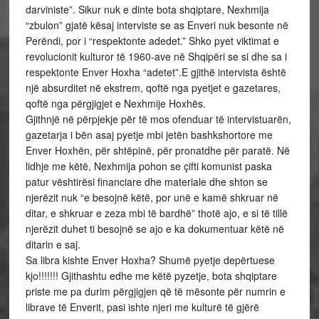
darviniste”. Sikur nuk e dinte bota shqiptare, Nexhmija
“zbulon” gjatë kësaj interviste se as Enveri nuk besonte në
Perëndi, por i “respektonte adedet.” Shko pyet viktimat e
revolucionit kulturor të 1960-ave në Shqipëri se si dhe sa i
respektonte Enver Hoxha “adetet”.E gjithë intervista është
një absurditet në ekstrem, qoftë nga pyetjet e gazetares,
qoftë nga përgjigjet e Nexhmije Hoxhës.
Gjithnjë në përpjekje për të mos ofenduar të intervistuarën,
gazetarja i bën asaj pyetje mbi jetën bashkshortore me
Enver Hoxhën, për shtëpinë, për pronatdhe për paratë. Në
lidhje me këtë, Nexhmija pohon se çifti komunist paska
patur vështirësi financiare dhe materiale dhe shton se
njerëzit nuk “e besojnë këtë, por unë e kamë shkruar në
ditar, e shkruar e zeza mbi të bardhë” thotë ajo, e si të tillë
njerëzit duhet ti besojnë se ajo e ka dokumentuar këtë në
ditarin e saj.
Sa libra kishte Enver Hoxha? Shumë pyetje depërtuese
kjo!!!!!!! Gjithashtu edhe me këtë pyzetje, bota shqiptare
priste me pa durim përgjigjen që të mësonte për numrin e
librave të Enverit, pasi ishte njeri me kulturë të gjërë