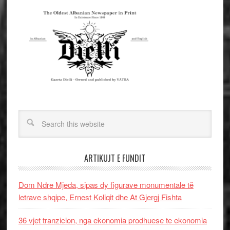
ARTIKUJT E FUNDIT
Dom Ndre Mjeda, sipas dy figurave monumentale të
letrave shqipe, Ernest Koliqit dhe At Gjergj Fishta
36 vjet tranzicion, nga ekonomia prodhuese te ekonomia