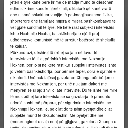
jetën e tyre kanë bërë krime që madje mund të cilësohen
edhe si krime kundër njerëzimit; diktatorë që kanë vrarë
dhe u kanë shkaktuar vuajtje të pa-imagjinueshme fizike,
shpirtërore dhe familjare mijëra e mijëra bashkombasve të
vet gjatë sundimit të tyre. Në këtë rast subjekt i intervistës
ishte Nexhmije Hoxha, bashkëshortja e njërit prej
udhëheqsve komunistë më të urrejtur botërorë të shekullit
të kaluar.
Përkundrazi, dëshiroj të rrëfej se jam në favor të
intervistave të tilla, përfshirë intervistën me Nexhmije
Hoxhën, por jo si në këtë rast kur subjekti i intervistës ishte
jo vetëm bashkëshortja, por për më tepër, dora e djathtë e
diktatorit. Unë nuk fajësoj gazetaren Xhunga për bërjen e
intervistës me Nexhmijen, por unë nuk jam dakort me
mënyrën se si ajo zhvilloi atë intervistë. Do të ishte më mirë
të mos bëhej fare intervista se sa gazetarja të pranonte
ndonjë kusht më përpara, për sigurimin e intervistës me
Nexhmije Hoxhën, ie, se cilat do të ishin pyetjet dhe cilat
subjekte mund të diksutoheshin. Me pyetjet dhe me
(mos)reagimet e saja ndaj përgjigjeve, gazetarja Xhunga e
trajtoi Nexhmijen sikur ajo të ishte ndonjë yll Holivudi dhe jo