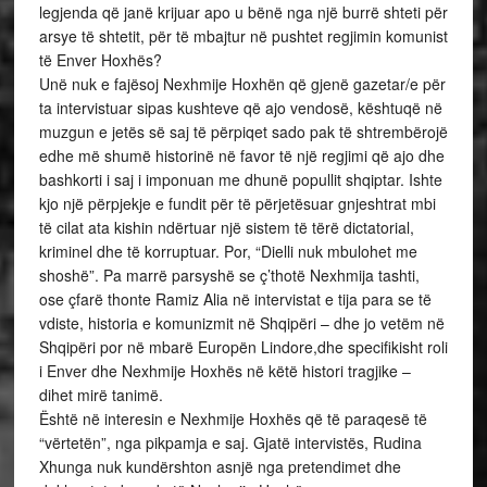
legjenda që janë krijuar apo u bënë nga një burrë shteti për
arsye të shtetit, për të mbajtur në pushtet regjimin komunist
të Enver Hoxhës?
Unë nuk e fajësoj Nexhmije Hoxhën që gjenë gazetar/e për
ta intervistuar sipas kushteve që ajo vendosë, kështuqë në
muzgun e jetës së saj të përpiqet sado pak të shtrembërojë
edhe më shumë historinë në favor të një regjimi që ajo dhe
bashkorti i saj i imponuan me dhunë popullit shqiptar. Ishte
kjo një përpjekje e fundit për të përjetësuar gnjeshtrat mbi
të cilat ata kishin ndërtuar një sistem të tërë dictatorial,
kriminel dhe të korruptuar. Por, “Dielli nuk mbulohet me
shoshë”. Pa marrë parsyshë se ç’thotë Nexhmija tashti,
ose çfarë thonte Ramiz Alia në intervistat e tija para se të
vdiste, historia e komunizmit në Shqipëri – dhe jo vetëm në
Shqipëri por në mbarë Europën Lindore,dhe specifikisht roli
i Enver dhe Nexhmije Hoxhës në këtë histori tragjike –
dihet mirë tanimë.
Është në interesin e Nexhmije Hoxhës që të paraqesë të
“vërtetën”, nga pikpamja e saj. Gjatë intervistës, Rudina
Xhunga nuk kundërshton asnjë nga pretendimet dhe