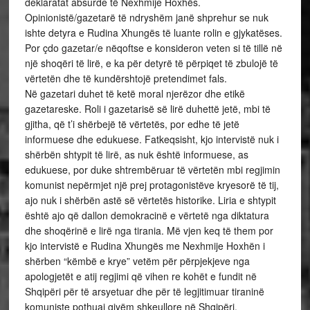
deklaratat absurde të Nexhmije Hoxhës.
Opinionistë/gazetarë të ndryshëm janë shprehur se nuk
ishte detyra e Rudina Xhungës të luante rolin e gjykatëses.
Por çdo gazetar/e nëqoftse e konsideron veten si të tillë në
një shoqëri të lirë, e ka për detyrë të përpiqet të zbulojë të
vërtetën dhe të kundërshtojë pretendimet fals.
Në gazetari duhet të ketë moral njerëzor dhe etikë
gazetareske. Roli i gazetarisë së lirë duhettë jetë, mbi të
gjitha, që t’i shërbejë të vërtetës, por edhe të jetë
informuese dhe edukuese. Fatkeqsisht, kjo intervistë nuk i
shërbën shtypit të lirë, as nuk është informuese, as
edukuese, por duke shtrembëruar të vërtetën mbi regjimin
komunist nepërmjet një prej protagonistëve kryesorë të tij,
ajo nuk i shërbën astë së vërtetës historike. Liria e shtypit
është ajo që dallon demokracinë e vërtetë nga diktatura
dhe shoqërinë e lirë nga tirania. Më vjen keq të them por
kjo intervistë e Rudina Xhungës me Nexhmije Hoxhën i
shërben “këmbë e krye” vetëm për përpjekjeve nga
apologjetët e atij regjimi që vihen re kohët e fundit në
Shqipëri për të arsyetuar dhe për të legjitimuar tiraninë
komuniste pothuaj gjyëm shkeullore në Shqipëri.