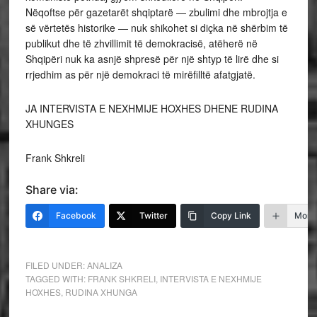
Nëqoftse për gazetarët shqiptarë — zbulimi dhe mbrojtja e
së vërtetës historike — nuk shikohet si diçka në shërbim të
publikut dhe të zhvillimit të demokracisë, atëherë në
Shqipëri nuk ka asnjë shpresë për një shtyp të lirë dhe si
rrjedhim as për një demokraci të mirëfilltë afatgjatë.
JA INTERVISTA E NEXHMIJE HOXHES DHENE RUDINA
XHUNGES
Frank Shkreli
Share via:
Facebook
Twitter
Copy Link
More
FILED UNDER:
ANALIZA
TAGGED WITH:
FRANK SHKRELI
,
INTERVISTA E NEXHMIJE
HOXHES
,
RUDINA XHUNGA