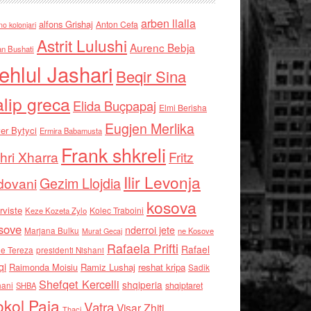
arben llalla
alfons Grishaj
Anton Cefa
no kolonjari
Astrit Lulushi
Aurenc Bebja
an Bushati
ehlul Jashari
Beqir Sina
alip greca
Elida Buçpapaj
Elmi Berisha
Eugjen Merlika
er Bytyci
Ermira Babamusta
Frank shkreli
hri Xharra
Fritz
Ilir Levonja
Gezim Llojdia
dovani
kosova
rviste
Kolec Traboini
Keze Kozeta Zylo
sove
nderroi jete
Marjana Bulku
ne Kosove
Murat Gecaj
Rafaela Prifti
Rafael
e Tereza
presidenti Nishani
qi
Raimonda Moisiu
Ramiz Lushaj
reshat kripa
Sadik
Shefqet Kercelli
shqiperia
hani
shqiptaret
SHBA
kol Paja
Vatra
Visar Zhiti
Thaci