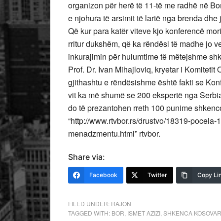
organizon për herë të 11-të me radhë në Bor
e njohura të arsimit të lartë nga brenda dhe
Që kur para katër viteve kjo konferencë mor
rritur dukshëm, që ka rëndësi të madhe jo 
inkurajimin për hulumtime të mëtejshme sh
Prof. Dr. Ivan Mihajloviq, kryetar i Komitetit
gjithashtu e rëndësishme është fakti se Kon
vit ka më shumë se 200 ekspertë nga Serbia
do të prezantohen rreth 100 punime shken
“http://www.rtvbor.rs/drustvo/18319-pocela-
menadzmentu.html” rtvbor.
Share via:
Facebook
Twitter
Copy Li
FILED UNDER:
RAJON
TAGGED WITH:
BOR
,
ISMET AZIZI
,
SHKENCA KOSOVA