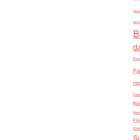
alba
asll
B
d
Env
Fa
ra
Inte
Ko
Nen
Flo
Els
So