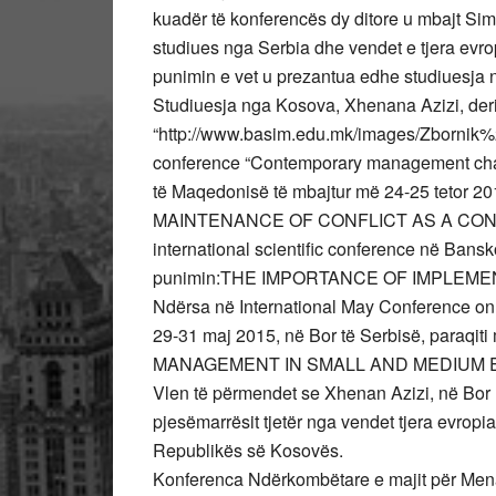
kuadër të konferencës dy ditore u mbajt Sim
studiues nga Serbia dhe vendet e tjera evr
punimin e vet u prezantua edhe studiuesja
Studiuesja nga Kosova, Xhenana Azizi, de
“http://www.basim.edu.mk/images/Zbornik%20
conference “Contemporary management chal
të Maqedonisë të mbajtur më 24-25 tet
MAINTENANCE OF CONFLICT AS A CONS
international scientific conference në Bansk
punimin:THE IMPORTANCE OF IMPLEM
Ndërsa në International May Conference o
29-31 maj 2015, në Bor të Serbisë, paraqi
MANAGEMENT IN SMALL AND MEDIUM 
Vlen të përmendet se Xhenan Azizi, në Bor 
pjesëmarrësit tjetër nga vendet tjera evropi
Republikës së Kosovës.
Konferenca Ndërkombëtare e majit për Menaxhi