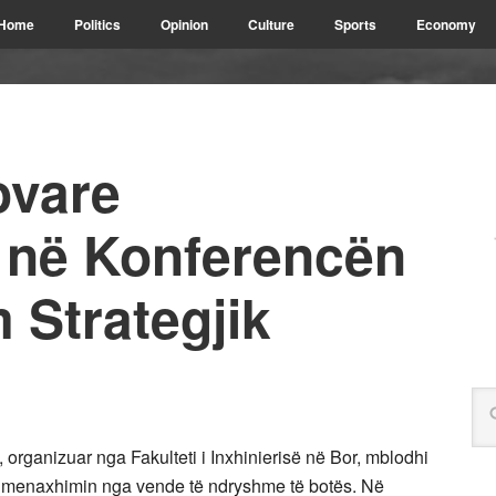
Home
Politics
Opinion
Culture
Sports
Economy
ovare
 në Konferencën
 Strategjik
organizuar nga Fakulteti i Inxhinierisë në Bor, mblodhi
në menaxhimin nga vende të ndryshme të botës. Në