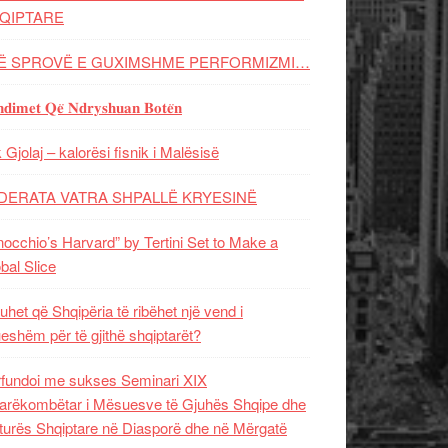
QIPTARE
Ë SPROVË E GUXIMSHME PERFORMIZMI…
𝐝𝐢𝐦𝐞𝐭 𝐐𝐞̈ 𝐍𝐝𝐫𝐲𝐬𝐡𝐮𝐚𝐧 𝐁𝐨𝐭𝐞̈𝐧
 Gjolaj – kalorësi fisnik i Malësisë
DERATA VATRA SHPALLË KRYESINË
nocchio’s Harvard” by Tertini Set to Make a
bal Slice
uhet që Shqipëria të ribëhet një vend i
ueshëm për të gjithë shqiptarët?
fundoi me sukses Seminari XIX
rëkombëtar i Mësuesve të Gjuhës Shqipe dhe
turës Shqiptare në Diasporë dhe në Mërgatë