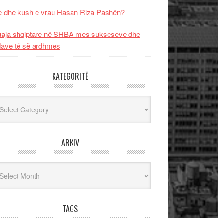
 dhe kush e vrau Hasan Riza Pashën?
uaja shqiptare në SHBA mes sukseseve dhe
dave të së ardhmes
KATEGORITË
egoritë
ARKIV
iv
TAGS