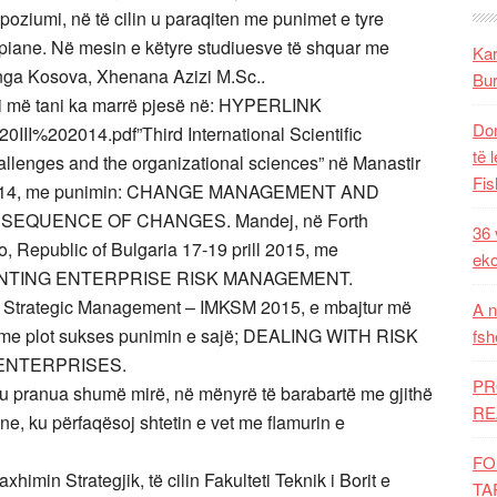
poziumi, në të cilin u paraqiten me punimet e tyre
opiane. Në mesin e këtyre studiuesve të shquar me
Kar
 nga Kosova, Xhenana Azizi М.Sc..
Bur
ri më tani ka marrë pjesë në: HYPERLINK
Dom
III%202014.pdf”Тhird International Scientific
të 
lenges and the organizational sciences” në Manastir
Fis
or 2014, me punimin: CHANGE MANAGEMENT AND
EQUENCE OF CHANGES. Mandej, në Forth
36 
o, Republic of Bulgaria 17-19 prill 2015, me
eko
ENTING ENTERPRISE RISK MANAGEMENT.
n Strategic Management – IMKSM 2015, e mbajtur më
A n
ti me plot sukses punimin e sajë; DEALING WITH RISK
fsh
ENTERPRISES.
PR
u pranua shumë mirë, në mënyrë të barabartë me gjithë
RE
ane, ku përfaqësoj shtetin e vet me flamurin e
FO
min Strategjik, të cilin Fakulteti Teknik i Borit e
TA