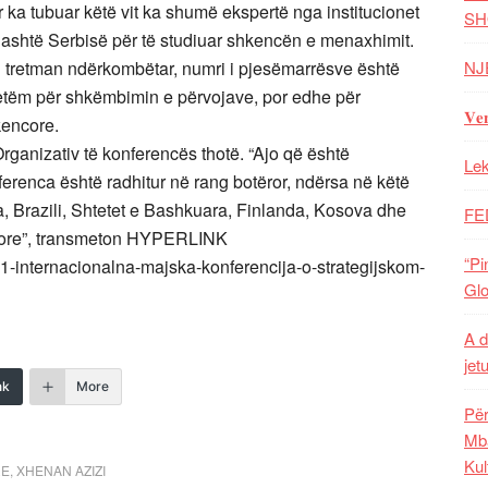
 ka tubuar këtë vit ka shumë ekspertë nga institucionet
SH
 jashtë Serbisë për të studiuar shkencën e menaxhimit.
i tretman ndërkombëtar, numri i pjesëmarrësve është
NJ
vetëm për shkëmbimin e përvojave, por edhe për
𝐕𝐞
kencore.
 Organizativ të konferencës thotë. “Ajo që është
Lek
ferenca është radhitur në rang botëror, ndërsa në këtë
, Brazili, Shtetet e Bashkuara, Finlanda, Kosova dhe
FE
core”, transmeton HYPERLINK
“Pi
11-internacionalna-majska-konferencija-o-strategijskom-
Glo
A d
jet
nk
More
Për
Mba
Kul
RE
,
XHENAN AZIZI