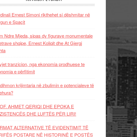
dinali Ernest Simoni rikthehet si dëshmitar në
gun e Spaçit
 Ndre Mjeda, sipas dy figurave monumentale
letrave shqipe, Ernest Koliqit dhe At Gjergj
hta
vjet tranzicion, nga ekonomia prodhuese te
nomia e përfitimit
dihmon krijimtaria në zbulimin e potencialeve të
ehura?
OF. AHMET QERIQI DHE EPOKA E
ZISTENCЁS DHE LUFTЁS PЁR LIRI!
RMAT ALTERNATIVE TË EVIDENTIMIT TË
RIFËS POSTARE NË HISTORINË E POSTËS