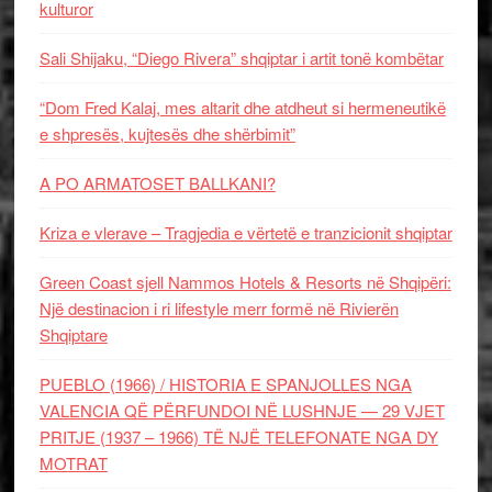
kulturor
Sali Shijaku, “Diego Rivera” shqiptar i artit tonë kombëtar
“Dom Fred Kalaj, mes altarit dhe atdheut si hermeneutikë
e shpresës, kujtesës dhe shërbimit”
A PO ARMATOSET BALLKANI?
Kriza e vlerave – Tragjedia e vërtetë e tranzicionit shqiptar
Green Coast sjell Nammos Hotels & Resorts në Shqipëri:
Një destinacion i ri lifestyle merr formë në Rivierën
Shqiptare
PUEBLO (1966) / HISTORIA E SPANJOLLES NGA
VALENCIA QË PËRFUNDOI NË LUSHNJE — 29 VJET
PRITJE (1937 – 1966) TË NJË TELEFONATE NGA DY
MOTRAT