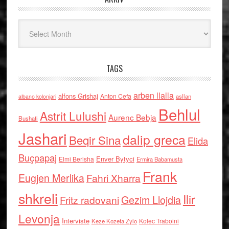
Arkiv
TAGS
arben llalla
alfons Grishaj
Anton Cefa
asllan
albano kolonjari
Behlul
Astrit Lulushi
Aurenc Bebja
Bushati
Jashari
dalip greca
Beqir Sina
Elida
Buçpapaj
Enver Bytyci
Elmi Berisha
Ermira Babamusta
Frank
Eugjen Merlika
Fahri Xharra
shkreli
Ilir
Gezim Llojdia
Fritz radovani
Levonja
Interviste
Kolec Traboini
Keze Kozeta Zylo