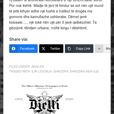
Por nuk është. Madje të jeni të bindur se sot nën ujë mund
të jetë kthyer edhe një fushë e trafikut të drogës me
gomone dhe kamuflazhe ushtarake. Dëmet janë
kolosale…., një tokë nën ujë për 5 javë qelbëzohet. Ta
gëzojmë rilindjen urbane, rroftë kingu i dështimit.
Share via:
Facebook
Twitter
Copy Link
More
FILED UNDER:
ANALIZA
TAGGED WITH:
ILIR LEVONJA
,
SHKODRA
,
SHKODRA NEN UJE