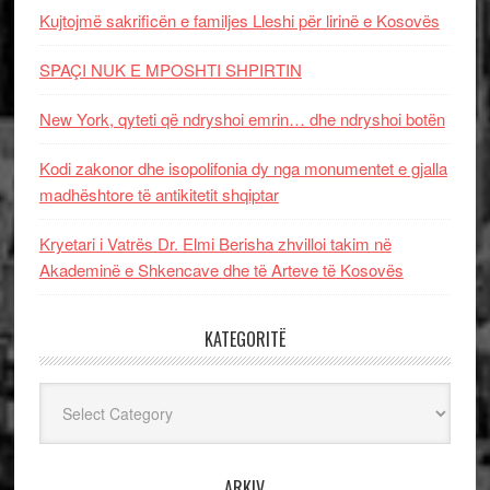
Kujtojmë sakrificën e familjes Lleshi për lirinë e Kosovës
SPAÇI NUK E MPOSHTI SHPIRTIN
New York, qyteti që ndryshoi emrin… dhe ndryshoi botën
Kodi zakonor dhe isopolifonia dy nga monumentet e gjalla
madhështore të antikitetit shqiptar
Kryetari i Vatrës Dr. Elmi Berisha zhvilloi takim në
Akademinë e Shkencave dhe të Arteve të Kosovës
KATEGORITË
Kategoritë
ARKIV