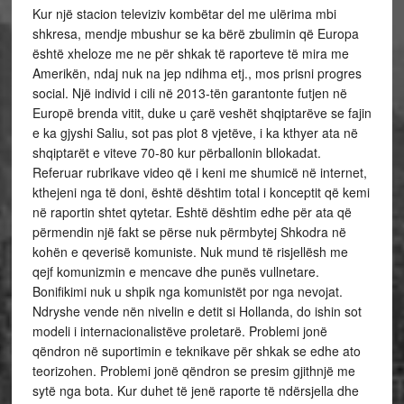
Kur një stacion televiziv kombëtar del me ulërima mbi
shkresa, mendje mbushur se ka bërë zbulimin që Europa
është xheloze me ne për shkak të raporteve të mira me
Amerikën, ndaj nuk na jep ndihma etj., mos prisni progres
social. Një individ i cili në 2013-tën garantonte futjen në
Europë brenda vitit, duke u çarë veshët shqiptarëve se fajin
e ka gjyshi Saliu, sot pas plot 8 vjetëve, i ka kthyer ata në
shqiptarët e viteve 70-80 kur përballonin bllokadat.
Referuar rubrikave video që i keni me shumicë në internet,
kthejeni nga të doni, është dështim total i konceptit që kemi
në raportin shtet qytetar. Eshtë dështim edhe për ata që
përmendin një fakt se përse nuk përmbytej Shkodra në
kohën e qeverisë komuniste. Nuk mund të risjellësh me
qejf komunizmin e mencave dhe punës vullnetare.
Bonifikimi nuk u shpik nga komunistët por nga nevojat.
Ndryshe vende nën nivelin e detit si Hollanda, do ishin sot
modeli i internacionalistëve proletarë. Problemi jonë
qëndron në suportimin e teknikave për shkak se edhe ato
teorizohen. Problemi jonë qëndron se presim gjithnjë me
sytë nga bota. Kur duhet të jenë raporte të ndërsjella dhe