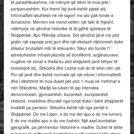
të parashikueshme, në mënyrë që dëmi të mos jetë i
pariparueshëm. Kur themi faji jonë është pjesë atij
informaliteti skuthësh në në raport me ato pak fonde a
donacione. Merreni me mend vetëm një fakt të thjesht,
ndërhyrja në qëndrat historike të të gjithë qyteteve të
Shqipërisë. Apo Rilindja urbane. Sot qëndrat janë me plot
gojën një vaposje prej guri dhe një ekstazë vijëzimesh duke
shkelur brutalisht mbi të shkuarën. Sikur ato fonde t’i
adresoheshin infrastrukturës së bonifikimit, argjinaturave,
rrugëve në zonat e thella ku plot shqiptarë janë kthyer të
investojnë etj., Shkodra dhe Lezha nuk do të ishin nën ujë.
Por që janë dhe është normale që një mbret i informalitetit
dhe i dështimit të mos duket për plot 1 muaj në rrethinat e
nën Shkodrës. Madje ka luksin të jap intervista
denoncimesh, gjumashësh, kazanësh, europianësh
xhelozë, investime dhuratë nga turqit duke i bërë shqiptarët
invalidë pa pension. Shkodra është një nga perlat e
Shqipërisë. Do me Liqen, e do me det apo e do me lumenj.
E do me malësi apo e do me fushëri. Një aset kombëtar
gjeografik, pa përmendur historinë e madhe. Duhet të ishte
nj basen të ardhurash kombëtare e një turizmi katër stinor.