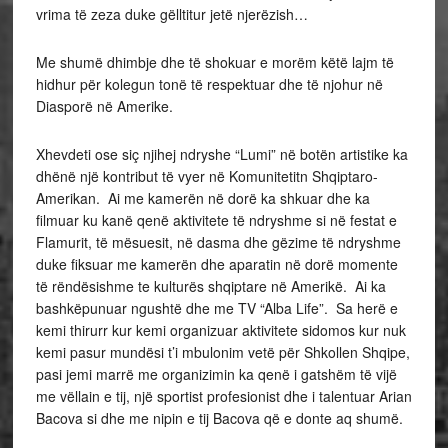
vrima të zeza duke gëlltitur jetë njerëzish…
Me shumë dhimbje dhe të shokuar e morëm këtë lajm të
hidhur për kolegun tonë të respektuar dhe të njohur në
Diasporë në Amerike.
Xhevdeti ose siç njihej ndryshe “Lumi” në botën artistike ka
dhënë një kontribut të vyer në Komunitetitn Shqiptaro-
Amerikan. Ai me kamerën në dorë ka shkuar dhe ka
filmuar ku kanë qenë aktivitete të ndryshme si në festat e
Flamurit, të mësuesit, në dasma dhe gëzime të ndryshme
duke fiksuar me kamerën dhe aparatin në dorë momente
të rëndësishme te kulturës shqiptare në Amerikë. Ai ka
bashkëpunuar ngushtë dhe me TV “Alba Life”. Sa herë e
kemi thirurr kur kemi organizuar aktivitete sidomos kur nuk
kemi pasur mundësi t’i mbulonim vetë për Shkollen Shqipe,
pasi jemi marrë me organizimin ka qenë i gatshëm të vijë
me vëllain e tij, një sportist profesionist dhe i talentuar Arian
Bacova si dhe me nipin e tij Bacova që e donte aq shumë.