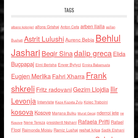
TAGS
arben llalla
alfons Grishaj
Anton Cefa
asllan
albano kolonjari
Behlul
Astrit Lulushi
Aurenc Bebja
Bushati
Jashari
dalip greca
Beqir Sina
Elida
Buçpapaj
Enver Bytyci
Elmi Berisha
Ermira Babamusta
Frank
Eugjen Merlika
Fahri Xharra
shkreli
Ilir
Gezim Llojdia
Fritz radovani
Levonja
Interviste
Kolec Traboini
Keze Kozeta Zylo
kosova
Kosove
nderroi jete
Marjana Bulku
ne
Murat Gecaj
Rafaela Prifti
Rafael
Nene Tereza
Kosove
presidenti Nishani
Floqi
Raimonda Moisiu
Ramiz Lushaj
reshat kripa
Sadik Elshani