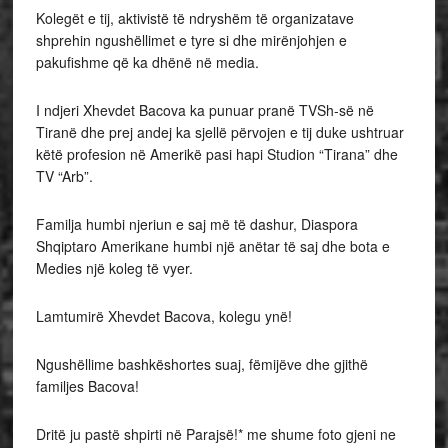
Kolegët e tij, aktivistë të ndryshëm të organizatave
shprehin ngushëllimet e tyre si dhe mirënjohjen e
pakufishme që ka dhënë në media.
I ndjeri Xhevdet Bacova ka punuar pranë TVSh-së në
Tiranë dhe prej andej ka sjellë përvojen e tij duke ushtruar
këtë profesion në Amerikë pasi hapi Studion “Tirana” dhe
TV “Arb”.
Familja humbi njeriun e saj më të dashur, Diaspora
Shqiptaro Amerikane humbi një anëtar të saj dhe bota e
Medies një koleg të vyer.
Lamtumirë Xhevdet Bacova, kolegu ynë!
Ngushëllime bashkëshortes suaj, fëmijëve dhe gjithë
familjes Bacova!
Dritë ju pastë shpirti në Parajsë!* me shume foto gjeni ne