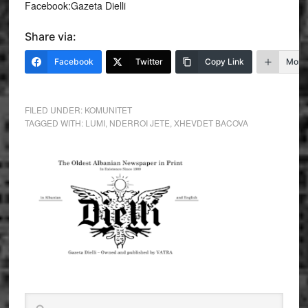
Facebook:Gazeta Dielli
Share via:
Facebook
Twitter
Copy Link
More
FILED UNDER:
KOMUNITET
TAGGED WITH:
LUMI
,
NDERROI JETE
,
XHEVDET BACOVA