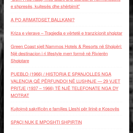
e shpresës, kujtesës dhe shërbimit”
A PO ARMATOSET BALLKANI?
Kriza e vlerave – Tragjedia e vërtetë e tranzicionit shqiptar
Green Coast sjell Nammos Hotels & Resorts në Shqipëri:
Një destinacion i ri lifestyle merr formë në Rivierën
Shqiptare
PUEBLO (1966) / HISTORIA E SPANJOLLES NGA
VALENCIA QË PËRFUNDOI NË LUSHNJE — 29 VJET
PRITJE (1937 – 1966) TË NJË TELEFONATE NGA DY
MOTRAT
Kujtojmë sakrificën e familjes Lleshi për lirinë e Kosovës
SPAÇI NUK E MPOSHTI SHPIRTIN