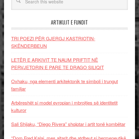
ARTIKUJT E FUNDIT
TRI POEZI PËR GJERGJ KASTRIOTIN-
SKËNDERBEUN
LETËR E ARKIVIT TE NAUM PRIFTIT NË
PERVJETORIN E PARE TE DRAGO SILIQIT
Oxhaku, nga elementi arkitektonik te simboli i trungut
familjar
Arbëreshët si model evropian i mbrojtjes së identitetit
kulturor
Sali Shijaku, “Diego Rivera” shqiptar i artit tonë kombëtar
“Dom Fred Kalaj, mes altarit dhe atdheut si hermeneutikë