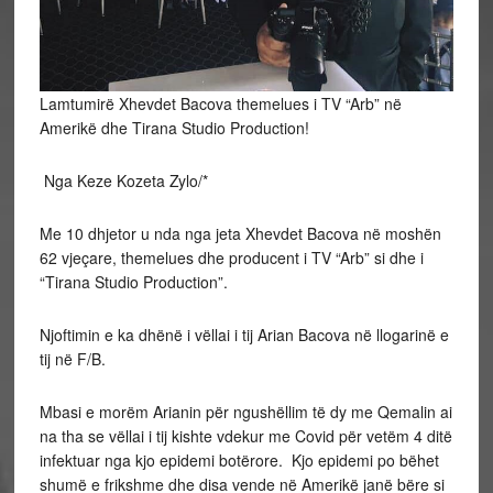
Lamtumirë Xhevdet Bacova themelues i TV “Arb” në
Amerikë dhe Tirana Studio Production!
Nga Keze Kozeta Zylo/*
Me 10 dhjetor u nda nga jeta Xhevdet Bacova në moshën
62 vjeçare, themelues dhe producent i TV “Arb” si dhe i
“Tirana Studio Production”.
Njoftimin e ka dhënë i vëllai i tij Arian Bacova në llogarinë e
tij në F/B.
Mbasi e morëm Arianin për ngushëllim të dy me Qemalin ai
na tha se vëllai i tij kishte vdekur me Covid për vetëm 4 ditë
infektuar nga kjo epidemi botërore. Kjo epidemi po bëhet
shumë e frikshme dhe disa vende në Amerikë janë bëre si