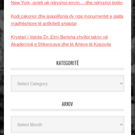
New York, qyteti që ndryshoi emrin… dhe ndryshoi botën
Kodi zakonor dhe isopolifonia dy nga monumentet e gjalla
madhështore të antikitetit shqiptar
Kryetari i Vatrës Dr. Elmi Berisha zhvilloi takim në
Akademinë e Shkencave dhe të Arteve të Kosovës
KATEGORITË
Kategoritë
ARKIV
Arkiv