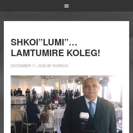
SHKOI”LUMI”…
LAMTUMIRE KOLEG!
DECEMBER 11, 2020
BY
DGRECA