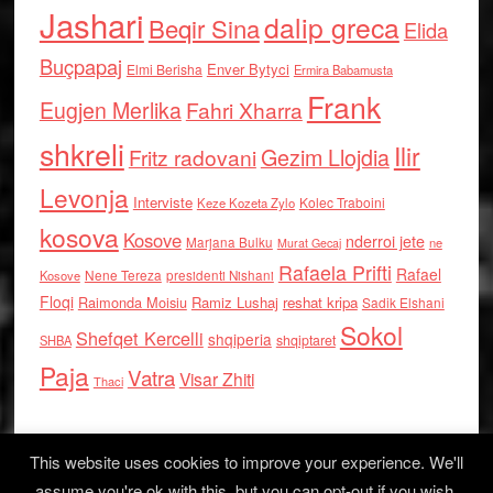
Jashari
dalip greca
Beqir Sina
Elida
Buçpapaj
Enver Bytyci
Elmi Berisha
Ermira Babamusta
Frank
Eugjen Merlika
Fahri Xharra
shkreli
Ilir
Gezim Llojdia
Fritz radovani
Levonja
Interviste
Kolec Traboini
Keze Kozeta Zylo
kosova
Kosove
nderroi jete
Marjana Bulku
ne
Murat Gecaj
Rafaela Prifti
Rafael
Nene Tereza
Kosove
presidenti Nishani
Floqi
Raimonda Moisiu
Ramiz Lushaj
reshat kripa
Sadik Elshani
Sokol
Shefqet Kercelli
shqiperia
shqiptaret
SHBA
Paja
Vatra
Visar Zhiti
Thaci
This website uses cookies to improve your experience. We'll
assume you're ok with this, but you can opt-out if you wish.