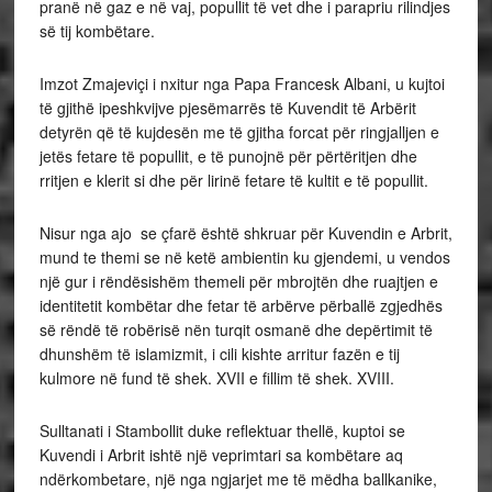
pranë në gaz e në vaj, popullit të vet dhe i parapriu rilindjes
së tij kombëtare.
Imzot Zmajeviçi i nxitur nga Papa Francesk Albani, u kujtoi
të gjithë ipeshkvijve pjesëmarrës të Kuvendit të Arbërit
detyrën që të kujdesën me të gjitha forcat për ringjalljen e
jetës fetare të popullit, e të punojnë për përtëritjen dhe
rritjen e klerit si dhe për lirinë fetare të kultit e të popullit.
Nisur nga ajo se çfarë është shkruar për Kuvendin e Arbrit,
mund te themi se në ketë ambientin ku gjendemi, u vendos
një gur i rëndësishëm themeli për mbrojtën dhe ruajtjen e
identitetit kombëtar dhe fetar të arbërve përballë zgjedhës
së rëndë të robërisë nën turqit osmanë dhe depërtimit të
dhunshëm të islamizmit, i cili kishte arritur fazën e tij
kulmore në fund të shek. XVII e fillim të shek. XVIII.
Sulltanati i Stambollit duke reflektuar thellë, kuptoi se
Kuvendi i Arbrit ishtë një veprimtari sa kombëtare aq
ndërkombetare, një nga ngjarjet me të mëdha ballkanike,