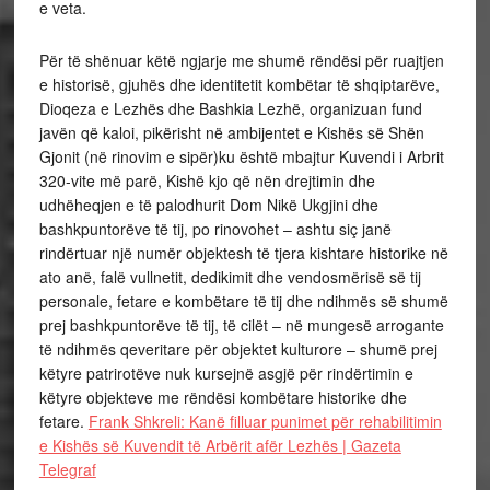
e veta.
Për të shënuar këtë ngjarje me shumë rëndësi për ruajtjen
e historisë, gjuhës dhe identitetit kombëtar të shqiptarëve,
Dioqeza e Lezhës dhe Bashkia Lezhë, organizuan fund
javën që kaloi, pikërisht në ambijentet e Kishës së Shën
Gjonit (në rinovim e sipër)ku është mbajtur Kuvendi i Arbrit
320-vite më parë, Kishë kjo që nën drejtimin dhe
udhëheqjen e të palodhurit Dom Nikë Ukgjini dhe
bashkpuntorëve të tij, po rinovohet – ashtu siç janë
rindërtuar një numër objektesh të tjera kishtare historike në
ato anë, falë vullnetit, dedikimit dhe vendosmërisë së tij
personale, fetare e kombëtare të tij dhe ndihmës së shumë
prej bashkpuntorëve të tij, të cilët – në mungesë arrogante
të ndihmës qeveritare për objektet kulturore – shumë prej
këtyre patrirotëve nuk kursejnë asgjë për rindërtimin e
këtyre objekteve me rëndësi kombëtare historike dhe
fetare.
Frank Shkreli: Kanë filluar punimet për rehabilitimin
e Kishës së Kuvendit të Arbërit afër Lezhës | Gazeta
Telegraf