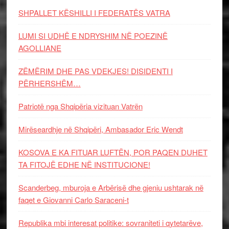
SHPALLET KËSHILLI I FEDERATËS VATRA
LUMI SI UDHË E NDRYSHIM NË POEZINË
AGOLLIANE
ZËMËRIM DHE PAS VDEKJES! DISIDENTI I
PËRHERSHËM…
Patriotë nga Shqipëria vizituan Vatrën
Mirëseardhje në Shqipëri, Ambasador Eric Wendt
KOSOVA E KA FITUAR LUFTËN, POR PAQEN DUHET
TA FITOJË EDHE NË INSTITUCIONE!
Scanderbeg, mburoja e Arbërisë dhe gjeniu ushtarak në
faqet e Giovanni Carlo Saraceni-t
Republika mbi interesat politike: sovraniteti i qytetarëve,