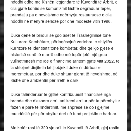
ndodhi edhe me Kishën legjendare të Kuvendit të Arbrit, e
cila gjatë kohës se komunizmit kishte degraduar tepër,
prandaj u pa e nevojshme ndërhyrja restauruese e cila
ndodhi në mënyrë serioze por dhe modeste vitin 1996.
Duke qenë të bindur se çdo aset të Trashëgimisë tonë
Kulturore Kombëtare, përfaqësojnë vertebrat e shtyllës
kurrizore të identitetit tonë kombëtar, dhe që kjo pjesë e
historisë sonë të marrë edhe më tepër jetë, një grup
vullnetmirësh me ide e financime arritëm gjatë vitit 2022, të
ia shtojmë dinjitetin këtij objekti duke rindërtuar e
meremetuar, por dhe duke shtuar gjerat të nevojshme, në
Kishë dhe ambientin për rreth e qark.
Duke falënderuar te gjithë kontribuuesit financiarë nga
brenda dhe diaspora deri tani kemi arritur për ta përmbyllur
fazën e parë të rindërtimit, me shpresë se do i gjejmë
mundësitë për përmbyllur deri në fund projektin e hartuar.
Me ketër rast të 320 vjetorit te Kuvendit të Arbrit, gjej rastin