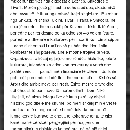
mbledhur klerikët nga diqoezat e Lezhës, Shkodrës e
Tivarit. Morën pjesë gjithashtu edhe studiues, akademikë
dhe mysafirë të ftuar nga mbarë trojet shqiptare, të ardhur
nga Shkupi, Prishtina, Ulqini, Tivari, Tirana e Shkodra, në
shenjë nderimi dhe respekti për Kuvendin historik të Arbrit,
por edhe për rëndësinë që ka edhe sot –jo vetëm fetare,
por edhe atdhetare e kulturore, për mbarë Kombin shqiptar
– edhe si shembull i ruajtjes së gjuhës dhe identitetin
kombëtar të shqiptarëve, anë e mbanë trojeve të veta.
Organizuesit e kësaj ngjarjeje me rëndësi historike, fetaro-
kulturore, falënderuan edhe kontribuesit nga vendi dhe
jashtë vendit — pa ndihmën financiare të cilëve – do ishte
pothuaj i pamundur rindërtimi dhe meremetimi i Kishës së
Arbrit dhe ambienteve për rreth. Është meritë e tyre dhe
udhëheqsit të punimeve të meremetimit, Dom Nikë
Ukgjinit, që sipas fotografive që kam parë, ky objekt
historik, çdo ditë e më shumë, po merr shkëlqimin e vet të
merituar e të munguar për shumë dekada me radhë. U
lumtë këtyre burrave të dheut, të kohërave tona, të cilët
kanë marrë përsipër përgjegjësi për ruajtjen dhe
meremetimin e objekteve kombëtare, që në një shtet