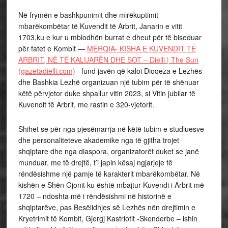
Në frymën e bashkpunimit dhe mirëkuptimit
mbarëkombëtar të Kuvendit të Arbrit, Janarin e vitit
1703,ku e kur u mblodhën burrat e dheut për të biseduar
për fatet e Kombit —
MËRQIA- KISHA E KUVENDIT TË
ARBRIT, NË TË KALUARËN DHE SOT – Dielli | The Sun
(gazetadielli.com)
–fund javën që kaloi Dioqeza e Lezhës
dhe Bashkia Lezhë organizuan një tubim për të shënuar
këtë përvjetor duke shpallur vitin 2023, si Vitin jubilar të
Kuvendit të Arbrit, me rastin e 320-vjetorit.
Shihet se për nga pjesëmarrja në këtë tubim e studiuesve
dhe personaliteteve akademike nga të gjitha trojet
shqiptare dhe nga diaspora, organizatorët duket se janë
munduar, me të drejtë, t’i japin kësaj ngjarjeje të
rëndësishme një pamje të karakterit mbarëkombëtar. Në
kishën e Shën Gjonit ku është mbajtur Kuvendi i Arbrit më
1720 – ndoshta më i rëndësishmi në historinë e
shqiptarëve, pas Besëlidhjes së Lezhës nën drejtimin e
Kryetrimit të Kombit, Gjergj Kastriotit -Skenderbe – ishin