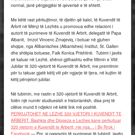
normal, janë përgjegjësi të qeverisë e të shtetit.
Me këtë rast përkujtimor, të djelën që kaloi, të Kuvendit të
Arbrit në Mërçi të Lezhës u promovua edhe relacioni i
autorit të punimeve të Kuvendit të Arbrit, delegatit të Papa
Albanit, Imzot Vincenc Zmajeviq, i botuar në gjuhen
shqipe, nga AIlbanisches (Albanishes) Institut, St. Gallen
dhe shtëpia botuese, Faik Konica Prishtinë. Tubimi i javës
së kaluar në Lezhë, shënoi gjithashtu edhe fillimin e Vitit
Jubilar të 320-vjetorit të Kuvendit të Arbrit, me premtimin
për tu takuar gjatë këtij viti për ngjarje të tjera, në kujtim të
këtij përvjetori jubilar.
Në tubimin, me rastin e 320-vjetorit të Kuvendit të Arbrit,
folën një numër studiuesish e historianësh, disa prej të
cilëve mund ti ndjekni në këtë link më poshtë.
PERKUJTOHET NE LEZHE 320 VJETORI I KUVENDIT TE
ARBERIT. Bashkia dhe Dioqeza e Lezhes kane perkujtuar
320 vjetorin e Kuvendit te Arberit, nje nga… | By Rrok |
Facebook
— Por, si pasqyrim të punimeve të tubimit, javën