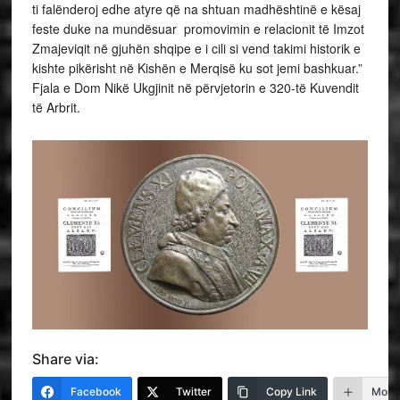
ti falënderoj edhe atyre që na shtuan madhështinë e kësaj
feste duke na mundësuar promovimin e relacionit të Imzot
Zmajeviqit në gjuhën shqipe e i cili si vend takimi historik e
kishte pikërisht në Kishën e Merqisë ku sot jemi bashkuar.”
Fjala e Dom Nikë Ukgjinit në përvjetorin e 320-të Kuvendit
të Arbrit.
Share via:
Facebook
Twitter
Copy Link
More