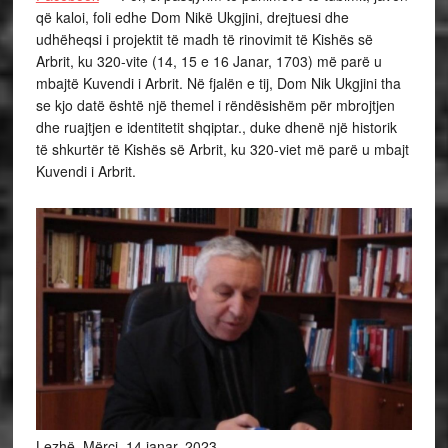
që kaloi, foli edhe Dom Nikë Ukgjini, drejtuesi dhe
udhëheqsi i projektit të madh të rinovimit të Kishës së
Arbrit, ku 320-vite (14, 15 e 16 Janar, 1703) më parë u
mbajtë Kuvendi i Arbrit. Në fjalën e tij, Dom Nik Ukgjini tha
se kjo datë është një themel i rëndësishëm për mbrojtjen
dhe ruajtjen e identitetit shqiptar., duke dhenë një historik
të shkurtër të Kishës së Arbrit, ku 320-viet më parë u mbajt
Kuvendi i Arbrit.
Lezhë, Mërçi, 14 janar, 2023