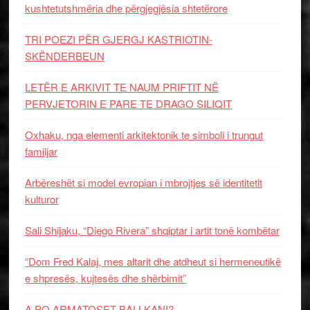
kushtetutshmëria dhe përgjegjësia shtetërore
TRI POEZI PËR GJERGJ KASTRIOTIN-
SKËNDERBEUN
LETËR E ARKIVIT TE NAUM PRIFTIT NË
PERVJETORIN E PARE TE DRAGO SILIQIT
Oxhaku, nga elementi arkitektonik te simboli i trungut
familjar
Arbëreshët si model evropian i mbrojtjes së identitetit
kulturor
Sali Shijaku, “Diego Rivera” shqiptar i artit tonë kombëtar
“Dom Fred Kalaj, mes altarit dhe atdheut si hermeneutikë
e shpresës, kujtesës dhe shërbimit”
A PO ARMATOSET BALLKANI?