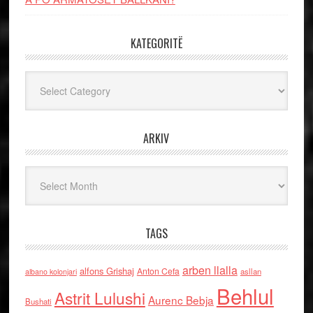
KATEGORITË
Kategoritë
ARKIV
Arkiv
TAGS
arben llalla
alfons Grishaj
Anton Cefa
asllan
albano kolonjari
Behlul
Astrit Lulushi
Aurenc Bebja
Bushati