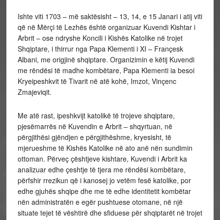
Ishte viti 1703 – më saktësisht – 13, 14, e 15 Janari i atij viti
që në Mërçi të Lezhës është organizuar Kuvendi Kishtar i
Arbrit – ose ndryshe Koncili i Kishës Katolike në trojet
Shqiptare, i thirrur nga Papa Klementi i XI – Françesk
Albani, me origjinë shqiptare. Organizimin e këtij Kuvendi
me rëndësi të madhe kombëtare, Papa Klementi ia besoi
Kryeipeshkvit të Tivarit në atë kohë, Imzot, Vinçenc
Zmajeviqit.
Me atë rast, ipeshkvijt katolikë të trojeve shqiptare,
pjesëmarrës në Kuvendin e Arbrit – shqyrtuan, në
përgjithësi gjëndjen e përgjithëshme, kryesisht, të
mjerueshme të Kishës Katolike në ato anë nën sundimin
ottoman. Përveç çështjeve kishtare, Kuvendi i Arbrit ka
analizuar edhe çeshtje të tjera me rëndësi kombëtare,
përfshir rrezikun që i kanosej jo vetëm fesë katolike, por
edhe gjuhës shqipe dhe me të edhe identitetit kombëtar
nën administratën e egër pushtuese otomane, në një
situate tejet të vështirë dhe sfiduese për shqiptarët në trojet