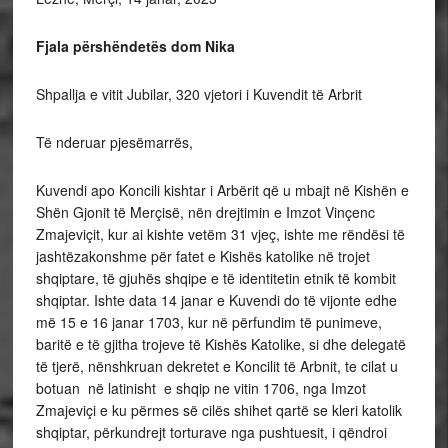
Fjala përshëndetës dom Nika
Shpallja e vitit Jubilar, 320 vjetori i Kuvendit të Arbrit
Të nderuar pjesëmarrës,
Kuvendi apo Koncili kishtar i Arbërit që u mbajt në Kishën e
Shën Gjonit të Merçisë, nën drejtimin e Imzot Vinçenc
Zmajeviçit, kur ai kishte vetëm 31 vjeç, ishte me rëndësi të
jashtëzakonshme për fatet e Kishës katolike në trojet
shqiptare, të gjuhës shqipe e të identitetin etnik të kombit
shqiptar. Ishte data 14 janar e Kuvendi do të vijonte edhe
më 15 e 16 janar 1703, kur në përfundim të punimeve,
baritë e të gjitha trojeve të Kishës Katolike, si dhe delegatë
të tjerë, nënshkruan dekretet e Koncilit të Arbnit, te cilat u
botuan në latinisht e shqip ne vitin 1706, nga Imzot
Zmajeviçi e ku përmes së cilës shihet qartë se kleri katolik
shqiptar, përkundrejt torturave nga pushtuesit, i qëndroi