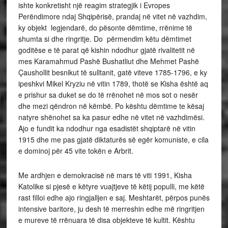
ishte konkretisht një reagim strategjik i Evropes
Perëndimore ndaj Shqipërisë, prandaj në vitet në vazhdim,
ky objekt legjendarë, do pësonte dëmtime, rrënime të
shumta si dhe ringritje. Do përmendim këtu dëmtimet
goditëse e të parat që kishin ndodhur gjatë rivalitetit në
mes Karamahmud Pashë Bushatliut dhe Mehmet Pashë
Çaushollit besnikut të sulltanit, gatë viteve 1785-1796, e ky
ipeshkvi Mikel Kryziu në vitin 1789, thotë se Kisha është aq
e prishur sa duket se do të rrënohet në mos sot o nesër
dhe mezi qëndron në këmbë. Po kështu dëmtime te kësaj
natyre shënohet sa ka pasur edhe në vitet në vazhdimësi.
Ajo e fundit ka ndodhur nga esadistët shqiptarë në vitin
1915 dhe me pas gjatë diktaturës së egër komuniste, e cila
e dominoj për 45 vite tokën e Arbrit.
Me ardhjen e demokracisë në mars të viti 1991, Kisha
Katolike si pjesë e këtyre vuajtjeve të këtij populli, me këtë
rast filloi edhe ajo ringjalljen e saj. Meshtarët, përpos punës
intensive baritore, ju desh të merreshin edhe më ringritjen
e mureve të rrënuara të disa objekteve të kultit. Kështu