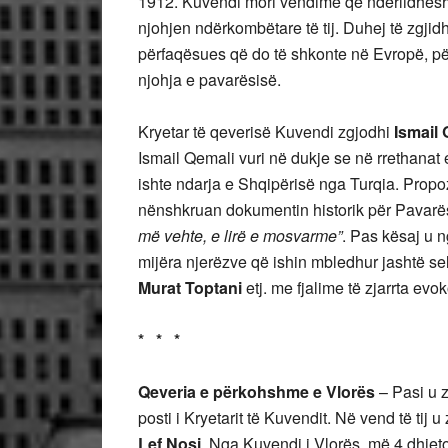
1912. Kuvendi mori vendime që ndërlidheshi
njohjen ndërkombëtare të tij. Duhej të zgji
përfaqësues që do të shkonte në Evropë, për
njohja e pavarësisë.
Kryetar të qeverisë Kuvendi zgjodhi
Ismail
Ismail Qemali vuri në dukje se në rrethanat 
ishte ndarja e Shqipërisë nga Turqia. Propozim
nënshkruan dokumentin historik për Pavarës
më vehte, e lirë e mosvarme”
. Pas kësaj u n
mijëra njerëzve që ishin mbledhur jashtë sel
Murat Toptani
etj. me fjalime të zjarrta evok
* * *
Qeveria e përkohshme e Vlorës
– Pasi u 
posti i Kryetarit të Kuvendit. Në vend të tij u
Lef Nosi
. Nga Kuvendi i Vlorës, më 4 dhjet