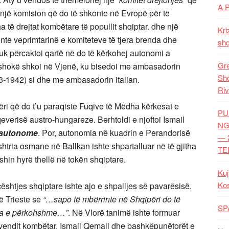
A 
j një komision që do të shkonte në Evropë për të
 të drejtat kombëtare të popullit shqiptar. dhe një
Kri
te veprimtarinë e komiteteve të tjera brenda dhe
shq
uk përcaktoi qartë në do të kërkohej autonomi a
Gre
 shokë shkoi në Vjenë, ku bisedoi me ambasadorin
Shq
3-1942) si dhe me ambasadorin italian.
Riv
ri që do t’u paraqiste Fuqive të Mëdha kërkesat e
PU
 qeverisë austro-hungareze. Berhtoldi e njoftoi Ismail
NG
autonome
. Por, autonomia në kuadrin e Perandorisë
— 
tria osmane në Ballkan ishte shpartalluar në të gjitha
TE
shin hyrë thellë në tokën shqiptare.
Kuj
Ko
çështjes shqiptare ishte ajo e shpalljes së pavarësisë.
ë Trieste se
“…sapo të mbërrinte në Shqipëri do të
SP
eria e përkohshme…”
. Në Vlorë tanimë ishte formuar
uvendit kombëtar. Ismail Qemali dhe bashkëpunëtorët e