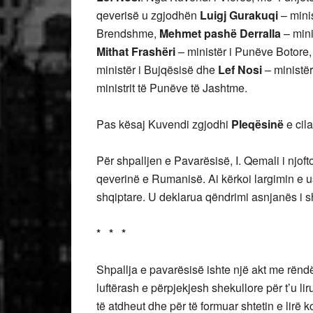
qeverisë u zgjodhën
Luigj Gurakuqi
– minis
Brendshme,
Mehmet pashë Derralla
– mini
Mithat Frashëri
– ministër i Punëve Botore
ministër i Bujqësisë dhe
Lef Nosi
– ministër
ministrit të Punëve të Jashtme.
Pas kësaj Kuvendi zgjodhi
Pleqësinë
e cila
Për shpalljen e Pavarësisë, I. Qemali i njof
qeverinë e Rumanisë. Ai kërkoi largimin e us
shqiptare. U deklarua qëndrimi asnjanës i sh
* * *
Shpallja e pavarësisë ishte një akt me rëndës
luftërash e përpjekjesh shekullore për t’u lir
të atdheut dhe për të formuar shtetin e lirë