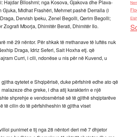
ci: Hajdar Blloshmi; nga Kosova, Gjakova dhe Plava-
Nen
h Gjuka, Midhat Frashëri, Mehmet pashë Derralla (i
Flo
 Draga, Dervish Ipeku, Zenel Begolli, Qerim Begolli;
Els
So
r Zografi Mborja, Dhimitër Berati, Dhimitër Ilo.
rë më 29 nëntor. Për shkak të rrethanave të luftës nuk
xhip Draga, Idriz Seferi, Sait Hoxha etj. që
jram Curri, i cili, ndonëse u nis për në Kuvend, u
jitha qytetet e Shqipërisë, duke përfshirë edhe ato që
malazeze dhe greke, i dha atij karakterin e një
hte shprehje e vendosmërisë së të gjithë shqiptarëve
 të cilin do të përfshiheshin të gjitha viset
illoi punimet e tij nga 28 nëntori deri më 7 dhjetor