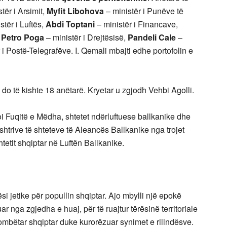
tër i Arsimit,
Myfit Libohova
– ministër i Punëve të
stër i Luftës,
Abdi Toptani
– ministër i Financave,
,
Petro Poga
– ministër i Drejtësisë,
Pandeli Cale
–
 i Postë-Telegrafëve. I. Qemali mbajti edhe portofolin e
 do të kishte 18 anëtarë. Kryetar u zgjodh Vehbi Agolli.
toi Fuqitë e Mëdha, shtetet ndërluftuese ballkanike dhe
htrive të shteteve të Aleancës Ballkanike nga trojet
tetit shqiptar në Luftën Ballkanike.
i jetike për popullin shqiptar. Ajo mbylli një epokë
uar nga zgjedha e huaj, për të ruajtur tërësinë territoriale
 kombëtar shqiptar duke kurorëzuar synimet e rilindësve.