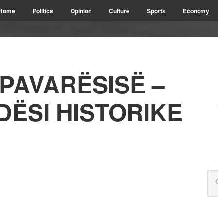
Home
Politics
Opinion
Culture
Sports
Economy
 PAVARËSISË –
DËSI HISTORIKE