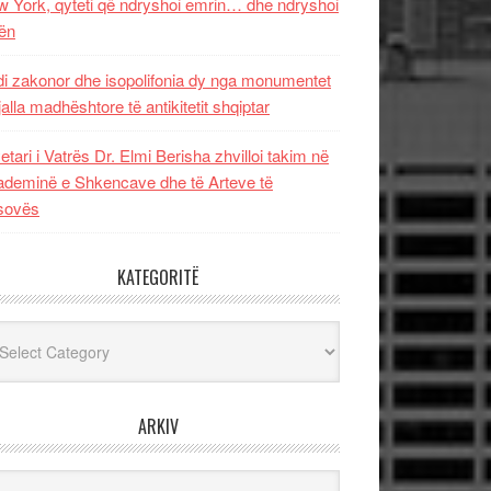
 York, qyteti që ndryshoi emrin… dhe ndryshoi
ën
i zakonor dhe isopolifonia dy nga monumentet
jalla madhështore të antikitetit shqiptar
etari i Vatrës Dr. Elmi Berisha zhvilloi takim në
deminë e Shkencave dhe të Arteve të
sovës
KATEGORITË
egoritë
ARKIV
iv