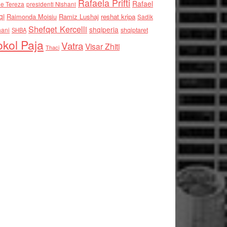
Rafaela Prifti
Rafael
e Tereza
presidenti Nishani
qi
Raimonda Moisiu
Ramiz Lushaj
reshat kripa
Sadik
Shefqet Kercelli
shqiperia
hani
shqiptaret
SHBA
kol Paja
Vatra
Visar Zhiti
Thaci