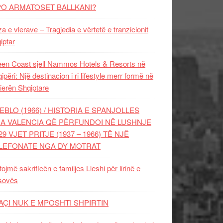
PO ARMATOSET BALLKANI?
za e vlerave – Tragjedia e vërtetë e tranzicionit
iptar
en Coast sjell Nammos Hotels & Resorts në
ipëri: Një destinacion i ri lifestyle merr formë në
ierën Shqiptare
EBLO (1966) / HISTORIA E SPANJOLLES
A VALENCIA QË PËRFUNDOI NË LUSHNJE
29 VJET PRITJE (1937 – 1966) TË NJË
LEFONATE NGA DY MOTRAT
tojmë sakrificën e familjes Lleshi për lirinë e
sovës
AÇI NUK E MPOSHTI SHPIRTIN