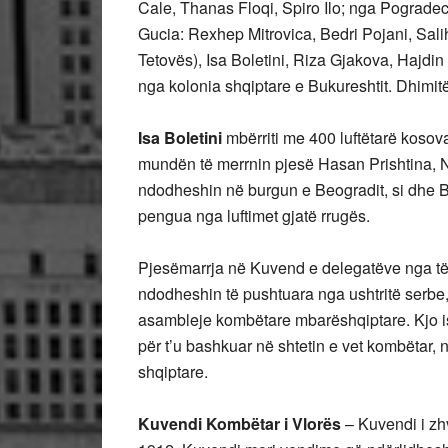
Cale, Thanas Floqi, Spiro Ilo; nga Pograde
Gucia: Rexhep Mitrovica, Bedri Pojani, Sali
Tetovës), Isa Boletini, Riza Gjakova, Hajdin
nga kolonia shqiptare e Bukureshtit. Dhimitë
Isa Boletini
mbërriti me 400 luftëtarë kosova
mundën të merrnin pjesë Hasan Prishtina, Ne
ndodheshin në burgun e Beogradit, si dhe Ba
pengua nga luftimet gjatë rrugës.
Pjesëmarrja në Kuvend e delegatëve nga të g
ndodheshin të pushtuara nga ushtritë serbe, 
asambleje kombëtare mbarëshqiptare. Kjo is
për t’u bashkuar në shtetin e vet kombëtar, në
shqiptare.
Kuvendi Kombëtar i Vlorës
– Kuvendi i zhv