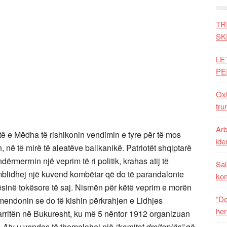
TR
SK
LE
PE
Oxh
tru
Arb
itë e Mëdha të rishikonin vendimin e tyre për të mos
iden
 në të mirë të aleatëve ballkanikë. Patriotët shqiptarë
rmerrnin një veprim të ri politik, krahas atij të
Sal
mblidhej një kuvend kombëtar që do të parandalonte
ko
ësinë tokësore të saj. Nismën për këtë veprim e morën
“Do
t mendonin se do të kishin përkrahjen e Lidhjes
her
arritën në Bukuresht, ku më 5 nëntor 1912 organizuan
. Aty u vendos të themelohej një
“komitet drejtonjës”
që