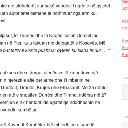
New
hkë me atdhetarët durrsakë vendosi t ngrinte në qytetet
bot
guan autoritetet osmane të ndihmuar nga armiku i
ovi.
Kod
e g
ijakut, të Tiranës dhe të Krujës Ismail Qemali me
Kry
uan në Fier, ku u takuan me delegatët e Kosovës. Më
Aka
të patriotizmi kishte pushtuar qytetin ku kisha lindur … “
Ko
ganizues dhe u dërgoi pleqësive të katundeve një
onin njerëzit e aftë për armë dhe t’i mbanin në
Kat
 Durrësit, Tiranës, Krujës dhe Elbasanit. Më 25 nëntor
rmen atë e shpallën Durrësi dhe Tirana, ndërsa më 27
rëmjen e 27 nëntorit, delegatët që ndodheshin në
kuvendin kombëtar.
lorë Kuvendi Kombëtar. Në mbledhjen e parë të
Ark