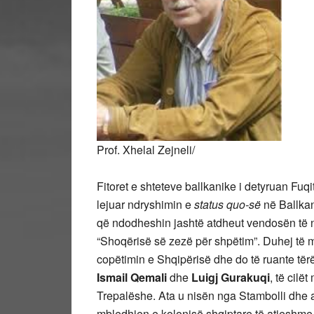
Prof. Xhelal Zejneli/
Fitoret e shteteve ballkanike i detyruan Fuq
lejuar ndryshimin e
status quo-së
në Ballkan,
që ndodheshin jashtë atdheut vendosën të ndë
“Shoqërisë së zezë për shpëtim”. Duhej të 
copëtimin e Shqipërisë dhe do të ruante tër
Ismail Qemali
dhe
Luigj Gurakuqi
, të cilë
Trepalëshe. Ata u nisën nga Stambolli dhe 
mbledhjen e kolonisë shqiptare të atjeshme