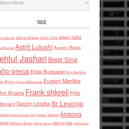
TAGS
arben llalla
alfons Grishaj
Anton Cefa
no kolonjari
Astrit Lulushi
Aurenc Bebja
an Bushati
ehlul Jashari
Beqir Sina
alip greca
Elida Buçpapaj
Elmi Berisha
Eugjen Merlika
er Bytyci
Ermira Babamusta
Frank shkreli
hri Xharra
Fritz
Ilir Levonja
Gezim Llojdia
dovani
kosova
rviste
Kolec Traboini
Keze Kozeta Zylo
sove
nderroi jete
Marjana Bulku
ne Kosove
Murat Gecaj