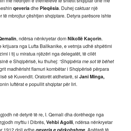
n me hedhjen e themeleve të shtetit shqiptar dhe me
dheshin
qeveria
dhe
Pleqësia
. Duhej caktuar një
 të mbrojtur çështjen shqiptare. Detyra parësore ishte
 Qemalin
, ndërsa nënkryetar dom
Nikollë Kaçorin
.
e krijuara nga Lufta Ballkanike, e vetmja udhë shpëtimi
i i tij u miratua njëzëri nga delegatët, të cilët
inë e Shqipërisë, ku thuhej:
“Shqipëria me sot të bëhet
grit madhërisht flamuri kombëtar i Shqipërisë përpara
isë së Kuvendit. Oratorët atdhetarë, si
Jani Minga,
onin luftërat e popullit shqiptar për liri.
zgjodh në detyrë të re, I. Qemali dha dorëheqje nga
 zgjodh myftiu i Dibrës,
Vehbi Agolli
, ndërsa nënkryetar
or 1912 doli edhe
qeveria e përkohshme
. Anëtarë të