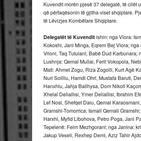
Kuvendit morën pjesë 37 delegatë, të cilët u
që përfaqësonin të gjitha viset shqiptare. 
të Lëvizjes Kombëtare Shqiptare.
Delegatët të Kuvendit
ishin: nga Vlora: Is
Kokoshi, Jani Minga, Eqrem Bej Vlora; nga S
Vrioni, Taq Tutulani, Babë Dud Karbunara; 
Lushnja: Qemal Mullai, Ferit Vokopola, Nebi
Mati: Ahmet Zogu, Riza Zogolli, Kurt Agë Kad
Nuri Soilliu, Hamdi Ohri, Mustafa Baruti, D
Hanxhiu, Jahja Ballhysa, Dom Nikoll Kaçorri
Xhelal Deliallisi, Ymer Deliallisi, Ibrahim 
Lef Nosi, Shefqet Daiu, Qemal Karaosmani
Gramshi-Tomorrica: Ismail Qemali Gramshi; n
Harxhi, Myfid Libohova, Petro Poga, Jani Pa
Tepelenë: Feim Mezhgorani; nga Janina: kris
Jakup Veseli, Rexhep Demi, Aziz Tahir Ajdo