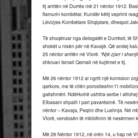
tij arritën në Durrës më 21 nëntor 1912. Bas
flamurin kombëtar. Kundër këtij veprimi rea
Lëvizjes Kombëtare Shqiptare, dhespot Jak
Të shoqëruar nga delegatët e Durrësit, të Sh
shokët u nisën për në Kavajë. Që andej kal
25 nëntor arritën në Vlorë.
“Një zjarr i shenj
shkruan Ismail Qemali në kujtimet e tij.
Më 26 nëntor 1912 ai ngriti një komision or
qarkore, me të cilën porositeshin t’i mobiliz
gatishmëri. Ndërkohë ushtria serbe i afrohej
Elbasani shpalli i pari pavarësinë. Të nesë
nëntor – Kavaja, Peqini dhe Lushnja. Në mb
Vlorë, vendosën të mblidhnin të nesërmen 
Më 28 Nëntor 1912, në orën 14, u hap në V