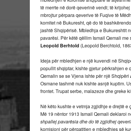
të merrte në dorë qeverinë vendi; të krijohe
mbrojtur përpara qeverive të Fuqive të Mëdha
komitet në Bukuresht, që do të bashkërendon
jashtë Shqipërisë. Mbledhja e Bukureshtit n
pavarësi. Për këtë qëllim Ismail Qemali me
Leopold Berhtold
(Leopold Berchtold, 186
Ideja për mbledhjen e një kuvendi në Shqipë
popullit shqiptar, kishte gjetur përkrahjen e
Qemalin se se Vjena ishte për një Shqipëri
Osmane tashmë nuk kishte asnjë kuptim. Ush
frontet. Trupat serbe, malazeze dhe greke ki
Në këto kushte e vetmja zgjidhje e drejtë e 
Më 19 nëntor 1913 Ismail Qemali deklaroi n
shpallej pavarësia dhe do të zgjidhej qev
komisioni për përgatitjen e mbledhjes së k