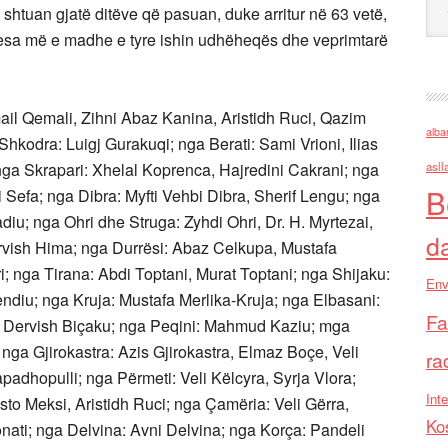
 shtuan gjatë ditëve që pasuan, duke arritur në 63 vetë,
Pjesa më e madhe e tyre ishin udhëheqës dhe veprimtarë
mail Qemali, Zihni Abaz Kanina, Aristidh Ruci, Qazim
alba
hkodra: Luigj Gurakuqi; nga Berati: Sami Vrioni, Ilias
nga Skrapari: Xhelal Koprenca, Hajredini Cakrani; nga
asll
B
 Sefa; nga Dibra: Myfti Vehbi Dibra, Sherif Lengu; nga
iu; nga Ohri dhe Struga: Zyhdi Ohri, Dr. H. Myrtezai,
d
ervish Hima; nga Durrësi: Abaz Celkupa, Mustafa
; nga Tirana: Abdi Toptani, Murat Toptani; nga Shijaku:
Env
Efendiu; nga Kruja: Mustafa Merlika-Kruja; nga Elbasani:
Fa
, Dervish Biçaku; nga Peqini: Mahmud Kaziu; mga
ga Gjirokastra: Azis Gjirokastra, Elmaz Boçe, Veli
ra
padhopulli; nga Përmeti: Veli Këlcyra, Syrja Vlora;
Inte
to Meksi, Aristidh Ruci; nga Çamëria: Veli Gërra,
Ko
nati; nga Delvina: Avni Delvina; nga Korça: Pandeli