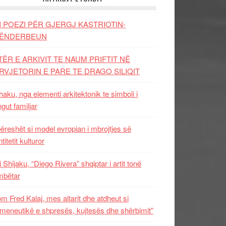
I POEZI PËR GJERGJ KASTRIOTIN-
ËNDERBEUN
TËR E ARKIVIT TE NAUM PRIFTIT NË
RVJETORIN E PARE TE DRAGO SILIQIT
aku, nga elementi arkitektonik te simboli i
ngut familjar
ëreshët si model evropian i mbrojtjes së
titetit kulturor
i Shijaku, “Diego Rivera” shqiptar i artit tonë
mbëtar
m Fred Kalaj, mes altarit dhe atdheut si
meneutikë e shpresës, kujtesës dhe shërbimit”