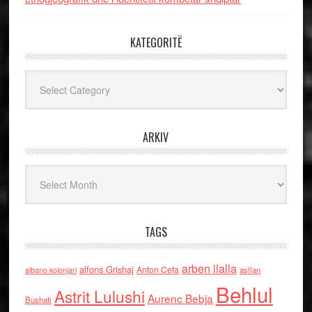
KATEGORITË
Kategoritë
ARKIV
Arkiv
TAGS
arben llalla
alfons Grishaj
Anton Cefa
asllan
albano kolonjari
Behlul
Astrit Lulushi
Aurenc Bebja
Bushati