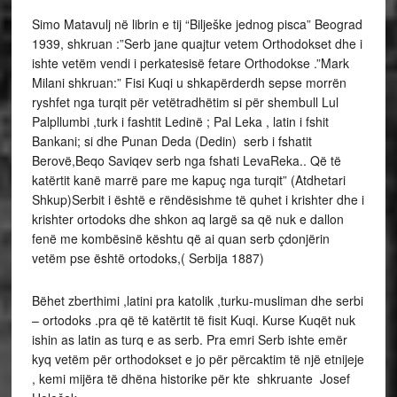
Simo Matavulj në librin e tij “Bilješke jednog pisca” Beograd
1939, shkruan :”Serb jane quajtur vetem Orthodokset dhe i
ishte vetëm vendi i perkatesisë fetare Orthodokse .”Mark
Milani shkruan:” Fisi Kuqi u shkapërderdh sepse morrën
ryshfet nga turqit për vetëtradhëtim si për shembull Lul
Palpllumbi ,turk i fashtit Ledinë ; Pal Leka , latin i fshit
Bankani; si dhe Punan Deda (Dedin) serb i fshatit
Berovë,Beqo Saviqev serb nga fshati LevaReka.. Që të
katërtit kanë marrë pare me kapuç nga turqit” (Atdhetari
Shkup)Serbit i është e rëndësishme të quhet i krishter dhe i
krishter ortodoks dhe shkon aq largë sa që nuk e dallon
fenë me kombësinë kështu që ai quan serb çdonjërin
vetëm pse është ortodoks,( Serbija 1887)
Bëhet zberthimi ,latini pra katolik ,turku-musliman dhe serbi
– ortodoks .pra që të katërtit të fisit Kuqi. Kurse Kuqët nuk
ishin as latin as turq e as serb. Pra emri Serb ishte emër
kyq vetëm për orthodokset e jo për përcaktim të një etnijeje
, kemi mijëra të dhëna historike për kte shkruante Josef