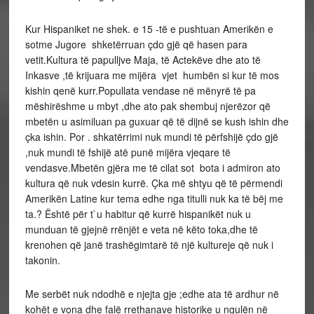
Kur Hispaniket ne shek. e 15 -të e pushtuan Amerikën e
sotme Jugore shketërruan çdo gjë që hasen para
vetit.Kultura të papulljve Maja, të Actekëve dhe ato të
Inkasve ,të krijuara me mijëra vjet humbën si kur të mos
kishin qenë kurr.Popullata vendase në mënyrë të pa
mëshirëshme u mbyt ,dhe ato pak shembuj njerëzor që
mbetën u asimiluan pa guxuar që të dijnë se kush ishin dhe
çka ishin. Por . shkatërrimi nuk mundi të përfshijë çdo gjë
,nuk mundi të fshijë atë punë mijëra vjeqare të
vendasve.Mbetën gjëra me të cilat sot bota i admiron ato
kultura që nuk vdesin kurrë. Çka më shtyu që të përmendi
Amerikën Latine kur tema edhe nga titulli nuk ka të bëj me
ta.? Është për t`u habitur që kurrë hispanikët nuk u
munduan të gjejnë rrënjët e veta në këto toka,dhe të
krenohen që janë trashëgimtarë të një kultureje që nuk i
takonin.
Me serbët nuk ndodhë e njejta gje ;edhe ata të ardhur në
kohët e vona dhe falë rrethanave historike u ngulën në