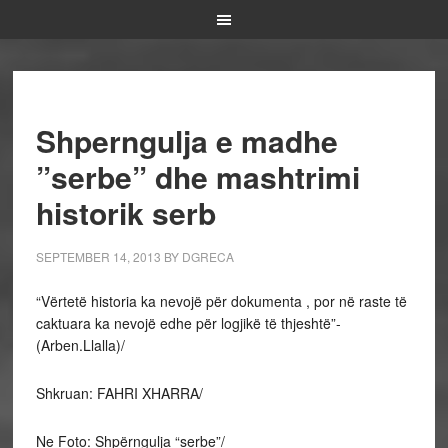
Shperngulja e madhe
”serbe” dhe mashtrimi
historik serb
SEPTEMBER 14, 2013
BY
DGRECA
“Vërtetë historia ka nevojë për dokumenta , por në raste të
caktuara ka nevojë edhe për logjikë të thjeshtë”-
(Arben.Llalla)/
Shkruan: FAHRI XHARRA/
Ne Foto: Shpërngulja “serbe”/