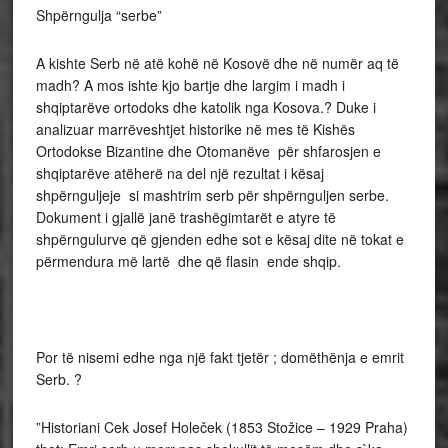
Shpërngulja “serbe”
A kishte Serb në atë kohë në Kosovë dhe në numër aq të
madh? A mos ishte kjo bartje dhe largim i madh i
shqiptarëve ortodoks dhe katolik nga Kosova.? Duke i
analizuar marrëveshtjet historike në mes të Kishës
Ortodokse Bizantine dhe Otomanëve për shfarosjen e
shqiptarëve atëherë na del një rezultat i kësaj
shpërnguljeje si mashtrim serb për shpërnguljen serbe.
Dokument i gjallë janë trashëgimtarët e atyre të
shpërngulurve që gjenden edhe sot e kësaj dite në tokat e
përmendura më lartë dhe që flasin ende shqip.
Por të nisemi edhe nga një fakt tjetër ; domëthënja e emrit
Serb. ?
”Historiani Cek Josef Holeček (1853 Stožice – 1929 Praha)