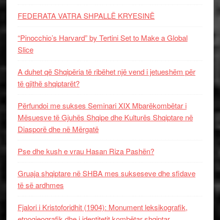
FEDERATA VATRA SHPALLË KRYESINË
“Pinocchio’s Harvard” by Tertini Set to Make a Global
Slice
A duhet që Shqipëria të ribëhet një vend i jetueshëm për
të gjithë shqiptarët?
Përfundoi me sukses Seminari XIX Mbarëkombëtar i
Mësuesve të Gjuhës Shqipe dhe Kulturës Shqiptare në
Diasporë dhe në Mërgatë
Pse dhe kush e vrau Hasan Riza Pashën?
Gruaja shqiptare në SHBA mes sukseseve dhe sfidave
të së ardhmes
Fjalori i Kristoforidhit (1904): Monument leksikografik,
etnogjeografik dhe i identitetit kombëtar shqiptar