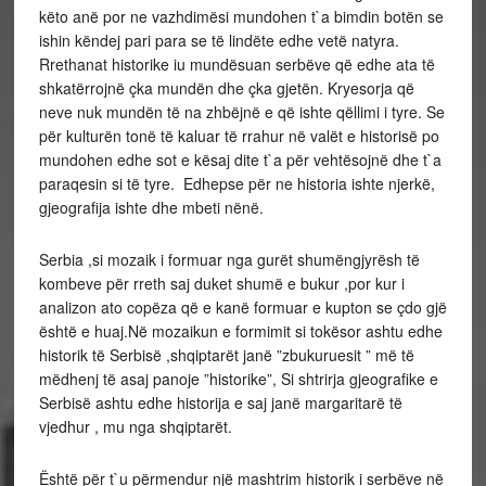
këto anë por ne vazhdimësi mundohen t`a bimdin botën se
ishin këndej pari para se të lindëte edhe vetë natyra.
Rrethanat historike iu mundësuan serbëve që edhe ata të
shkatërrojnë çka mundën dhe çka gjetën. Kryesorja që
neve nuk mundën të na zhbëjnë e që ishte qëllimi i tyre. Se
për kulturën tonë të kaluar të rrahur në valët e historisë po
mundohen edhe sot e kësaj dite t`a për vehtësojnë dhe t`a
paraqesin si të tyre. Edhepse për ne historia ishte njerkë,
gjeografija ishte dhe mbeti nënë.
Serbia ,si mozaik i formuar nga gurët shumëngjyrësh të
kombeve për rreth saj duket shumë e bukur ,por kur i
analizon ato copëza që e kanë formuar e kupton se çdo gjë
është e huaj.Në mozaikun e formimit si tokësor ashtu edhe
historik të Serbisë ,shqiptarët janë ”zbukuruesit ” më të
mëdhenj të asaj panoje ”historike”, Si shtrirja gjeografike e
Serbisë ashtu edhe historija e saj janë margaritarë të
vjedhur , mu nga shqiptarët.
Është për t`u përmendur një mashtrim historik i serbëve në