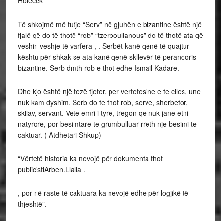
Holeček
Të shkojmë më tutje “Serv” në gjuhën e bizantine është një
fjalë që do të thotë “rob” “tzerboulianous” do të thotë ata që
veshin veshje të varfera , . Serbët kanë qenë të quajtur
kështu për shkak se ata kanë qenë skllevër të perandoris
bizantine. Serb dmth rob e thot edhe Ismail Kadare.
Dhe kjo është një tezë tjeter, per vertetesine e te ciles, une
nuk kam dyshim. Serb do te thot rob, serve, sherbetor,
skllav, servant. Vete emri i tyre, tregon qe nuk jane etni
natyrore, por besimtare te grumbulluar rreth nje besimi te
caktuar. ( Atdhetari Shkup)
“Vërtetë historia ka nevojë për dokumenta thot
publicistiArben.Llalla .
, por në raste të caktuara ka nevojë edhe për logjikë të
thjeshtë”.