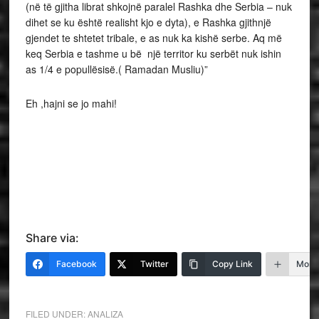
(në të gjitha librat shkojnë paralel Rashka dhe Serbia – nuk
dihet se ku është realisht kjo e dyta), e Rashka gjithnjë
gjendet te shtetet tribale, e as nuk ka kishë serbe. Aq më
keq Serbia e tashme u bë një territor ku serbët nuk ishin
as 1/4 e popullësisë.( Ramadan Musliu)”
Eh ,hajni se jo mahi!
Share via:
Facebook
Twitter
Copy Link
More
FILED UNDER:
ANALIZA