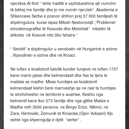
njerzëve.Ai thot “ Ishte traditë e vazhdueshme që numrimi
të bëhej me familje dhe jo me numër njerzish” .Akademia e
Shkencave Serbe e pranon shifren prej 37 000 familjesh të
shpërngulura kurse sipas Milosh Nestoroviqit ,”Problemet
etnodemografike të Kosovës dhe Metohisë” mbetën të
shkreta në Kosovë mbi 36o fshatra “
“ Serbët” e shpërngulur u vendosën në Hungarinë e sotme
, Vojvodinën e sotme dhe në Kroaci.
Ne luften e koalicionit katolik kunder turqeve ne luften 1737
kane marre pjese dhe kelmendasit dhe fise te tjera te
malsise se madhe. Mbas humbjes se koalicionit
kelmendasit kishin bere marrveshje qe ne rast te humbjes
te strehoheshin ne territoret e austrise. Keshtu nga
kelmendi kane ikur 273 familje dhe nga gjithe Malsia e
Madhe reth 3000 persona. ne Borgo Erizo, Nikinci, ne
Zara, Hertovski, Zemunik te Kroacise.(Gjon Vuksani) Kjo
eshte nga shperngulja e dytë ”serbe” .