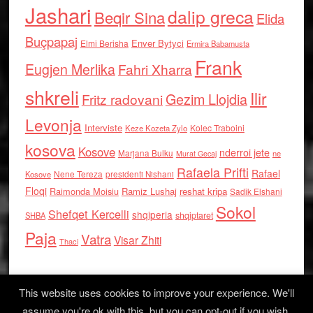
Jashari
dalip greca
Beqir Sina
Elida
Buçpapaj
Enver Bytyci
Elmi Berisha
Ermira Babamusta
Frank
Eugjen Merlika
Fahri Xharra
shkreli
Ilir
Gezim Llojdia
Fritz radovani
Levonja
Interviste
Kolec Traboini
Keze Kozeta Zylo
kosova
Kosove
nderroi jete
Marjana Bulku
ne
Murat Gecaj
Rafaela Prifti
Rafael
Nene Tereza
Kosove
presidenti Nishani
Floqi
Raimonda Moisiu
Ramiz Lushaj
reshat kripa
Sadik Elshani
Sokol
Shefqet Kercelli
shqiperia
shqiptaret
SHBA
Paja
Vatra
Visar Zhiti
Thaci
This website uses cookies to improve your experience. We'll
assume you're ok with this, but you can opt-out if you wish.