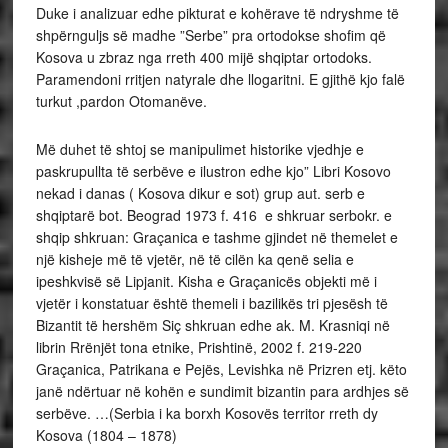
Duke i analizuar edhe pikturat e kohërave të ndryshme të
shpërnguljs së madhe ”Serbe” pra ortodokse shofim që
Kosova u zbraz nga rreth 400 mijë shqiptar ortodoks.
Paramendoni rritjen natyrale dhe llogaritni. E gjithë kjo falë
turkut ,pardon Otomanëve.
Më duhet të shtoj se manipulimet historike vjedhje e
paskrupullta të serbëve e ilustron edhe kjo” Libri Kosovo
nekad i danas ( Kosova dikur e sot) grup aut. serb e
shqiptarë bot. Beograd 1973 f. 416 e shkruar serbokr. e
shqip shkruan: Graçanica e tashme gjindet në themelet e
një kisheje më të vjetër, në të cilën ka qenë selia e
ipeshkvisë së Lipjanit. Kisha e Graçanicës objekti më i
vjetër i konstatuar është themeli i bazilikës tri pjesësh të
Bizantit të hershëm Siç shkruan edhe ak. M. Krasniqi në
librin Rrënjët tona etnike, Prishtinë, 2002 f. 219-220
Graçanica, Patrikana e Pejës, Levishka në Prizren etj. këto
janë ndërtuar në kohën e sundimit bizantin para ardhjes së
serbëve. …(Serbia i ka borxh Kosovës territor rreth dy
Kosova (1804 – 1878)