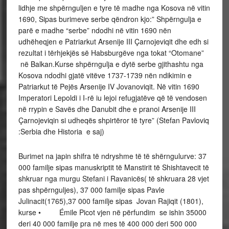
lidhje me shpërnguljen e tyre të madhe nga Kosova në vitin
1690, Sipas burimeve serbe qëndron kjo:” Shpërngulja e
parë e madhe “serbe” ndodhi në vitin 1690 nën
udhëheqjen e Patriarkut Arsenije III Çarnojeviqit dhe edh si
rezultat i tërhjekjës së Habsburgëve nga tokat “Otomane”
në Balkan.Kurse shpërngulja e dytë serbe gjithashtu nga
Kosova ndodhi gjatë vitëve 1737-1739 nën ndikimin e
Patriarkut të Pejës Arsenije IV Jovanoviqit. Në vitin 1690
Imperatori Lepoldi i I-rë iu lejoi refugjatëve që të vendosen
në rrypin e Savës dhe Danubit dhe e pranoi Arsenije III
Çarnojeviqin si udheqës shpirtëror të tyre” (Stefan Pavloviq
:Serbia dhe Historia e saj)
Burimet na japin shifra të ndryshme të të shërngulurve: 37
000 familje sipas manuskriptit të Manstirit të Shishtavecit të
shkruar nga murgu Stefani i Ravanicës( të shkruara 28 vjet
pas shpërnguljes), 37 000 familje sipas Pavle
Julinacit(1765),37 000 familje sipas Jovan Rajiqit (1801),
kurse • Émile Picot vjen në përfundim se ishin 35000
deri 40 000 familje pra në mes të 400 000 deri 500 000