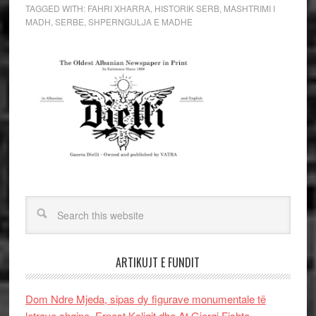
TAGGED WITH:
FAHRI XHARRA
,
HISTORIK SERB
,
MASHTRIMI I
MADH
,
SERBE
,
SHPERNGULJA E MADHE
ARTIKUJT E FUNDIT
Dom Ndre Mjeda, sipas dy figurave monumentale të
letrave shqipe, Ernest Koliqit dhe At Gjergj Fishta