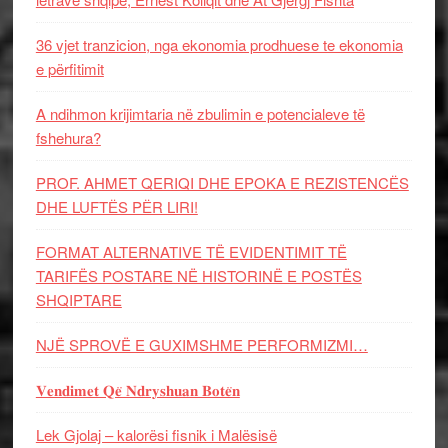
36 vjet tranzicion, nga ekonomia prodhuese te ekonomia
e përfitimit
A ndihmon krijimtaria në zbulimin e potencialeve të
fshehura?
PROF. AHMET QERIQI DHE EPOKA E REZISTENCЁS
DHE LUFTЁS PЁR LIRI!
FORMAT ALTERNATIVE TË EVIDENTIMIT TË
TARIFËS POSTARE NË HISTORINË E POSTËS
SHQIPTARE
NJË SPROVË E GUXIMSHME PERFORMIZMI…
𝐕𝐞𝐧𝐝𝐢𝐦𝐞𝐭 𝐐𝐞̈ 𝐍𝐝𝐫𝐲𝐬𝐡𝐮𝐚𝐧 𝐁𝐨𝐭𝐞̈𝐧
Lek Gjolaj – kalorësi fisnik i Malësisë