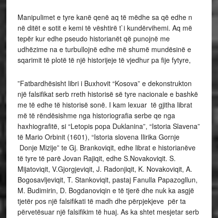
Manipulimet e tyre kanë qenë aq të mëdhe sa që edhe n
në ditët e sotit e kemi të vështirë t`i kundërvihemi. Aq më
tepër kur edhe pseudo historianët që punojnë me
udhëzime na e turbullojnë edhe më shumë mundësinë e
sqarimit të plotë të një historijeje të vjedhur pa fije fytyre,
”Fatbardhësisht libri i Buxhovit “Kosova” e dekonstrukton
një falsifikat serb rreth historisë së tyre nacionale e bashkë
me të edhe të historisë sonë. I kam lexuar të gjitha librat
më të rëndësishme nga historiografia serbe qe nga
haxhiografitë, si “Letopis popa Duklanina”, “Istoria Slavena”
të Mario Orbinit (1601), “Istoria slovena Ilirika Gornje
Donje Mizije” te Gj. Brankoviqit, edhe librat e historianëve
të tyre të parë Jovan Rajiqit, edhe S.Novakoviqit. S.
Mijatoviqit, V.Gjorgjeviqit, J. Radonjiqit, K. Novakoviqit, A.
Bogosavljeviqit, T. Stankoviqit, pastaj Fanulla Papazogllun,
M. Budimirin, D. Bogdanoviqin e të tjerë dhe nuk ka asgjë
tjetër pos një falsifikati të madh dhe përpjekjeve për ta
përvetësuar një falsifikim të huaj. As ka shtet mesjetar serb