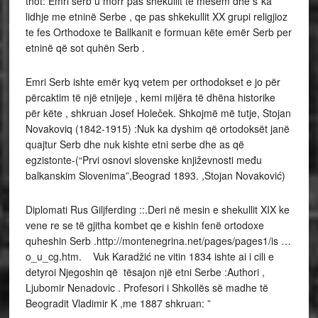
thot: Emri serb u morr pas shekullit të mesëm dhe s`ka
lidhje me etninë Serbe , qe pas shkekullit XX grupi religjioz
te fes Orthodoxe te Ballkanit e formuan këte emër Serb per
etninë që sot quhën Serb .
Emri Serb ishte emër kyq vetem per orthodokset e jo për
përcaktim të një etnijeje , kemi mijëra të dhëna historike
për këte , shkruan Josef Holeček. Shkojmë më tutje, Stojan
Novakoviq (1842-1915) :Nuk ka dyshim që ortodoksët janë
quajtur Serb dhe nuk kishte etni serbe dhe as që
egzistonte-(“Prvi osnovi slovenske književnosti među
balkanskim Slovenima”,Beograd 1893. ,Stojan Novaković)
Diplomati Rus Giljferding ::.Deri në mesin e shekullit XIX ke
vene re se të gjitha kombet qe e kishin fenë ortodoxe
quheshin Serb .http://montenegrina.net/pages/pages1/is …
o_u_cg.htm. Vuk Karadžić ne vitin 1834 ishte ai i cili e
detyroi Njegoshin që tësajon një etni Serbe :Authori ,
Ljubomir Nenadovic . Profesori i Shkollës së madhe të
Beogradit Vladimir K ,me 1887 shkruan: ”