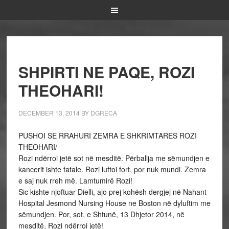
SHPIRTI NE PAQE, ROZI
THEOHARI!
DECEMBER 13, 2014
BY
DGRECA
PUSHOI SE RRAHURI ZEMRA E SHKRIMTARES ROZI
THEOHARI/
Rozi ndërroi jetë sot në mesditë. Përballja me sëmundjen e
kancerit ishte fatale. Rozi luftoi fort, por nuk mundi. Zemra
e saj nuk rreh më. Lamtumirë Rozi!
Sic kishte njoftuar Dielli, ajo prej kohësh dergjej në Nahant
Hospital Jesmond Nursing House ne Boston në dyluftim me
sëmundjen. Por, sot, e Shtunë, 13 Dhjetor 2014, në
mesditë, Rozi ndërroi jetë!