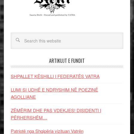
ARTIKUJT E FUNDIT
SHPALLET KËSHILLI I FEDERATËS VATRA
LUMI SI UDHË E NDRYSHIM NË POEZINË
AGOLLIANE
ZËMËRIM DHE PAS VDEKJES! DISIDENTI I
PËRHERSHËM…
Patriotë nga Shqipëria vizituan Vatrën