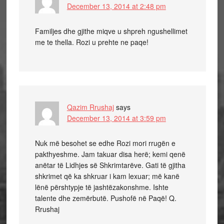
December 13, 2014 at 2:48 pm
Familjes dhe gjithe miqve u shpreh ngushellimet
me te thella. Rozi u prehte ne paqe!
Qazim Rrushaj
says
December 13, 2014 at 3:59 pm
Nuk më besohet se edhe Rozi mori rrugën e
pakthyeshme. Jam takuar disa herë; kemi qenë
anëtar të Lidhjes së Shkrimtarëve. Gati të gjitha
shkrimet që ka shkruar i kam lexuar; më kanë
lënë përshtypje të jashtëzakonshme. Ishte
talente dhe zemërbutë. Pushofë në Paqë! Q.
Rrushaj