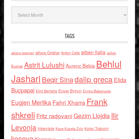
Arkiv
TAGS
arben llalla
alfons Grishaj
Anton Cefa
asllan
albano kolonjari
Behlul
Astrit Lulushi
Aurenc Bebja
Bushati
Jashari
dalip greca
Beqir Sina
Elida
Buçpapaj
Enver Bytyci
Elmi Berisha
Ermira Babamusta
Frank
Eugjen Merlika
Fahri Xharra
shkreli
Ilir
Gezim Llojdia
Fritz radovani
Levonja
Interviste
Kolec Traboini
Keze Kozeta Zylo
kosova