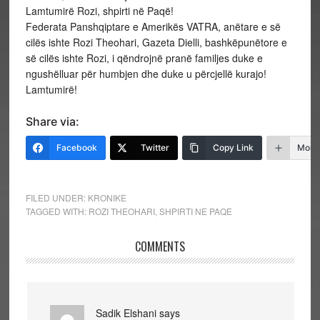
Lamtumirë Rozi, shpirti në Paqë!
Federata Panshqiptare e Amerikës VATRA, anëtare e së
cilës ishte Rozi Theohari, Gazeta Dielli, bashkëpunëtore e
së cilës ishte Rozi, i qëndrojnë pranë familjes duke e
ngushëlluar për humbjen dhe duke u përcjellë kurajo!
Lamtumirë!
Share via:
Facebook
Twitter
Copy Link
More
FILED UNDER:
KRONIKE
TAGGED WITH:
ROZI THEOHARI
,
SHPIRTI NE PAQE
COMMENTS
Sadik Elshani
says