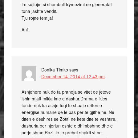
Te kujtojm si shembull frymezimi ne gjeneratat
tona jashte vendit.
Tju rojne femija!
Ani
Donika Timko
says
December 14, 2014 at 12:43 pm
Asnjehere nuk do ta pranoja se vitet qe jetove
ishin mjaft mikja ime e dashur.Drama e ikjes
tende nuk ka asnje fuqi te shuaje driten e
energjise humane qe le pas per te gjithe ne. Ne
diten e deshires se Zotit, ne kete dite te veshtire,
dashuria per njeriun eshte e dhimbshme dhe e
perjetshme.Rozi, le te prehet shpirti yt ne