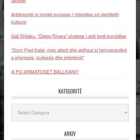
familjar
Arbëreshët si model evropian i mbrojtjes së identitetit
kulturor
Sali Shijaku, “Diego Rivera” shqiptar i artit tonë kombëtar
“Dom Fred Kalaj, mes altarit dhe atdheut si hermeneutikë
e shpresës, kujtesës dhe shërbimit”
A PO ARMATOSET BALLKANI?
KATEGORITË
Kategoritë
ARKIV