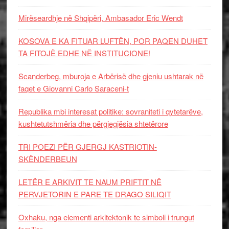
Mirëseardhje në Shqipëri, Ambasador Eric Wendt
KOSOVA E KA FITUAR LUFTËN, POR PAQEN DUHET
TA FITOJË EDHE NË INSTITUCIONE!
Scanderbeg, mburoja e Arbërisë dhe gjeniu ushtarak në
faqet e Giovanni Carlo Saraceni-t
Republika mbi interesat politike: sovraniteti i qytetarëve,
kushtetutshmëria dhe përgjegjësia shtetërore
TRI POEZI PËR GJERGJ KASTRIOTIN-
SKËNDERBEUN
LETËR E ARKIVIT TE NAUM PRIFTIT NË
PERVJETORIN E PARE TE DRAGO SILIQIT
Oxhaku, nga elementi arkitektonik te simboli i trungut