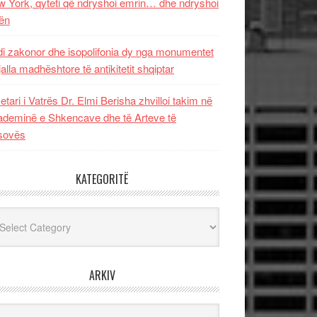
 York, qyteti që ndryshoi emrin… dhe ndryshoi
ën
i zakonor dhe isopolifonia dy nga monumentet
jalla madhështore të antikitetit shqiptar
etari i Vatrës Dr. Elmi Berisha zhvilloi takim në
deminë e Shkencave dhe të Arteve të
sovës
KATEGORITË
egoritë
ARKIV
iv