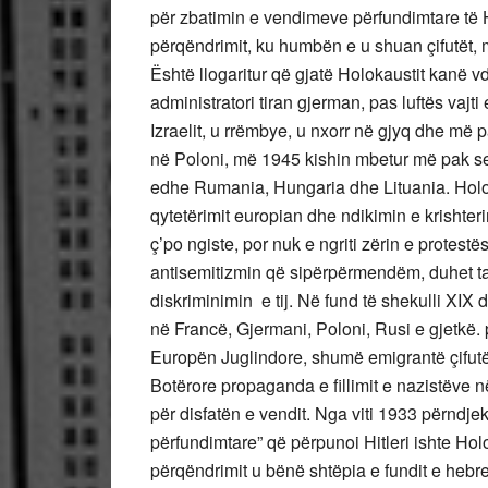
për zbatimin e vendimeve përfundimtare të H
përqëndrimit, ku humbën e u shuan çifutët, 
Është llogaritur që gjatë Holokaustit kanë 
administratori tiran gjerman, pas luftës vajti
Izraelit, u rrëmbye, u nxorr në gjyq dhe më 
në Poloni, më 1945 kishin mbetur më pak s
edhe Rumania, Hungaria dhe Lituania. Holo
qytetërimit europian dhe ndikimin e krishter
ç’po ngiste, por nuk e ngriti zërin e protestë
antisemitizmin që sipërpërmendëm, duhet ta 
diskriminimin e tij. Në fund të shekulli XIX
në Francë, Gjermani, Poloni, Rusi e gjetkë.
Europën Juglindore, shumë emigrantë çifutë
Botërore propaganda e fillimit e nazistëve në
për disfatën e vendit. Nga viti 1933 përndjek
përfundimtare” që përpunoi Hitleri ishte Hol
përqëndrimit u bënë shtëpia e fundit e hebr