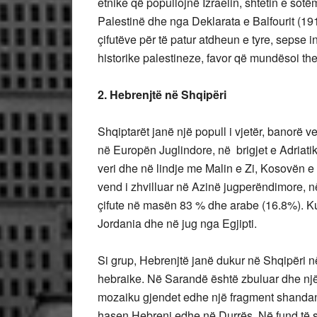
etnike që popullojnë Izraelin, shtetin e sotëm
Palestinë dhe nga Deklarata e Balfourit (191
çifutëve për të patur atdheun e tyre, sepse 
historike palestineze, favor që mundësoi the
2. Hebrenjtë në Shqipëri
Shqiptarët janë një popull i vjetër, banorë 
në Europën Juglindore, në brigjet e Adriatiku
veri dhe në lindje me Malin e Zi, Kosovën 
vend i zhvilluar në Azinë jugperëndimore, n
çifute në masën 83 % dhe arabe (16.8%). Kuf
Jordania dhe në jug nga Egjipti.
Si grup, Hebrenjtë janë dukur në Shqipëri në
hebraike. Në Sarandë është zbuluar dhe një
mozaiku gjendet edhe një fragment shandani h
hasen Hebrenj edhe në Durrës. Në fund të sh