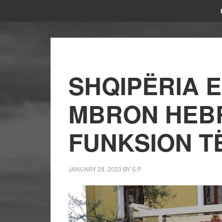
SHQIPËRIA 
MBRON HEB
FUNKSION TË
JANUARY 28, 2023
BY
S P