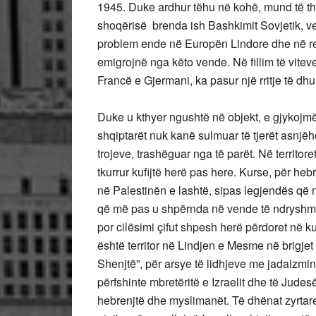
1945. Duke ardhur tëhu në kohë, mund të the
shoqërisë brenda ish Bashkimit Sovjetik, ve
problem ende në Europën Lindore dhe në rep
emigrojnë nga këto vende. Në fillim të vit
Francë e Gjermani, ka pasur një rritje të dh
Duke u kthyer ngushtë në objekt, e gjykojmë
shqiptarët nuk kanë sulmuar të tjerët asnjëher
trojeve, trashëguar nga të parët. Në territore
tkurrur kufijtë herë pas here. Kurse, për he
në Palestinën e lashtë, sipas legjendës që 
që më pas u shpërnda në vende të ndryshme 
por cilësimi çifut shpesh herë përdoret në k
është territor në Lindjen e Mesme në brigje
Shenjtë”, për arsye të lidhjeve me jadaizmin
përfshinte mbretëritë e Izraelit dhe të Judes
hebrenjtë dhe myslimanët. Të dhënat zyrtar