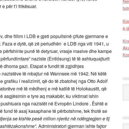
New
 e për t’i frikësuar.
bot
Kod
e g
, dhe fillim i LDB e gjeti popullsinë çifute gjermane e
Kry
. Faza e dytë, që zë periudhën e LDB nga viti 1941, u
Aka
e përfshinte punë të detyruar, vrasje masive dhe kampe
Ko
 përfundimtare” naziste (Entlósung) të të ashtuquajturit
ë dhoma gazi. Etapat e fundit të zgjidhjes
 nazistëve të mbajtur në Wannsee më 1942. Në këtë
grafiku i realizimit, që do të zbatohej nga Otto Adolf
Kat
zatorëve më të mëdhenj e më katilë të Holokaustit, që
në asgjësimin e tyre aq makabër, ku viktimat ishin
pushtuara nga nazistët në Evropën Lindore . Është e
 në fund të asaj kasaphane të përbotshme, tek thotë se
jenja se kishte pesë milion njerëz në ndërgjegjen e tij
ë jashtëzakonshme”.
Administratori gjerman ishte fajtor
Ark