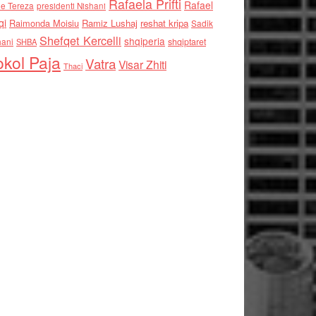
Rafaela Prifti
Rafael
e Tereza
presidenti Nishani
qi
Raimonda Moisiu
Ramiz Lushaj
reshat kripa
Sadik
Shefqet Kercelli
shqiperia
hani
shqiptaret
SHBA
kol Paja
Vatra
Visar Zhiti
Thaci