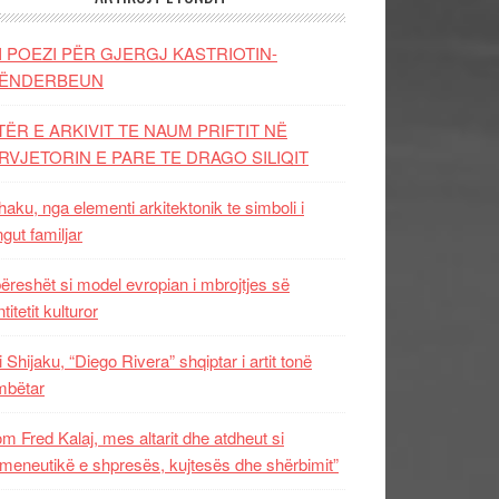
I POEZI PËR GJERGJ KASTRIOTIN-
ËNDERBEUN
TËR E ARKIVIT TE NAUM PRIFTIT NË
RVJETORIN E PARE TE DRAGO SILIQIT
aku, nga elementi arkitektonik te simboli i
ngut familjar
ëreshët si model evropian i mbrojtjes së
titetit kulturor
i Shijaku, “Diego Rivera” shqiptar i artit tonë
mbëtar
m Fred Kalaj, mes altarit dhe atdheut si
meneutikë e shpresës, kujtesës dhe shërbimit”