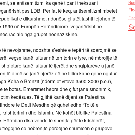
mi, se antisemitizmi ka qenë tipar i theksuar i
Nen
Flo
çanërisht pas LDB. Për fat të keq, antisemitizmi mbetet
ublikat e dikurshme, ndonëse çifutët tashti lejohen të
Els
So
eve 1990 në Europën Perëndimore, veçanërisht në
unës raciale nga grupet neonaziskine.
 të nevojshme, ndoshta s’është e tepërt të sqarojmë se
ë, veçse kanë luftuar në territorin e tyre, në mbrojtje të
t shqiptare kanë luftuar të tjerët dhe shqiptarëve u janë
brenjtë dimë se janë njerëz që në fillim kanë qenë ngulur
nga Koha e Bronzit (ndërmjet viteve 3500-3000 p.e.r),
të botës. Emërtimet hebre dhe çifut janë sinonimik,
uptim keqësues. Të gjithë kanë dijeni se Palestina
t lindore të Detit Mesdhe që quhet edhe “Tokë e
, krishterimin dhe islamin. Në kohët biblike Palestina
ë. Përmban disa vende të shenjta për të krishterët,
e tregojnë se hebrenjtë përbëjnë shumicën e grupeve