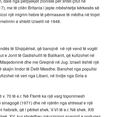
, dalë nga përpjekjet zioniste për shtet çifut në
7), me të cilën Britania i jepte mbështetje kërkesës së
inicoi një migrim hebre të përmasave të mëdha në trojet
melimin e shtetit izraelit në 1948.
vendës të Shqipërisë, që banojnë në një vend të vogël
t e Jonit të Gadishullit të Ballkanit, që kufizohet në
e Maqedoninë dhe me Greqinë në Jug. Izraeli është një
ë skajin lindor të Detit Mesdhe. Banohet nga popullsi
izohet në veri nga Libani, në lindje nga Siria e
 v. 70 të e.r. Në Fterrë ka një varg toponimesh
 sinagogë (1971) dhe në njërën nga shtresat e një
ebraik, që i përket shek. V-VI të e.r.
Në shek. XIII
ek. XV, kur shpërtheu inkuizicioni spanjoll e portugez,