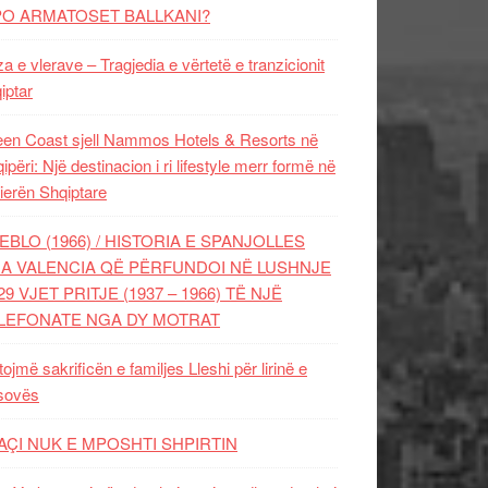
PO ARMATOSET BALLKANI?
za e vlerave – Tragjedia e vërtetë e tranzicionit
iptar
en Coast sjell Nammos Hotels & Resorts në
ipëri: Një destinacion i ri lifestyle merr formë në
ierën Shqiptare
EBLO (1966) / HISTORIA E SPANJOLLES
A VALENCIA QË PËRFUNDOI NË LUSHNJE
29 VJET PRITJE (1937 – 1966) TË NJË
LEFONATE NGA DY MOTRAT
tojmë sakrificën e familjes Lleshi për lirinë e
sovës
AÇI NUK E MPOSHTI SHPIRTIN