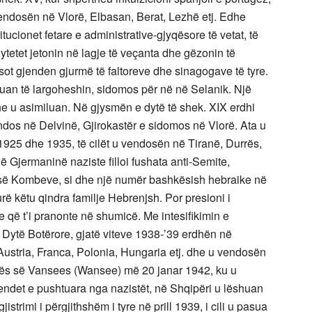
ndosën në Vlorë, Elbasan, Berat, Lezhë etj. Edhe
tucionet fetare e administrative-gjyqësore të vetat, të
 qytetet jetonin në lagje të veçanta dhe gëzonin të
sot gjenden gjurmë të faltoreve dhe sinagogave të tyre.
ruan të largoheshin, sidomos për në në Selanik. Një
e u asimiluan. Në gjysmën e dytë të shek. XIX erdhi
ndos në Delvinë, Gjirokastër e sidomos në Vlorë. Ata u
 1925 dhe 1935, të cilët u vendosën në Tiranë, Durrës,
ë Gjermaninë naziste filloi fushata anti-Semite,
es së Kombeve, si dhe një numër bashkësish hebraike në
urë këtu qindra familje Hebrenjsh. Por presioni i
e që t’i pranonte në shumicë. Me intesifikimin e
ë Dytë Botërore, gjatë viteve 1938-’39 erdhën në
ustria, Franca, Polonia, Hungaria etj. dhe u vendosën
ncës së Vansees (Wansee) më 20 janar 1942, ku u
endet e pushtuara nga nazistët, në Shqipëri u lëshuan
strimi i përgjithshëm i tyre në prill 1939, i cili u pasua