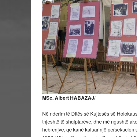
MSc. Albert HABAZAJ
/
Në nderim të Ditës së Kujtesës së Holokau
thjeshtë të shqiptarëve, dhe më ngushtë akom
hebrenjve, që kanë kaluar një persekucion 