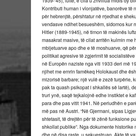
1939-‘45), luftë, e cila u zhvillua midis dy 
Kontributi human i vlonjatëve, banorëve të n
për hebrenjtë, përshtatur në rrjedhat e she
vendasve ndihet besueshëm, sidomos kur rrje
Hitler (1889-1945), në timon të makinës luft
masakrat masive, të cilat arritën kulmin me 
mbijetuarve apo dhe e të moshuarve, që përj
politikat agresive të zgjerimit të socialistëv
në Europën naziste nga viti 1933 deri më 19
njihet me emrin famëkeq Holokaust dhe ësht
mizorisë barbare; një vulë e zezë turpërie, ku
pak ta quash psikopat i shkallës së lartë)
truri ynë, saqë tejkalojnë edhe instiktet e k
para dhe pas vitit 1941. Në periudhën e pa
më pas në Austri. “Në Gjermani, sipas Ligjev
shtetasit, të drejtën për të zënë funksione p
shkollat publike”. Nga dokumente historike 
dhe në disa raste u sekuestruan. Akte të v