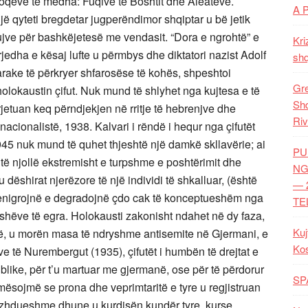
blloqeve të mëdha: Fuqive të Boshtit dhe Aleatëve.
A 
jë qyteti bregdetar jugperëndimor shqiptar u bë jetik
kujve për bashkëjetesë me vendasit. “Dora e ngrohtë” e
Kri
dha e kësaj lufte u përmbys dhe diktatori nazist Adolf
shq
arake të përkryer shfarosëse të kohës, shpeshtoi
Gre
holokaustin çifut. Nuk mund të shlyhet nga kujtesa e të
Shq
etuan keq përndjekjen në rritje të hebrenjve dhe
Riv
e nacionalistë, 1938. Kalvari i rëndë i hequr nga çifutët
45 nuk mund të quhet thjeshtë një damkë skllavërie; ai
PU
ë njollë ekstremisht e turpshme e poshtërimit dhe
NG
 dëshirat njerëzore të një individi të shkalluar, (është
— 
, denigrojnë e degradojnë çdo cak të konceptueshëm nga
TE
afshëve të egra. Holokausti zakonisht ndahet në dy faza,
Kuj
rë, u morën masa të ndryshme antisemite në Gjermani, e
Ko
e të Nurembergut (1935), çifutët i humbën të drejtat e
ublike, për t’u martuar me gjermanë, ose për të përdorur
SP
mësojmë se prona dhe veprimtaritë e tyre u regjistruan
azhdueshme dhune u kurdisën kundër tyre, kurse