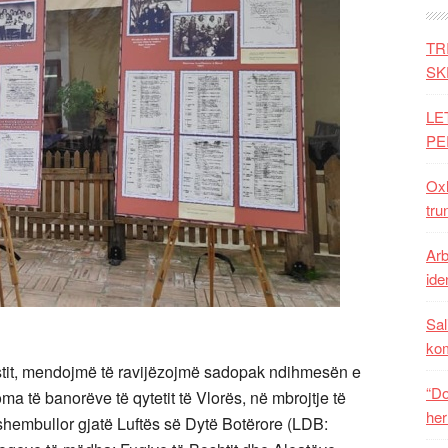
TR
SK
LE
PE
Oxh
tru
Arb
iden
Sal
ko
stit, mendojmë të ravijëzojmë sadopak ndihmesën e
“Do
a të banorëve të qytetit të Vlorës, në mbrojtje të
her
shembullor gjatë Luftës së Dytë Botërore (LDB: