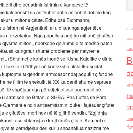
itlerit dhe për administrimin e kampeve të
më kafshërisht sa as thuhet dot e as bëhet dot më keq.
vdekur 6 milionë çifutë. Edhe pse Eichmanni,
 e u fsheh në Argjentinë, ai u dikua nga agjentët e
pas u ekzekutua. Nga popullsia prej tre milionë çifutësh
alba
e gjysmë milioni, ndërkohë që humbje të mëdha patën
asll
kausti ka ngritur shumë probleme për natyrën e
B
imit. (Shkrimet e kohës thonë se Kisha Katolike e dinte
s). Duke e zbërthyer në kontekstin historiko-social,
d
kuptojmë si qëndrim armiqësor ndaj popullit çifut dhe
 dhe në fillim të shekullit të XX ka qenë shumë veprues
Env
 për të shpëtuar nga përndjekjet ose pogromet në
Fa
 u arratisën në Britani e SHBA. Pas Luftës së Parë
 Gjermani e nxiti antisemitizmin, duke i fajësuar çifutët
ra
ja e çifutëve mori hov në të gjithë vendin. “Zgjidhja
Inte
okausti ose shfarosja e krejt racës çifute. Kampet e
Ko
enjve të përndjekur deri kur u shpartallua nazizmi më