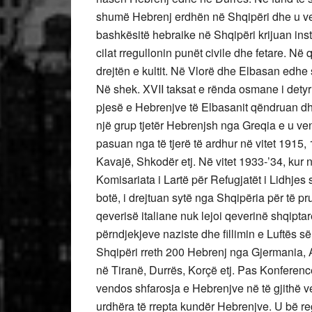
shumë Hebrenj erdhën në Shqipëri dhe u ve
bashkësitë hebraike në Shqipëri krijuan insti
cilat rregullonin punët civile dhe fetare. Në
drejtën e kultit. Në Vlorë dhe Elbasan edhe 
Në shek. XVII taksat e rënda osmane i dety
pjesë e Hebrenjve të Elbasanit qëndruan dh
një grup tjetër Hebrenjsh nga Greqia e u ve
pasuan nga të tjerë të ardhur në vitet 1915,
Kavajë, Shkodër etj. Në vitet 1933-’34, kur n
Komisariata i Lartë për Refugjatët i Lidhj
botë, i drejtuan sytë nga Shqipëria për të pr
qeverisë italiane nuk lejoi qeverinë shqiptar
përndjekjeve naziste dhe fillimin e Luftës s
Shqipëri rreth 200 Hebrenj nga Gjermania, A
në Tiranë, Durrës, Korçë etj. Pas Konfere
vendos shfarosja e Hebrenjve në të gjithë v
urdhëra të rrepta kundër Hebrenjve. U bë regji