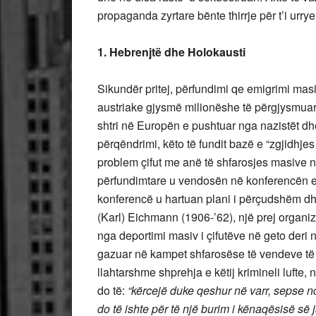
propaganda zyrtare bënte thirrje për t’i urryer
1. Hebrenjtë dhe Holokausti
Sikundër pritej, përfundimi qe emigrimi masiv
austriake gjysmë milionëshe të përgjysmuar
shtri në Europën e pushtuar nga nazistët dh
përqëndrimi, këto të fundit bazë e “zgjidhjes
problem çifut me anë të shfarosjes masive n
përfundimtare u vendosën në konferencën e
konferencë u hartuan plani i përçudshëm dhe 
(Karl) Eichmann (1906-’62), një prej organi
nga deportimi masiv i çifutëve në geto deri 
gazuar në kampet shfarosëse të vendeve të 
llahtarshme shprehja e këtij krimineli lufte,
do të:
“kërcejë duke qeshur në varr, sepse nd
do të ishte për të një burim i kënaqësisë s