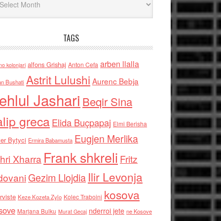
TAGS
arben llalla
alfons Grishaj
Anton Cefa
no kolonjari
Astrit Lulushi
Aurenc Bebja
an Bushati
ehlul Jashari
Beqir Sina
alip greca
Elida Buçpapaj
Elmi Berisha
Eugjen Merlika
er Bytyci
Ermira Babamusta
Frank shkreli
hri Xharra
Fritz
Ilir Levonja
Gezim Llojdia
dovani
kosova
rviste
Kolec Traboini
Keze Kozeta Zylo
sove
nderroi jete
Marjana Bulku
ne Kosove
Murat Gecaj