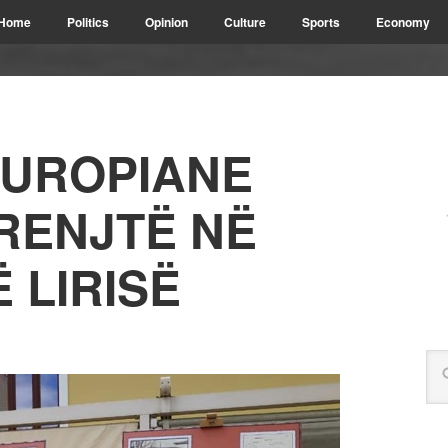
Home
Politics
Opinion
Culture
Sports
Economy
EUROPIANE
RENJTË NË
 LIRISË