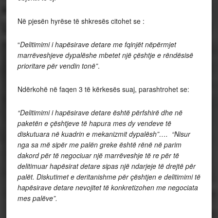
Në pjesën hyrëse të shkresës citohet se :
“
Delitimimi i hapësirave detare me fqinjët nëpërmjet
marrëveshjeve dypalëshe mbetet një çështje e rëndësisë
prioritare për vendin tonë”
.
Ndërkohë në faqen 3 të kërkesës suaj, parashtrohet se:
“Delitimimi i hapësirave detare është përfshirë dhe në
paketën e çështjeve të hapura mes dy vendeve të
diskutuara në kuadrin e mekanizmit dypalësh”…. “Nisur
nga sa më sipër me palën greke është rënë në parim
dakord për të negociuar një marrëveshje të re për të
delitimuar hapësirat detare sipas një ndarjeje të drejtë për
palët. Diskutimet e deritanishme për çështjen e delitimimi të
hapësirave detare nevojitet të konkretizohen me negociata
mes palëve”.