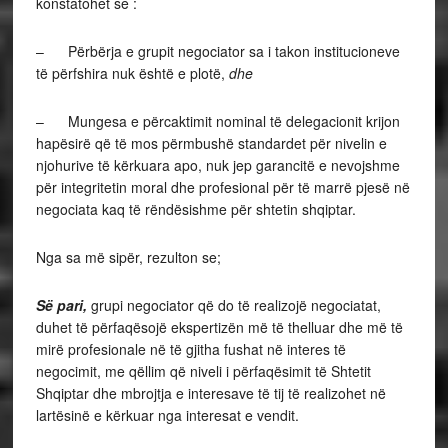
konstatohet se :
– Përbërja e grupit negociator sa i takon institucioneve
të përfshira nuk është e plotë,
dhe
– Mungesa e përcaktimit nominal të delegacionit krijon
hapësirë që të mos përmbushë standardet për nivelin e
njohurive të kërkuara apo, nuk jep garancitë e nevojshme
për integritetin moral dhe profesional për të marrë pjesë në
negociata kaq të rëndësishme për shtetin shqiptar.
Nga sa më sipër, rezulton se;
Së pari,
grupi negociator që do të realizojë negociatat,
duhet të përfaqësojë ekspertizën më të thelluar dhe më të
mirë profesionale në të gjitha fushat në interes të
negocimit, me qëllim që niveli i përfaqësimit të Shtetit
Shqiptar dhe mbrojtja e interesave të tij të realizohet në
lartësinë e kërkuar nga interesat e vendit.