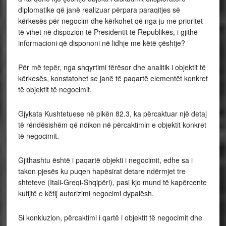
diplomatike që janë realizuar përpara paraqitjes së
kërkesës për negocim dhe kërkohet që nga ju me prioritet
të vihet në dispozion të Presidentit të Republikës, i gjithë
informacioni që dispononi në lidhje me këtë çështje?
Për më tepër, nga shqyrtimi tërësor dhe analitik i objektit të
kërkesës, konstatohet se janë të paqartë elementët konkret
të objektit të negocimit.
Gjykata Kushtetuese në pikën 82.3, ka përcaktuar një detaj
të rëndësishëm që ndikon në përcaktimin e objektit konkret
të negocimit.
Gjithashtu është i paqartë objekti i negocimit, edhe sa i
takon pjesës ku puqen hapësirat detare ndërmjet tre
shteteve (Itali-Greqi-Shqipëri), pasi kjo mund të kapërcente
kufijtë e këtij autorizimi negocimi dypalësh.
Si konkluzion, përcaktimi i qartë i objektit të negocimit dhe