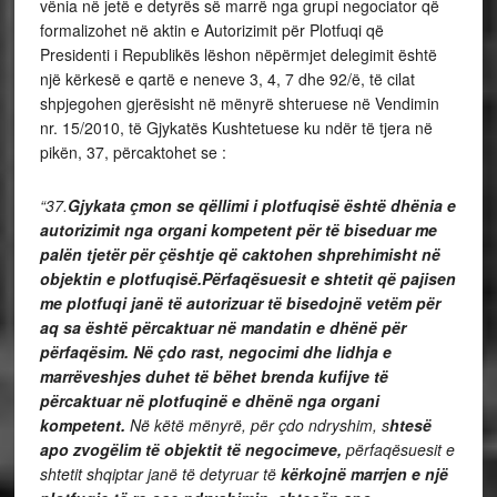
vënia në jetë e detyrës së marrë nga grupi negociator që
formalizohet në aktin e Autorizimit për Plotfuqi që
Presidenti i Republikës lëshon nëpërmjet delegimit është
një kërkesë e qartë e neneve 3, 4, 7 dhe 92/ë, të cilat
shpjegohen gjerësisht në mënyrë shteruese në Vendimin
nr. 15/2010, të Gjykatës Kushtetuese ku ndër të tjera në
pikën, 37, përcaktohet se :
“37.
Gjykata çmon se qëllimi i plotfuqisë është dhënia e
autorizimit nga organi kompetent për të biseduar me
palën tjetër për çështje që caktohen shprehimisht në
objektin e plotfuqisë.Përfaqësuesit e shtetit që pajisen
me plotfuqi janë të autorizuar të bisedojnë vetëm për
aq sa është përcaktuar në mandatin e dhënë për
përfaqësim.
Në çdo rast, negocimi dhe lidhja e
marrëveshjes duhet të bëhet brenda kufijve të
përcaktuar në plotfuqinë e dhënë nga organi
kompetent.
Në këtë mënyrë, për çdo ndryshim, s
htesë
apo zvogëlim të objektit të negocimeve,
përfaqësuesit e
shtetit shqiptar janë të detyruar të
kërkojnë marrjen e një