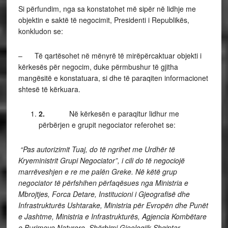
Si përfundim, nga sa konstatohet më sipër në lidhje me
objektin e saktë të negocimit, Presidenti i Republikës,
konkludon se:
– Të qartësohet në mënyrë të mirëpërcaktuar objekti i
kërkesës për negocim, duke përmbushur të gjitha
mangësitë e konstatuara, si dhe të paraqiten informacionet
shtesë të kërkuara.
2.
Në kërkesën e paraqitur lidhur me
përbërjen e grupit negociator referohet se:
“Pas autorizimit Tuaj, do të ngrihet me Urdhër të
Kryeministrit Grupi Negociator”, i cili do të negociojë
marrëveshjen e re me palën Greke. Në këtë grup
negociator të përfshihen përfaqësues nga Ministria e
Mbrojtjes, Forca Detare, Institucioni i Gjeografisë dhe
Infrastrukturës Ushtarake, Ministria për Evropën dhe Punët
e Jashtme, Ministria e Infrastrukturës, Agjencia Kombëtare
e Burimeve Natyrore, Shërbimi Gjeologjik Shqiptar,