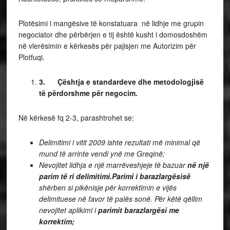
Plotësimi i mangësive të konstatuara në lidhje me grupin
negociator dhe përbërjen e tij është kusht i domosdoshëm
në vlerësimin e kërkesës për pajisjen me Autorizim për
Plotfuqi.
3.
Çështja e standardeve dhe metodologjisë
të përdorshme për negocim.
Në kërkesë fq 2-3, parashtrohet se:
Delimitimi i vitit 2009 ishte rezultati më minimal që
mund të arrinte vendi ynë me Greqinë;
Nevojitet lidhja e një marrëveshjeje të bazuar
në një
parim të ri delimitimi.
Parimi i barazlargësisë
shërben si pikënisje për korrektimin e vijës
delimituese në favor të palës sonë. Për këtë qëllim
nevojitet aplikimi i
parimit barazlargësi me
korrektim;