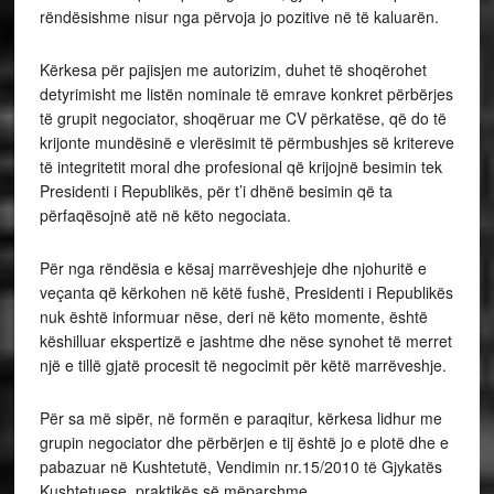
rëndësishme nisur nga përvoja jo pozitive në të kaluarën.
Kërkesa për pajisjen me autorizim, duhet të shoqërohet
detyrimisht me listën nominale të emrave konkret përbërjes
të grupit negociator, shoqëruar me CV përkatëse, që do të
krijonte mundësinë e vlerësimit të përmbushjes së kritereve
të integritetit moral dhe profesional që krijojnë besimin tek
Presidenti i Republikës, për t’i dhënë besimin që ta
përfaqësojnë atë në këto negociata.
Për nga rëndësia e kësaj marrëveshjeje dhe njohuritë e
veçanta që kërkohen në këtë fushë, Presidenti i Republikës
nuk është informuar nëse, deri në këto momente, është
këshilluar ekspertizë e jashtme dhe nëse synohet të merret
një e tillë gjatë procesit të negocimit për këtë marrëveshje.
Për sa më sipër, në formën e paraqitur, kërkesa lidhur me
grupin negociator dhe përbërjen e tij është jo e plotë dhe e
pabazuar në Kushtetutë, Vendimin nr.15/2010 të Gjykatës
Kushtetuese, praktikës së mëparshme.