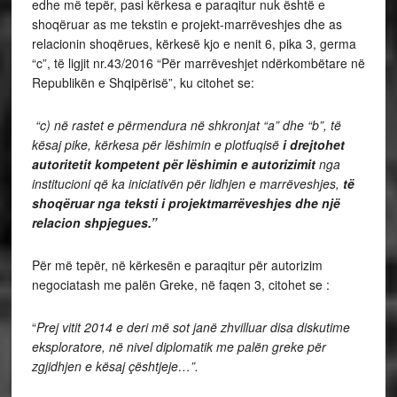
edhe më tepër, pasi kërkesa e paraqitur nuk është e
shoqëruar as me tekstin e projekt-marrëveshjes dhe as
relacionin shoqërues, kërkesë kjo e nenit 6, pika 3, germa
“c”, të ligjit nr.43/2016 “Për marrëveshjet ndërkombëtare në
Republikën e Shqipërisë”, ku citohet se:
“c) në rastet e përmendura në shkronjat “a” dhe
“b”, të
kësaj pike, kërkesa për lëshimin e plotfuqisë
i drejtohet
autoritetit kompetent për
lëshimin e autorizimit
nga
institucioni që ka iniciativën për lidhjen e marrëveshjes,
të
shoqëruar nga
teksti i projektmarrëveshjes dhe një
relacion shpjegues.”
Për më tepër, në kërkesën e paraqitur për autorizim
negociatash me palën Greke, në faqen 3, citohet se :
“
Prej vitit 2014 e deri më sot janë zhvilluar disa diskutime
eksploratore, në nivel diplomatik me palën greke për
zgjidhjen e kësaj çështjeje…”.