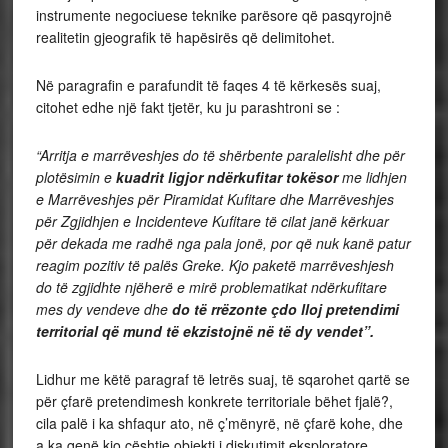
instrumente negociuese teknike parësore që pasqyrojnë
realitetin gjeografik të hapësirës që delimitohet.
Në paragrafin e parafundit të faqes 4 të kërkesës suaj,
citohet edhe një fakt tjetër, ku ju parashtroni se :
“Arritja e marrëveshjes do të shërbente paralelisht dhe për
plotësimin e
kuadrit ligjor ndërkufitar tokësor
me lidhjen
e Marrëveshjes për Piramidat Kufitare dhe Marrëveshjes
për Zgjidhjen e Incidenteve Kufitare të cilat janë kërkuar
për dekada me radhë nga pala jonë, por që nuk kanë patur
reagim pozitiv të palës Greke. Kjo paketë marrëveshjesh
do të zgjidhte njëherë e mirë problematikat ndërkufitare
mes dy vendeve dhe
do të rrëzonte çdo lloj pretendimi
territorial
që mund të ekzistojnë në të dy vendet”.
Lidhur me këtë paragraf të letrës suaj, të sqarohet qartë se
për çfarë pretendimesh konkrete territoriale bëhet fjalë?,
cila palë i ka shfaqur ato, në ç’mënyrë, në çfarë kohe, dhe
a ka qenë kjo çështje objekti i diskutimit eksploratore