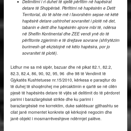
Delimitimi i ri duhet të sjellë përfitim në hapësirat
detare të Shqipërisë. Përfitimi në hapësirën e Detit
Territorial, do të ishte më i favorshëm sepse në këtë
hapësirë detare ushtrohet sovranitet i plotë në det,
tabanin e detit dhe hapësirën ajrore mbi të, ndërsa
në Shelfin Kontinental dhe ZEE vendi ynë do të
përfitonte zgjerimin e të drejtave sovrane (shfrytëzim
burimesh që ekzistojnë në këto hapësira, por jo
sovranitet të plotë).
Lidhur me sa më sipër, bazuar dhe në pikat 82.1, 82.2,
82.3, 82.4, 86, 90, 92, 95, 96 dhe 98 të Vendimit të
Gjykatës Kushtetuese nr.15/2010, kërkesa e paraqitur do
të duhej të shoqërohej me përcaktimin e qartë se në cilën
pjesë të hapësirës detare të vijës së delitimit do të përdoret
parimi i barazlargësisë strikte dhe ku parimi i
barazlargësisë me korrektim, duke saktësuar gjithashtu se
cilat janë momentet konkrete që kërkojnë negocim dhe
janë objekt i mosmarrëveshjeve ndërmjet palëve.