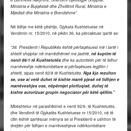
Ministria e Bujqësisë dhe Zhvillimit Rural, Ministria e
Mjedisit dhe Ministria e Brendshme”.
Në lidhje me këtë çështje, Gjykata Kushtetuese në
Vendimin nr. 15/2010, në pikën 36, ka përcaktuar qartë se:
“
36. Presidenti i Republikës është përfaqësuesi më i lartë i
shtetit shqiptar në marrëdhëniet me jashtë,
në kuptim të
nenit 86/1 të Kushtetutës
dhe ka autoritetin për të lidhur
marrëveshje ndërkombëtare si përfaqësues legjitim i
shtetit, sipas nenit 92/ë të Kushtetutës.
Nga kjo rezulton
se, ose ai vetë duhet të kishte marrë pjesë në lidhjen e
marrëveshjes ose, nëpërmjet plotfuqisë, duhej të
kishte autorizuar grupin negociator për këtë qëllim.”
Mbështetur në parashikimet e nenit 92/ë, të Kushtetutës,
dhe Vendimit të Gjykatës Kushtetuese nr.15/2010, në të
cilin është qartësuar mënyra se si Presidenti e ushtron të
drejtën për lidhjen e marrëveshjeve ndërkombëtare