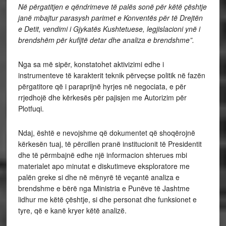
Në përgatitjen e qëndrimeve të palës sonë për këtë çështje
janë mbajtur parasysh parimet e Konventës për të Drejtën
e Detit, vendimi i Gjykatës Kushtetuese, legjislacioni ynë i
brendshëm për kufijtë detar dhe analiza e brendshme”.
Nga sa më sipër, konstatohet aktivizimi edhe i
instrumenteve të karakterit teknik përveçse politik në fazën
përgatitore që i paraprijnë hyrjes në negociata, e për
rrjedhojë dhe kërkesës për pajisjen me Autorizim për
Plotfuqi.
Ndaj, është e nevojshme që dokumentet që shoqërojnë
kërkesën tuaj, të përcillen pranë institucionit të Presidentit
dhe të përmbajnë edhe një informacion shterues mbi
materialet apo minutat e diskutimeve eksploratore me
palën greke si dhe në mënyrë të veçantë analiza e
brendshme e bërë nga Ministria e Punëve të Jashtme
lidhur me këtë çështje, si dhe personat dhe funksionet e
tyre, që e kanë kryer këtë analizë.