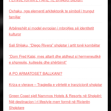
Oxhaku, nga elementi arkitektonik te simboli i trungut
familjar
Arbëreshët si model evropian i mbrojtjes së identitetit
kulturor
Sali Shijaku, “Diego Rivera” shqiptar i artit tonë kombëtar
“Dom Fred Kalaj, mes altarit dhe atdheut si hermeneutikë
e shpresës, kujtesës dhe shërbimit”
A PO ARMATOSET BALLKANI?
Kriza e vlerave – Tragjedia e vërtetë e tranzicionit shqiptar
Green Coast sjell Nammos Hotels & Resorts në Shqipëri:
Një destinacion i ri lifestyle merr formë në Rivierën
Shqiptare