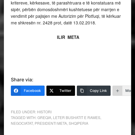
kritereve, kërkesave, të parashtruara e të konstatuara më
sipër, përbën domosdoshmëri kushtetuese për marrjen e
vendimit për pajisjen me Autorizim për Plotfuqi, të kërkuar
me shkresën nr. 2428 prot, datë 13.02.2018.
ILIR META
Share via:
Facebook
Twitter
Copy Link
More
FILED UNDER:
HISTORI
TAGGED WITH:
GREQIA
,
LETER BUSHATIT E RAMES
,
NEGOCIATAT
,
PRESIDENTI META
,
SHQIPERIA