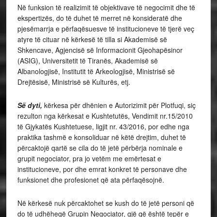
Në funksion të realizimit të objektivave të negocimit dhe të
ekspertizës, do të duhet të merret në konsideratë dhe
pjesëmarrja e përfaqësuesve të institucioneve të tjerë veç
atyre të cituar në kërkesë të tilla si Akademisë së
Shkencave, Agjencisë së Informacionit Gjeohapësinor
(ASIG), Universitetit të Tiranës, Akademisë së
Albanologjisë, Institutit të Arkeologjisë, Ministrisë së
Drejtësisë, Ministrisë së Kulturës, etj.
Së dyti,
kërkesa për dhënien e Autorizimit për Plotfuqi, siç
rezulton nga kërkesat e Kushtetutës, Vendimit nr.15/2010
të Gjykatës Kushtetuese, ligjit nr. 43/2016, por edhe nga
praktika tashmë e konsoliduar në këtë drejtim, duhet të
përcaktojë qartë se cila do të jetë përbërja nominale e
grupit negociator, pra jo vetëm me emërtesat e
institucioneve, por dhe emrat konkret të personave dhe
funksionet dhe profesionet që ata përfaqësojnë.
Në kërkesë nuk përcaktohet se kush do të jetë personi që
do të udhëheqë Grupin Negociator, gjë që është tepër e