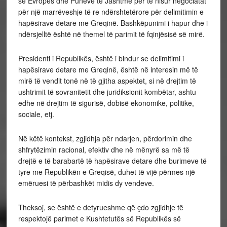
së Evropës dhe Punëve të Jashtme për të nisur negociatat
për një marrëveshje të re ndërshtetërore për delimitimin e
hapësirave detare me Greqinë. Bashkëpunimi i hapur dhe i
ndërsjelltë është në themel të parimit të fqinjësisë së mirë.
Presidenti i Republikës, është i bindur se delimitimi i
hapësirave detare me Greqinë, është në interesin më të
mirë të vendit tonë në të gjitha aspektet, si në drejtim të
ushtrimit të sovranitetit dhe juridiksionit kombëtar, ashtu
edhe në drejtim të sigurisë, dobisë ekonomike, politike,
sociale, etj.
Në këtë kontekst, zgjidhja për ndarjen, përdorimin dhe
shfrytëzimin racional, efektiv dhe në mënyrë sa më të
drejtë e të barabartë të hapësirave detare dhe burimeve të
tyre me Republikën e Greqisë, duhet të vijë përmes një
emëruesi të përbashkët midis dy vendeve.
Theksoj, se është e detyrueshme që çdo zgjidhje të
respektojë parimet e Kushtetutës së Republikës së