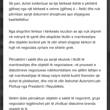
Së pari, duhet evidentuar se kjo kërkesë është e përbërë
gjithsej nga një kërkesë e vetme (gjithsej 4 – fletë) dhe nuk
përmban asnjë dokument shoqërues apo shpjegues
bashkëlidhur.
Nga shqyrtimi tërësor i kërkesës rezulton se ajo nuk shpreh
në mënyrë të qartë dhe eksplicite titullin e marrëveshjes
dhe objektin konkret për të cilin shteti shqiptar kërkon të
hyjë në negociata zyrtare me shtetin grek.
Përcaktimi i saktë dhe pa asnjë ekuivok i titullit të
marrëveshjes dhe objektit të negociatave, në proceset e
diskutimeve negociuese ndërkombëtare me qëllim lidhjen e
një marrëveshjeje të kësaj natyre është kushti themelor që
duhet të plotësohet, dhe mbi të cilin lëshohet Autorizimi për
Plotfuqi nga Presidenti i Republikës.
Vetëm duke përcaktuar objektin e saktë të negocimit, grupi
negociator legjitimohet për të zhvilluar diskutime brenda
objektit të tij.