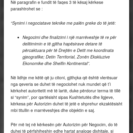
Në paragrafin e fundit të faqes 3 të kësaj kërkese
parashtrohet se :
“Synimi i negociatave teknike me palën greke do të jetë:
Negocimi dhe finalizimi i një marrëveshje të re për
delitimimin e të gjitha hapësirave detare të
përcaktuara për të Drejtën e Detit me koordinata
gjeografike; Detin Territorial, Zonën Ekskluzive
Ekonomike dhe Shelfin Kontinental”.
Në lidhje me këtë që ju citoni, gjithçka që është vlerësuar
nga qeveria se duhet të negociohet nuk mundet që t’i
kërkohet autoritetit më të lartë, duke përdorur terma të tillë
si “synim”, por qartësisht sipas Kushtetutës dhe ligjeve,
kërkesa për Autorizim duhet të jetë e shprehur ekzaktësisht
mbi titullin e marrëveshjes dhe objektin e saj.
Për më tej në kërkesën për Autorizim për Negocim, do të
duhej të përfshiheshin edhe hartat analoge dixhitale, si