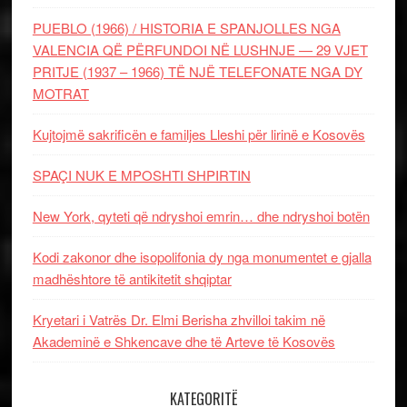
PUEBLO (1966) / HISTORIA E SPANJOLLES NGA
VALENCIA QË PËRFUNDOI NË LUSHNJE — 29 VJET
PRITJE (1937 – 1966) TË NJË TELEFONATE NGA DY
MOTRAT
Kujtojmë sakrificën e familjes Lleshi për lirinë e Kosovës
SPAÇI NUK E MPOSHTI SHPIRTIN
New York, qyteti që ndryshoi emrin… dhe ndryshoi botën
Kodi zakonor dhe isopolifonia dy nga monumentet e gjalla
madhështore të antikitetit shqiptar
Kryetari i Vatrës Dr. Elmi Berisha zhvilloi takim në
Akademinë e Shkencave dhe të Arteve të Kosovës
KATEGORITË