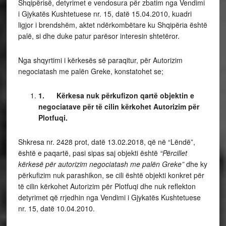
Shqipërisë, detyrimet e vendosura për zbatim nga Vendimi
i Gjykatës Kushtetuese nr. 15, datë 15.04.2010, kuadri
ligjor i brendshëm, aktet ndërkombëtare ku Shqipëria është
palë, si dhe duke patur parësor interesin shtetëror.
Nga shqyrtimi i kërkesës së paraqitur, për Autorizim
negociatash me palën Greke, konstatohet se;
1.
Kërkesa nuk përkufizon qartë objektin e
negociatave për të cilin kërkohet Autorizim për
Plotfuqi.
Shkresa nr. 2428 prot, datë 13.02.2018, që në “Lëndë”,
është e paqartë, pasi sipas saj objekti është
“Përcillet
kërkesë për autorizim negociatash me palën Greke”
dhe ky
përkufizim nuk parashikon, se cili është objekti konkret për
të cilin kërkohet Autorizim për Plotfuqi dhe nuk reflekton
detyrimet që rrjedhin nga Vendimi i Gjykatës Kushtetuese
nr. 15, datë 10.04.2010.