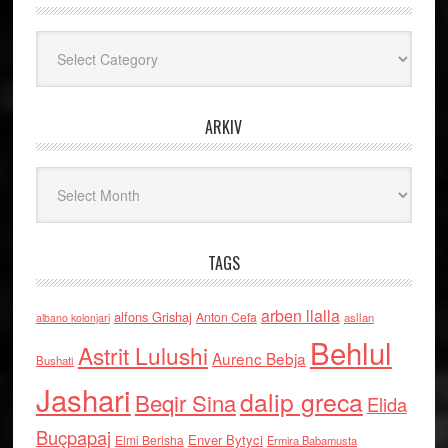
Kategoritë
ARKIV
Arkiv
TAGS
arben llalla
alfons Grishaj
Anton Cefa
asllan
albano kolonjari
Behlul
Astrit Lulushi
Aurenc Bebja
Bushati
Jashari
dalip greca
Beqir Sina
Elida
Buçpapaj
Enver Bytyci
Elmi Berisha
Ermira Babamusta