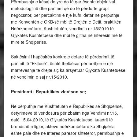
Përmbushja e kësaj detyre do të qartësonte objektivat,
metodologjinë dhe parimet që do të përdorte grupi
negociator, për përcaktimi e një kufiri detar në përputhje
me Konventën e OKB-së mbi të Drejtën e Detit, praktikën
Ndërkombëtare, Kushtetutën, vendimin nr.15/2010 të
Gjykatës Kushtetuese dhe mbi të gjitha në interesin më të
mirë të Shqipërisë.
Saktësimi i hapësirës konkrete detare të përdorimit të
parimit të “Ekitesë”, është thelbësor për arritjen e një
marrëveshje të drejtë siç ka arsyetuar Gjykata Kushtetuese
në vendimin e saj nr.15/2010.
Presidenti i Republikës vlerëson se;
Në përputhje me Kushtetutën e Republikës së Shqipërisë,
detyrimeve të vendosura për zbatim nga Vendimi nr.15,
datë 15.04.2010, të Gjykatës Kushtetuese, kuadrit të
brendshëm ligjor, akteve ndërkombëtare ku Shqipëria
është palë dhe në interes parësor shtetëror, përmbushja e