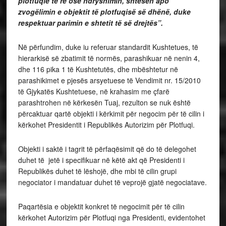
plotfuqie të re ose ndryshimin,
shtesën apo
zvogëlimin e objektit të plotfuqisë së dhënë, duke
respektuar parimin e shtetit të së drejtës”.
Në përfundim, duke iu referuar standardit Kushtetues, të
hierarkisë së zbatimit të normës, parashikuar në nenin 4,
dhe 116 pika 1 të Kushtetutës, dhe mbështetur në
parashikimet e pjesës arsyetuese të Vendimit nr. 15/2010
të Gjykatës Kushtetuese, në krahasim me çfarë
parashtrohen në kërkesën Tuaj, rezulton se nuk është
përcaktuar qartë objekti i kërkimit për negocim për të cilin i
kërkohet Presidentit i Republikës Autorizim për Plotfuqi.
Objekti i saktë i tagrit të përfaqësimit që do të delegohet
duhet të jetë i specifikuar në këtë akt që Presidenti i
Republikës duhet të lëshojë, dhe mbi të cilin grupi
negociator i mandatuar duhet të veprojë gjatë negociatave.
Paqartësia e objektit konkret të negocimit për të cilin
kërkohet Autorizim për Plotfuqi nga Presidenti, evidentohet