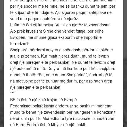
për një shoqëri më të mirë, ne së bashku duhet të jemi për
të krijuar dhe të ndajmë. Ajo siguron paqen shtëpiake në
vend dhe paqen shpirtërore në njerëz.
Lufta në Siri etj ka nxitur 60 milion njerëz të zhvendosur.
Ajo prek kryesisht Sirinë dhe vendet fqinje, por edhe
Evropën, me shumë gjasa eksportin dhe importin e
terrorizmit.
Shqiptarë, përdorni arsyen e shëndosh, përdorni kokën e
juaj e jo zemrën. Kur mjaft njerëz duan, mund të lëvizin
drejt një mirëqenie të përbashkët. Ne duhet të lëvizim drejt
një bote më të mirë. Detyra më fisnike e politikës shqiptare
duhet të thotë: “Po, ne e duam Shqipërinë”, ëndrrat që të
na motivojnë për të punuar me durim, për aspiratën drejt
një mirëqenie të përbashkët.
***
BE-ja është një kalë trojan në Evropë
Federalistët politik kishin ëndërruar se bashkimi monetar
mund të bëhet një zëvendësim për mungesën e kohezionit
në unionin politik. Monedhat e tyre nacionale i shndërruan
në Euro. Ëndrra është kthyer në një makth.