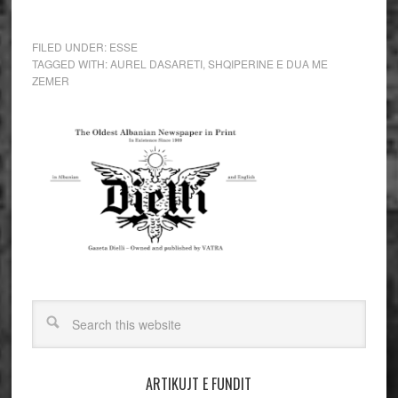
FILED UNDER:
ESSE
TAGGED WITH:
AUREL DASARETI
,
SHQIPERINE E DUA ME
ZEMER
ARTIKUJT E FUNDIT