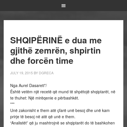
SHQIPËRINË e dua me
gjithë zemrën, shpirtin
dhe forcën time
JULY 19, 2015
BY
DGRECA
Nga Aurel Dasareti*/
Është vetëm një recetë që mund të shpëtojë shqiptarët, në
te thuhet: Një mirëqenie e përbashkët.
***
Unë zakonisht e them atë çfarë unë besoj dhe unë kam
prirje të besoj në atë që unë e them.
“Analistët” që ju mashtrojnë se shqiptarët do të bashkohen