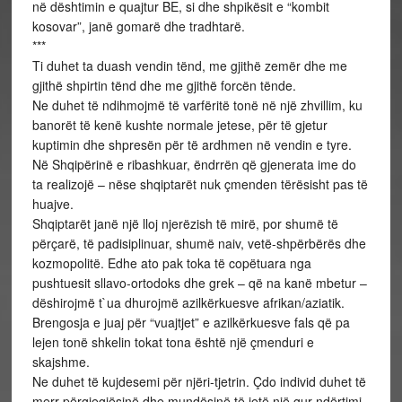
në dështimin e quajtur BE, si dhe shpikësit e “kombit
kosovar”, janë gomarë dhe tradhtarë.
***
Ti duhet ta duash vendin tënd, me gjithë zemër dhe me
gjithë shpirtin tënd dhe me gjithë forcën tënde.
Ne duhet të ndihmojmë të varfëritë tonë në një zhvillim, ku
banorët të kenë kushte normale jetese, për të gjetur
kuptimin dhe shpresën për të ardhmen në vendin e tyre.
Në Shqipërinë e ribashkuar, ëndrrën që gjenerata ime do
ta realizojë – nëse shqiptarët nuk çmenden tërësisht pas të
huajve.
Shqiptarët janë një lloj njerëzish të mirë, por shumë të
përçarë, të padisiplinuar, shumë naiv, vetë-shpërbërës dhe
kozmopolitë. Edhe ato pak toka të copëtuara nga
pushtuesit sllavo-ortodoks dhe grek – që na kanë mbetur –
dëshirojmë t`ua dhurojmë azilkërkuesve afrikan/aziatik.
Brengosja e juaj për “vuajtjet” e azilkërkuesve fals që pa
lejen tonë shkelin tokat tona është një çmenduri e
skajshme.
Ne duhet të kujdesemi për njëri-tjetrin. Çdo individ duhet të
merr përgjegjësinë dhe mundësinë të jetë një gur ndërtimi