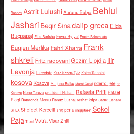
Behlul
Astrit Lulushi
Aurenc Bebja
Bushati
Jashari
dalip greca
Beqir Sina
Elida
Buçpapaj
Enver Bytyci
Elmi Berisha
Ermira Babamusta
Frank
Eugjen Merlika
Fahri Xharra
shkreli
Ilir
Gezim Llojdia
Fritz radovani
Levonja
Interviste
Kolec Traboini
Keze Kozeta Zylo
kosova
Kosove
nderroi jete
Marjana Bulku
ne
Murat Gecaj
Rafaela Prifti
Rafael
Nene Tereza
Kosove
presidenti Nishani
Floqi
Raimonda Moisiu
Ramiz Lushaj
reshat kripa
Sadik Elshani
Sokol
Shefqet Kercelli
shqiperia
shqiptaret
SHBA
Paja
Vatra
Visar Zhiti
Thaci