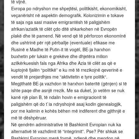
të vijnë.
Evropa po ndryshon me shpejtësi, politikisht, ekonomikisht,
veçanërisht në aspektin demografik. Kolonizimin e tokave
të saja nga sasi masive emigrantësh të paligjshëm
afrikan/aziatik të cilët çdo ditë shkarkohen në Evropën
plakë dhe të pamend. Në vend që të përforcon ekonominë
dhe ushtrinë për një përballje (eventuale) efikase me
Rusinë e Madhe të Putin-it të vogël, BE-ja harxhon
buxhetin për luksin e grekëve dhe dhjetëra milion
azilkërkuesish fals nga Afrika dhe Azia të cilët as që e
kuptojnë fjalën “politikë” e ku më të rrezikojnë qeverinë e
vendit të prejardhjes me “aktivitetin e tyre politik“.
Megjithatë BE-ja vazhdon të harxhon bateritë (gënjen) si të
ishte paqe dhe asnjë rrezik. Me sa duket, jo vetëm se nuk
kanë një plan B, të ndalin hovin e emigracionit të
paligjshëm që do t`ia ndryshojnë asaj kodin gjenealogjik,
por me kalimin e kohës bëhen më indiferent dhe gjithnjë e
më të dëshpëruar.
Në qendrën administrative të Bashkimit Evropian nuk ka
alternativë të vazhdimit të “integrimit”. Pse? Për shkak se
Bashkimi Evropian merë frymë, ndjenë dhe mendon në