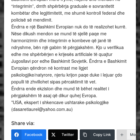
“integrimin”, dmth shpërbërja graduale e sovranitetit
kombëtar dhe legjitimitetit, me shumë kontroll federal dhe
policisë së mendimit.
Ëndrra e një Bashkimi Evropian nuk do të realizohet kurrë.
Nëse dikush mendon se mund të sjellë paqe me
harmonizimin dhe integrimin e kombeve që janë të
ndryshme, bën një gabim të përgjakshëm. Kjo u verifikua
edhe me shpërbërjen e krijesës artificiale të quajtur
Jugosllavi por edhe Bashkimit Sovjetik. Ëndrra e Bashkimit
Evropian qëndron në kontrast me ligjet
psikologjike/natyrore, njeriu krijon paqe duke i lejuar çdo
populli të zhvillohet sipas përcaktimit të vet.
Ëndrra ende ekziston dhe mund të bëhet realitet i
përgjakshëm të asaj që dikur quhej Evropa.
*USA, ekspert i shkencave ushtarake-psikologjike
(dasaretiaurel@yahoo.com.au)
Share via:
Facebook
Twitter
Copy Link
More