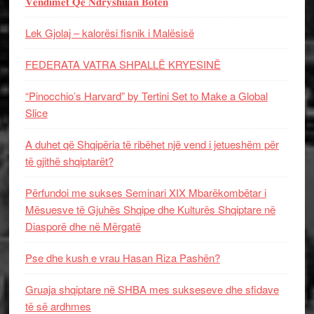
𝐕𝐞𝐧𝐝𝐢𝐦𝐞𝐭 𝐐𝐞̈ 𝐍𝐝𝐫𝐲𝐬𝐡𝐮𝐚𝐧 𝐁𝐨𝐭𝐞̈𝐧
Lek Gjolaj – kalorësi fisnik i Malësisë
FEDERATA VATRA SHPALLË KRYESINË
“Pinocchio’s Harvard” by Tertini Set to Make a Global
Slice
A duhet që Shqipëria të ribëhet një vend i jetueshëm për
të gjithë shqiptarët?
Përfundoi me sukses Seminari XIX Mbarëkombëtar i
Mësuesve të Gjuhës Shqipe dhe Kulturës Shqiptare në
Diasporë dhe në Mërgatë
Pse dhe kush e vrau Hasan Riza Pashën?
Gruaja shqiptare në SHBA mes sukseseve dhe sfidave
të së ardhmes