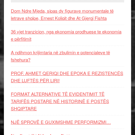
Dom Ndre Mjeda, sipas dy figurave monumentale të
letrave shqipe, Ernest Koliqit dhe At Gjergj Fishta
36 vjet tranzicion, nga ekonomia prodhuese te ekonomia
e përfitimit
A ndihmon krijimtaria në zbulimin e potencialeve të
fshehura?
PROF. AHMET QERIQI DHE EPOKA E REZISTENCЁS
DHE LUFTЁS PЁR LIRI!
FORMAT ALTERNATIVE TË EVIDENTIMIT TË
TARIFËS POSTARE NË HISTORINË E POSTËS
SHQIPTARE
NJË SPROVË E GUXIMSHME PERFORMIZMI…