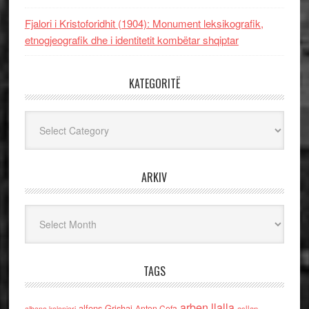
Fjalori i Kristoforidhit (1904): Monument leksikografik,
etnogjeografik dhe i identitetit kombëtar shqiptar
KATEGORITË
Kategoritë
ARKIV
Arkiv
TAGS
arben llalla
alfons Grishaj
Anton Cefa
asllan
albano kolonjari