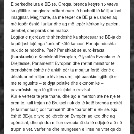
E përkëdhelura e BE-së, Greqia, brenda këtyre 15 viteve
ka gëlltitur me qindra miliard euro të buxhetit të këtij unioni
imagjinar. Megjithatë, sa më tepër që BE-ja e ushqen aq
më tepër është i uritur dhe aq më tepër kërkon ky pacient
dembel, dhelparak dhe mafioz.
Logjika e njerëzve të shëndoshë ka shpresuar se BE-ja do
ta përjashtojë nga “unioni” këtë kancer. Por ajo ndoshta
nuk do të ndodhë. Pse? Për shkak se euro-kracia
(burokracia) e Komisionit Evropian, Gjykatës Evropiane të
Drejtësisë, Parlamentit Evropian dhe rrethit ministror të
brendshëm është në ankth për ta mbajtur fortë idenë e
dështuar në rritjen e lëvizjes drejt një bashkimi gjithnjë e
më të ngushtë – të dyja politike dhe ekonomike –
pavarësisht nga të gjitha sinjalet e rrezikut.
Kur e vërteta të jetë thanë, dhe ajo e meriton atë në një të
premte, kali trojan në Bruksel nuk do të ketë brenda grekët
(e falimentuar) por “princërit” dhe “baronët” e BE-së. Kjo
është BE-ja e tyre që kërcënon Evropën aq keq dhe aq
egërsisht, dhe qindra milion evropianë do të ndjejnë atë në
trupin e vet, varfërinë dhe mungesën e lirisë në vitet që do