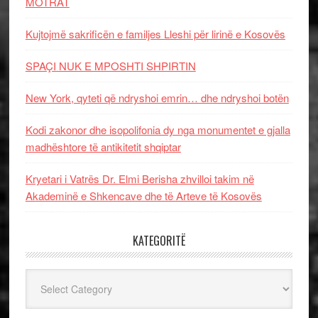
MOTRAT
Kujtojmë sakrificën e familjes Lleshi për lirinë e Kosovës
SPAÇI NUK E MPOSHTI SHPIRTIN
New York, qyteti që ndryshoi emrin… dhe ndryshoi botën
Kodi zakonor dhe isopolifonia dy nga monumentet e gjalla
madhështore të antikitetit shqiptar
Kryetari i Vatrës Dr. Elmi Berisha zhvilloi takim në
Akademinë e Shkencave dhe të Arteve të Kosovës
KATEGORITË
Kategoritë