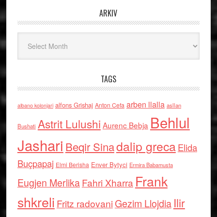
ARKIV
Arkiv
TAGS
arben llalla
alfons Grishaj
Anton Cefa
asllan
albano kolonjari
Behlul
Astrit Lulushi
Aurenc Bebja
Bushati
Jashari
dalip greca
Beqir Sina
Elida
Buçpapaj
Enver Bytyci
Elmi Berisha
Ermira Babamusta
Frank
Eugjen Merlika
Fahri Xharra
shkreli
Ilir
Gezim Llojdia
Fritz radovani