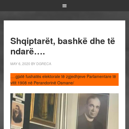
Shqiptarët, bashkë dhe të
ndarë….
MAY 6, 2020
BY
DGRECA
….gjatë fushatës elektorale të zgjedhjeve Parlamentare të
vitit 1908 në Perandorinë Osmane/