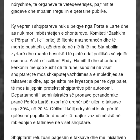
ndryshme, të organeve të vetëqeverisjes, pajtimit të
gjaqeve dhe mbanin rregullin e qetësinë publike.
Ky veprim i shqiptarëve nuk u pëlqye nga Porta e Lartë dhe
as nuk mori mbështetjen e xhonturqve. Komiteti “Bashkim
e Përparim”, i cili pritej të fitonte mazhorancën dhe të
merrte pushtetin, qëndronte në një linjë me Stambollin
zyrtarë dhe ruante besnikëri të plotë ndaj politikës së vjetër
osmane. Ashtu si sulltani Abdyl Hamiti II dhe xhonturqit
kërkonin me çdo kusht që të ruhej sundimi në viset
shqiptare; të mos shkëputej vazhdimësia e mbledhjes së
taksave; si dhe, ajo që ishte më kryesorja për të dyja palët,
të mos iu jepnin pretekst shqiptarëve për autonomi.
Departamenti i administratës së pronave perandorake
pranë Portës Lartë, nxori një urdhër për uljen e taksave
nga 30%, në 20 %. Qëllimi i këtij ndryshimi ishte për të
qetësuar popullatën dhe për të ruajtur vazhdimësisë në
mbledhjen e tatimeve në viset shqiptare.
Shqiptarët refuzuan pagesën e taksave dhe me iniciativën