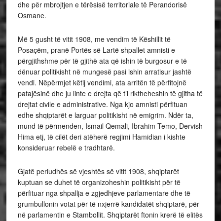
dhe për mbrojtjen e tërësisë territoriale të Perandorisë
Osmane.
Më 5 gusht të vitit 1908, me vendim të Këshillit të
Posaçëm, pranë Portës së Lartë shpallet amnisti e
përgjithshme për të gjithë ata që ishin të burgosur e të
dënuar politikisht në mungesë pasi ishin arratisur jashtë
vendi. Nëpërmjet këtij vendimi, ata arritën të përfitojnë
pafajësinë dhe ju linte e drejta që t’i riktheheshin të gjitha të
drejtat civile e administrative. Nga kjo amnisti përfituan
edhe shqiptarët e larguar politikisht në emigrim. Ndër ta,
mund të përmenden, Ismail Qemali, Ibrahim Temo, Dervish
Hima etj, të cilët deri atëherë regjimi Hamidian i kishte
konsideruar rebelë e tradhtarë.
Gjatë periudhës së vjeshtës së vitit 1908, shqiptarët
kuptuan se duhet të organizoheshin politikisht për të
përfituar nga shpallja e zgjedhjeve parlamentare dhe të
grumbullonin votat për të nxjerrë kandidatët shqiptarë, për
në parlamentin e Stambollit. Shqiptarët ftonin krerë të elitës