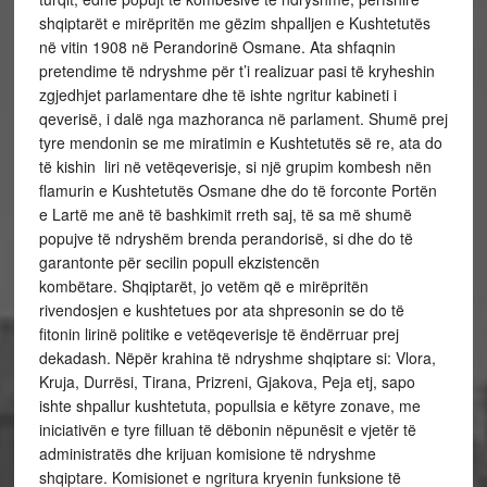
shqiptarët e mirëpritën me gëzim shpalljen e Kushtetutës
në vitin 1908 në Perandorinë Osmane. Ata shfaqnin
pretendime të ndryshme për t’i realizuar pasi të kryheshin
zgjedhjet parlamentare dhe të ishte ngritur kabineti i
qeverisë, i dalë nga mazhoranca në parlament. Shumë prej
tyre mendonin se me miratimin e Kushtetutës së re, ata do
të kishin liri në vetëqeverisje, si një grupim kombesh nën
flamurin e Kushtetutës Osmane dhe do të forconte Portën
e Lartë me anë të bashkimit rreth saj, të sa më shumë
popujve të ndryshëm brenda perandorisë, si dhe do të
garantonte për secilin popull ekzistencën
kombëtare. Shqiptarët, jo vetëm që e mirëpritën
rivendosjen e kushtetues por ata shpresonin se do të
fitonin lirinë politike e vetëqeverisje të ëndërruar prej
dekadash. Nëpër krahina të ndryshme shqiptare si: Vlora,
Kruja, Durrësi, Tirana, Prizreni, Gjakova, Peja etj, sapo
ishte shpallur kushtetuta, popullsia e këtyre zonave, me
iniciativën e tyre filluan të dëbonin nëpunësit e vjetër të
administratës dhe krijuan komisione të ndryshme
shqiptare. Komisionet e ngritura kryenin funksione të