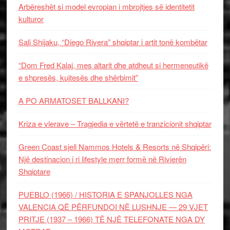
Arbëreshët si model evropian i mbrojtjes së identitetit
kulturor
Sali Shijaku, “Diego Rivera” shqiptar i artit tonë kombëtar
“Dom Fred Kalaj, mes altarit dhe atdheut si hermeneutikë
e shpresës, kujtesës dhe shërbimit”
A PO ARMATOSET BALLKANI?
Kriza e vlerave – Tragjedia e vërtetë e tranzicionit shqiptar
Green Coast sjell Nammos Hotels & Resorts në Shqipëri:
Një destinacion i ri lifestyle merr formë në Rivierën
Shqiptare
PUEBLO (1966) / HISTORIA E SPANJOLLES NGA
VALENCIA QË PËRFUNDOI NË LUSHNJE — 29 VJET
PRITJE (1937 – 1966) TË NJË TELEFONATE NGA DY