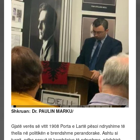
Shkruan: Dr. PAULIN MARKU/
Gjatë verës së vitit 1908 Porta e Lartë pësoi ndryshime të
thella në politikën e brendshme perandorake. Ashtu si
turqit, edhe popujt të kombësive të ndryshme, përfshirë