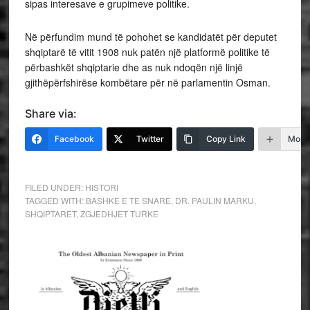
sipas interesave e grupimeve politike.
Në përfundim mund të pohohet se kandidatët për deputet
shqiptarë të vitit 1908 nuk patën një platformë politike të
përbashkët shqiptarie dhe as nuk ndoqën një linjë
gjithëpërfshirëse kombëtare për në parlamentin Osman.
Share via:
Facebook
Twitter
Copy Link
More
FILED UNDER:
HISTORI
TAGGED WITH:
BASHKE E TE SNARE
,
DR. PAULIN MARKU
,
SHQIPTARET
,
ZGJEDHJET TURKE