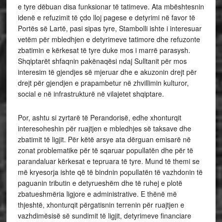
e tyre dëbuan disa funksionar të tatimeve. Ata mbështesnin
idenë e refuzimit të çdo lloj pagese e detyrimi në favor të
Portës së Lartë, pasi sipas tyre, Stambolli ishte i interesuar
vetëm për mbledhjen e detyrimeve tatimore dhe refuzonte
zbatimin e kërkesat të tyre duke mos i marrë parasysh.
Shqiptarët shfaqnin pakënaqësi ndaj Sulltanit për mos
interesim të gjendjes së mjeruar dhe e akuzonin drejt për
drejt për gjendjen e prapambetur në zhvillimin kulturor,
social e në infrastrukturë në vilajetet shqiptare.
Por, ashtu si zyrtarë të Perandorisë, edhe xhonturqit
interesoheshin për ruajtjen e mbledhjes së taksave dhe
zbatimit të ligjit. Për këtë arsye ata dërguan emisarë në
zonat problematike për të sqaruar popullatën dhe për të
parandaluar kërkesat e tepruara të tyre. Mund të themi se
më kryesorja ishte që të bindnin popullatën të vazhdonin të
paguanin tributin e detyrueshëm dhe të ruhej e plotë
zbatueshmëria ligjore e administrative. E thënë më
thjeshtë, xhonturqit përgatisnin terrenin për ruajtjen e
vazhdimësisë së sundimit të ligjit, detyrimeve financiare