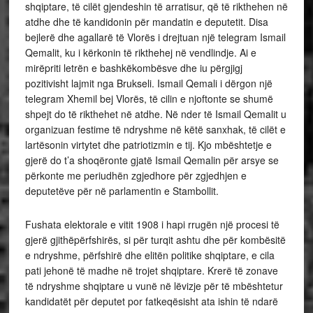
shqiptare, të cilët gjendeshin të arratisur, që të rikthehen në
atdhe dhe të kandidonin për mandatin e deputetit. Disa
bejlerë dhe agallarë të Vlorës i drejtuan një telegram Ismail
Qemalit, ku i kërkonin të rikthehej në vendlindje. Ai e
mirëpriti letrën e bashkëkombësve dhe iu përgjigj
pozitivisht lajmit nga Brukseli. Ismail Qemali i dërgon një
telegram Xhemil bej Vlorës, të cilin e njoftonte se shumë
shpejt do të rikthehet në atdhe. Në nder të Ismail Qemalit u
organizuan festime të ndryshme në këtë sanxhak, të cilët e
lartësonin virtytet dhe patriotizmin e tij. Kjo mbështetje e
gjerë do t’a shoqëronte gjatë Ismail Qemalin për arsye se
përkonte me periudhën zgjedhore për zgjedhjen e
deputetëve për në parlamentin e Stambollit.
Fushata elektorale e vitit 1908 i hapi rrugën një procesi të
gjerë gjithëpërfshirës, si për turqit ashtu dhe për kombësitë
e ndryshme, përfshirë dhe elitën politike shqiptare, e cila
pati jehonë të madhe në trojet shqiptare. Krerë të zonave
të ndryshme shqiptare u vunë në lëvizje për të mbështetur
kandidatët për deputet por fatkeqësisht ata ishin të ndarë