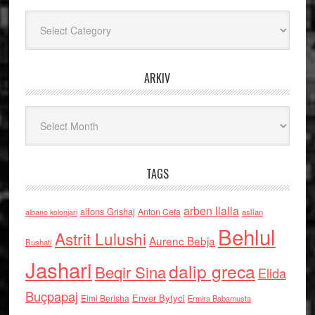
Kategoritë
ARKIV
Arkiv
TAGS
arben llalla
alfons Grishaj
Anton Cefa
asllan
albano kolonjari
Behlul
Astrit Lulushi
Aurenc Bebja
Bushati
Jashari
dalip greca
Beqir Sina
Elida
Buçpapaj
Enver Bytyci
Elmi Berisha
Ermira Babamusta