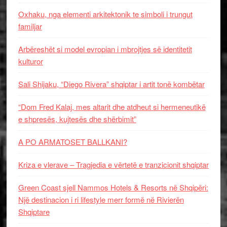
Oxhaku, nga elementi arkitektonik te simboli i trungut
familjar
Arbëreshët si model evropian i mbrojtjes së identitetit
kulturor
Sali Shijaku, “Diego Rivera” shqiptar i artit tonë kombëtar
“Dom Fred Kalaj, mes altarit dhe atdheut si hermeneutikë
e shpresës, kujtesës dhe shërbimit”
A PO ARMATOSET BALLKANI?
Kriza e vlerave – Tragjedia e vërtetë e tranzicionit shqiptar
Green Coast sjell Nammos Hotels & Resorts në Shqipëri:
Një destinacion i ri lifestyle merr formë në Rivierën
Shqiptare