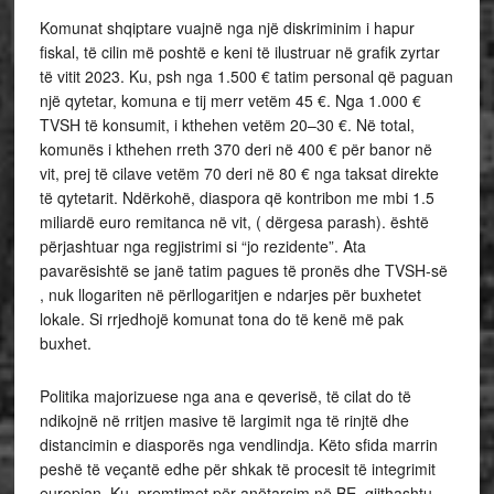
Komunat shqiptare vuajnë nga një diskriminim i hapur
fiskal, të cilin më poshtë e keni të ilustruar në grafik zyrtar
të vitit 2023. Ku, psh nga 1.500 € tatim personal që paguan
një qytetar, komuna e tij merr vetëm 45 €. Nga 1.000 €
TVSH të konsumit, i kthehen vetëm 20–30 €. Në total,
komunës i kthehen rreth 370 deri në 400 € për banor në
vit, prej të cilave vetëm 70 deri në 80 € nga taksat direkte
të qytetarit. Ndërkohë, diaspora që kontribon me mbi 1.5
miliardë euro remitanca në vit, ( dërgesa parash). është
përjashtuar nga regjistrimi si “jo rezidente”. Ata
pavarësishtë se janë tatim pagues të pronës dhe TVSH-së
, nuk llogariten në përllogaritjen e ndarjes për buxhetet
lokale. Si rrjedhojë komunat tona do të kenë më pak
buxhet.
Politika majorizuese nga ana e qeverisë, të cilat do të
ndikojnë në rritjen masive të largimit nga të rinjtë dhe
distancimin e diasporës nga vendlindja. Këto sfida marrin
peshë të veçantë edhe për shkak të procesit të integrimit
europian. Ku, premtimet për anëtarsim në BE, gjithashtu