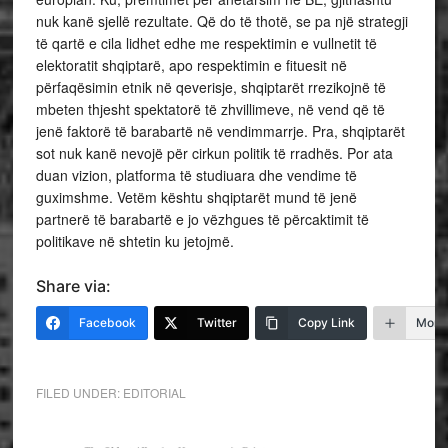
nuk kanë sjellë rezultate. Që do të thotë, se pa një strategji
të qartë e cila lidhet edhe me respektimin e vullnetit të
elektoratit shqiptarë, apo respektimin e fituesit në
përfaqësimin etnik në qeverisje, shqiptarët rrezikojnë të
mbeten thjesht spektatorë të zhvillimeve, në vend që të
jenë faktorë të barabartë në vendimmarrje. Pra, shqiptarët
sot nuk kanë nevojë për cirkun politik të rradhës. Por ata
duan vizion, platforma të studiuara dhe vendime të
guximshme. Vetëm kështu shqiptarët mund të jenë
partnerë të barabartë e jo vëzhgues të përcaktimit të
politikave në shtetin ku jetojmë.
Share via:
Facebook
Twitter
Copy Link
More
FILED UNDER:
EDITORIAL