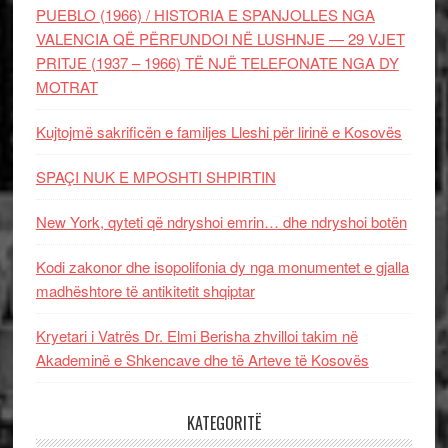
PUEBLO (1966) / HISTORIA E SPANJOLLES NGA
VALENCIA QË PËRFUNDOI NË LUSHNJE — 29 VJET
PRITJE (1937 – 1966) TË NJË TELEFONATE NGA DY
MOTRAT
Kujtojmë sakrificën e familjes Lleshi për lirinë e Kosovës
SPAÇI NUK E MPOSHTI SHPIRTIN
New York, qyteti që ndryshoi emrin… dhe ndryshoi botën
Kodi zakonor dhe isopolifonia dy nga monumentet e gjalla
madhështore të antikitetit shqiptar
Kryetari i Vatrës Dr. Elmi Berisha zhvilloi takim në
Akademinë e Shkencave dhe të Arteve të Kosovës
KATEGORITË