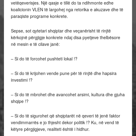
vetëqeverisjes. Një qasje e tillë do ta ndihmonte edhe
koalicionin VLEN të largohej nga retorika e akuzave dhe të
paraqiste programe konkrete.
Sepse, sot qytetari shqiptar dhe veçanërisht të rinjtë
kërkojnë përgjigje konkrete ndaj disa pyetjeve thelbësore
në mesin e të cilave janë:
– Si do të forcohet pushteti lokal !?
– Si do të krijohen vende pune për të rinjtë dhe hapsira
investimi !?
– Si do të mbrohet dhe avancohet arsimi, kultura dhe gjuha
shqipe !?
– Si do të sigurohet që shqiptarët në qeveri të jenë faktor
vendimmarrës e jo thjesht dekor politik !? Ku, në vend të
këtyre përgjigjeve, realiteti është i hidhur.