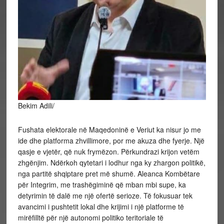
Bekim Adili/
Fushata elektorale në Maqedoninë e Veriut ka nisur jo me
ide dhe platforma zhvillimore, por me akuza dhe fyerje. Një
qasje e vjetër, që nuk frymëzon. Përkundrazi krijon vetëm
zhgënjim. Ndërkoh qytetari i lodhur nga ky zhargon politikë,
nga partitë shqiptare pret më shumë. Aleanca Kombëtare
për Integrim, me trashëgiminë që mban mbi supe, ka
detyrimin të dalë me një ofertë serioze. Të fokusuar tek
avancimi i pushtetit lokal dhe krijimi i një platforme të
mirëfilltë për një autonomi politiko teritoriale të