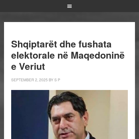
Shqiptarët dhe fushata
elektorale në Maqedoninë
e Veriut
SEPTEMBER 2, 2025
BY
S P