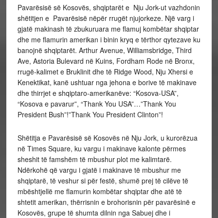
Pavarësisë së Kosovës, shqiptarët e Nju Jork-ut vazhdonin
shëtitjen e Pavarësisë nëpër rrugët njujorkeze. Një varg i
gjatë makinash të zbukuruara me flamuj kombëtar shqiptar
dhe me flamurin amerikan i binin kryq e tërthor qytezave ku
banojnë shqiptarët. Arthur Avenue, Williamsbridge, Third
Ave, Astoria Bulevard në Kuins, Fordham Rode në Bronx,
rrugë-kalimet e Bruklinit dhe të Ridge Wood, Nju Xhersi e
Kenektikat, kanë ushtuar nga jehona e borive të makinave
dhe thirrjet e shqiptaro-amerikanëve: “Kosova-USA”,
“Kosova e pavarur”, “Thank You USA”…”Thank You
President Bush”!”Thank You President Clinton”!
Shëtitja e Pavarësisë së Kosovës në Nju Jork, u kurorëzua
në Times Square, ku vargu i makinave kalonte përmes
sheshit të famshëm të mbushur plot me kalimtarë.
Ndërkohë që vargu i gjatë i makinave të mbushur me
shqiptarë, të veshur si për festë, shumë prej të cilëve të
mbështjellë me flamurin kombëtar shqiptar dhe atë të
shtetit amerikan, thërrisnin e brohorisnin për pavarësinë e
Kosovës, grupe të shumta dilnin nga Sabuej dhe i