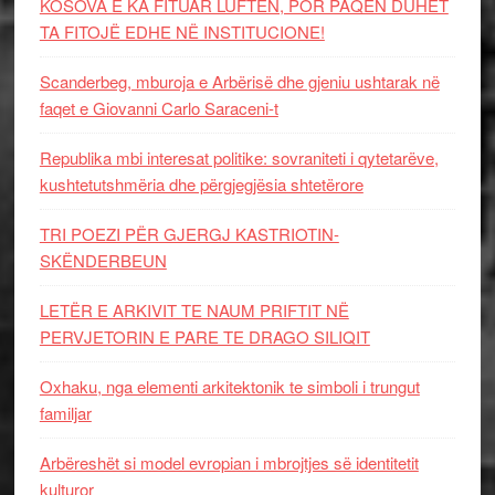
KOSOVA E KA FITUAR LUFTËN, POR PAQEN DUHET
TA FITOJË EDHE NË INSTITUCIONE!
Scanderbeg, mburoja e Arbërisë dhe gjeniu ushtarak në
faqet e Giovanni Carlo Saraceni-t
Republika mbi interesat politike: sovraniteti i qytetarëve,
kushtetutshmëria dhe përgjegjësia shtetërore
TRI POEZI PËR GJERGJ KASTRIOTIN-
SKËNDERBEUN
LETËR E ARKIVIT TE NAUM PRIFTIT NË
PERVJETORIN E PARE TE DRAGO SILIQIT
Oxhaku, nga elementi arkitektonik te simboli i trungut
familjar
Arbëreshët si model evropian i mbrojtjes së identitetit
kulturor