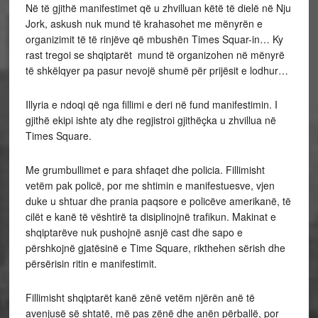
Në të gjithë manifestimet që u zhvilluan këtë të dielë në Nju
Jork, askush nuk mund të krahasohet me mënyrën e
organizimit të të rinjëve që mbushën Times Squar-in… Ky
rast tregoi se shqiptarët mund të organizohen në mënyrë
të shkëlqyer pa pasur nevojë shumë për prijësit e lodhur…
Illyria e ndoqi që nga fillimi e deri në fund manifestimin. I
gjithë ekipi ishte aty dhe regjistroi gjithëçka u zhvillua në
Times Square.
Me grumbullimet e para shfaqet dhe policia. Fillimisht
vetëm pak policë, por me shtimin e manifestuesve, vjen
duke u shtuar dhe prania paqsore e policëve amerikanë, të
cilët e kanë të vështirë ta disiplinojnë trafikun. Makinat e
shqiptarëve nuk pushojnë asnjë cast dhe sapo e
përshkojnë gjatësinë e Time Square, rikthehen sërish dhe
përsërisin ritin e manifestimit.
Fillimisht shqiptarët kanë zënë vetëm njërën anë të
avenjusë së shtatë, më pas zënë dhe anën përballë, por