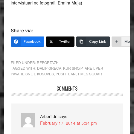
intervistuari ne fotografi, Ermira Muja)
Share via:
Facebook
Twitter
Copy Link
More
FILED UNDER:
REPORTAZH
TAGGED WITH:
DALIP GRECA
,
KUR SHQIPTARET
,
PER
PAVAREISNE E KOSOVES
,
PUSHTUAN
,
TIMES SQUAR
COMMENTS
Arberi dr.
says
February 17, 2014 at 5:34 pm