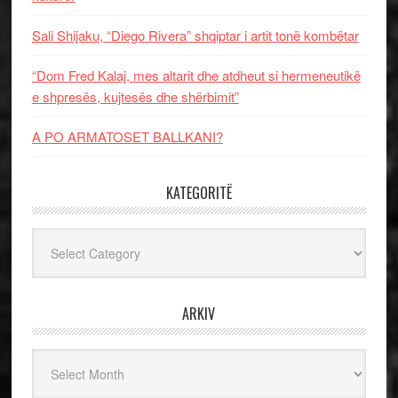
Sali Shijaku, “Diego Rivera” shqiptar i artit tonë kombëtar
“Dom Fred Kalaj, mes altarit dhe atdheut si hermeneutikë
e shpresës, kujtesës dhe shërbimit”
A PO ARMATOSET BALLKANI?
KATEGORITË
Kategoritë
ARKIV
Arkiv