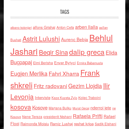
TAGS
arben llalla
alfons Grishaj
Anton Cefa
asllan
albano kolonjari
Behlul
Astrit Lulushi
Aurenc Bebja
Bushati
Jashari
dalip greca
Beqir Sina
Elida
Buçpapaj
Enver Bytyci
Elmi Berisha
Ermira Babamusta
Frank
Eugjen Merlika
Fahri Xharra
shkreli
Ilir
Gezim Llojdia
Fritz radovani
Levonja
Interviste
Kolec Traboini
Keze Kozeta Zylo
kosova
Kosove
nderroi jete
Marjana Bulku
ne
Murat Gecaj
Rafaela Prifti
Rafael
Nene Tereza
Kosove
presidenti Nishani
Floqi
Raimonda Moisiu
Ramiz Lushaj
reshat kripa
Sadik Elshani