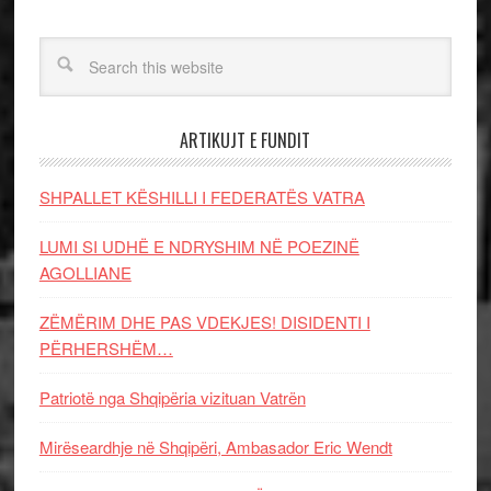
ARTIKUJT E FUNDIT
SHPALLET KËSHILLI I FEDERATËS VATRA
LUMI SI UDHË E NDRYSHIM NË POEZINË
AGOLLIANE
ZËMËRIM DHE PAS VDEKJES! DISIDENTI I
PËRHERSHËM…
Patriotë nga Shqipëria vizituan Vatrën
Mirëseardhje në Shqipëri, Ambasador Eric Wendt