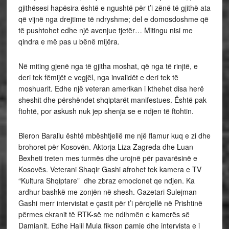
gjithësesi hapësira është e ngushtë për t’i zënë të gjithë ata
që vijnë nga drejtime të ndryshme; del e domosdoshme që
të pushtohet edhe një avenjue tjetër… Mitingu nisi me
qindra e më pas u bënë mijëra.
Në miting gjenë nga të gjitha moshat, që nga të rinjtë, e
deri tek fëmijët e vegjël, nga invalidët e deri tek të
moshuarit. Edhe një veteran amerikan i kthehet disa herë
sheshit dhe përshëndet shqiptarët manifestues. Është pak
ftohtë, por askush nuk jep shenja se e ndjen të ftohtin.
Bleron Baraliu është mbështjellë me një flamur kuq e zi dhe
brohoret për Kosovën. Aktorja Liza Zagreda dhe Luan
Bexheti treten mes turmës dhe urojnë për pavarësinë e
Kosovës. Veterani Shaqir Gashi afrohet tek kamera e TV
“Kultura Shqiptare” dhe zbraz emocionet qe ndjen. Ka
ardhur bashkë me zonjën në shesh. Gazetari Sulejman
Gashi merr intervistat e çastit për t’i përcjellë në Prishtinë
përmes ekranit të RTK-së me ndihmën e kamerës së
Damianit. Edhe Halil Mula fikson pamje dhe intervista e i