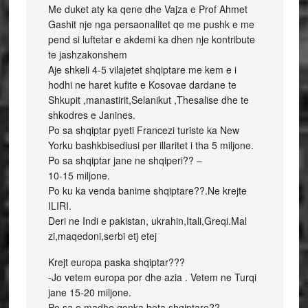
Me duket aty ka qene dhe Vajza e Prof Ahmet
Gashit nje nga persaonalitet qe me pushk e me
pend si luftetar e akdemi ka dhen nje kontribute
te jashzakonshem
Aje shkeli 4-5 vilajetet shqiptare me kem e i
hodhi ne haret kufite e Kosovae dardane te
Shkupit ,manastirit,Selanikut ,Thesalise dhe te
shkodres e Janines.
Po sa shqiptar pyeti Francezi turiste ka New
Yorku bashkbisediusi per illaritet i tha 5 miljone.
Po sa shqiptar jane ne shqiperi?? –
10-15 miljone.
Po ku ka venda banime shqiptare??.Ne krejte
ILIRI.
Deri ne Indi e pakistan, ukrahin,Itali,Greqi.Mal
zi,maqedoni,serbi etj etej
Krejt europa paska shqiptar???
-Jo vetem europa por dhe azia . Vetem ne Turqi
jane 15-20 miljone.
Po sa e madhe qenka bota shqiptare??