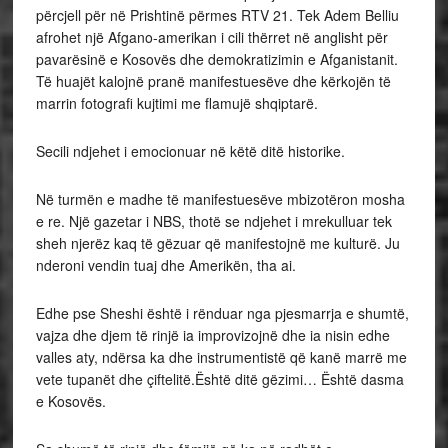
përcjell për në Prishtinë përmes RTV 21. Tek Adem Belliu
afrohet një Afgano-amerikan i cili thërret në anglisht për
pavarësinë e Kosovës dhe demokratizimin e Afganistanit.
Të huajët kalojnë pranë manifestuesëve dhe kërkojën të
marrin fotografi kujtimi me flamujë shqiptarë.
Secili ndjehet i emocionuar në këtë ditë historike.
Në turmën e madhe të manifestuesëve mbizotëron mosha
e re. Një gazetar i NBS, thotë se ndjehet i mrekulluar tek
sheh njerëz kaq të gëzuar që manifestojnë me kulturë. Ju
nderoni vendin tuaj dhe Amerikën, tha ai.
Edhe pse Sheshi është i rënduar nga pjesmarrja e shumtë,
vajza dhe djem të rinjë ia improvizojnë dhe ia nisin edhe
valles aty, ndërsa ka dhe instrumentistë që kanë marrë me
vete tupanët dhe çiftelitë.Është ditë gëzimi… Është dasma
e Kosovës.