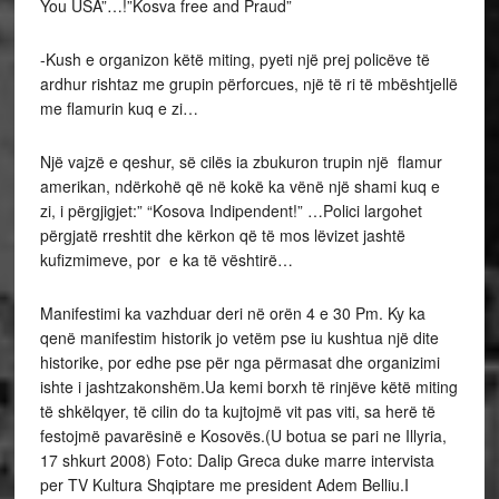
You USA”…!”Kosva free and Praud”
-Kush e organizon këtë miting, pyeti një prej policëve të
ardhur rishtaz me grupin përforcues, një të ri të mbështjellë
me flamurin kuq e zi…
Një vajzë e qeshur, së cilës ia zbukuron trupin një flamur
amerikan, ndërkohë që në kokë ka vënë një shami kuq e
zi, i përgjigjet:” “Kosova Indipendent!” …Polici largohet
përgjatë rreshtit dhe kërkon që të mos lëvizet jashtë
kufizmimeve, por e ka të vështirë…
Manifestimi ka vazhduar deri në orën 4 e 30 Pm. Ky ka
qenë manifestim historik jo vetëm pse iu kushtua një dite
historike, por edhe pse për nga përmasat dhe organizimi
ishte i jashtzakonshëm.Ua kemi borxh të rinjëve këtë miting
të shkëlqyer, të cilin do ta kujtojmë vit pas viti, sa herë të
festojmë pavarësinë e Kosovës.(U botua se pari ne Illyria,
17 shkurt 2008) Foto: Dalip Greca duke marre intervista
per TV Kultura Shqiptare me president Adem Belliu.I