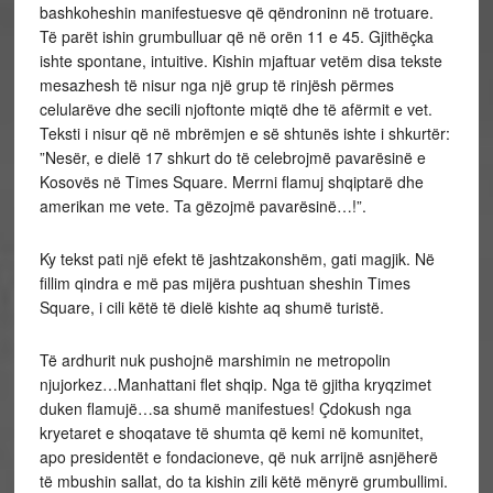
bashkoheshin manifestuesve që qëndroninn në trotuare.
Të parët ishin grumbulluar që në orën 11 e 45. Gjithëçka
ishte spontane, intuitive. Kishin mjaftuar vetëm disa tekste
mesazhesh të nisur nga një grup të rinjësh përmes
celularëve dhe secili njoftonte miqtë dhe të afërmit e vet.
Teksti i nisur që në mbrëmjen e së shtunës ishte i shkurtër:
”Nesër, e dielë 17 shkurt do të celebrojmë pavarësinë e
Kosovës në Times Square. Merrni flamuj shqiptarë dhe
amerikan me vete. Ta gëzojmë pavarësinë…!”.
Ky tekst pati një efekt të jashtzakonshëm, gati magjik. Në
fillim qindra e më pas mijëra pushtuan sheshin Times
Square, i cili këtë të dielë kishte aq shumë turistë.
Të ardhurit nuk pushojnë marshimin ne metropolin
njujorkez…Manhattani flet shqip. Nga të gjitha kryqzimet
duken flamujë…sa shumë manifestues! Çdokush nga
kryetaret e shoqatave të shumta që kemi në komunitet,
apo presidentët e fondacioneve, që nuk arrijnë asnjëherë
të mbushin sallat, do ta kishin zili këtë mënyrë grumbullimi.