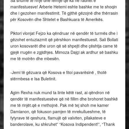
Sa shumë të rinjë dhe fëmijë që ka në radhët e
manifestuesve! Arberie Hetemi eshte bashke me te shoqin
dhe i gezohen manifestimit. Të gjithë gëzojnë dhe thërrasin
për Kosovën dhe Shtetet e Bashkuara të Amerikës.
Piktori vlonjat Fejzo ka qëndruar në qendër të turmës dhe i
gëzohet entuziazmit që përshkon manifestiuesit. Sali Bollati
uron kosovarët dhe uron që së shpejti dhe çështja came të
gjejë rrugën e zgjidhjes. Mimoza Dajçi ak ardhur së bashku
me të motrën dhe mbesën.
-Jemi të gëzuara që Kosova e fitoi pavarësinë , thotë
stërmbesa e Isa Buletinit.
Agim Rexha nuk mund ta linte këtë rast, ai qëndron në
qendër të manifestuesëve që në fillim dhe brohoret bashkë
me të rinjët.që e rrethojnë. Pak më tej shoh me kamer
Damianon, që fokuson pamjen të mrekullueshme, të
fytyrave të qeshura, flamujë që valviten, pllakateve e
banderolave, ku shkruhet” “Kosova Indipendent!”, “Thank