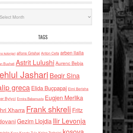
iv
TAGS
arben llalla
alfons Grishaj
Anton Cefa
no kolonjari
Astrit Lulushi
Aurenc Bebja
an Bushati
ehlul Jashari
Beqir Sina
alip greca
Elida Buçpapaj
Elmi Berisha
Eugjen Merlika
er Bytyci
Ermira Babamusta
Frank shkreli
hri Xharra
Fritz
Ilir Levonja
Gezim Llojdia
dovani
kosova
rviste
Kolec Traboini
Keze Kozeta Zylo