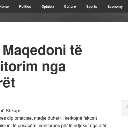
Home
Politics
Opinion
Culture
Sports
Economy
ë Maqedoni të
itorim nga
rët
 në Shkup/
s diplomacisë, madje duhet t’i kërkojnë faktorit
isioni të posaçëm monitorues për të ndjekur nga afër