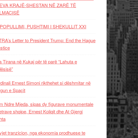
EVA KRAJË-SHESTAN NË ZARË TË
LMACISË
POPULLIMI, PUSHTIMI I SHEKULLIT XXI
RA’s Letter to President Trump: End the Hague
ustice
 Tirana në Kukaj për të parë “Lahuta e
ësisë”
dinali Ernest Simoni rikthehet si dëshmitar në
gun e Spaçit
 Ndre Mjeda, sipas dy figurave monumentale
letrave shqipe, Ernest Koliqit dhe At Gjergj
hta
vjet tranzicion, nga ekonomia prodhuese te