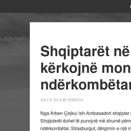
Shqiptarët n
kërkojnë mon
ndërkombëta
JULY 6, 2014
BY
DGRECA
Nga Arben Çejku/ ish-Ambasadori shqiptar
Shqiptarët duhet të punojnë më shumë përme
ndërkombëtar, Strasburgut, dërgimin e një m