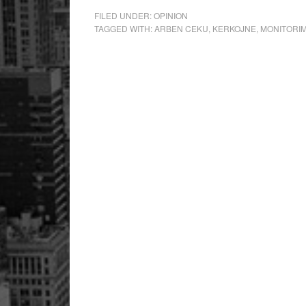
FILED UNDER:
OPINION
TAGGED WITH:
ARBEN CEKU
,
KERKOJNE
,
MONITORI