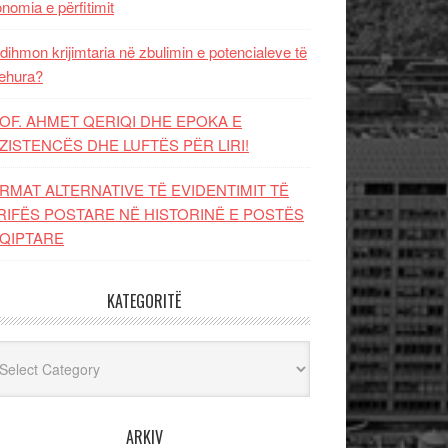
nomia e përfitimit
dihmon krijimtaria në zbulimin e potencialeve të
ehura?
OF. AHMET QERIQI DHE EPOKA E
ZISTENCЁS DHE LUFTЁS PЁR LIRI!
RMAT ALTERNATIVE TË EVIDENTIMIT TË
RIFËS POSTARE NË HISTORINË E POSTËS
QIPTARE
KATEGORITË
egoritë
ARKIV