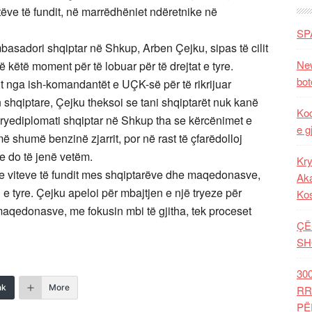
tëve të fundit, në marrëdhëniet ndëretnike në
SP
asadori shqiptar në Shkup, Arben Çejku, sipas të cilit
New
 këtë moment për të lobuar për të drejtat e tyre.
bot
dit nga ish-komandantët e UÇK-së për të rikrijuar
 shqiptare, Çejku theksoi se tani shqiptarët nuk kanë
Kod
h-kryediplomati shqiptar në Shkup tha se kërcënimet e
e g
ë shumë benzinë zjarrit, por në rast të çfarëdolloj
se do të jenë vetëm.
Kry
 e viteve të fundit mes shqiptarëve dhe maqedonasve,
Aka
 e tyre. Çejku apeloi për mbajtjen e një tryeze për
Ko
maqedonasve, me fokusin mbi të gjitha, tek proceset
ÇË
SH
30
nk
More
RR
PË