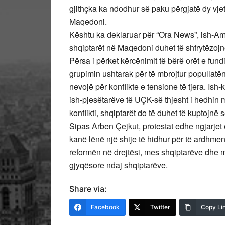
gjithçka ka ndodhur së paku përgjatë dy vje
Maqedoni.
Kështu ka deklaruar për “Ora News”, ish-Amb
shqiptarët në Maqedoni duhet të shfrytëzojnë
Përsa i përket kërcënimit të bërë orët e fun
grupimin ushtarak për të mbrojtur popullatën
nevojë për konflikte e tensione të tjera. Is
ish-pjesëtarëve të UÇK-së thjesht i hedhin m
konflikti, shqiptarët do të duhet të kuptojnë 
Sipas Arben Çejkut, protestat edhe ngjarjet
kanë lënë një shije të hidhur për të ardhmen
reformën në drejtësi, mes shqiptarëve dhe 
gjyqësore ndaj shqiptarëve.
Share via:
Facebook
Twitter
Copy Li