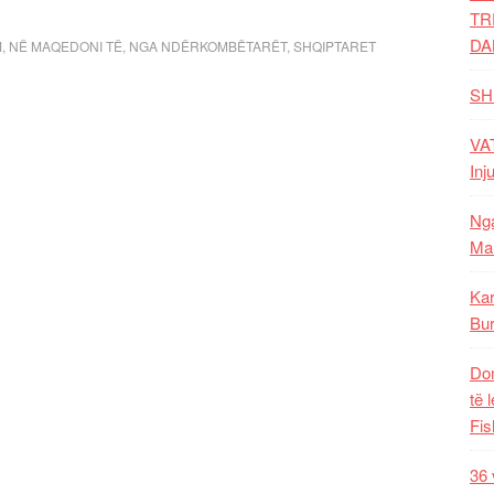
TR
DA
M
,
NË MAQEDONI TË
,
NGA NDËRKOMBËTARËT
,
SHQIPTARET
SH
VAT
Inj
Nga
Mal
Kar
Bur
Dom
të 
Fis
36 