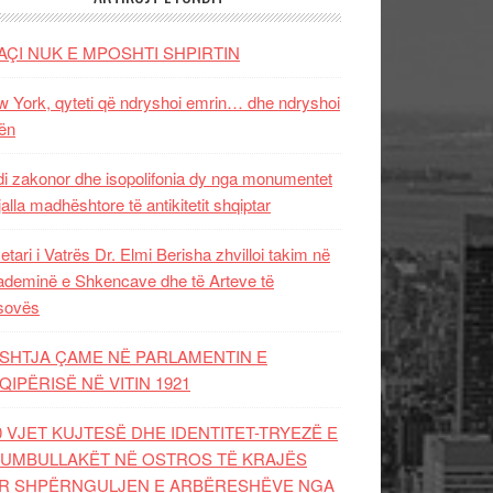
AÇI NUK E MPOSHTI SHPIRTIN
 York, qyteti që ndryshoi emrin… dhe ndryshoi
ën
i zakonor dhe isopolifonia dy nga monumentet
jalla madhështore të antikitetit shqiptar
etari i Vatrës Dr. Elmi Berisha zhvilloi takim në
deminë e Shkencave dhe të Arteve të
sovës
SHTJA ÇAME NË PARLAMENTIN E
QIPËRISË NË VITIN 1921
0 VJET KUJTESË DHE IDENTITET-TRYEZË E
UMBULLAKËT NË OSTROS TË KRAJËS
R SHPËRNGULJEN E ARBËRESHËVE NGA