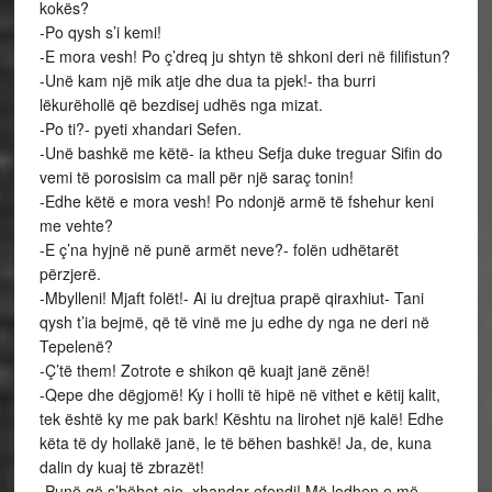
kokës?
-Po qysh s’i kemi!
-E mora vesh! Po ç’dreq ju shtyn të shkoni deri në filifistun?
-Unë kam një mik atje dhe dua ta pjek!- tha burri
lëkurëhollë që bezdisej udhës nga mizat.
-Po ti?- pyeti xhandari Sefen.
-Unë bashkë me këtë- ia ktheu Sefja duke treguar Sifin do
vemi të porosisim ca mall për një saraç tonin!
-Edhe këtë e mora vesh! Po ndonjë armë të fshehur keni
me vehte?
-E ç’na hyjnë në punë armët neve?- folën udhëtarët
përzjerë.
-Mbylleni! Mjaft folët!- Ai iu drejtua prapë qiraxhiut- Tani
qysh t’ia bejmë, që të vinë me ju edhe dy nga ne deri në
Tepelenë?
-Ç’të them! Zotrote e shikon që kuajt janë zënë!
-Qepe dhe dëgjomë! Ky i holli të hipë në vithet e këtij kalit,
tek është ky me pak bark! Kështu na lirohet një kalë! Edhe
këta të dy hollakë janë, le të bëhen bashkë! Ja, de, kuna
dalin dy kuaj të zbrazët!
-Punë që s’bëhet ajo, xhandar efendi! Më lodhen e më