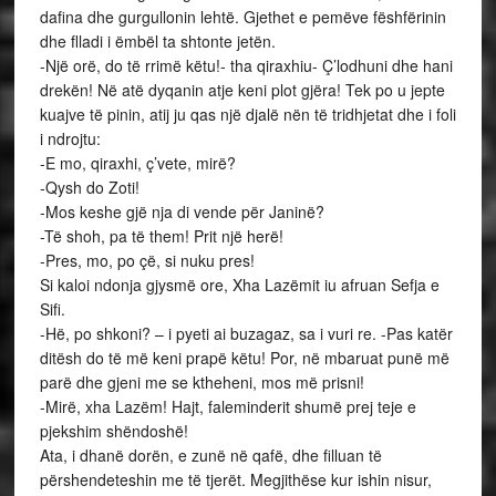
dafina dhe gurgullonin lehtë. Gjethet e pemëve fëshfërinin
dhe flladi i ëmbël ta shtonte jetën.
-Një orë, do të rrimë këtu!- tha qiraxhiu- Ç’lodhuni dhe hani
drekën! Në atë dyqanin atje keni plot gjëra! Tek po u jepte
kuajve të pinin, atij ju qas një djalë nën të tridhjetat dhe i foli
i ndrojtu:
-E mo, qiraxhi, ç’vete, mirë?
-Qysh do Zoti!
-Mos keshe gjë nja di vende për Janinë?
-Të shoh, pa të them! Prit një herë!
-Pres, mo, po çë, si nuku pres!
Si kaloi ndonja gjysmë ore, Xha Lazëmit iu afruan Sefja e
Sifi.
-Hë, po shkoni? – i pyeti ai buzagaz, sa i vuri re. -Pas katër
ditësh do të më keni prapë këtu! Por, në mbaruat punë më
parë dhe gjeni me se ktheheni, mos më prisni!
-Mirë, xha Lazëm! Hajt, faleminderit shumë prej teje e
pjekshim shëndoshë!
Ata, i dhanë dorën, e zunë në qafë, dhe filluan të
përshendeteshin me të tjerët. Megjithëse kur ishin nisur,