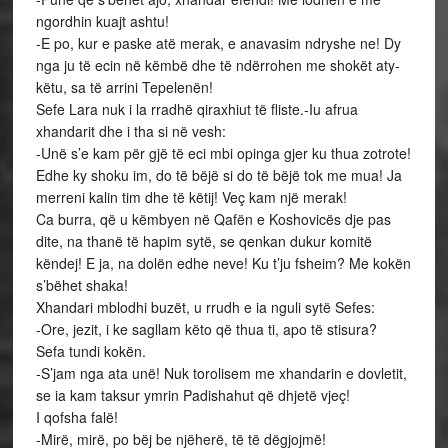
ngordhin kuajt ashtu!
-E po, kur e paske atë merak, e anavasim ndryshe ne! Dy
nga ju të ecin në këmbë dhe të ndërrohen me shokët aty-
këtu, sa të arrini Tepelenën!
Sefe Lara nuk i la rradhë qiraxhiut të fliste.-Iu afrua
xhandarit dhe i tha si në vesh:
-Unë s’e kam për gjë të eci mbi opinga gjer ku thua zotrote!
Edhe ky shoku im, do të bëjë si do të bëjë tok me mua! Ja
merreni kalin tim dhe të këtij! Veç kam një merak!
Ca burra, që u këmbyen në Qafën e Koshovicës dje pas
dite, na thanë të hapim sytë, se qenkan dukur komitë
këndej! E ja, na dolën edhe neve! Ku t’ju fsheim? Me kokën
s’bëhet shaka!
Xhandari mblodhi buzët, u rrudh e ia nguli sytë Sefes:
-Ore, jezit, i ke sagllam këto që thua ti, apo të stisura?
Sefa tundi kokën.
-S’jam nga ata unë! Nuk torolisem me xhandarin e dovletit,
se ia kam taksur ymrin Padishahut që dhjetë vjeç!
I qofsha falë!
-Mirë, mirë, po bëj be njëherë, të të dëgjojmë!