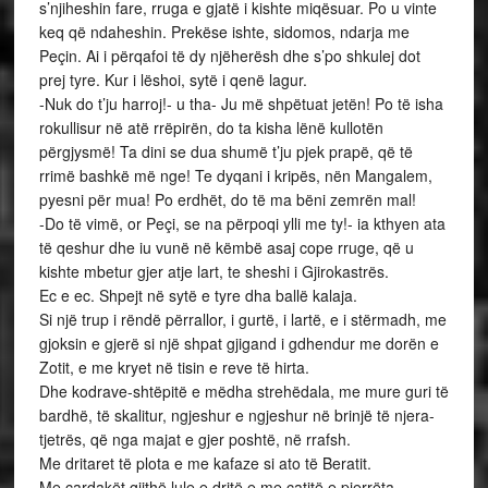
s’njiheshin fare, rruga e gjatë i kishte miqësuar. Po u vinte
keq që ndaheshin. Prekëse ishte, sidomos, ndarja me
Peçin. Ai i përqafoi të dy njëherësh dhe s’po shkulej dot
prej tyre. Kur i lëshoi, sytë i qenë lagur.
-Nuk do t’ju harroj!- u tha- Ju më shpëtuat jetën! Po të isha
rokullisur në atë rrëpirën, do ta kisha lënë kullotën
përgjysmë! Ta dini se dua shumë t’ju pjek prapë, që të
rrimë bashkë më nge! Te dyqani i kripës, nën Mangalem,
pyesni për mua! Po erdhët, do të ma bëni zemrën mal!
-Do të vimë, or Peçi, se na përpoqi ylli me ty!- ia kthyen ata
të qeshur dhe iu vunë në këmbë asaj cope rruge, që u
kishte mbetur gjer atje lart, te sheshi i Gjirokastrës.
Ec e ec. Shpejt në sytë e tyre dha ballë kalaja.
Si një trup i rëndë përrallor, i gurtë, i lartë, e i stërmadh, me
gjoksin e gjerë si një shpat gjigand i gdhendur me dorën e
Zotit, e me kryet në tisin e reve të hirta.
Dhe kodrave-shtëpitë e mëdha strehëdala, me mure guri të
bardhë, të skalitur, ngjeshur e ngjeshur në brinjë të njera-
tjetrës, që nga majat e gjer poshtë, në rrafsh.
Me dritaret të plota e me kafaze si ato të Beratit.
Me çardakët gjithë lule e dritë e me çatitë e pjerrëta