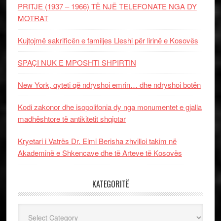
PRITJE (1937 – 1966) TË NJË TELEFONATE NGA DY
MOTRAT
Kujtojmë sakrificën e familjes Lleshi për lirinë e Kosovës
SPAÇI NUK E MPOSHTI SHPIRTIN
New York, qyteti që ndryshoi emrin… dhe ndryshoi botën
Kodi zakonor dhe isopolifonia dy nga monumentet e gjalla
madhështore të antikitetit shqiptar
Kryetari i Vatrës Dr. Elmi Berisha zhvilloi takim në
Akademinë e Shkencave dhe të Arteve të Kosovës
KATEGORITË
Kategoritë