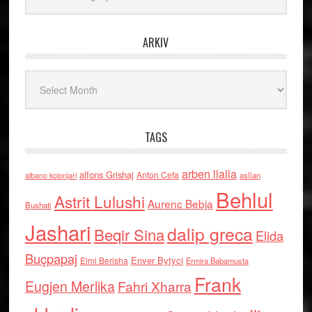
ARKIV
Arkiv
TAGS
arben llalla
alfons Grishaj
Anton Cefa
asllan
albano kolonjari
Behlul
Astrit Lulushi
Aurenc Bebja
Bushati
Jashari
dalip greca
Beqir Sina
Elida
Buçpapaj
Enver Bytyci
Elmi Berisha
Ermira Babamusta
Frank
Eugjen Merlika
Fahri Xharra