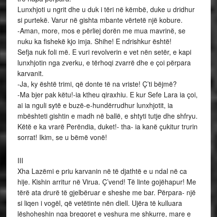
Lunxhjoti u ngrit dhe u duk i tëri në këmbë, duke u dridhur
si purtekë. Varur në gishta mbante vërtetë një kobure.
-Aman, more, mos e përliej dorën me mua mavrinë, se
nuku ka fishekë kjo imja. Shihe! E ndrishkur është!
Sefja nuk foli më. E vuri revolverin e vet nën setër, e kapi
lunxhjotin nga zverku, e tërhoqi zvarrë dhe e çoi përpara
karvanit.
-Ja, ky është trimi, që donte të na vriste! Ç’ti bëjmë?
-Ma bjer pak këtu!-ia ktheu qiraxhiu. E kur Sefe Lara ia çoi,
ai ia nguli sytë e buzë-e-hundërrudhur lunxhjotit, ia
mbështeti gishtin e madh në ballë, e shtyti tutje dhe shfryu.
Këtë e ka vrarë Perëndia, duket!- tha- ia kanë çukitur trurin
sorrat! Ikim, se u bëmë vonë!
III
Xha Lazëmi e priu karvanin në të djathtë e u ndal në ca
hije. Kishin arritur në Virua. Ç’vend! Të linte gojëhapur! Me
tërë ata drurë të gjelbëruar e sheshe me bar. Përpara- një
si liqen i vogël, që vetëtinte nën diell. Ujëra të kulluara
lëshoheshin nga bregoret e veshura me shkurre, mare e