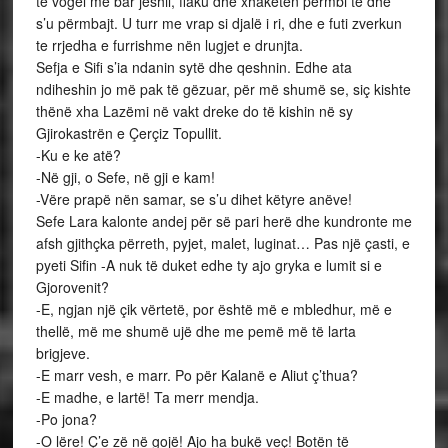
të vogël me bar jeshil, flaku dhe xhaketën përmbi të dhe
s’u përmbajt. U turr me vrap si djalë i ri, dhe e futi zverkun
te rrjedha e furrishme nën lugjet e drunjta.
Sefja e Sifi s’ia ndanin sytë dhe qeshnin. Edhe ata
ndiheshin jo më pak të gëzuar, për më shumë se, siç kishte
thënë xha Lazëmi në vakt dreke do të kishin në sy
Gjirokastrën e Çerçiz Topullit.
-Ku e ke atë?
-Në gji, o Sefe, në gji e kam!
-Vëre prapë nën samar, se s’u dihet këtyre anëve!
Sefe Lara kalonte andej për së pari herë dhe kundronte me
afsh gjithçka përreth, pyjet, malet, luginat… Pas një çasti, e
pyeti Sifin -A nuk të duket edhe ty ajo gryka e lumit si e
Gjorovenit?
-E, ngjan një çik vërtetë, por është më e mbledhur, më e
thellë, më me shumë ujë dhe me pemë më të larta
brigjeve.
-E marr vesh, e marr. Po për Kalanë e Aliut ç’thua?
-E madhe, e lartë! Ta merr mendja.
-Po jona?
-O lëre! Ç’e zë në gojë! Ajo ha bukë veç! Botën të