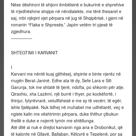
Nëse dëshironi të shijoni ëmbëlsinë e bukurinë e shprehive
të rrjedhëshme shqipe në nëndialekte, me tërë thesaret e
saj, mbi njëqint vjet përpara në jug të Shqipërisë, i gjeni në
romanin “Flaka e Shpresës.” Japim vetëm tri pjesë të
zgjedhura.
—————
SHTEGTIMI I KARVANIT
I
Karvani me nëntë kuaj gjithësej, shpinte e binte njerëz në
rrugën Berat-Janinë. Edhe ata të dy, Sefe Lara e Sifi
Garunja, tok me shtatë të tjerë, ndofta, po shkonin për atje.
Qiraxhiu, xha Lazëmi, një burrë i thyer, po kockëfortë, i
thinjur, fytyrëvrarë, vetullfshesë e me sy të vecërr, të egër,
ishte fjalëpakë. Nuk lidhej në muhabet me udhëtarët, veç e
ngiste kalin me vështrimin përpara, duke thithur çibukun
thellë e duke e nxjerrë tymin me shtëllunga.
Atë ditë ai nuk e drejtoi karvanin nga ana e Drobonikut, që
të kalonte në Gllavë, Ballaban, Këlcyrë e Tepelenë, por sa