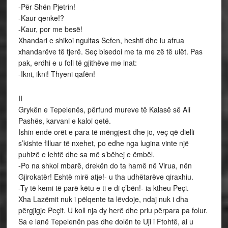
-Për Shën Pjetrin!
-Kaur qenke!?
-Kaur, por me besë!
Xhandari e shikoi ngultas Sefen, heshti dhe iu afrua
xhandarëve të tjerë. Seç bisedoi me ta me zë të ulët. Pas
pak, erdhi e u foli të gjithëve me inat:
-Ikni, ikni! Thyeni qafën!
II
Grykën e Tepelenës, përfund mureve të Kalasë së Ali
Pashës, karvani e kaloi qetë.
Ishin ende orët e para të mëngjesit dhe jo, veç që dielli
s’kishte filluar të nxehet, po edhe nga lugina vinte një
puhizë e lehtë dhe sa më s’bëhej e ëmbël.
-Po na shkoi mbarë, drekën do ta hamë në Virua, nën
Gjirokatër! Eshtë mirë atje!- u tha udhëtarëve qiraxhiu.
-Ty të kemi të parë këtu e ti e di ç’bën!- ia ktheu Peçi.
Xha Lazëmit nuk i pëlqente ta lëvdoje, ndaj nuk i dha
përgjigje Peçit. U koll nja dy herë dhe priu përpara pa folur.
Sa e lanë Tepelenën pas dhe dolën te Uji i Ftohtë, ai u