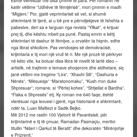
Eshtë vlerësuar me disa çmime të para. Për romanin në
katër vëllime “Udhëve të fëmijërisë”, mori çmimin e madh
“Migjeni.” Por, gjatë veprimtarisë së vet, si shumë
shkrimtarë të tjerë, ai u bë pre e përndjekjeve të fshehta e
pabesive, deri sa e larguan nga revista “Yllkat”, e krijuar
prej tij, dhe kështu mbeti pa punë. Pastaj emrin e këtij
shkrimtari të dashur të fëmijve, u orvatën ta hiqnin, edhe
nga librat shkollore. Pas vendosjes së demokracisë,
krijimtaria e tij mori një vrull të ri. Me një prozë të përkryer
në këto vite, ka botuar disa libra të nivelit të lartë ideo –
artistik, në trajtimin e temave shoqerore dhe atdhetare, siç
janë vëllimi me tregime “Lira”, “Xhaxhi Sili”, “Dashuria e
Nënës”, “Mësuesja” “Maratonomaku”, “Kush rron duke
Shpresuar”; romane, si “Përtej kohes”, “Shtjellat e Bardha”,
“Flaka e Shpresës” etj. Ky roman me 640 faqe, është
vlerësuar nga lexuesi i gjerë, nga historianë e shkrimtarë,
ndër ta, Luan Malltezi e Sadik Bejko.
Më 2012 me rastin 100 Vjetorit të Pavarësisë, për
krijimtarinë e tij të çmuar, Ramadan Pasmaçiu, meritoi
titullin “Nderi i Qarkut të Beratit” dhe dekoratën “Mirënjohje
e Prizrenit.”