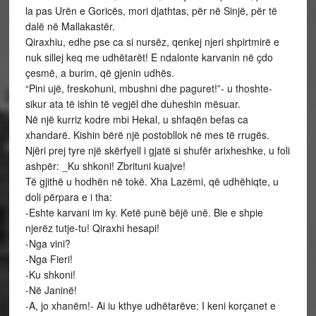
la pas Urën e Goricës, mori djathtas, për në Sinjë, për të
dalë në Mallakastër.
Qiraxhiu, edhe pse ca si nursëz, qenkej njeri shpirtmirë e
nuk sillej keq me udhëtarët! E ndalonte karvanin në çdo
çesmë, a burim, që gjenin udhës.
“Pini ujë, freskohuni, mbushni dhe paguret!”- u thoshte-
sikur ata të ishin të vegjël dhe duheshin mësuar.
Në një kurriz kodre mbi Hekal, u shfaqën befas ca
xhandarë. Kishin bërë një postobllok në mes të rrugës.
Njëri prej tyre një skërfyell i gjatë si shufër arixheshke, u foli
ashpër: _Ku shkoni! Zbrituni kuajve!
Të gjithë u hodhën në tokë. Xha Lazëmi, që udhëhiqte, u
doli përpara e i tha:
-Eshte karvani im ky. Ketë punë bëjë unë. Bie e shpie
njerëz tutje-tu! Qiraxhi hesapi!
-Nga vini?
-Nga Fieri!
-Ku shkoni!
-Në Janinë!
-A, jo xhanëm!- Ai iu kthye udhëtarëve: I keni korçanet e