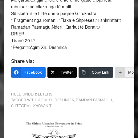
mbuluar me pllaka nga të malit.
Së sipërmi- e hirtë dhe e paqme Gjirokastra!
* Fragment nga romani, “Flaka e Shpresës.” i shkrimtarit
Ramadan Pasmaçiu,Nderi i Qarkut të Beratit./
DRIER
Tiranë 2012
*Pergatiti:Agim Xh. Dëshnica
Share via:
Facebook
Twitter
Copy Link
More
FILED UNDER:
LETERSI
TAGGED WITH:
AGIM XH DESHNICA
,
RAMDAN PASMACIU
,
SHTEGTIMI I KARVANIT