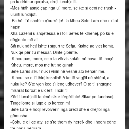
pa iu dridhur qerpiku, drejt lunxhjotit.
-Mos hidh asnjë çap nga u’, more, se ike si qeni në rrush!-
uluriti lunxhjoti.
-Pa hë! Të shohim ç’burrë je!- ia ktheu Sefe Lara dhe nxitoi
hapin.
Xha Lazëmi u shqetësua e i foli Sefes të kthehej, po ku e
dëgjonte më ai!
Sifi nuk ndihej! Ishte i sigurt te Sefja. Kishte aq vjet komit.
Nuk qe për t’u mësuar. Dinte ç’bënte.
-Ktheu pas, more, se o ta vërvis kokën në hava, të thaçë!
Ktheu, more, mos më fut në gjinah!
Sefe Larës sikur nuk i vinin në veshë ato kërcënime.
-Ktheu, se o t’i thiej kokallat! A ke të vogjël në shtëpi, a
nuku ke? S’të vjen keq t’i lënç udhëvet? O të t’i shqiejnë
mishrat korbat e ulqërit, i nxiri ti!
Zëri i lunxhjotit tanimë sikur fërgëllinte! Sikur po fundosej.
Tingëllonte si lutje e jo kërcënim!
Sefe Lara e hoqi revolverin nga brezi dhe e drejtoi nga
gëmushat.
-Çohu e dil që aty, se s’të them dy herë!- dhe i hodhi edhe
tre hapa përpara.