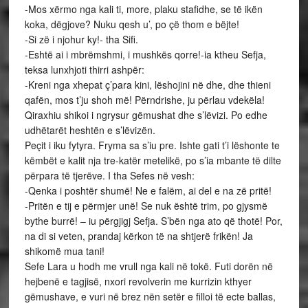
-Mos xërmo nga kali ti, more, plaku stafidhe, se të ikën
koka, dëgjove? Nuku qesh u’, po çë thom e bëjte!
-Si zë i njohur ky!- tha Sifi.
-Eshtë ai i mbrëmshmi, i mushkës qorre!-ia ktheu Sefja,
teksa lunxhjoti thirri ashpër:
-Kreni nga xhepat ç’para kini, lëshojini në dhe, dhe thieni
qafën, mos t’ju shoh më! Përndrishe, ju përlau vdekëla!
Qiraxhiu shikoi i ngrysur gëmushat dhe s’lëvizi. Po edhe
udhëtarët heshtën e s’lëvizën.
Peçit i iku fytyra. Fryma sa s’iu pre. Ishte gati t’i lëshonte te
këmbët e kalit nja tre-katër metelikë, po s’ia mbante të dilte
përpara të tjerëve. I tha Sefes në vesh:
-Qenka i poshtër shumë! Ne e falëm, ai del e na zë pritë!
-Pritën e tij e përmjer unë! Se nuk është trim, po gjysmë
bythe burrë! – iu përgjigj Sefja. S’bën nga ato që thotë! Por,
na di si veten, prandaj kërkon të na shtjerë frikën! Ja
shikomë mua tani!
Sefe Lara u hodh me vrull nga kali në tokë. Futi dorën në
hejbenë e tagjisë, nxori revolverin me kurrizin kthyer
gëmushave, e vuri në brez nën setër e filloi të ecte ballas,