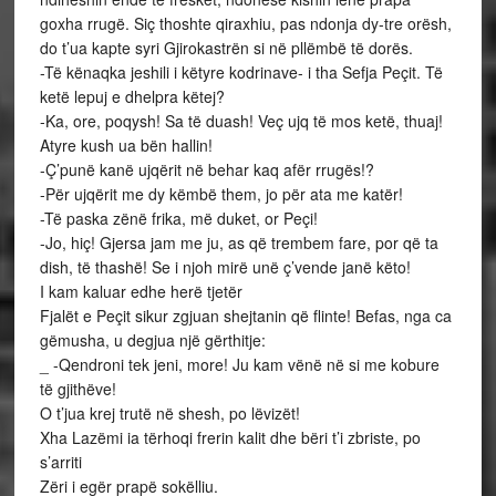
goxha rrugë. Siç thoshte qiraxhiu, pas ndonja dy-tre orësh,
do t’ua kapte syri Gjirokastrën si në pllëmbë të dorës.
-Të kënaqka jeshili i këtyre kodrinave- i tha Sefja Peçit. Të
ketë lepuj e dhelpra këtej?
-Ka, ore, poqysh! Sa të duash! Veç ujq të mos ketë, thuaj!
Atyre kush ua bën hallin!
-Ç’punë kanë ujqërit në behar kaq afër rrugës!?
-Për ujqërit me dy këmbë them, jo për ata me katër!
-Të paska zënë frika, më duket, or Peçi!
-Jo, hiç! Gjersa jam me ju, as që trembem fare, por që ta
dish, të thashë! Se i njoh mirë unë ç’vende janë këto!
I kam kaluar edhe herë tjetër
Fjalët e Peçit sikur zgjuan shejtanin që flinte! Befas, nga ca
gëmusha, u degjua një gërthitje:
_ -Qendroni tek jeni, more! Ju kam vënë në si me kobure
të gjithëve!
O t’jua krej trutë në shesh, po lëvizët!
Xha Lazëmi ia tërhoqi frerin kalit dhe bëri t’i zbriste, po
s’arriti
Zëri i egër prapë sokëlliu.