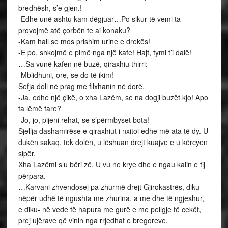
bredhësh, s’e gjen.!
-Edhe unë ashtu kam dëgjuar…Po sikur të vemi ta
provojmë atë çorbën te ai konaku?
-Kam hall se mos prishim urine e drekës!
-E po, shkojmë e pimë nga një kafe! Hajt, tymi t’i dalë!
…Sa vunë kafen në buzë, qiraxhiu thirri:
-Mblidhuni, ore, se do të ikim!
Sefja doli në prag me filxhanin në dorë.
-Ja, edhe një çikë, o xha Lazëm, se na dogji buzët kjo! Apo
ta lëmë fare?
-Jo, jo, pijeni rehat, se s’përmbyset bota!
Sjellja dashamirëse e qiraxhiut i nxitoi edhe më ata të dy. U
dukën sakaq, tek dolën, u lëshuan drejt kuajve e u kërcyen
sipër.
Xha Lazëmi s’u bëri zë. U vu ne krye dhe e ngau kalin e tij
përpara.
…Karvani zhvendosej pa zhurmë drejt Gjirokastrës, diku
nëpër udhë të ngushta me zhurina, a me dhe të ngjeshur,
e diku- në vede të hapura me gurë e me pellgje të cekët,
prej ujërave që vinin nga rrjedhat e bregoreve.