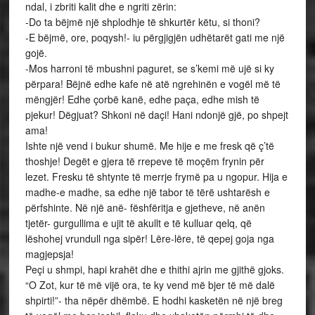
ndal, i zbriti kalit dhe e ngriti zërin:
-Do ta bëjmë një shplodhje të shkurtër këtu, si thoni?
-E bëjmë, ore, poqysh!- iu përgjigjën udhëtarët gati me një
gojë.
-Mos harroni të mbushni paguret, se s’kemi më ujë si ky
përpara! Bëjnë edhe kafe në atë ngrehinën e vogël më të
mëngjër! Edhe çorbë kanë, edhe paça, edhe mish të
pjekur! Dëgjuat? Shkoni në daçi! Hani ndonjë gjë, po shpejt
ama!
Ishte një vend i bukur shumë. Me hije e me fresk që ç’të
thoshje! Degët e gjera të rrepeve të moçëm frynin për
lezet. Fresku të shtynte të merrje frymë pa u ngopur. Hija e
madhe-e madhe, sa edhe një tabor të tërë ushtarësh e
përfshinte. Në një anë- fëshfëritja e gjetheve, në anën
tjetër- gurgullima e ujit të akullt e të kulluar qelq, që
lëshohej vrundull nga sipër! Lëre-lëre, të qepej goja nga
magjepsja!
Peçi u shmpi, hapi krahët dhe e thithi ajrin me gjithë gjoks.
“O Zot, kur të më vijë ora, te ky vend më bjer të më dalë
shpirti!”- tha nëpër dhëmbë. E hodhi kasketën në një breg