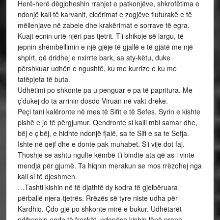
Herë-herë dëgjoheshin rrahjet e patkonjëve, shkrofëtima e
ndonjë kali të karvanit, cicërimat e zogjëve fluturakë e të
mëllenjave në zabele dhe krakërimat e sorrave të egra.
Kuajt ecnin urtë njëri pas tjetrit. T’i shikoje së largu, të
jepnin shëmbëllimin e një gjëje të gjallë e të gjatë me një
shpirt, që dridhej e nxirrte bark, sa aty-këtu, duke
përshkuar udhën e ngushtë, ku me kurrize e ku me
tatëpjeta të buta.
Udhëtimi po shkonte pa u penguar e pa të papritura. Me
ç’dukej do ta arrinin dosdo Viruan në vakt dreke.
Peçi tani kalëronte në mes të Sifit e të Sefes. Syrin e kishte
pishë e jo të përgjumur. Qendronte si kalli mbi samar dhe,
bëj e ç’bëj, e hidhte ndonjë fjalë, sa te Sifi e sa te Sefja.
Ishte në qejf dhe e donte pak muhabet. S’i vije dot faj.
Thoshje se ashtu ngulte këmbë t’i bindte ata që as i vinte
mendja për gjumë. Ta hiqnin merakun se mos rrëzohej nga
kali si të djeshmen.
…Tashti kishin në të djathtë dy kodra të gjelbëruara
përballë njera-tjetrës. Rrëzës së tyre niste udha për
Kardhiq. Çdo gjë po shkonte mirë e bukur. Udhëtarët
ndiheshin ende të freskët, ndonëse kishin lënë prapa