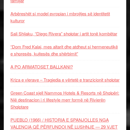
familjar
Arbëreshët si model evropian i mbrojtjes së identitetit
kulturor
Sali Shijaku, “Diego Rivera” shqiptar i artit tonë kombëtar
“Dom Fred Kalaj, mes altarit dhe atdheut si hermeneutikë
e shpresës, kujtesës dhe shërbimit”
A PO ARMATOSET BALLKANI?
Kriza e vlerave – Tragjedia e vërtetë e tranzicionit shqiptar
Green Coast sjell Nammos Hotels & Resorts në Shqipëri:
Një destinacion i ri lifestyle merr formë në Rivierën
Shqiptare
PUEBLO (1966) / HISTORIA E SPANJOLLES NGA
VALENCIA QË PËRFUNDOI NË LUSHNJE — 29 VJET