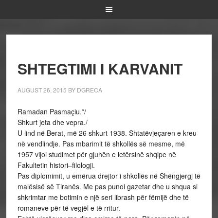
SHTEGTIMI I KARVANIT
AUGUST 26, 2015
BY
DGRECA
Ramadan Pasmaçiu.*/
Shkurt jeta dhe vepra./
U lind në Berat, më 26 shkurt 1938. Shtatëvjeçaren e kreu
në vendlindje. Pas mbarimit të shkollës së mesme, më
1957 vijoi studimet për gjuhën e letërsinë shqipe në
Fakultetin histori–filologji.
Pas diplomimit, u emërua drejtor i shkollës në Shëngjergj të
malësisë së Tiranës. Me pas punoi gazetar dhe u shqua si
shkrimtar me botimin e një seri librash për fëmijë dhe të
romaneve për të vegjël e të rritur.