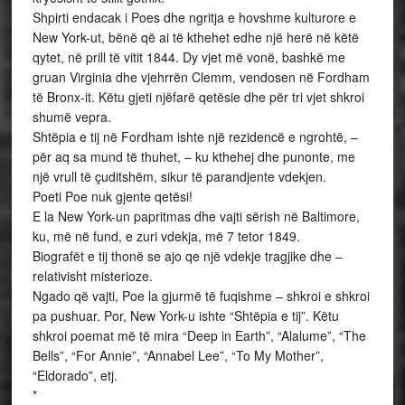
Shpirti endacak i Poes dhe ngritja e hovshme kulturore e
New York-ut, bënë që ai të kthehet edhe një herë në këtë
qytet, në prill të vitit 1844. Dy vjet më vonë, bashkë me
gruan Virginia dhe vjehrrën Clemm, vendosen në Fordham
të Bronx-it. Këtu gjeti njëfarë qetësie dhe për tri vjet shkroi
shumë vepra.
Shtëpia e tij në Fordham ishte një rezidencë e ngrohtë, –
për aq sa mund të thuhet, – ku kthehej dhe punonte, me
një vrull të çuditshëm, sikur të parandjente vdekjen.
Poeti Poe nuk gjente qetësi!
E la New York-un papritmas dhe vajti sërish në Baltimore,
ku, më në fund, e zuri vdekja, më 7 tetor 1849.
Biografët e tij thonë se ajo qe një vdekje tragjike dhe –
relativisht misterioze.
Ngado që vajti, Poe la gjurmë të fuqishme – shkroi e shkroi
pa pushuar. Por, New York-u ishte “Shtëpia e tij”. Këtu
shkroi poemat më të mira “Deep in Earth”, “Alalume”, “The
Bells”, “For Annie”, “Annabel Lee”, “To My Mother”,
“Eldorado”, etj.
*