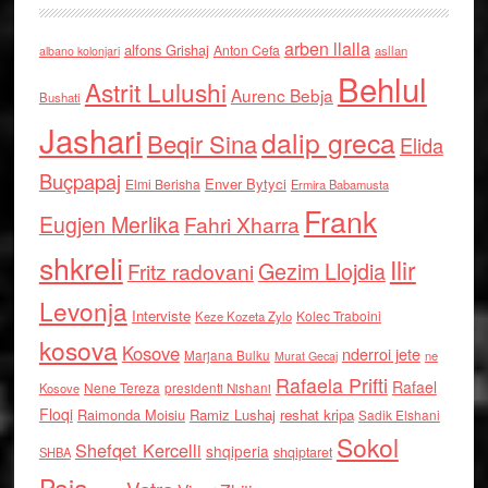
arben llalla
alfons Grishaj
Anton Cefa
asllan
albano kolonjari
Behlul
Astrit Lulushi
Aurenc Bebja
Bushati
Jashari
dalip greca
Beqir Sina
Elida
Buçpapaj
Enver Bytyci
Elmi Berisha
Ermira Babamusta
Frank
Eugjen Merlika
Fahri Xharra
shkreli
Ilir
Gezim Llojdia
Fritz radovani
Levonja
Interviste
Kolec Traboini
Keze Kozeta Zylo
kosova
Kosove
nderroi jete
Marjana Bulku
ne
Murat Gecaj
Rafaela Prifti
Rafael
Nene Tereza
Kosove
presidenti Nishani
Floqi
Raimonda Moisiu
Ramiz Lushaj
reshat kripa
Sadik Elshani
Sokol
Shefqet Kercelli
shqiperia
shqiptaret
SHBA
Paja