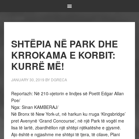
SHTËPIA NË PARK DHE
KRROKAMA E KORBIT:
KURRË MË!
JANUARY 30, 2019
BY
DGRECA
Reportazh: Në 210-vjetorin e lindjes së Poetit Edgar Allan
Poe/
Nga: Sinan KAMBERAJ/
Në Bronx të New York-ut, në harkun ku rruga ‘Kingsbridge’
pret Avenynë ‘Grand Concourse’, në një Park të vogël me
lisa të lartë, zbardhëllon një shtëpi njëkatëshe e gjysmë.
Ajo është e ngjashme me shtëpi të tjera, të cilave, Plani