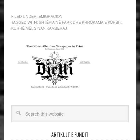
FILED UNDER:
EMIGRACION
TAGGED WITH:
SHTËPIA NË PARK DHE KRROKAMA E KORBIT:
KURRË MË!
,
SINAN KAMBERAJ
ARTIKUJT E FUNDIT