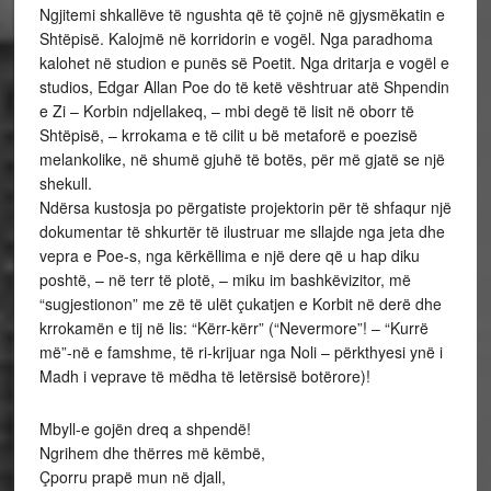
Ngjitemi shkallëve të ngushta që të çojnë në gjysmëkatin e
Shtëpisë. Kalojmë në korridorin e vogël. Nga paradhoma
kalohet në studion e punës së Poetit. Nga dritarja e vogël e
studios, Edgar Allan Poe do të ketë vështruar atë Shpendin
e Zi – Korbin ndjellakeq, – mbi degë të lisit në oborr të
Shtëpisë, – krrokama e të cilit u bë metaforë e poezisë
melankolike, në shumë gjuhë të botës, për më gjatë se një
shekull.
Ndërsa kustosja po përgatiste projektorin për të shfaqur një
dokumentar të shkurtër të ilustruar me sllajde nga jeta dhe
vepra e Poe-s, nga kërkëllima e një dere që u hap diku
poshtë, – në terr të plotë, – miku im bashkëvizitor, më
“sugjestionon” me zë të ulët çukatjen e Korbit në derë dhe
krrokamën e tij në lis: “Kërr-kërr” (“Nevermore”! – “Kurrë
më”-në e famshme, të ri-krijuar nga Noli – përkthyesi ynë i
Madh i veprave të mëdha të letërsisë botërore)!
Mbyll-e gojën dreq a shpendë!
Ngrihem dhe thërres më këmbë,
Çporru prapë mun në djall,