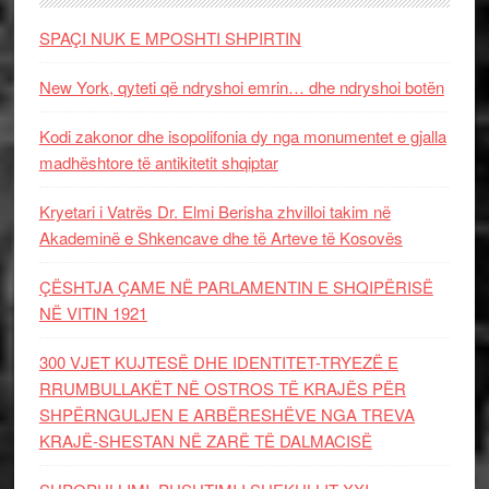
SPAÇI NUK E MPOSHTI SHPIRTIN
New York, qyteti që ndryshoi emrin… dhe ndryshoi botën
Kodi zakonor dhe isopolifonia dy nga monumentet e gjalla
madhështore të antikitetit shqiptar
Kryetari i Vatrës Dr. Elmi Berisha zhvilloi takim në
Akademinë e Shkencave dhe të Arteve të Kosovës
ÇËSHTJA ÇAME NË PARLAMENTIN E SHQIPËRISË
NË VITIN 1921
300 VJET KUJTESË DHE IDENTITET-TRYEZË E
RRUMBULLAKËT NË OSTROS TË KRAJËS PËR
SHPËRNGULJEN E ARBËRESHËVE NGA TREVA
KRAJË-SHESTAN NË ZARË TË DALMACISË