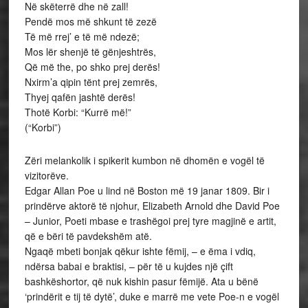
Në skëterrë dhe në zall!
Pendë mos më shkunt të zezë
Të më rrej’ e të më ndezë;
Mos lër shenjë të gënjeshtrës,
Që më the, po shko prej derës!
Nxirm’a qipin tënt prej zemrës,
Thyej qafën jashtë derës!
Thotë Korbi: “Kurrë më!”
(“Korbi”)
Zëri melankolik i spikerit kumbon në dhomën e vogël të
vizitorëve.
Edgar Allan Poe u lind në Boston më 19 janar 1809. Bir i
prindërve aktorë të njohur, Elizabeth Arnold dhe David Poe
– Junior, Poeti mbase e trashëgoi prej tyre magjinë e artit,
që e bëri të pavdekshëm atë.
Ngaqë mbeti bonjak qëkur ishte fëmij, – e ëma i vdiq,
ndërsa babai e braktisi, – për të u kujdes një çift
bashkëshortor, që nuk kishin pasur fëmijë. Ata u bënë
‘prindërit e tij të dytë’, duke e marrë me vete Poe-n e vogël