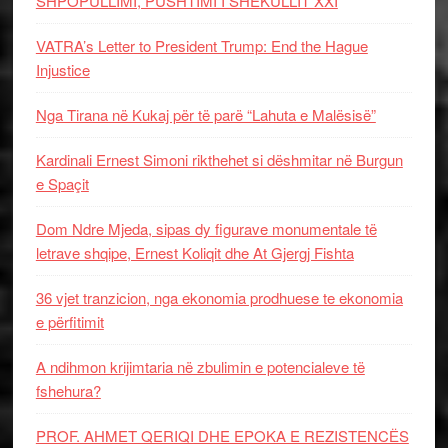
SHPOPULLIMI, PUSHTIMI I SHEKULLIT XXI
VATRA’s Letter to President Trump: End the Hague
Injustice
Nga Tirana në Kukaj për të parë “Lahuta e Malësisë”
Kardinali Ernest Simoni rikthehet si dëshmitar në Burgun
e Spaçit
Dom Ndre Mjeda, sipas dy figurave monumentale të
letrave shqipe, Ernest Koliqit dhe At Gjergj Fishta
36 vjet tranzicion, nga ekonomia prodhuese te ekonomia
e përfitimit
A ndihmon krijimtaria në zbulimin e potencialeve të
fshehura?
PROF. AHMET QERIQI DHE EPOKA E REZISTENCЁS