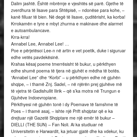
Dalim jashtë. Është mbrëmje e vjeshtës së parë. Gjethe të
zverdhura të lisave para Shtëpisë, – ndonëse para kohe, –
kanë filluar të bien. Në degë të lisave, çuditërisht, ka korba!
Krrokamën e tyre e mbyt zhurma e makinave dhe alarmet
e autoambulancave.
Krra-krra!
Annabel Lee, Annabel Lee! …
Poe e përjetësoi Lee-n në artin e vet poetik, duke i siguruar
edhe vetës pavdekësinë.
Krahas kësaj poeme tmerrësisht të bukur, u përkthyen
edhe shumë poema të tjera në gjuhët e mëdha të botës.
“Annabel Lee” dhe “Korbi” – u përkthyen edhe në gjuhën
shqipe, – i thamë Znj. Sadel, – në njërën prej gjuhëve më
të vjetra të Gadishullit Ilirik – që s’ka motra në Trungun e
Gjuhëve Indoevropiane.
Pērkthyesi në gjuhën tonë i dy Poemave të famshme të
Poes – i thamë asaj, – ishte një Prift shqiptar që e ka
drejtuar një Gazetë Shqiptare me një emër të bukur –
DIELLI (THE SUN) – Fan Noli. Ai ka studiuar në
Universitetin e Harwardit, ka jetuar gjatë dhe ka vdekur, ku