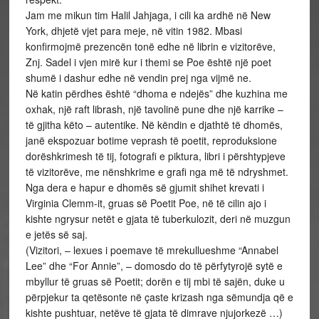
Jam me mikun tim Halil Jahjaga, i cili ka ardhë në New
York, dhjetë vjet para meje, në vitin 1982. Mbasi
konfirmojmë prezencën tonë edhe në librin e vizitorëve,
Znj. Sadel i vjen mirë kur i themi se Poe është një poet
shumë i dashur edhe në vendin prej nga vijmë ne.
Në katin përdhes është “dhoma e ndejës” dhe kuzhina me
oxhak, një raft librash, një tavolinë pune dhe një karrike –
të gjitha këto – autentike. Në këndin e djathtë të dhomës,
janë ekspozuar botime veprash të poetit, reproduksione
dorëshkrimesh të tij, fotografi e piktura, libri i përshtypjeve
të vizitorëve, me nënshkrime e grafi nga më të ndryshmet.
Nga dera e hapur e dhomës së gjumit shihet krevati i
Virginia Clemm-it, gruas së Poetit Poe, në të cilin ajo i
kishte ngrysur netët e gjata të tuberkulozit, deri në muzgun
e jetës së saj.
(Vizitori, – lexues i poemave të mrekullueshme “Annabel
Lee” dhe “For Annie”, – domosdo do të përfytyrojë sytë e
mbyllur të gruas së Poetit; dorën e tij mbi të sajën, duke u
përpjekur ta qetësonte në çaste krizash nga sëmundja që e
kishte pushtuar, netëve të gjata të dimrave njujorkezë …)