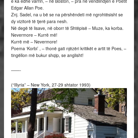
e ka edhe varrin, – në Boston, – pra në vendlindjen e Poetit
Edgar Allan Poe.
Znj. Sadel, na u bë se na përshëndeti më ngrohtësisht se
dy vizitorë të tjerë para nesh.
Në degë të lisave, në oborr të Shtëpisë – Muze, ka korba.
Nevermore – Kurrë më!
Kurrë më – Nevermore!
Poema ‘Korbi’ , – thonë gati njëzëri kritikët e artit të Poes, –
tingëllon më bukur shqip, se anglisht!
——-
(“Illyria” – New York, 27-29 shtator 1993)