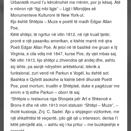
Urbanistik mund t’u kërcënohet me rrënim, por jo kësaj. Atë
e mbron një “ligj mbi ligje” – Ligji i Mbrojtjes së
Monumenteve Kulturore të New York-ut.
Kjo është Shtëpia – Muze e poetit të madh Edgar Allan
Poe.
Këtë shtëpi, të ngritur në vitin 1812, në një truall tjetër,
pronë e një pasaniku amerikan, e kishte marrë më qira
Poeti Edgar Allan Poe. Ai jetoi në të bashkë me gruan e tij
Virginia, e cila vdiq më 1847, kurse Poe, dy vjet mbas saj.
Në vitin 1913, kjo shtëpi u zhvendos që andej dhe, ashtu
siç ishte, pa asnjë ndryshim arkitektural, teknik a
funksional, zuri vend në Parkun e Vogël, ku është sot.
Bashkia e Qytetit asokohe ia kishte bërë dhuratë Poetit
Poe, post mortum, truallin e Shtëpisë, duke e pagëzuar me
emrin e tij edhe Parkun – oborr të saj.
“Shtëpia u restaurua nga Shoqata për Art e Shkencë e
Bronx-it dhe në vitin 1913 mori statusin “Shtëpi – Muze”, –
thotë kustosja, Znj. C. Sadel. Ajo u shpjegon vizitorëve, me
një shkathtësi të veçantë, çdo gjë që u intereson, derisa t’i
këtë përcjellë ata, – ashtu siç i ka pritur – me buzëqeshje e
respekt.