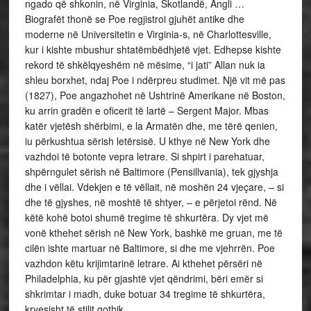
ngado që shkonin, në Virginia, Skotlandë, Angli …
Biografët thonë se Poe regjistroi gjuhët antike dhe
moderne në Universitetin e Virginia-s, në Charlottesville,
kur i kishte mbushur shtatëmbëdhjetë vjet. Edhepse kishte
rekord të shkëlqyeshëm në mësime, “i jati” Allan nuk ia
shleu borxhet, ndaj Poe i ndërpreu studimet. Një vit më pas
(1827), Poe angazhohet në Ushtrinë Amerikane në Boston,
ku arrin gradën e oficerit të lartë – Sergent Major. Mbas
katër vjetësh shërbimi, e la Armatën dhe, me tërë qenien,
iu përkushtua sërish letërsisë. U kthye në New York dhe
vazhdoi të botonte vepra letrare. Si shpirt i parehatuar,
shpërngulet sërish në Baltimore (Pensillvania), tek gjyshja
dhe i vëllai. Vdekjen e të vëllait, në moshën 24 vjeçare, – si
dhe të gjyshes, në moshtë të shtyer, – e përjetoi rënd. Në
këtë kohë botoi shumë tregime të shkurtëra. Dy vjet më
vonë kthehet sërish në New York, bashkë me gruan, me të
cilën ishte martuar në Baltimore, si dhe me vjehrrën. Poe
vazhdon këtu krijimtarinë letrare. Ai kthehet përsëri në
Philadelphia, ku për gjashtë vjet qëndrimi, bëri emër si
shkrimtar i madh, duke botuar 34 tregime të shkurtëra,
kryesisht të stilit gothik.