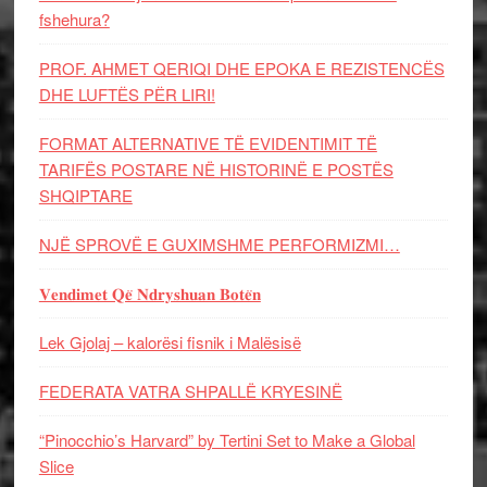
fshehura?
PROF. AHMET QERIQI DHE EPOKA E REZISTENCЁS
DHE LUFTЁS PЁR LIRI!
FORMAT ALTERNATIVE TË EVIDENTIMIT TË
TARIFËS POSTARE NË HISTORINË E POSTËS
SHQIPTARE
NJË SPROVË E GUXIMSHME PERFORMIZMI…
𝐕𝐞𝐧𝐝𝐢𝐦𝐞𝐭 𝐐𝐞̈ 𝐍𝐝𝐫𝐲𝐬𝐡𝐮𝐚𝐧 𝐁𝐨𝐭𝐞̈𝐧
Lek Gjolaj – kalorësi fisnik i Malësisë
FEDERATA VATRA SHPALLË KRYESINË
“Pinocchio’s Harvard” by Tertini Set to Make a Global
Slice