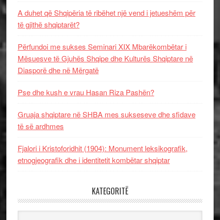
A duhet që Shqipëria të ribëhet një vend i jetueshëm për
të gjithë shqiptarët?
Përfundoi me sukses Seminari XIX Mbarëkombëtar i
Mësuesve të Gjuhës Shqipe dhe Kulturës Shqiptare në
Diasporë dhe në Mërgatë
Pse dhe kush e vrau Hasan Riza Pashën?
Gruaja shqiptare në SHBA mes sukseseve dhe sfidave
të së ardhmes
Fjalori i Kristoforidhit (1904): Monument leksikografik,
etnogjeografik dhe i identitetit kombëtar shqiptar
KATEGORITË
Kategoritë