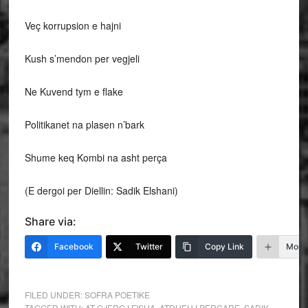
Veç korrupsion e hajni
Kush s’mendon per vegjeli
Ne Kuvend tym e flake
Politikanet na plasen n’bark
Shume keq Kombi na asht perça
(E dergoi per Diellin: Sadik Elshani)
Share via:
Facebook
Twitter
Copy Link
More
FILED UNDER:
SOFRA POETIKE
TAGGED WITH:
AT GJERGJ FISHA
,
ATDHEU I PERÇARE
,
SADIK