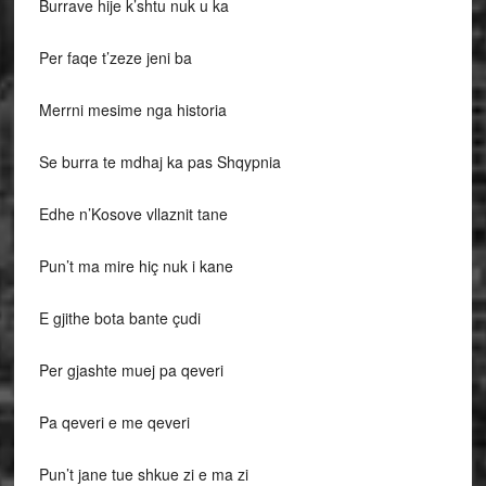
Burrave hije k’shtu nuk u ka
Per faqe t’zeze jeni ba
Merrni mesime nga historia
Se burra te mdhaj ka pas Shqypnia
Edhe n’Kosove vllaznit tane
Pun’t ma mire hiç nuk i kane
E gjithe bota bante çudi
Per gjashte muej pa qeveri
Pa qeveri e me qeveri
Pun’t jane tue shkue zi e ma zi