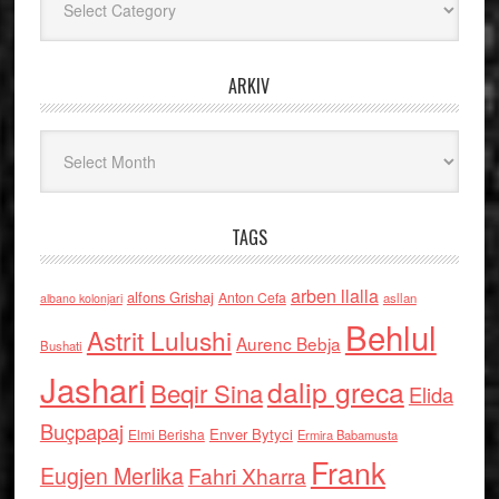
ARKIV
Arkiv
TAGS
arben llalla
alfons Grishaj
Anton Cefa
asllan
albano kolonjari
Behlul
Astrit Lulushi
Aurenc Bebja
Bushati
Jashari
dalip greca
Beqir Sina
Elida
Buçpapaj
Enver Bytyci
Elmi Berisha
Ermira Babamusta
Frank
Eugjen Merlika
Fahri Xharra