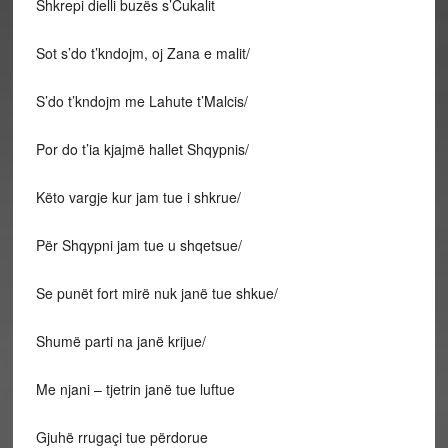
Shkrepi dielli buzës s’Cukalit
Sot s’do t’kndojm, oj Zana e malit/
S’do t’kndojm me Lahute t’Malcis/
Por do t’ia kjajmë hallet Shqypnis/
Këto vargje kur jam tue i shkrue/
Për Shqypni jam tue u shqetsue/
Se punët fort mirë nuk janë tue shkue/
Shumë parti na janë krijue/
Me njani – tjetrin janë tue luftue
Gjuhë rrugaçi tue përdorue