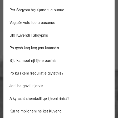
Për Shqypni hiç s’janë tue punue
Veç për vete tue u pasunue
Uh! Kuvendi i Shqypnis
Po qysh kaq keq jeni katandis
S’ju ka mbet nji fije e burrnis
Po ku i keni rregullat e gjytetnis?
Jeni ba gazi i njerzis
A ky asht shembulli qe i jepni rinis?!
Kur te mblidheni ne ket Kuvend