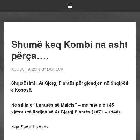
Shumë keq Kombi na asht
përça….
AUGUST 9, 2016
BY
DGRECA
Shqetësimi i At Gjergj Fishtës për gjendjen në Shqipëri
e Kosovë/
Në stilin e “Lahutës së Malcis” – me rastin e 145
vjetorit të lindjes së At Gjergj Fishtës (1871 – 1940)./
Nga Sadik Elshani/