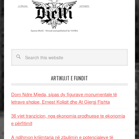
ARTIKUJT E FUNDIT
Dom Ndre Mjeda, sipas dy figurave monumentale të
letrave shqipe, Ernest Koliqit dhe At Gjergj Fishta
36 vjet tranzicion, nga ekonomia prodhuese te ekonomia
e përfitimit
A ndihmon krijimtaria në zbulimin e potencialeve të