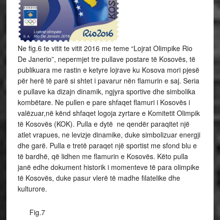
Ne fig.6 te vitit te vitit 2016 me teme “Lojrat Olimpike Rio
De Janerio”, nepermjet tre pullave postare të Kosovës, të
publikuara me rastin e ketyre lojrave ku Kosova mori pjesë
për herë të parë si shtet i pavarur nën flamurin e saj. Seria
e pullave ka dizajn dinamik, ngjyra sportive dhe simbolika
kombëtare. Ne pullen e pare shfaqet flamuri i Kosovës i
valëzuar,në kënd shfaqet logoja zyrtare e Komitetit Olimpik
të Kosovës (KOK). Pulla e dytë ne qendër paraqitet një
atlet vrapues, ne levizje dinamike, duke simbolizuar energji
dhe garë. Pulla e tretë paraqet një sportist me sfond blu e
të bardhë, që lidhen me flamurin e Kosovës. Këto pulla
janë edhe dokument historik i momenteve të para olimpike
të Kosovës, duke pasur vlerë të madhe filatelike dhe
kulturore.
Fig.7