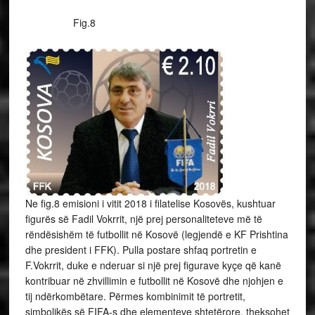
Fig.8
Ne fig.8 emisioni i vitit 2018 i filatelise Kosovës, kushtuar
figurës së Fadil Vokrrit, një prej personaliteteve më të
rëndësishëm të futbollit në Kosovë (legjendë e KF Prishtina
dhe president i FFK). Pulla postare shfaq portretin e
F.Vokrrit, duke e nderuar si një prej figurave kyçe që kanë
kontribuar në zhvillimin e futbollit në Kosovë dhe njohjen e
tij ndërkombëtare. Përmes kombinimit të portretit,
simbolikës së FIFA-s dhe elementeve shtetërore, theksohet