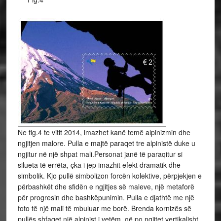
Ne fig.4 te vitit 2014, imazhet kanë temë alpinizmin dhe
ngjitjen malore. Pulla e majtë paraqet tre alpinistë duke u
ngjitur në një shpat mali.Personat janë të paraqitur si
silueta të errëta, çka i jep imazhit efekt dramatik dhe
simbolik. Kjo pullë simbolizon forcën kolektive, përpjekjen e
përbashkët dhe sfidën e ngjitjes së maleve, një metaforë
për progresin dhe bashkëpunimin. Pulla e djathtë me një
foto të një mali të mbuluar me borë. Brenda kornizës së
pullës shfaqet një alpinist i vetëm, që po ngjitet vertikalisht