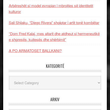
Arbëreshët si model evropian i mbrojtjes së identitetit
kulturor
Sali Shijaku, “Diego Rivera” shqiptar i artit tonë kombëtar
“Dom Fred Kalaj, mes altarit dhe atdheut si hermeneutikë
e shpresës, kujtesës dhe shërbimit”
A PO ARMATOSET BALLKANI?
KATEGORITË
Kategoritë
ARKIV