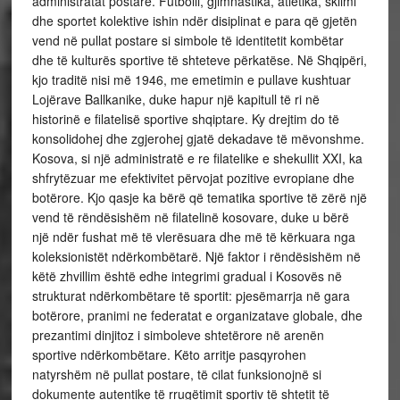
administratat postare. Futbolli, gjimnastika, atletika, skiimi
dhe sportet kolektive ishin ndër disiplinat e para që gjetën
vend në pullat postare si simbole të identitetit kombëtar
dhe të kulturës sportive të shteteve përkatëse. Në Shqipëri,
kjo traditë nisi më 1946, me emetimin e pullave kushtuar
Lojërave Ballkanike, duke hapur një kapitull të ri në
historinë e filatelisë sportive shqiptare. Ky drejtim do të
konsolidohej dhe zgjerohej gjatë dekadave të mëvonshme.
Kosova, si një administratë e re filatelike e shekullit XXI, ka
shfrytëzuar me efektivitet përvojat pozitive evropiane dhe
botërore. Kjo qasje ka bërë që tematika sportive të zërë një
vend të rëndësishëm në filatelinë kosovare, duke u bërë
një ndër fushat më të vlerësuara dhe më të kërkuara nga
koleksionistët ndërkombëtarë. Një faktor i rëndësishëm në
këtë zhvillim është edhe integrimi gradual i Kosovës në
strukturat ndërkombëtare të sportit: pjesëmarrja në gara
botërore, pranimi ne federatat e organizatave globale, dhe
prezantimi dinjitoz i simboleve shtetërore në arenën
sportive ndërkombëtare. Këto arritje pasqyrohen
natyrshëm në pullat postare, të cilat funksionojnë si
dokumente autentike të rrugëtimit sportiv të shtetit të