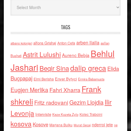
Arkiv
TAGS
arben llalla
alfons Grishaj
Anton Cefa
asllan
albano kolonjari
Behlul
Astrit Lulushi
Aurenc Bebja
Bushati
Jashari
dalip greca
Beqir Sina
Elida
Buçpapaj
Enver Bytyci
Elmi Berisha
Ermira Babamusta
Frank
Eugjen Merlika
Fahri Xharra
shkreli
Ilir
Gezim Llojdia
Fritz radovani
Levonja
Interviste
Kolec Traboini
Keze Kozeta Zylo
kosova
Kosove
nderroi jete
Marjana Bulku
ne
Murat Gecaj