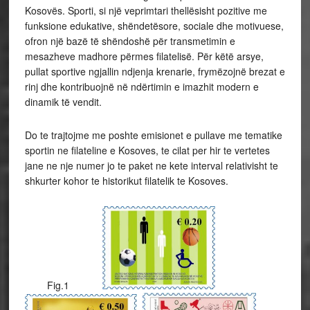
Kosovës. Sporti, si një veprimtari thellësisht pozitive me
funksione edukative, shëndetësore, sociale dhe motivuese,
ofron një bazë të shëndoshë për transmetimin e
mesazheve madhore përmes filatelisë. Për këtë arsye,
pullat sportive ngjallin ndjenja krenarie, frymëzojnë brezat e
rinj dhe kontribuojnë në ndërtimin e imazhit modern e
dinamik të vendit.
Do te trajtojme me poshte emisionet e pullave me tematike
sportin ne filateline e Kosoves, te cilat per hir te vertetes
jane ne nje numer jo te paket ne kete interval relativisht te
shkurter kohor te historikut filatelik te Kosoves.
Fig.1