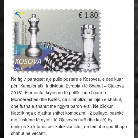
Në fig.7 paraqitet një pullë postare e Kosovës, e dedikuar
për “Kampionatin Individual Evropian të Shahut – Gjakova
2016”. Elementet kryesore të pullës jane figura e
Mbretëreshës dhe Kullës, që simbolizojnë lojën e shahut,
dhe fusha e shahut me ngjyra bardh-e-zi. Në bllokun
filatelik nga e djathta shihet kompozimi i 2 pullave, bashkë
me ilustrime të qytetit të Gjakovës (urë dhe kullë).Ky
emision ka interes për koleksionistet, ne temat e sportit apo
shahut ne vecanti.