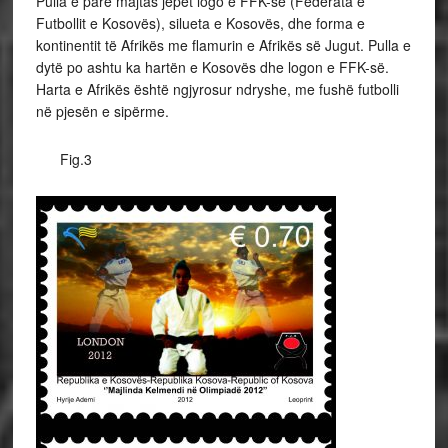
Pulla e parë majtas jepet logo e FFK-së (Federata e
Futbollit e Kosovës), silueta e Kosovës, dhe forma e
kontinentit të Afrikës me flamurin e Afrikës së Jugut. Pulla e
dytë po ashtu ka hartën e Kosovës dhe logon e FFK-së.
Harta e Afrikës është ngjyrosur ndryshe, me fushë futbolli
në pjesën e sipërme.
Fig.3