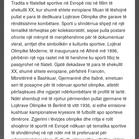
Tradita e filatelisë sportive në Evropë nisi në fillim të
shekullit XX, kur shumë shtete evropiane filluan të lëshojnë
pullat e para të dedikuara Lojërave Olimpike dhe garave të
rëndësishme kombëtare. Sporti u shndërrua shpejt në një
tematikë tërheqëse për koleksionistët, sepse pulla postare
ofronte një mënyrë të menjëhershme për të dokumentuar
vlerat, arritjet dhe simbolikën e kulturës sportive. Lojërat
Olimpike Moderne, të inauguruara në Athinë më 1896,
përbënin një nga rastet më të hershme ku sporti filloj te
pasqyrohet në filateli. Gjatë dekadave të para të shekullit
XX, shumë shtete evropiane, përfshirë Francën,
Mbretërinë e Bashkuar, Gjermaninë dhe Italinë, emetuan
seri të posaçme për të nderuar sportet olimpike, atletët
përfaqësues dhe ngjarjet ndërkombëtare të profilit të lartë.
Ndër shembujt më të njohur përmenden pullat gjermane të
Lojërave Olimpike të Berlinit të vitit 1936, si edhe emisione
kushtuar kampionateve kryesore të futbollit apo sporteve
dimërore. Zgjerimi i lëvizjes olimpike dhe rritja e rolit
shoqëror të sportit në Evropë ndikuan që tematika sportive
të shndërrohej në një ndër më të preferuarat për