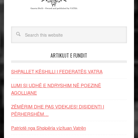
ARTIKUJT E FUNDIT
SHPALLET KËSHILLI I FEDERATËS VATRA
LUMI SI UDHË E NDRYSHIM NË POEZINË
AGOLLIANE
ZËMËRIM DHE PAS VDEKJES! DISIDENTI I
PËRHERSHËM…
Patriotë nga Shqipëria vizituan Vatrën