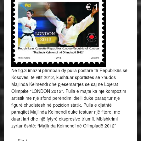
Ne fig.3 imazhi përmban dy pulla postare të Republikës së
Kosovës, të vitit 2012, kushtuar sportistes së xhudos
Majlinda Kelmendi dhe pjesëmarrjes së saj në Lojërat
Olimpike “LONDON 2012”. Pulla e majtë ka një kompozim
artistik me një sfond perëndimi dielli duke paraqitur një
figurë xhudistesh në pozicion statik. Pulla e djathtë
paraqitet Majlinda Kelmendi duke festuar një fitore, me
duart lart dhe një fytyrë ekspresive triumfi. Mbishkrimi
zyrtar është: “Majlinda Kelmendi në Olimpiadë 2012”
Fig.4