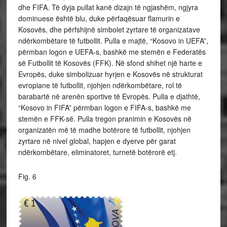
dhe FIFA. Të dyja pullat kanë dizajn të ngjashëm, ngjyra
dominuese është blu, duke përfaqësuar flamurin e
Kosovës, dhe përfshijnë simbolet zyrtare të organizatave
ndërkombëtare të futbollit. Pulla e majtë, “Kosovo in UEFA”,
përmban logon e UEFA-s, bashkë me stemën e Federatës
së Futbollit të Kosovës (FFK). Në sfond shihet një harte e
Evropës, duke simbolizuar hyrjen e Kosovës në strukturat
evropiane të futbollit, njohjen ndërkombëtare, rol të
barabartë në arenën sportive të Evropës. Pulla e djathtë,
“Kosovo in FIFA” përmban logon e FIFA-s, bashkë me
stemën e FFK-së. Pulla tregon pranimin e Kosovës në
organizatën më të madhe botërore të futbollit, njohjen
zyrtare në nivel global, hapjen e dyerve për garat
ndërkombëtare, eliminatoret, turnetë botërorë etj.
Fig. 6