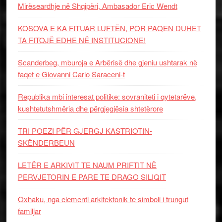
Mirëseardhje në Shqipëri, Ambasador Eric Wendt
KOSOVA E KA FITUAR LUFTËN, POR PAQEN DUHET
TA FITOJË EDHE NË INSTITUCIONE!
Scanderbeg, mburoja e Arbërisë dhe gjeniu ushtarak në
faqet e Giovanni Carlo Saraceni-t
Republika mbi interesat politike: sovraniteti i qytetarëve,
kushtetutshmëria dhe përgjegjësia shtetërore
TRI POEZI PËR GJERGJ KASTRIOTIN-
SKËNDERBEUN
LETËR E ARKIVIT TE NAUM PRIFTIT NË
PERVJETORIN E PARE TE DRAGO SILIQIT
Oxhaku, nga elementi arkitektonik te simboli i trungut
familjar