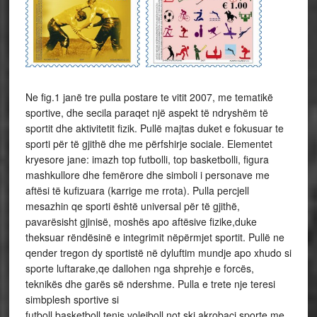
Ne fig.1 janë tre pulla postare te vitit 2007, me tematikë
sportive, dhe secila paraqet një aspekt të ndryshëm të
sportit dhe aktivitetit fizik. Pullë majtas duket e fokusuar te
sporti për të gjithë dhe me përfshirje sociale. Elementet
kryesore jane: imazh top futbolli, top basketbolli, figura
mashkullore dhe femërore dhe simboli i personave me
aftësi të kufizuara (karrige me rrota). Pulla percjell
mesazhin qe sporti është universal për të gjithë,
pavarësisht gjinisë, moshës apo aftësive fizike,duke
theksuar rëndësinë e integrimit nëpërmjet sportit. Pullë ne
qender tregon dy sportistë në dyluftim mundje apo xhudo si
sporte luftarake,qe dallohen nga shprehje e forcës,
teknikës dhe garës së ndershme. Pulla e trete nje teresi
simbplesh sportive si
futboll,basketboll,tenis,volejboll,not,ski,akrobaci,sporte me