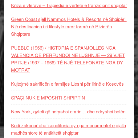
Kriza e vlerave – Tragjedia e vërtetë e tranzicionit shqiptar
Green Coast sjell Nammos Hotels & Resorts në Shqipëri:
Një destinacion i ri lifestyle merr formë në Rivierën
Shqiptare
PUEBLO (1966) / HISTORIA E SPANJOLLES NGA
VALENCIA QË PËRFUNDOI NË LUSHNJE — 29 VJET
PRITJE (1937 – 1966) TË NJË TELEFONATE NGA DY
MOTRAT
Kujtojmë sakrificën e familjes Lleshi për lirinë e Kosovës
SPAÇI NUK E MPOSHTI SHPIRTIN
New York, qyteti që ndryshoi emrin… dhe ndryshoi botën
Kodi zakonor dhe isopolifonia dy nga monumentet e gjalla
madhështore të antikitetit shqiptar