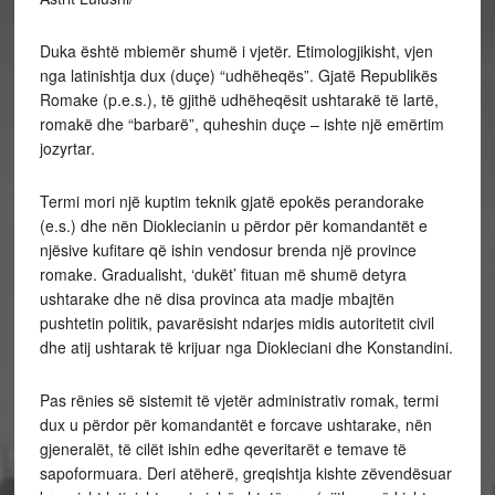
Duka është mbiemër shumë i vjetër. Etimologjikisht, vjen
nga latinishtja dux (duçe) “udhëheqës”. Gjatë Republikës
Romake (p.e.s.), të gjithë udhëheqësit ushtarakë të lartë,
romakë dhe “barbarë”, quheshin duçe – ishte një emërtim
jozyrtar.
Termi mori një kuptim teknik gjatë epokës perandorake
(e.s.) dhe nën Dioklecianin u përdor për komandantët e
njësive kufitare që ishin vendosur brenda një province
romake. Gradualisht, ‘dukët’ fituan më shumë detyra
ushtarake dhe në disa provinca ata madje mbajtën
pushtetin politik, pavarësisht ndarjes midis autoritetit civil
dhe atij ushtarak të krijuar nga Diokleciani dhe Konstandini.
Pas rënies së sistemit të vjetër administrativ romak, termi
dux u përdor për komandantët e forcave ushtarake, nën
gjeneralët, të cilët ishin edhe qeveritarët e temave të
sapoformuara. Deri atëherë, greqishtja kishte zëvendësuar