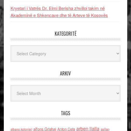
Kryetari i Vatrës Dr. Elmi Berisha zhvilloi takim në
Akademinë e Shkencave dhe të Arteve të Kosovës
KATEGORITË
Kategoritë
ARKIV
Arkiv
TAGS
arben llalla
alfons Grishaj
Anton Cefa
asllan
albano kolonjari