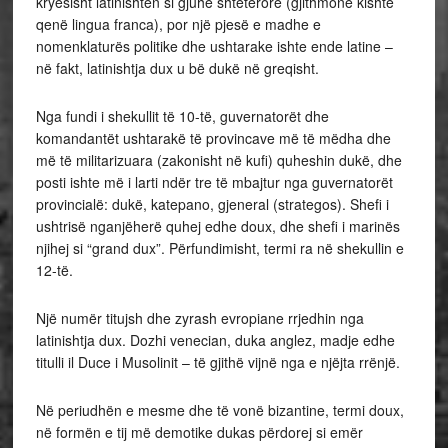
kryesisht latinishten si gjuhë shtetërore (gjithmonë kishte
qenë lingua franca), por një pjesë e madhe e
nomenklaturës politike dhe ushtarake ishte ende latine –
në fakt, latinishtja dux u bë dukë në greqisht.
Nga fundi i shekullit të 10-të, guvernatorët dhe
komandantët ushtarakë të provincave më të mëdha dhe
më të militarizuara (zakonisht në kufi) quheshin dukë, dhe
posti ishte më i larti ndër tre të mbajtur nga guvernatorët
provincialë: dukë, katepano, gjeneral (strategos). Shefi i
ushtrisë nganjëherë quhej edhe doux, dhe shefi i marinës
njihej si “grand dux”. Përfundimisht, termi ra në shekullin e
12-të.
Një numër titujsh dhe zyrash evropiane rrjedhin nga
latinishtja dux. Dozhi venecian, duka anglez, madje edhe
titulli il Duce i Musolinit – të gjithë vijnë nga e njëjta rrënjë.
Në periudhën e mesme dhe të vonë bizantine, termi doux,
në formën e tij më demotike dukas përdorej si emër