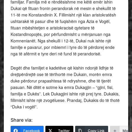
familjar. Familja më e rëndësishme me këtë emër ishin
Dukai që fituan fronin perandorak në mesin e shekullit të
11-të me Konstandinin X. Fillimisht një klan aristokratësh
ushtarakë të pasur dhe të fuqishëm nga Azia e Vogël,
fituan mbështetjen e aristokracisë qytetare të
Kostandinopojës, por përfundimisht u mënjanuan nga
Komnenianët. Nga shekulli i 12-të, Dukai nuk ishte një
familje e pavarur, por mbiemri i tyre do të përdorej ende
nga të afërmit e tyre deri në fund të perandorisë.
Degët dhe familjet e kadetëve që kishin ndonjë lidhje të
drejtpërdrejtë ose të tërthortë me Dukain, morën emra
duke përdorur prapashtesa të ndryshme, dhe të tjerët
pasuan. Në ditët e sotme ka emra Dukagjin – “gjini, fisi,
familja e Dukës”. Lek Dukagjini ishte një prej tyre. Dukakis,
fillimisht ishte një zvogëluese. Prandaj, Dukakis do të thotë
“Duka i vogël”.
Share via:
Facebook
Twitter
Copy Link
More