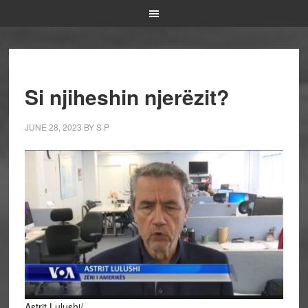
Si njiheshin njerëzit?
JUNE 28, 2023
BY
S P
Astrit Lulushi/