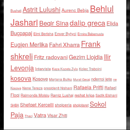
Behlul
Astrit Lulushi
Aurenc Bebja
Bushati
Jashari
dalip greca
Beqir Sina
Elida
Buçpapaj
Enver Bytyci
Elmi Berisha
Ermira Babamusta
Frank
Eugjen Merlika
Fahri Xharra
shkreli
Ilir
Gezim Llojdia
Fritz radovani
Levonja
Interviste
Kolec Traboini
Keze Kozeta Zylo
kosova
Kosove
nderroi jete
Marjana Bulku
ne
Murat Gecaj
Rafaela Prifti
Rafael
Nene Tereza
Kosove
presidenti Nishani
Floqi
Raimonda Moisiu
Ramiz Lushaj
reshat kripa
Sadik Elshani
Sokol
Shefqet Kercelli
shqiperia
shqiptaret
SHBA
Paja
Vatra
Visar Zhiti
Thaci