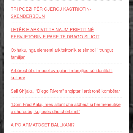
TRI POEZI PËR GJERGJ KASTRIOTIN-
SKËNDERBEUN
LETËR E ARKIVIT TE NAUM PRIFTIT NË
PERVJETORIN E PARE TE DRAGO SILIQIT
Oxhaku, nga elementi arkitektonik te simboli i trungut
familjar
Arbëreshët si model evropian i mbrojtjes së identitetit
kulturor
Sali Shijaku, “Diego Rivera” shqiptar i artit tonë kombëtar
“Dom Fred Kalaj, mes altarit dhe atdheut si hermeneutikë
e shpresës, kujtesës dhe shërbimit”
A PO ARMATOSET BALLKANI?