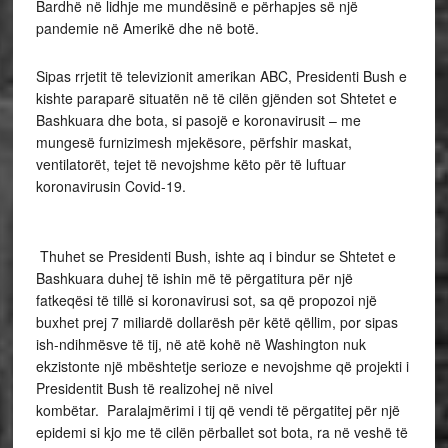
Bardhë në lidhje me mundësinë e përhapjes së një
pandemie në Amerikë dhe në botë.
Sipas rrjetit të televizionit amerikan ABC, Presidenti Bush e
kishte paraparë situatën në të cilën gjënden sot Shtetet e
Bashkuara dhe bota, si pasojë e koronavirusit – me
mungesë furnizimesh mjekësore, përfshir maskat,
ventilatorët, tejet të nevojshme këto për të luftuar
koronavirusin Covid-19.
Thuhet se Presidenti Bush, ishte aq i bindur se Shtetet e
Bashkuara duhej të ishin më të përgatitura për një
fatkeqësi të tillë si koronavirusi sot, sa që propozoi një
buxhet prej 7 miliardë dollarësh për këtë qëllim, por sipas
ish-ndihmësve të tij, në atë kohë në Washington nuk
ekzistonte një mbështetje serioze e nevojshme që projekti i
Presidentit Bush të realizohej në nivel
kombëtar. Paralajmërimi i tij që vendi të përgatitej për një
epidemi si kjo me të cilën përballet sot bota, ra në veshë të