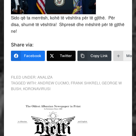
Sido që ta merrësh, kohë të vështira për të gjithë. Për
disa, shumë të vështira! Shpresë dhe mëshirë për të gjithë
ne!
Share via:
Facebook
Twitter
Copy Link
More
FILED UNDER:
ANALIZA
TAGGED WITH:
ANDREW CUOMO
,
FRANK SHKRELI
,
GEORGE W
BUSH
,
KORONAVIRUSI