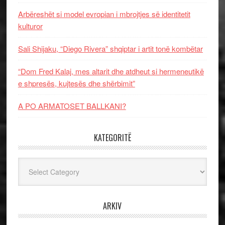
Arbëreshët si model evropian i mbrojtjes së identitetit
kulturor
Sali Shijaku, “Diego Rivera” shqiptar i artit tonë kombëtar
“Dom Fred Kalaj, mes altarit dhe atdheut si hermeneutikë
e shpresës, kujtesës dhe shërbimit”
A PO ARMATOSET BALLKANI?
KATEGORITË
Kategoritë
ARKIV