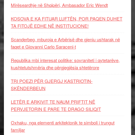
Mirëseardhje në Shqipëri, Ambasador Eric Wendt
KOSOVA E KA FITUAR LUFTËN, POR PAQEN DUHET
TA FITOJË EDHE NË INSTITUCIONE!
Scanderbeg, mburoja e Arbërisë dhe gjeniu ushtarak në
faqet e Giovanni Carlo Saraceni-t
Republika mbi interesat politike: sovraniteti i qytetarëve,
kushtetutshmëria dhe përgjegjësia shtetërore
TRI POEZI PËR GJERGJ KASTRIOTIN-
SKËNDERBEUN
LETËR E ARKIVIT TE NAUM PRIFTIT NË
PERVJETORIN E PARE TE DRAGO SILIQIT
Oxhaku, nga elementi arkitektonik te simboli i trungut
familjar