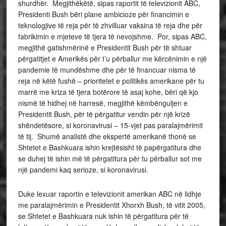
shurdhër. Megjithëkëtë, sipas raportit të televizionit ABC,
Presidenti Bush bëri plane ambicioze për financimin e
teknologjive të reja për të zhvilluar vaksina të reja dhe për
fabrikimin e mjeteve të tjera të nevojshme. Por, sipas ABC,
megjithë gatishmërinë e Presidentit Bush për të shtuar
përgatitjet e Amerikës për t’u përballur me kërcënimin e një
pandemie të mundëshme dhe për të financuar nisma të
reja në këtë fushë – prioritetet e politikës amerikane për tu
marrë me kriza të tjera botërore të asaj kohe, bëri që kjo
nismë të hidhej në harresë, megjithë këmbënguljen e
Presidentit Bush, për të përgatitur vendin për një krizë
shëndetësore, si koronavirusi – 15-vjet pas paralajmërimit
të tij. Shumë analistë dhe ekspertë amerikanë thonë se
Shtetet e Bashkuara ishin krejtësisht të papërgatitura dhe
se duhej të ishin më të përgatitura për tu përballur sot me
një pandemi kaq serioze, si koronavirusi.
Duke lexuar raportin e televizionit amerikan ABC në lidhje
me paralajmërimin e Presidentit Xhorxh Bush, të vitit 2005,
se Shtetet e Bashkuara nuk ishin të përgatitura për të