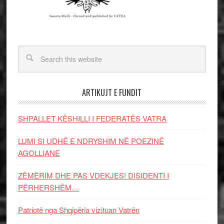
ARTIKUJT E FUNDIT
SHPALLET KËSHILLI I FEDERATËS VATRA
LUMI SI UDHË E NDRYSHIM NË POEZINË
AGOLLIANE
ZËMËRIM DHE PAS VDEKJES! DISIDENTI I
PËRHERSHËM…
Patriotë nga Shqipëria vizituan Vatrën