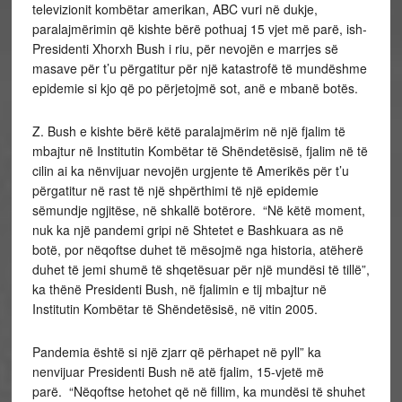
televizionit kombëtar amerikan, ABC vuri në dukje,
paralajmërimin që kishte bërë pothuaj 15 vjet më parë, ish-
Presidenti Xhorxh Bush i riu, për nevojën e marrjes së
masave për t’u përgatitur për një katastrofë të mundëshme
epidemie si kjo që po përjetojmë sot, anë e mbanë botës.
Z. Bush e kishte bërë këtë paralajmërim në një fjalim të
mbajtur në Institutin Kombëtar të Shëndetësisë, fjalim në të
cilin ai ka nënvijuar nevojën urgjente të Amerikës për t’u
përgatitur në rast të një shpërthimi të një epidemie
sëmundje ngjitëse, në shkallë botërore. “Në këtë moment,
nuk ka një pandemi gripi në Shtetet e Bashkuara as në
botë, por nëqoftse duhet të mësojmë nga historia, atëherë
duhet të jemi shumë të shqetësuar për një mundësi të tillë”,
ka thënë Presidenti Bush, në fjalimin e tij mbajtur në
Institutin Kombëtar të Shëndetësisë, në vitin 2005.
Pandemia është si një zjarr që përhapet në pyll” ka
nenvijuar Presidenti Bush në atë fjalim, 15-vjetë më
parë. “Nëqoftse hetohet që në fillim, ka mundësi të shuhet