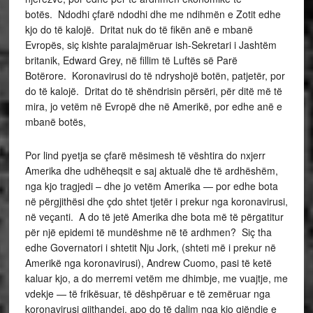
botës. Ndodhi çfarë ndodhi dhe me ndihmën e Zotit edhe
kjo do të kalojë. Dritat nuk do të fikën anë e mbanë
Evropës, siç kishte paralajmëruar ish-Sekretari i Jashtëm
britanik, Edward Grey, në fillim të Luftës së Parë
Botërore. Koronavirusi do të ndryshojë botën, patjetër, por
do të kalojë. Dritat do të shëndrisin përsëri, për ditë më të
mira, jo vetëm në Evropë dhe në Amerikë, por edhe anë e
mbanë botës,
Por lind pyetja se çfarë mësimesh të vështira do nxjerr
Amerika dhe udhëheqsit e saj aktualë dhe të ardhëshëm,
nga kjo tragjedi – dhe jo vetëm Amerika — por edhe bota
në përgjithësi dhe çdo shtet tjetër i prekur nga koronavirusi,
në veçanti. A do të jetë Amerika dhe bota më të përgatitur
për një epidemi të mundëshme në të ardhmen? Siç tha
edhe Governatori i shtetit Nju Jork, (shteti më i prekur në
Amerikë nga koronavirusi), Andrew Cuomo, pasi të ketë
kaluar kjo, a do merremi vetëm me dhimbje, me vuajtje, me
vdekje — të frikësuar, të dëshpëruar e të zemëruar nga
koronavirusi gjithandej, apo do të dalim nga kjo gjëndje e