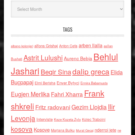
Arkiv
TAGS
arben llalla
alfons Grishaj
Anton Cefa
asllan
albano kolonjari
Behlul
Astrit Lulushi
Aurenc Bebja
Bushati
Jashari
dalip greca
Beqir Sina
Elida
Buçpapaj
Enver Bytyci
Elmi Berisha
Ermira Babamusta
Frank
Eugjen Merlika
Fahri Xharra
shkreli
Ilir
Gezim Llojdia
Fritz radovani
Levonja
Interviste
Kolec Traboini
Keze Kozeta Zylo
kosova
Kosove
nderroi jete
Marjana Bulku
ne
Murat Gecaj