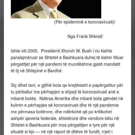
(Për epideminë e koronavirusit)/
Nga Frank Shkreli/
Ishte viti 2005. Presidenti Xhorxh W. Bush i riu kishte
paralajmëruar se Shtetet e Bashkuara duhej të kishin filluar
përgatitjet për një pandemi të mundëshme gjatë mandatit
të tij në Shtëpinë e Bardhë.
Siç dihet tani, e gjithë bota qe krejtësisht e papërgatitur për
tu përballur me përhapjen e shpejt të koronavirusit anë e
mbanë botës. Ndërsa Amerika dhe mbarë bota gjëndet në
kulmin e përhapjes së koronavirusit dhe të një pandemie
me përmasa botërore, dhe ndërkohë që po kritikohet
ashpër qeveria federale, shtetërore dhe vendore këtu në
Shtetet e Bashkuara për mos përgatitjen e tyre për një
situatë si kjo — në një raport të ditëve të fundit, rrjeti i