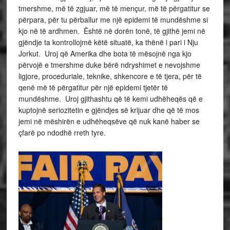
tmershme, më të zgjuar, më të mençur, më të përgatitur se
përpara, për tu përballur me një epidemi të mundëshme si
kjo në të ardhmen. Është në dorën tonë, të gjithë jemi në
gjëndje ta kontrollojmë këtë situatë, ka thënë i pari i Nju
Jorkut. Uroj që Amerika dhe bota të mësojnë nga kjo
përvojë e tmershme duke bërë ndryshimet e nevojshme
ligjore, proceduriale, teknike, shkencore e të tjera, për të
qenë më të përgatitur për një epidemi tjetër të
mundëshme. Uroj gjithashtu që të kemi udhëheqës që e
kuptojnë seriozitetin e gjëndjes së krijuar dhe që të mos
jemi në mëshirën e udhëheqsëve që nuk kanë haber se
çfarë po ndodhë rreth tyre.