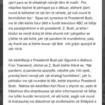
zjarri para se të shkaktojë ndonjë dëm të madh. Por,
nëqoftse lejohet të përhapet pa e diktuar, atëherë zjarri
mund të këthehet në një ferr të vërtetë, që nuk mund të
kontrollohet dot.” Sipas ish-zyrtarëve të Presidentit Bush,
me të cilët kishte folur ditët e fundit televizioni ABC në lidhje
me paralajmërimin e ish-presidentit, Z. Bush, ai ishte i
bindur se vendi duhej të ishte shumë më i përgatitur se
ç’ishte në atë kohë, për një pandemi të mundëshme, pasi,
siç thanë ata ai kishte lexuar një libër mbi gripin spanjoll të
vitit 1918.
Ish këshilltarja e Presidentit Bush për Sigurinë e Atdheut,
Fran Townsend, citohet se Z. Bush kishte thënë se, “Një
pandemi, si pandemia spanjolle, ndodhë çdo 100-vjetë,
prandaj kemi nevojë për një strategji kombëtare”, për tu
përballur me një mundësi të tillë, është shprehur Presidenti
Bush. Ndërsa ish-këshilltari Karl Rove u shpreh se, sado të
frikëshme dhe shqetësuese që ishin informacionet në lidhje
me luftën kundër terrorizmit, në atë kohë, asgjë nuk mund
të krahasohej me diskutimet që zhvilloheshin në Shtëpinë e