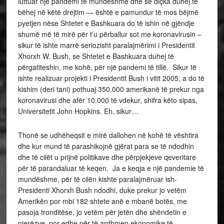
luftuar një pandemi të mundëshme dhe se diçka duhej të
bëhej në këtë drejtim — është e pamundur të mos bëjmë
pyetjen nëse Shtetet e Bashkuara do të ishin në gjëndje
shumë më të mirë për t’u përballur sot me koronavirusin –
sikur të ishte marrë seriozisht paralajmërimi i Presidentit
Xhorxh W. Bush, se Shtetet e Bashkuara duhej të
përgatiteshin, me kohë, për një pandemi të tillë. Sikur të
ishte realizuar projekti i Presidentit Bush i vitit 2005, a do të
kishim (deri tani) pothuaj 350.000 amerikanë të prekur nga
koronavirusi dhe afër 10.000 të vdekur, shifra këto sipas,
Universitetit John Hopkins. Eh, sikur…
Thonë se udhëheqsit e mirë dallohen në kohë të vështira
dhe kur mund të parashikojnë gjërat para se të ndodhin
dhe të cilët u prijnë politikave dhe përpjekjeve qeveritare
për të parandaluar të keqen. Ja e keqja e një pandemie të
mundëshme, për të cilën kishte paralajmëruar ish-
Presidenti Xhorxh Bush ndodhi, duke prekur jo vetëm
Amerikën por mbi 182 shtete anë e mbanë botës, me
pasoja tronditëse, jo vetëm për jetën dhe shëndetin e
njerëzve, por edhe për të ardhmen ekonomike të