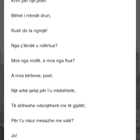
Krim për një poet!
Bëhet i rrëndë druri,
Kush do ta ngrejë!
Nga ç’lëndë u ndërtua?
Mos nga mollë, a mos nga ftua?
A mos kërkove, poet,
Një arkë qelqi për t’u mbështetë,
Të shiheshe ndonjëherë me të gjallët,
Për t’u nisur mesazhe me valë?
Jo!