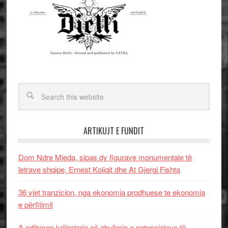
ARTIKUJT E FUNDIT
Dom Ndre Mjeda, sipas dy figurave monumentale të
letrave shqipe, Ernest Koliqit dhe At Gjergj Fishta
36 vjet tranzicion, nga ekonomia prodhuese te ekonomia
e përfitimit
A ndihmon krijimtaria në zbulimin e potencialeve të