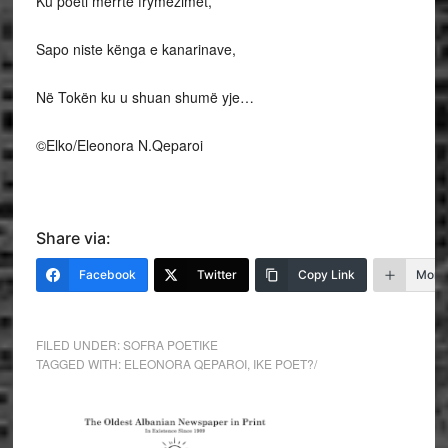
Ku poeti merrte frymëzimet,
Sapo niste kënga e kanarinave,
Në Tokën ku u shuan shumë yje…
©Elko/Eleonora N.Qeparoi
Share via:
Facebook
Twitter
Copy Link
More
FILED UNDER:
SOFRA POETIKE
TAGGED WITH:
ELEONORA QEPAROI
,
IKE POET?/