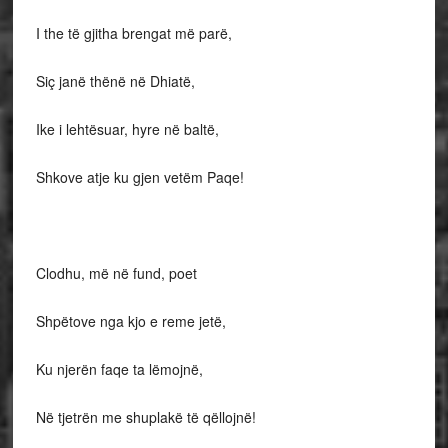
I the të gjitha brengat më parë,
Siç janë thënë në Dhiatë,
Ike i lehtësuar, hyre në baltë,
Shkove atje ku gjen vetëm Paqe!
Clodhu, më në fund, poet
Shpëtove nga kjo e reme jetë,
Ku njerën faqe ta lëmojnë,
Në tjetrën me shuplakë të qëllojnë!