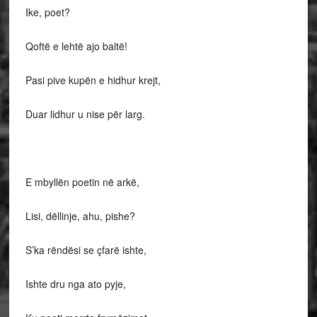
Ike, poet?
Qoftë e lehtë ajo baltë!
Pasi pive kupën e hidhur krejt,
Duar lidhur u nise për larg.
E mbyllën poetin në arkë,
Lisi, dëllinje, ahu, pishe?
S’ka rëndësi se çfarë ishte,
Ishte dru nga ato pyje,