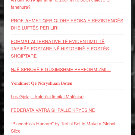
fshehura?
PROF. AHMET QERIQI DHE EPOKA E REZISTENCЁS
DHE LUFTЁS PЁR LIRI!
FORMAT ALTERNATIVE TË EVIDENTIMIT TË
TARIFËS POSTARE NË HISTORINË E POSTËS
SHQIPTARE
NJË SPROVË E GUXIMSHME PERFORMIZMI…
𝐕𝐞𝐧𝐝𝐢𝐦𝐞𝐭 𝐐𝐞̈ 𝐍𝐝𝐫𝐲𝐬𝐡𝐮𝐚𝐧 𝐁𝐨𝐭𝐞̈𝐧
Lek Gjolaj – kalorësi fisnik i Malësisë
FEDERATA VATRA SHPALLË KRYESINË
“Pinocchio’s Harvard” by Tertini Set to Make a Global
Slice