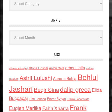
ARKIV
Arkiv
TAGS
arben llalla
alfons Grishaj
Anton Cefa
asllan
albano kolonjari
Behlul
Astrit Lulushi
Aurenc Bebja
Bushati
Jashari
dalip greca
Beqir Sina
Elida
Buçpapaj
Enver Bytyci
Elmi Berisha
Ermira Babamusta
Frank
Eugjen Merlika
Fahri Xharra