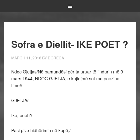
Sofra e Diellit- IKE POET ?
MARCH 11, 2016
BY
DGRECA
Ndoc Gjetjas/Në pamundësi për ta uruar të lindurin më 9
mars 1944, NDOC GJETJA, e kujtojmë sot me poezine
time!/
GJETJA/
Ike, poet?/
Pasi pive hidhërimin në kupë,/