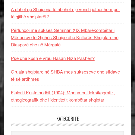
A duhet që Shqipëria të ribëhet një vend i jetueshëm për
të gjithë shqiptarët?
Përfundoi me sukses Seminari XIX Mbarëkombëtar i
Mësuesve të Gjuhës Shqipe dhe Kulturës Shqiptare në
Diasporë dhe në Mërgatë
Pse dhe kush e vrau Hasan Riza Pashën?
Gruaja shqiptare në SHBA mes sukseseve dhe sfidave
të së ardhmes
Fjalori i Kristoforidhit (1904): Monument leksikografik,
etnogjeografik dhe i identitetit kombëtar shqiptar
KATEGORITË
Kategoritë