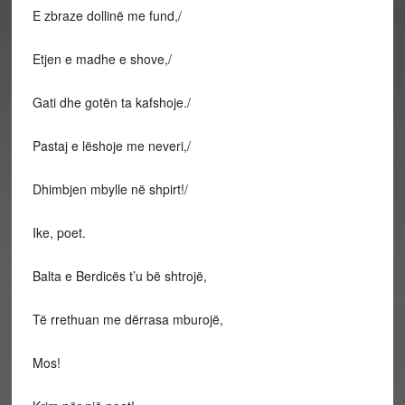
E zbraze dollinë me fund,/
Etjen e madhe e shove,/
Gati dhe gotën ta kafshoje./
Pastaj e lëshoje me neveri,/
Dhimbjen mbylle në shpirt!/
Ike, poet.
Balta e Berdicës t’u bë shtrojë,
Të rrethuan me dërrasa mburojë,
Mos!