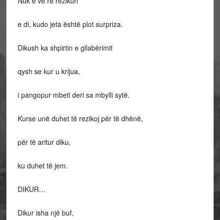
Nuk e vë re rezikun
e di, kudo jeta është plot surpriza.
Dikush ka shpirtin e gllabërimit
qysh se kur u krijua,
i pangopur mbeti deri sa mbylli sytë.
Kurse unë duhet të rezikoj për të dhënë,
për të aritur diku,
ku duhet të jem.
DIKUR…
Dikur isha një buf,