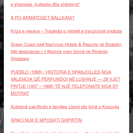
e shpresës, kujtesës dhe shërbimit”
A PO ARMATOSET BALLKANI?
Kriza e vlerave – Tragjedia e vërtetë e tranzicionit shqiptar
Green Coast sjell Nammos Hotels & Resorts në Shqipëri:
Një destinacion i ri lifestyle merr formë në Rivierën
Shqiptare
PUEBLO (1966) / HISTORIA E SPANJOLLES NGA
VALENCIA QË PËRFUNDOI NË LUSHNJE — 29 VJET
PRITJE (1937 – 1966) TË NJË TELEFONATE NGA DY
MOTRAT
Kujtojmë sakrificën e familjes Lleshi për lirinë e Kosovës
SPAÇI NUK E MPOSHTI SHPIRTIN