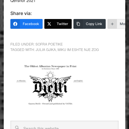
Qershor 2021
Share via:
Facebook
Twitter
Copy Link
More
FILED UNDER:
SOFRA POETIKE
TAGGED WITH:
JULIA GJIKA
,
MIKU IM ESHTE NJE ZOG