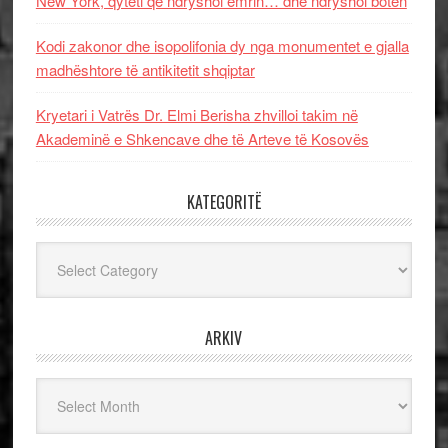
New York, qyteti që ndryshoi emrin… dhe ndryshoi botën
Kodi zakonor dhe isopolifonia dy nga monumentet e gjalla
madhështore të antikitetit shqiptar
Kryetari i Vatrës Dr. Elmi Berisha zhvilloi takim në
Akademinë e Shkencave dhe të Arteve të Kosovës
KATEGORITË
Kategoritë
ARKIV
Arkiv