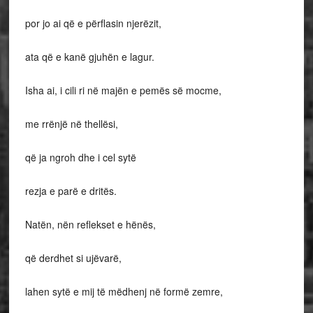
por jo ai që e përflasin njerëzit,
ata që e kanë gjuhën e lagur.
Isha ai, i cili ri në majën e pemës së mocme,
me rrënjë në thellësi,
që ja ngroh dhe i cel sytë
rezja e parë e dritës.
Natën, nën reflekset e hënës,
që derdhet si ujëvarë,
lahen sytë e mij të mëdhenj në formë zemre,