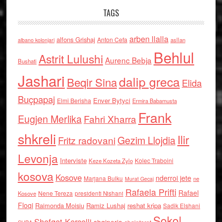
TAGS
arben llalla
alfons Grishaj
Anton Cefa
asllan
albano kolonjari
Behlul
Astrit Lulushi
Aurenc Bebja
Bushati
Jashari
dalip greca
Beqir Sina
Elida
Buçpapaj
Enver Bytyci
Elmi Berisha
Ermira Babamusta
Frank
Eugjen Merlika
Fahri Xharra
shkreli
Ilir
Gezim Llojdia
Fritz radovani
Levonja
Interviste
Kolec Traboini
Keze Kozeta Zylo
kosova
Kosove
nderroi jete
Marjana Bulku
ne
Murat Gecaj
Rafaela Prifti
Rafael
Nene Tereza
Kosove
presidenti Nishani
Floqi
Raimonda Moisiu
Ramiz Lushaj
reshat kripa
Sadik Elshani
Sokol
Shefqet Kercelli