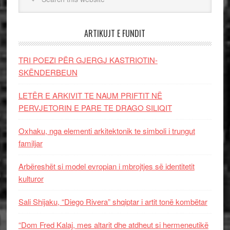
ARTIKUJT E FUNDIT
TRI POEZI PËR GJERGJ KASTRIOTIN-
SKËNDERBEUN
LETËR E ARKIVIT TE NAUM PRIFTIT NË
PERVJETORIN E PARE TE DRAGO SILIQIT
Oxhaku, nga elementi arkitektonik te simboli i trungut
familjar
Arbëreshët si model evropian i mbrojtjes së identitetit
kulturor
Sali Shijaku, “Diego Rivera” shqiptar i artit tonë kombëtar
“Dom Fred Kalaj, mes altarit dhe atdheut si hermeneutikë