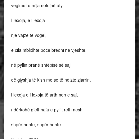
vegimet e mija notojnë aty.
I lexoja, e i lexoja
një vajze të vogël,
e cila mblidhte boce bredhi në vjeshtë,
në pyllin pranë shtëpisë së saj
që gjyshja të kish me se të ndizte zjarrin.
i lexoja e i lexoja të arthmen e saj,
ndërkohë gjethnaja e pyllit reth nesh
shpërthente, shpërthente.