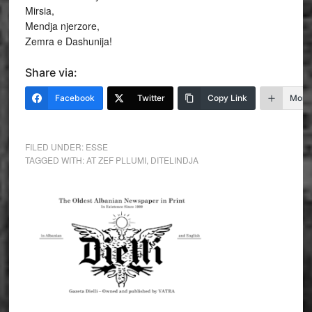
Mirsia,
Mendja njerzore,
Zemra e Dashunija!
Share via:
Facebook
Twitter
Copy Link
More
FILED UNDER:
ESSE
TAGGED WITH:
AT ZEF PLLUMI
,
DITELINDJA