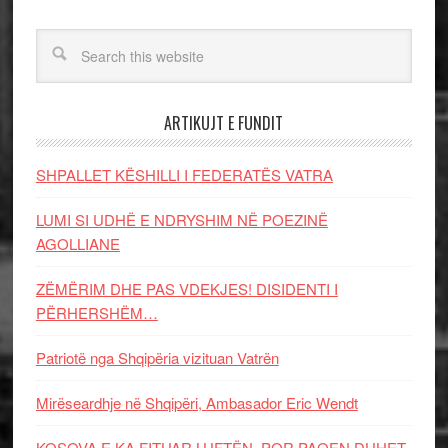
ARTIKUJT E FUNDIT
SHPALLET KËSHILLI I FEDERATËS VATRA
LUMI SI UDHË E NDRYSHIM NË POEZINË
AGOLLIANE
ZËMËRIM DHE PAS VDEKJES! DISIDENTI I
PËRHERSHËM…
Patriotë nga Shqipëria vizituan Vatrën
Mirëseardhje në Shqipëri, Ambasador Eric Wendt
KOSOVA E KA FITUAR LUFTËN, POR PAQEN DUHET