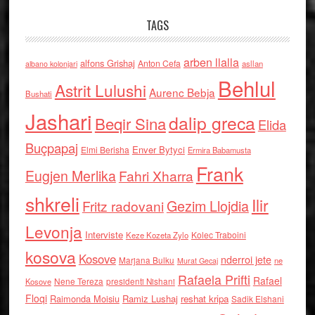
TAGS
arben llalla
alfons Grishaj
Anton Cefa
asllan
albano kolonjari
Behlul
Astrit Lulushi
Aurenc Bebja
Bushati
Jashari
dalip greca
Beqir Sina
Elida
Buçpapaj
Enver Bytyci
Elmi Berisha
Ermira Babamusta
Frank
Eugjen Merlika
Fahri Xharra
shkreli
Ilir
Gezim Llojdia
Fritz radovani
Levonja
Interviste
Kolec Traboini
Keze Kozeta Zylo
kosova
Kosove
nderroi jete
Marjana Bulku
ne
Murat Gecaj
Rafaela Prifti
Rafael
Nene Tereza
Kosove
presidenti Nishani
Floqi
Raimonda Moisiu
Ramiz Lushaj
reshat kripa
Sadik Elshani