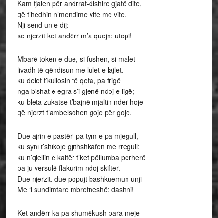
Kam fjalen për andrrat-dishire gjatë dite,
që t’hedhin n’mendime vite me vite.
Nji send un e dij:
se njerzit ket andërr m’a quejn: utopi!
Mbarë token e due, si fushen, si malet
livadh të qëndisun me lulet e lajlet,
ku delet t’kullosin të qeta, pa frigë
nga bishat e egra s’i gjenë ndoj e ligë;
ku bleta zukatse t’bajnë mjaltin nder hoje
që njerzt t’ambelsohen goje për goje.
Due ajrin e pastër, pa tym e pa mjegull,
ku syni t’shikoje gjithshkafen me rregull:
ku n’qiellin e kaltër t’ket pëllumba perherë
pa ju versulë flakurim ndoj skifter.
Due njerzit, due popujt bashkuemun unji
Me ‘i sundimtare mbretneshë: dashni!
Ket andërr ka pa shumëkush para meje