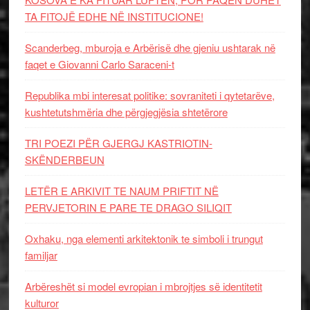
TA FITOJË EDHE NË INSTITUCIONE!
Scanderbeg, mburoja e Arbërisë dhe gjeniu ushtarak në
faqet e Giovanni Carlo Saraceni-t
Republika mbi interesat politike: sovraniteti i qytetarëve,
kushtetutshmëria dhe përgjegjësia shtetërore
TRI POEZI PËR GJERGJ KASTRIOTIN-
SKËNDERBEUN
LETËR E ARKIVIT TE NAUM PRIFTIT NË
PERVJETORIN E PARE TE DRAGO SILIQIT
Oxhaku, nga elementi arkitektonik te simboli i trungut
familjar
Arbëreshët si model evropian i mbrojtjes së identitetit
kulturor