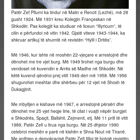
Patër Zef Pllumi ka lindur në Malin e Rencit (Lezhë), më 28
gusht 1924. Më 1931 kreu Kolegjin Françeskan në
Shkodër. Pas kolegjit ka studiuar në liceun “Illyricum”, të
cilin e përfundoi në vitin 1942. Gjatë viteve 1943-1944, ka
shkruar artikuj të shumtë në revistën “Hylli i Dritës”.
Më 1946, kur ishte në moshën 22-vjeçare e arrestojnë dhe
dënohet me tre vjet burg. Më 1949 lirohet nga burgu dhe
vendoset në kuvendin e Arrës së Madhe në Shkodër. Në
këtë kuvend qëndroi prej vitit 1949 deri më 1958. Më 1956
shugurohet meshtar dhe shërbeu për 12 vjet në Shosh të
Dukagjinit.
Me mbylljen e kishave më 1967, e arrestojnë përsëri dhe
dënohet me 25 vjet heqje lirie, të cilat i vuajti nëpër burgjet
e Shkodrës, Spaçit, Ballshit, Zejmenit, etj. Më 11 prill të vitit
1989, Patër Zefi u lirua nga burgu. Në 25 dhjetor 1990
celebroi meshën e parë në kishën e Shna Nout në Tiranë.
Me ardhjen e demokracisë Patër Zefi filloi të botojë revistën