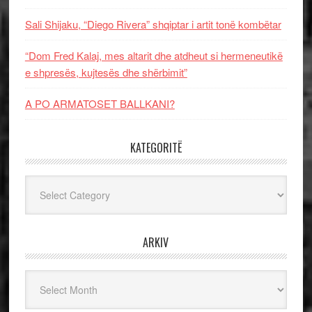
Sali Shijaku, “Diego Rivera” shqiptar i artit tonë kombëtar
“Dom Fred Kalaj, mes altarit dhe atdheut si hermeneutikë
e shpresës, kujtesës dhe shërbimit”
A PO ARMATOSET BALLKANI?
KATEGORITË
Kategoritë
ARKIV
Arkiv