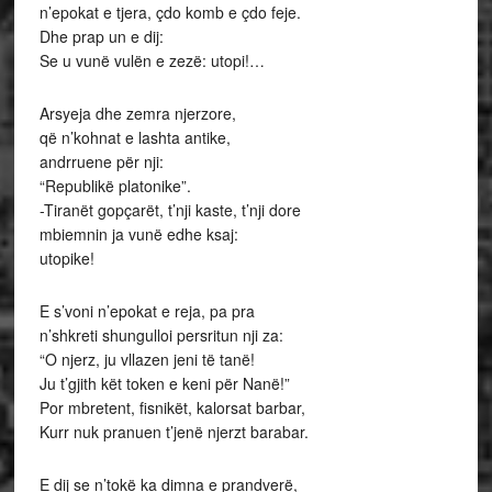
n’epokat e tjera, çdo komb e çdo feje.
Dhe prap un e dij:
Se u vunë vulën e zezë: utopi!…
Arsyeja dhe zemra njerzore,
që n’kohnat e lashta antike,
andrruene për nji:
“Republikë platonike”.
-Tiranët gopçarët, t’nji kaste, t’nji dore
mbiemnin ja vunë edhe ksaj:
utopike!
E s’voni n’epokat e reja, pa pra
n’shkreti shungulloi persritun nji za:
“O njerz, ju vllazen jeni të tanë!
Ju t’gjith kët token e keni për Nanë!”
Por mbretent, fisnikët, kalorsat barbar,
Kurr nuk pranuen t’jenë njerzt barabar.
E dij se n’tokë ka dimna e prandverë,