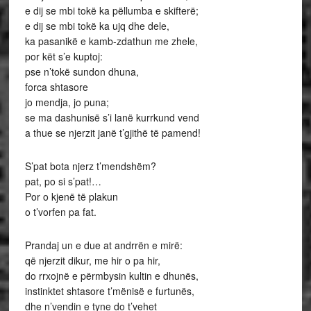
e dij se mbi tokë ka pëllumba e skifterë;
e dij se mbi tokë ka ujq dhe dele,
ka pasanikë e kamb-zdathun me zhele,
por kët s’e kuptoj:
pse n’tokë sundon dhuna,
forca shtasore
jo mendja, jo puna;
se ma dashunisë s’i lanë kurrkund vend
a thue se njerzit janë t’gjithë të pamend!
S’pat bota njerz t’mendshëm?
pat, po si s’pat!…
Por o kjenë të plakun
o t’vorfen pa fat.
Prandaj un e due at andrrën e mirë:
që njerzit dikur, me hir o pa hir,
do rrxojnë e përmbysin kultin e dhunës,
instinktet shtasore t’mënisë e furtunës,
dhe n’vendin e tyne do t’vehet