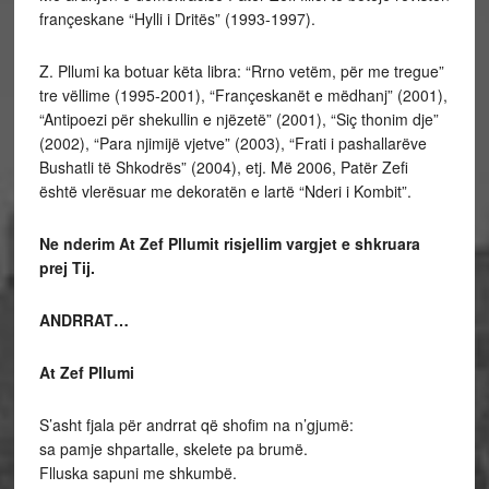
françeskane “Hylli i Dritës” (1993-1997).
Z. Pllumi ka botuar këta libra: “Rrno vetëm, për me tregue”
tre vëllime (1995-2001), “Françeskanët e mëdhanj” (2001),
“Antipoezi për shekullin e njëzetë” (2001), “Siç thonim dje”
(2002), “Para njimijë vjetve” (2003), “Frati i pashallarëve
Bushatli të Shkodrës” (2004), etj. Më 2006, Patër Zefi
është vlerësuar me dekoratën e lartë “Nderi i Kombit”.
Ne nderim At Zef Pllumit risjellim vargjet e shkruara
prej Tij.
ANDRRAT…
At Zef Pllumi
S’asht fjala për andrrat që shofim na n’gjumë:
sa pamje shpartalle, skelete pa brumë.
Flluska sapuni me shkumbë.