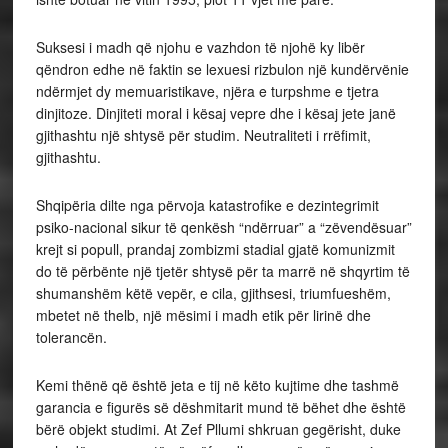
Suksesi i madh që njohu e vazhdon të njohë ky libër
qëndron edhe në faktin se lexuesi rizbulon një kundërvënie
ndërmjet dy memuaristikave, njëra e turpshme e tjetra
dinjitoze. Dinjiteti moral i kësaj vepre dhe i kësaj jete janë
gjithashtu një shtysë për studim. Neutraliteti i rrëfimit,
gjithashtu.
Shqipëria dilte nga përvoja katastrofike e dezintegrimit
psiko-nacional sikur të qenkësh “ndërruar” a “zëvendësuar”
krejt si popull, prandaj zombizmi stadial gjatë komunizmit
do të përbënte një tjetër shtysë për ta marrë në shqyrtim të
shumanshëm këtë vepër, e cila, gjithsesi, triumfueshëm,
mbetet në thelb, një mësimi i madh etik për lirinë dhe
tolerancën.
Kemi thënë që është jeta e tij në këto kujtime dhe tashmë
garancia e figurës së dëshmitarit mund të bëhet dhe është
bërë objekt studimi. At Zef Pllumi shkruan gegërisht, duke