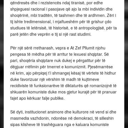
qëndresës dhe i rezistencës ndaj tiranisë, por edhe
shpjeguesi racional i pasojave që ajo la mbi individin dhe
shoqërinë, mbi traditën, të tashmen dhe të ardhmen. Zëri i
tij ishte tredimensional, i mjaftueshëm për të grishur çdo
studiues të letërsisë, të historisë, e të antropologjisë, për ta
parë jetën dhe veprën e tij si një rast studimi.
Për një sërë rrethanash, vepra e At Zef Pllumit njohu
pengesa të mëdha për të arritur te lexuesi shqiptar. Së
pari, shoqëria shqiptare nuk dukej e përgatitur për të
dëgjuar rrëfimin për tmerret e komunizmit. Pjesëmarrëse
në krim, ajo përpiqej t’i shmangej kësaj të vërtete të hidhur
duke favorizuar një vërshim të madh të kujtimeve
recidiviste të funksionarëve të diktaturës që romanizojnë të
shkuarën komuniste duke mos gjetur kurajë për të pranuar
fajet apo kërkuar falje publike.
Së dyti, institucionet arsimore dhe kulturore në vend si dhe
masmedia vazhdonin, ndonëse në demokraci, të silleshin
sipas klisheve të trashëguara nga e kaluara komuniste