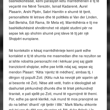
bashkëkohësisë, kemi parasysh këtu marrëdhënien e tij të
veçantë me Nënë Terezën, Ismail Kadarenë, Aurel
Plasarin, Arshi Pipën, Sabri Hamitin e shumë të tjerë,
personalitete të letrave dhe të politikës si Van der Linden,
Sali Berisha, Edi Rama, Ilir Meta etj. Marrëdhënia e tij me
bashkëkohësinë shndërrohet në objekt studimi për ne
sepse tek ajo shohim shumë prej ideve të tij për një
Shqipëri europiane.
Në kontekstin e kësaj marrëdhënieje kemi parë edhe
kontaktet e tij të shumta me masmedian dhe na rezulton se
ai ishte ndoshta personazhi më i kërkuar prej saj gjatë
tranzicionit shqiptar, edhe pse kritik ndaj saj, sepse siç
mendon Plasari: “Këta ‘njerëz të mëdhenj’, simbas tij, i
dërgon nji populli Zoti. (Këtu nuk ka nevojë për sqarim që
ai besonte në Zot). Nëse atë vetë, fratin e ideologjisë së
dashurisë përkundrejt dhunës dhe të lirisë përkundrejt
tiranisë, e pati sjellë po Zoti, mund të ngurrojmë të themi.
Por, edhe pa qenë klerikë, nuk mund të mos pranojmë se
do na bëhet ‘dhanti’ një tjetër i tillë.” Mark Marku shkonte
më tej veç dy ditë pas shuarjes së Atit, duke thënë: “Jo