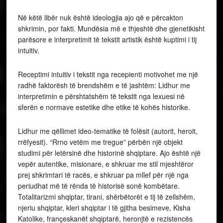
Në këtë libër nuk është ideologjia ajo që e përcakton
shkrimin, por fakti. Mundësia më e thjeshtë dhe gjenetikisht
parësore e interpretimit të tekstit artistik është kuptimi i tij
intuitiv.
Receptimi intuitiv i tekstit nga recepienti motivohet me një
radhë faktorësh të brendshëm e të jashtëm: Lidhur me
interpretimin e përshtatshëm të tekstit nga lexuesi në
sferën e normave estetike dhe etike të kohës historike.
Lidhur me qëllimet ideo-tematike të folësit (autorit, heroit,
rrëfyesit). “Rrno vetëm me tregue” përbën një objekt
studimi për letërsinë dhe historinë shqiptare. Ajo është një
vepër autentike, misionare, e shkruar me stil mjeshtëror
prej shkrimtari të racës, e shkruar pa mllef për një nga
periudhat më të rënda të historisë sonë kombëtare.
Totalitarizmi shqiptar, tirani, shërbëtorët e tij të zellshëm,
njeriu shqiptar, kleri shqiptar i të gjitha besimeve, Kisha
Katolike, françeskanët shqiptarë, heronjtë e rezistencës