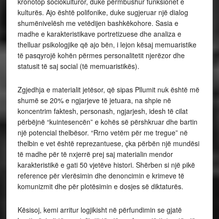
kronotop sociokulturor, duke përmbushur funksionet e
kulturës. Ajo është polifonike, duke sugjeruar një dialog
shumënivelësh me vetëdijen bashkëkohore. Sasia e
madhe e karakteristikave portretizuese dhe analiza e
thelluar psikologjike që ajo bën, i lejon kësaj memuaristike
të pasqyrojë kohën përmes personalitetit njerëzor dhe
statusit të saj social (të memuaristikës).
Zgjedhja e materialit jetësor, që sipas Pllumit nuk është më
shumë se 20% e ngjarjeve të jetuara, na shpie në
koncentrim faktesh, personash, ngjarjesh, idesh të cilat
përbëjnë “kuintesencën” e kohës së përshkruar dhe bartin
një potencial thelbësor. “Rrno vetëm për me tregue” në
thelbin e vet është reprezantuese, çka përbën një mundësi
të madhe për të nxjerrë prej saj materialin mendor
karakteristikë e gati 50 vjetëve histori. Shërben si një pikë
reference për vlerësimin dhe denoncimin e krimeve të
komunizmit dhe për plotësimin e dosjes së diktaturës.
Kësisoj, kemi arritur logjikisht në përfundimin se gjatë