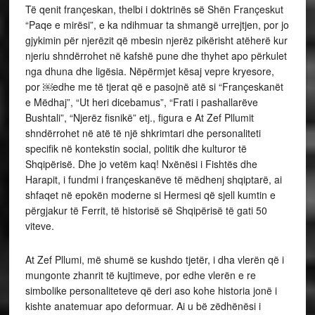
Të qenit françeskan, thelbi i doktrinës së Shën Françeskut
“Paqe e mirësi”, e ka ndihmuar ta shmangë urrejtjen, por jo
gjykimin për njerëzit që mbesin njerëz pikërisht atëherë kur
njeriu shndërrohet në kafshë pune dhe thyhet apo përkulet
nga dhuna dhe ligësia. Nëpërmjet kësaj vepre kryesore,
por ￼edhe me të tjerat që e pasojnë atë si “Françeskanët
e Mëdhaj”, “Ut heri dicebamus”, “Frati i pashallarëve
Bushtali”, “Njerëz fisnikë” etj., figura e At Zef Pllumit
shndërrohet në atë të një shkrimtari dhe personaliteti
specifik në kontekstin social, politik dhe kulturor të
Shqipërisë. Dhe jo vetëm kaq! Nxënësi i Fishtës dhe
Harapit, i fundmi i françeskanëve të mëdhenj shqiptarë, ai
shfaqet në epokën moderne si Hermesi që sjell kumtin e
përgjakur të Ferrit, të historisë së Shqipërisë të gati 50
viteve.
At Zef Pllumi, më shumë se kushdo tjetër, i dha vlerën që i
mungonte zhanrit të kujtimeve, por edhe vlerën e re
simbolike personaliteteve që deri aso kohe historia jonë i
kishte anatemuar apo deformuar. Ai u bë zëdhënësi i