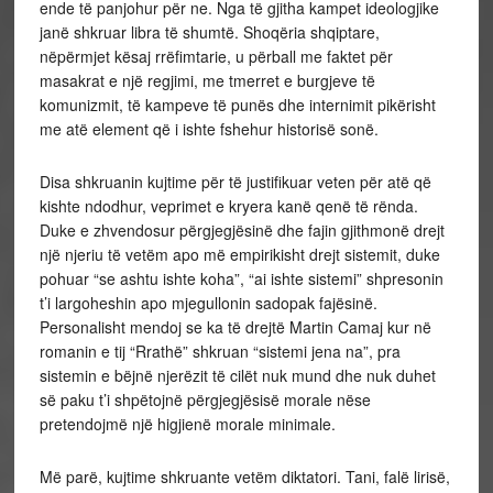
ende të panjohur për ne. Nga të gjitha kampet ideologjike
janë shkruar libra të shumtë. Shoqëria shqiptare,
nëpërmjet kësaj rrëfimtarie, u përball me faktet për
masakrat e një regjimi, me tmerret e burgjeve të
komunizmit, të kampeve të punës dhe internimit pikërisht
me atë element që i ishte fshehur historisë sonë.
Disa shkruanin kujtime për të justifikuar veten për atë që
kishte ndodhur, veprimet e kryera kanë qenë të rënda.
Duke e zhvendosur përgjegjësinë dhe fajin gjithmonë drejt
një njeriu të vetëm apo më empirikisht drejt sistemit, duke
pohuar “se ashtu ishte koha”, “ai ishte sistemi” shpresonin
t’i largoheshin apo mjegullonin sadopak fajësinë.
Personalisht mendoj se ka të drejtë Martin Camaj kur në
romanin e tij “Rrathë” shkruan “sistemi jena na”, pra
sistemin e bëjnë njerëzit të cilët nuk mund dhe nuk duhet
së paku t’i shpëtojnë përgjegjësisë morale nëse
pretendojmë një higjienë morale minimale.
Më parë, kujtime shkruante vetëm diktatori. Tani, falë lirisë,