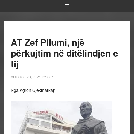
AT Zef Pllumi, një
përkujtim në ditëlindjen e
tij
AUGUST 28, 2021
BY
S P
Nga Agron Gjekmarkaj/