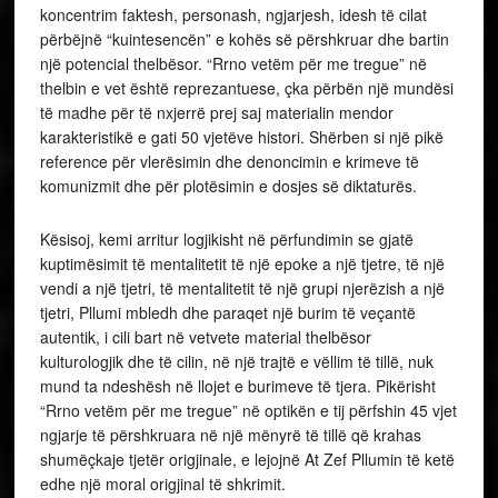
koncentrim faktesh, personash, ngjarjesh, idesh të cilat
përbëjnë “kuintesencën” e kohës së përshkruar dhe bartin
një potencial thelbësor. “Rrno vetëm për me tregue” në
thelbin e vet është reprezantuese, çka përbën një mundësi
të madhe për të nxjerrë prej saj materialin mendor
karakteristikë e gati 50 vjetëve histori. Shërben si një pikë
reference për vlerësimin dhe denoncimin e krimeve të
komunizmit dhe për plotësimin e dosjes së diktaturës.
Kësisoj, kemi arritur logjikisht në përfundimin se gjatë
kuptimësimit të mentalitetit të një epoke a një tjetre, të një
vendi a një tjetri, të mentalitetit të një grupi njerëzish a një
tjetri, Pllumi mbledh dhe paraqet një burim të veçantë
autentik, i cili bart në vetvete material thelbësor
kulturologjik dhe të cilin, në një trajtë e vëllim të tillë, nuk
mund ta ndeshësh në llojet e burimeve të tjera. Pikërisht
“Rrno vetëm për me tregue” në optikën e tij përfshin 45 vjet
ngjarje të përshkruara në një mënyrë të tillë që krahas
shumëçkaje tjetër origjinale, e lejojnë At Zef Pllumin të ketë
edhe një moral origjinal të shkrimit.