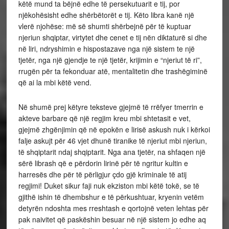
këtë mund ta bëjnë edhe të persekutuarit e tij, por
njëkohësisht edhe shërbëtorët e tij. Këto libra kanë një
vlerë njohëse: më së shumti shërbejnë për të kuptuar
njeriun shqiptar, virtytet dhe cenet e tij nën diktaturë si dhe
në liri, ndryshimin e hispostazave nga një sistem te një
tjetër, nga një gjendje te një tjetër, krijimin e “njeriut të ri”,
rrugën për ta fekonduar atë, mentalitetin dhe trashëgiminë
që ai la mbi këtë vend.
Në shumë prej këtyre teksteve gjejmë të rrëfyer tmerrin e
akteve barbare që një regjim kreu mbi shtetasit e vet,
gjejmë zhgënjimin që në epokën e lirisë askush nuk i kërkoi
falje askujt për 46 vjet dhunë tiranike të njeriut mbi njeriun,
të shqiptarit ndaj shqiptarit. Nga ana tjetër, na shfaqen një
sërë librash që e përdorin lirinë për të ngritur kultin e
harresës dhe për të përligjur çdo gjë kriminale të atij
regjimi! Duket sikur faji nuk ekziston mbi këtë tokë, se të
gjithë ishin të dhembshur e të përkushtuar, kryenin vetëm
detyrën ndoshta mes rreshtash e qortojnë veten lehtas për
pak naivitet që paskëshin besuar në një sistem jo edhe aq