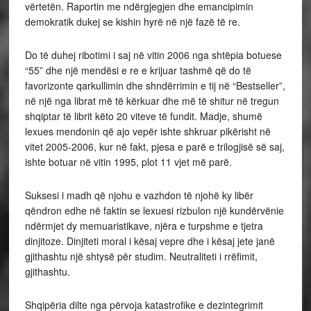
vërtetën. Raportin me ndërgjegjen dhe emancipimin
demokratik dukej se kishin hyrë në një fazë të re.
Do të duhej ribotimi i saj në vitin 2006 nga shtëpia botuese
“55” dhe një mendësi e re e krijuar tashmë që do të
favorizonte qarkullimin dhe shndërrimin e tij në “Bestseller”,
në një nga librat më të kërkuar dhe më të shitur në tregun
shqiptar të librit këto 20 viteve të fundit. Madje, shumë
lexues mendonin që ajo vepër ishte shkruar pikërisht në
vitet 2005-2006, kur në fakt, pjesa e parë e trilogjisë së saj,
ishte botuar në vitin 1995, plot 11 vjet më parë.
Suksesi i madh që njohu e vazhdon të njohë ky libër
qëndron edhe në faktin se lexuesi rizbulon një kundërvënie
ndërmjet dy memuaristikave, njëra e turpshme e tjetra
dinjitoze. Dinjiteti moral i kësaj vepre dhe i kësaj jete janë
gjithashtu një shtysë për studim. Neutraliteti i rrëfimit,
gjithashtu.
Shqipëria dilte nga përvoja katastrofike e dezintegrimit