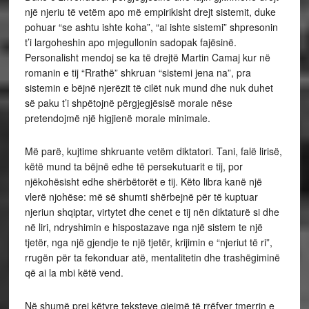
një njeriu të vetëm apo më empirikisht drejt sistemit, duke
pohuar “se ashtu ishte koha”, “ai ishte sistemi” shpresonin
t’i largoheshin apo mjegullonin sadopak fajësinë.
Personalisht mendoj se ka të drejtë Martin Camaj kur në
romanin e tij “Rrathë” shkruan “sistemi jena na”, pra
sistemin e bëjnë njerëzit të cilët nuk mund dhe nuk duhet
së paku t’i shpëtojnë përgjegjësisë morale nëse
pretendojmë një higjienë morale minimale.
Më parë, kujtime shkruante vetëm diktatori. Tani, falë lirisë,
këtë mund ta bëjnë edhe të persekutuarit e tij, por
njëkohësisht edhe shërbëtorët e tij. Këto libra kanë një
vlerë njohëse: më së shumti shërbejnë për të kuptuar
njeriun shqiptar, virtytet dhe cenet e tij nën diktaturë si dhe
në liri, ndryshimin e hispostazave nga një sistem te një
tjetër, nga një gjendje te një tjetër, krijimin e “njeriut të ri”,
rrugën për ta fekonduar atë, mentalitetin dhe trashëgiminë
që ai la mbi këtë vend.
Në shumë prej këtyre teksteve gjejmë të rrëfyer tmerrin e