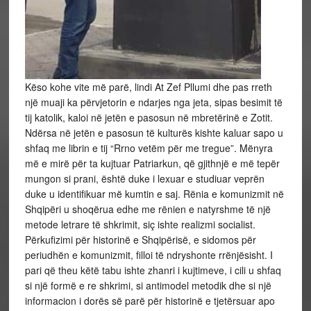
Këso kohe vite më parë, lindi At Zef Pllumi dhe pas rreth
një muaji ka përvjetorin e ndarjes nga jeta, sipas besimit të
tij katolik, kaloi në jetën e pasosun në mbretërinë e Zotit.
Ndërsa në jetën e pasosun të kulturës kishte kaluar sapo u
shfaq me librin e tij “Rrno vetëm për me tregue”. Mënyra
më e mirë për ta kujtuar Patriarkun, që gjithnjë e më tepër
mungon si prani, është duke i lexuar e studiuar veprën
duke u identifikuar më kumtin e saj. Rënia e komunizmit në
Shqipëri u shoqërua edhe me rënien e natyrshme të një
metode letrare të shkrimit, siç ishte realizmi socialist.
Përkufizimi për historinë e Shqipërisë, e sidomos për
periudhën e komunizmit, filloi të ndryshonte rrënjësisht. I
pari që theu këtë tabu ishte zhanri i kujtimeve, i cili u shfaq
si një formë e re shkrimi, si antimodel metodik dhe si një
informacion i dorës së parë për historinë e tjetërsuar apo