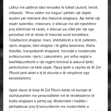
Lidhur me qëllimet ideo-tematike të folësit (autorit, heroit,
rrëfyesit). “Rrno vetëm me tregue” përbën një objekt
studimi për letërsinë dhe historinë shqiptare. Ajo është një
vepër autentike, misionare, e shkruar me stil mjeshtëror
prej shkrimtari të racës, e shkruar pa mllef për një nga
periudhat më të rënda të historisë sonë kombëtare.
Totalitarizmi shqiptar, tirani, shërbëtorët e tij të zellshëm,
njeriu shqiptar, kleri shqiptar i të gjitha besimeve, Kisha
Katolike, françeskanët shqiptarë, heronjtë e rezistencës
antikomuniste, njeriu i zakonshëm, por edhe veglat e
bashkëpunëtorët e një regjimi kriminal si askund tjetër,
përkufizohen në këtë vepër. Pjesa tjetër e veprës së At Zef
Pllumit janë aktet e tij të shumta e të ndryshme nga
këndvështrimi.
Gjatë viteve të lirisë At Zef Pllumi është në kontakt të
vazhdueshëm me personalitetet më të rëndësishme të
botës shqiptare e përtej saj. Moderniteti i traditës i
përfaqësuar prej tij komunikonte me modernitetin e