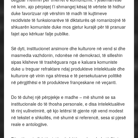
në krim, ajo përpiqej t’i shmangej kësaj të vërtete të hidhur
duke favorizuar një vërshim të madh të kujtimeve
recidiviste të funksionarëve të diktaturës që romanizojnë të
shkuarën komuniste duke mos gjetur kurajë për të pranuar
fajet apo kërkuar falje publike.
Së dyti, institucionet arsimore dhe kulturore në vend si dhe
masmedia vazhdonin, ndonëse në demokraci, të silleshin
sipas klisheve të trashëguara nga e kaluara komuniste
duke u treguar refraktare ndaj produkteve intelektuale dhe
kulturore që vinin nga shtresa e të persekutuarve politikë
në përgjithësi e të produkteve françeskane në veçanti.
Do të duhej një përpjekje e madhe – më shumë se sa
institucionale do të thosha personale, e disa intelektualëve
të rinj vullnetmirë, që kjo letërsi të gjente një vend modest
në tekstet e shkollës, më shumë si referencë, sesa si pjesë
reale e antologjive.