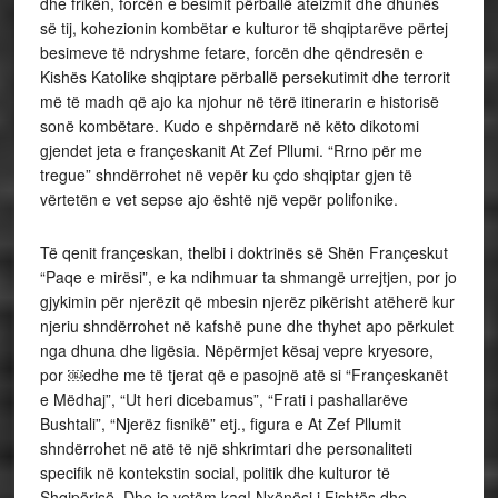
dhe frikën, forcën e besimit përballë ateizmit dhe dhunës
së tij, kohezionin kombëtar e kulturor të shqiptarëve përtej
besimeve të ndryshme fetare, forcën dhe qëndresën e
Kishës Katolike shqiptare përballë persekutimit dhe terrorit
më të madh që ajo ka njohur në tërë itinerarin e historisë
sonë kombëtare. Kudo e shpërndarë në këto dikotomi
gjendet jeta e françeskanit At Zef Pllumi. “Rrno për me
tregue” shndërrohet në vepër ku çdo shqiptar gjen të
vërtetën e vet sepse ajo është një vepër polifonike.
Të qenit françeskan, thelbi i doktrinës së Shën Françeskut
“Paqe e mirësi”, e ka ndihmuar ta shmangë urrejtjen, por jo
gjykimin për njerëzit që mbesin njerëz pikërisht atëherë kur
njeriu shndërrohet në kafshë pune dhe thyhet apo përkulet
nga dhuna dhe ligësia. Nëpërmjet kësaj vepre kryesore,
por ￼edhe me të tjerat që e pasojnë atë si “Françeskanët
e Mëdhaj”, “Ut heri dicebamus”, “Frati i pashallarëve
Bushtali”, “Njerëz fisnikë” etj., figura e At Zef Pllumit
shndërrohet në atë të një shkrimtari dhe personaliteti
specifik në kontekstin social, politik dhe kulturor të
Shqipërisë. Dhe jo vetëm kaq! Nxënësi i Fishtës dhe