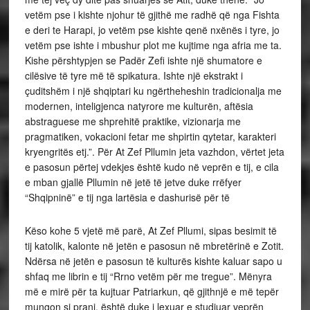
vetëm pse i kishte njohur të gjithë me radhë që nga Fishta
e deri te Harapi, jo vetëm pse kishte qenë nxënës i tyre, jo
vetëm pse ishte i mbushur plot me kujtime nga afria me ta.
Kishe përshtypjen se Padër Zefi ishte një shumatore e
cilësive të tyre më të spikatura. Ishte një ekstrakt i
çuditshëm i një shqiptari ku ngërtheheshin tradicionalja me
modernen, inteligjenca natyrore me kulturën, aftësia
abstraguese me shprehitë praktike, vizionarja me
pragmatiken, vokacioni fetar me shpirtin qytetar, karakteri
kryengritës etj.”. Për At Zef Pllumin jeta vazhdon, vërtet jeta
e pasosun përtej vdekjes është kudo në veprën e tij, e cila
e mban gjallë Pllumin në jetë të jetve duke rrëfyer
“Shqipninë” e tij nga lartësia e dashurisë për të
Këso kohe 5 vjetë më parë, At Zef Pllumi, sipas besimit të
tij katolik, kalonte në jetën e pasosun në mbretërinë e Zotit.
Ndërsa në jetën e pasosun të kulturës kishte kaluar sapo u
shfaq me librin e tij “Rrno vetëm për me tregue”. Mënyra
më e mirë për ta kujtuar Patriarkun, që gjithnjë e më tepër
mungon si prani, është duke i lexuar e studiuar veprën