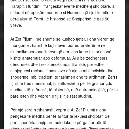
Harapit, i fundmi i françeskanëve të mëdhenj shqiptarë, ai
shfaqet në epokën moderne si Hermesi që sjell kumtin e
përgjakur të Ferrit, të historisë së Shqipërisë të gati 50
viteve.
At Zef Pllumi, më shumë se kushdo tjetër, i dha vlerën që i
mungonte zhanrit të kujtimeve, por edhe vlerën e re
simbolike personaliteteve që deri aso kohe historia jonë i
kishte anatemuar apo deformuar. Ai u bë zëdhënësi i
qëndresës dhe i rezistencës ndaj tiranisë, por edhe
shpjeguesi racional i pasojave që ajo la mbi individin dhe
shoqërinë, mbi traditën, të tashmen dhe të ardhmen. Zëri i
tij ishte tredimensional, i mjaftueshëm për të grishur çdo
studiues të letërsisë, të historisë, e të antropologjisë, për ta
parë jetën dhe veprën e tij si një rast studimi.
Për një sërë rrethanash, vepra e At Zef Pllumit njohu
pengesa të mëdha për të arritur te lexuesi shqiptar. Së
pari, shoqëria shqiptare nuk dukej e përgatitur për të
dëgjuar rrëfimin për tmerret e komunizmit. Pjesëmarrëse