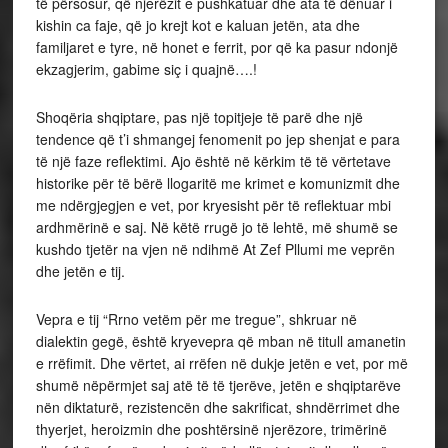
të përsosur, që njerëzit e pushkatuar dhe ata të dënuar i
kishin ca faje, që jo krejt kot e kaluan jetën, ata dhe
familjaret e tyre, në honet e ferrit, por që ka pasur ndonjë
ekzagjerim, gabime siç i quajnë….!
Shoqëria shqiptare, pas një topitjeje të parë dhe një
tendence që t’i shmangej fenomenit po jep shenjat e para
të një faze reflektimi. Ajo është në kërkim të të vërtetave
historike për të bërë llogaritë me krimet e komunizmit dhe
me ndërgjegjen e vet, por kryesisht për të reflektuar mbi
ardhmërinë e saj. Në këtë rrugë jo të lehtë, më shumë se
kushdo tjetër na vjen në ndihmë At Zef Pllumi me veprën
dhe jetën e tij.
Vepra e tij “Rrno vetëm për me tregue”, shkruar në
dialektin gegë, është kryevepra që mban në titull amanetin
e rrëfimit. Dhe vërtet, ai rrëfen në dukje jetën e vet, por më
shumë nëpërmjet saj atë të të tjerëve, jetën e shqiptarëve
nën diktaturë, rezistencën dhe sakrificat, shndërrimet dhe
thyerjet, heroizmin dhe poshtërsinë njerëzore, trimërinë