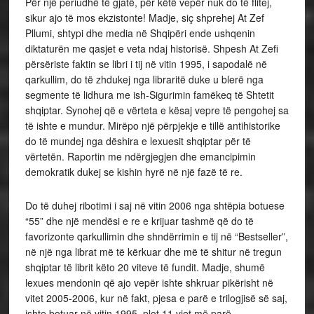
Për një periudhë të gjatë, për këtë vepër nuk do të flitej,
sikur ajo të mos ekzistonte! Madje, siç shprehej At Zef
Pllumi, shtypi dhe media në Shqipëri ende ushqenin
diktaturën me qasjet e veta ndaj historisë. Shpesh At Zefi
përsëriste faktin se libri i tij në vitin 1995, i sapodalë në
qarkullim, do të zhdukej nga libraritë duke u blerë nga
segmente të lidhura me ish-Sigurimin famëkeq të Shtetit
shqiptar. Synohej që e vërteta e kësaj vepre të pengohej sa
të ishte e mundur. Mirëpo një përpjekje e tillë antihistorike
do të mundej nga dëshira e lexuesit shqiptar për të
vërtetën. Raportin me ndërgjegjen dhe emancipimin
demokratik dukej se kishin hyrë në një fazë të re.
Do të duhej ribotimi i saj në vitin 2006 nga shtëpia botuese
“55” dhe një mendësi e re e krijuar tashmë që do të
favorizonte qarkullimin dhe shndërrimin e tij në “Bestseller”,
në një nga librat më të kërkuar dhe më të shitur në tregun
shqiptar të librit këto 20 viteve të fundit. Madje, shumë
lexues mendonin që ajo vepër ishte shkruar pikërisht në
vitet 2005-2006, kur në fakt, pjesa e parë e trilogjisë së saj,
ishte botuar në vitin 1995, plot 11 vjet më parë.