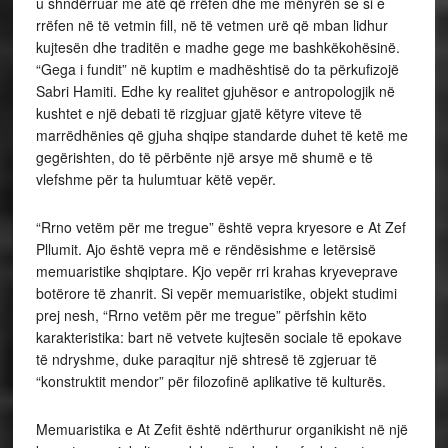
u shndërruar me atë që rrëfen dhe me mënyrën se si e
rrëfen në të vetmin fill, në të vetmen urë që mban lidhur
kujtesën dhe traditën e madhe gege me bashkëkohësinë.
“Gega i fundit” në kuptim e madhështisë do ta përkufizojë
Sabri Hamiti. Edhe ky realitet gjuhësor e antropologjik në
kushtet e një debati të rizgjuar gjatë këtyre viteve të
marrëdhënies që gjuha shqipe standarde duhet të ketë me
gegërishten, do të përbënte një arsye më shumë e të
vlefshme për ta hulumtuar këtë vepër.
“Rrno vetëm për me tregue” është vepra kryesore e At Zef
Pllumit. Ajo është vepra më e rëndësishme e letërsisë
memuaristike shqiptare. Kjo vepër rri krahas kryeveprave
botërore të zhanrit. Si vepër memuaristike, objekt studimi
prej nesh, “Rrno vetëm për me tregue” përfshin këto
karakteristika: bart në vetvete kujtesën sociale të epokave
të ndryshme, duke paraqitur një shtresë të zgjeruar të
“konstruktit mendor” për filozofinë aplikative të kulturës.
Memuaristika e At Zefit është ndërthurur organikisht në një