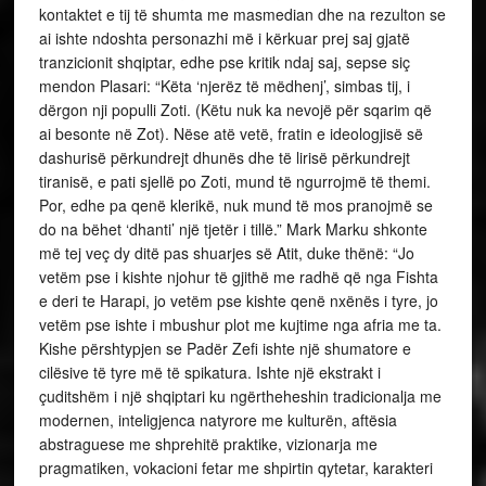
kontaktet e tij të shumta me masmedian dhe na rezulton se
ai ishte ndoshta personazhi më i kërkuar prej saj gjatë
tranzicionit shqiptar, edhe pse kritik ndaj saj, sepse siç
mendon Plasari: “Këta ‘njerëz të mëdhenj’, simbas tij, i
dërgon nji populli Zoti. (Këtu nuk ka nevojë për sqarim që
ai besonte në Zot). Nëse atë vetë, fratin e ideologjisë së
dashurisë përkundrejt dhunës dhe të lirisë përkundrejt
tiranisë, e pati sjellë po Zoti, mund të ngurrojmë të themi.
Por, edhe pa qenë klerikë, nuk mund të mos pranojmë se
do na bëhet ‘dhanti’ një tjetër i tillë.” Mark Marku shkonte
më tej veç dy ditë pas shuarjes së Atit, duke thënë: “Jo
vetëm pse i kishte njohur të gjithë me radhë që nga Fishta
e deri te Harapi, jo vetëm pse kishte qenë nxënës i tyre, jo
vetëm pse ishte i mbushur plot me kujtime nga afria me ta.
Kishe përshtypjen se Padër Zefi ishte një shumatore e
cilësive të tyre më të spikatura. Ishte një ekstrakt i
çuditshëm i një shqiptari ku ngërtheheshin tradicionalja me
modernen, inteligjenca natyrore me kulturën, aftësia
abstraguese me shprehitë praktike, vizionarja me
pragmatiken, vokacioni fetar me shpirtin qytetar, karakteri