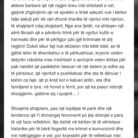
akteve barbare që një regjim kreu mbi shtetasit e vet,
gjejmë zhgënjimin që në epokën e lirisë askush nuk i kërkoi
falje askujt për 46 vjet dhunë tiranike të njeriut mbi njeriun,
të shqiptarit ndaj shqiptarit. Nga ana tjetër, na shfaqen një
sërë librash që e përdorin lirinë për të ngritur kultin e
harresës dhe për të përligjur çdo gjë kriminale të atij
regjimi! Duket sikur faji nuk ekziston mbi këtë tokë, se të
gjithë ishin të dhembshur e të përkushtuar, kryenin vetëm
detyrën ndoshta mes rreshtash e qortojnë veten lehtas për
pak naivitet që paskëshin besuar në një sistem jo edhe aq
të përsosur, që njerëzit e pushkatuar dhe ata të dënuar i
kishin ca faje, që jo krejt kot e kaluan jetën, ata dhe
familjaret e tyre, në honet e ferrit, por që ka pasur ndonjë
ekzagjerim, gabime siç i quajnë….!
Shoqëria shqiptare, pas një topitjeje të parë dhe një
tendence që t’i shmangej fenomenit po jep shenjat e para
të një faze reflektimi. Ajo është në kërkim të të vërtetave
historike për të bërë llogaritë me krimet e komunizmit dhe
me ndërgjegjen e vet, por kryesisht për të reflektuar mbi