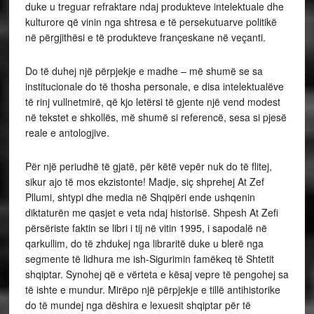
duke u treguar refraktare ndaj produkteve intelektuale dhe
kulturore që vinin nga shtresa e të persekutuarve politikë
në përgjithësi e të produkteve françeskane në veçanti.
Do të duhej një përpjekje e madhe – më shumë se sa
institucionale do të thosha personale, e disa intelektualëve
të rinj vullnetmirë, që kjo letërsi të gjente një vend modest
në tekstet e shkollës, më shumë si referencë, sesa si pjesë
reale e antologjive.
Për një periudhë të gjatë, për këtë vepër nuk do të flitej,
sikur ajo të mos ekzistonte! Madje, siç shprehej At Zef
Pllumi, shtypi dhe media në Shqipëri ende ushqenin
diktaturën me qasjet e veta ndaj historisë. Shpesh At Zefi
përsëriste faktin se libri i tij në vitin 1995, i sapodalë në
qarkullim, do të zhdukej nga libraritë duke u blerë nga
segmente të lidhura me ish-Sigurimin famëkeq të Shtetit
shqiptar. Synohej që e vërteta e kësaj vepre të pengohej sa
të ishte e mundur. Mirëpo një përpjekje e tillë antihistorike
do të mundej nga dëshira e lexuesit shqiptar për të