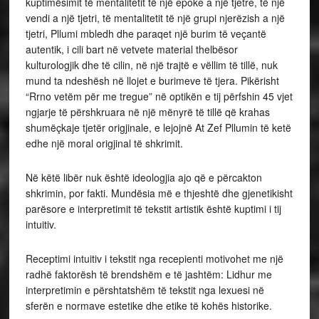
kuptimësimit të mentalitetit të një epoke a një tjetre, të një
vendi a një tjetri, të mentalitetit të një grupi njerëzish a një
tjetri, Pllumi mbledh dhe paraqet një burim të veçantë
autentik, i cili bart në vetvete material thelbësor
kulturologjik dhe të cilin, në një trajtë e vëllim të tillë, nuk
mund ta ndeshësh në llojet e burimeve të tjera. Pikërisht
“Rrno vetëm për me tregue” në optikën e tij përfshin 45 vjet
ngjarje të përshkruara në një mënyrë të tillë që krahas
shumëçkaje tjetër origjinale, e lejojnë At Zef Pllumin të ketë
edhe një moral origjinal të shkrimit.
Në këtë libër nuk është ideologjia ajo që e përcakton
shkrimin, por fakti. Mundësia më e thjeshtë dhe gjenetikisht
parësore e interpretimit të tekstit artistik është kuptimi i tij
intuitiv.
Receptimi intuitiv i tekstit nga recepienti motivohet me një
radhë faktorësh të brendshëm e të jashtëm: Lidhur me
interpretimin e përshtatshëm të tekstit nga lexuesi në
sferën e normave estetike dhe etike të kohës historike.