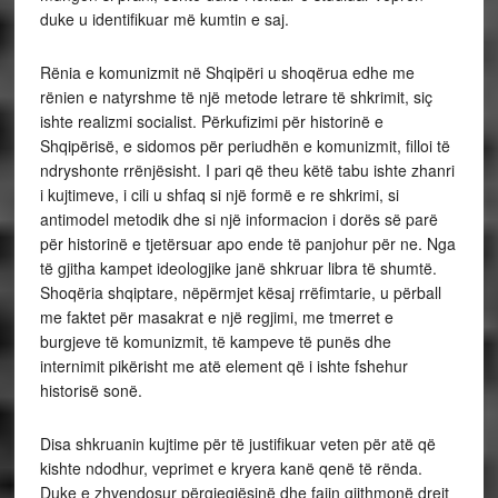
duke u identifikuar më kumtin e saj.
Rënia e komunizmit në Shqipëri u shoqërua edhe me
rënien e natyrshme të një metode letrare të shkrimit, siç
ishte realizmi socialist. Përkufizimi për historinë e
Shqipërisë, e sidomos për periudhën e komunizmit, filloi të
ndryshonte rrënjësisht. I pari që theu këtë tabu ishte zhanri
i kujtimeve, i cili u shfaq si një formë e re shkrimi, si
antimodel metodik dhe si një informacion i dorës së parë
për historinë e tjetërsuar apo ende të panjohur për ne. Nga
të gjitha kampet ideologjike janë shkruar libra të shumtë.
Shoqëria shqiptare, nëpërmjet kësaj rrëfimtarie, u përball
me faktet për masakrat e një regjimi, me tmerret e
burgjeve të komunizmit, të kampeve të punës dhe
internimit pikërisht me atë element që i ishte fshehur
historisë sonë.
Disa shkruanin kujtime për të justifikuar veten për atë që
kishte ndodhur, veprimet e kryera kanë qenë të rënda.
Duke e zhvendosur përgjegjësinë dhe fajin gjithmonë drejt