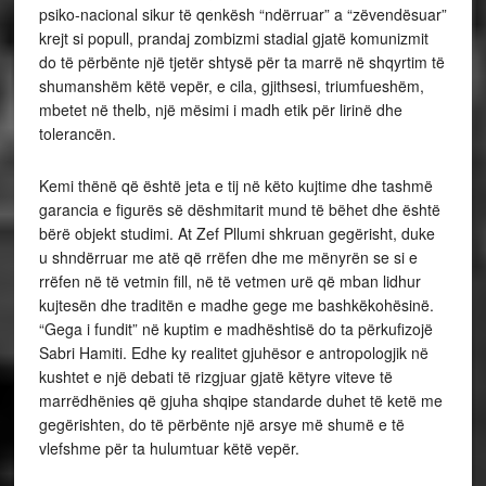
psiko-nacional sikur të qenkësh “ndërruar” a “zëvendësuar”
krejt si popull, prandaj zombizmi stadial gjatë komunizmit
do të përbënte një tjetër shtysë për ta marrë në shqyrtim të
shumanshëm këtë vepër, e cila, gjithsesi, triumfueshëm,
mbetet në thelb, një mësimi i madh etik për lirinë dhe
tolerancën.
Kemi thënë që është jeta e tij në këto kujtime dhe tashmë
garancia e figurës së dëshmitarit mund të bëhet dhe është
bërë objekt studimi. At Zef Pllumi shkruan gegërisht, duke
u shndërruar me atë që rrëfen dhe me mënyrën se si e
rrëfen në të vetmin fill, në të vetmen urë që mban lidhur
kujtesën dhe traditën e madhe gege me bashkëkohësinë.
“Gega i fundit” në kuptim e madhështisë do ta përkufizojë
Sabri Hamiti. Edhe ky realitet gjuhësor e antropologjik në
kushtet e një debati të rizgjuar gjatë këtyre viteve të
marrëdhënies që gjuha shqipe standarde duhet të ketë me
gegërishten, do të përbënte një arsye më shumë e të
vlefshme për ta hulumtuar këtë vepër.