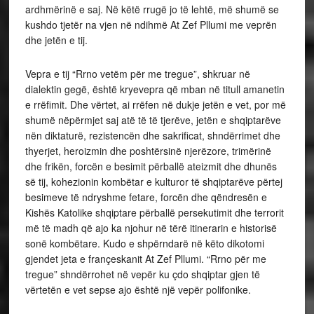
ardhmërinë e saj. Në këtë rrugë jo të lehtë, më shumë se
kushdo tjetër na vjen në ndihmë At Zef Pllumi me veprën
dhe jetën e tij.
Vepra e tij “Rrno vetëm për me tregue”, shkruar në
dialektin gegë, është kryevepra që mban në titull amanetin
e rrëfimit. Dhe vërtet, ai rrëfen në dukje jetën e vet, por më
shumë nëpërmjet saj atë të të tjerëve, jetën e shqiptarëve
nën diktaturë, rezistencën dhe sakrificat, shndërrimet dhe
thyerjet, heroizmin dhe poshtërsinë njerëzore, trimërinë
dhe frikën, forcën e besimit përballë ateizmit dhe dhunës
së tij, kohezionin kombëtar e kulturor të shqiptarëve përtej
besimeve të ndryshme fetare, forcën dhe qëndresën e
Kishës Katolike shqiptare përballë persekutimit dhe terrorit
më të madh që ajo ka njohur në tërë itinerarin e historisë
sonë kombëtare. Kudo e shpërndarë në këto dikotomi
gjendet jeta e françeskanit At Zef Pllumi. “Rrno për me
tregue” shndërrohet në vepër ku çdo shqiptar gjen të
vërtetën e vet sepse ajo është një vepër polifonike.