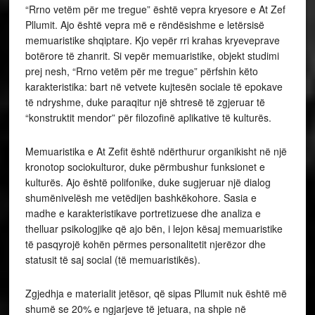
“Rrno vetëm për me tregue” është vepra kryesore e At Zef
Pllumit. Ajo është vepra më e rëndësishme e letërsisë
memuaristike shqiptare. Kjo vepër rri krahas kryeveprave
botërore të zhanrit. Si vepër memuaristike, objekt studimi
prej nesh, “Rrno vetëm për me tregue” përfshin këto
karakteristika: bart në vetvete kujtesën sociale të epokave
të ndryshme, duke paraqitur një shtresë të zgjeruar të
“konstruktit mendor” për filozofinë aplikative të kulturës.
Memuaristika e At Zefit është ndërthurur organikisht në një
kronotop sociokulturor, duke përmbushur funksionet e
kulturës. Ajo është polifonike, duke sugjeruar një dialog
shumënivelësh me vetëdijen bashkëkohore. Sasia e
madhe e karakteristikave portretizuese dhe analiza e
thelluar psikologjike që ajo bën, i lejon kësaj memuaristike
të pasqyrojë kohën përmes personalitetit njerëzor dhe
statusit të saj social (të memuaristikës).
Zgjedhja e materialit jetësor, që sipas Pllumit nuk është më
shumë se 20% e ngjarjeve të jetuara, na shpie në