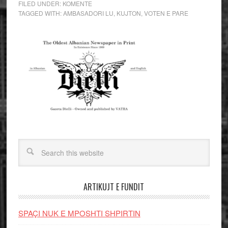
FILED UNDER:
KOMENTE
TAGGED WITH:
AMBASADORI LU
,
KUJTON
,
VOTEN E PARE
ARTIKUJT E FUNDIT
SPAÇI NUK E MPOSHTI SHPIRTIN