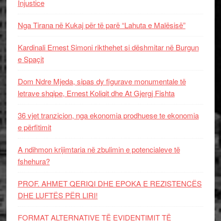
Injustice
Nga Tirana në Kukaj për të parë “Lahuta e Malësisë”
Kardinali Ernest Simoni rikthehet si dëshmitar në Burgun
e Spaçit
Dom Ndre Mjeda, sipas dy figurave monumentale të
letrave shqipe, Ernest Koliqit dhe At Gjergj Fishta
36 vjet tranzicion, nga ekonomia prodhuese te ekonomia
e përfitimit
A ndihmon krijimtaria në zbulimin e potencialeve të
fshehura?
PROF. AHMET QERIQI DHE EPOKA E REZISTENCЁS
DHE LUFTЁS PЁR LIRI!
FORMAT ALTERNATIVE TË EVIDENTIMIT TË