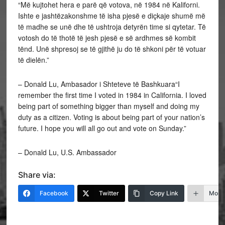
“Më kujtohet hera e parë që votova, në 1984 në Kaliforni.
Ishte e jashtëzakonshme të isha pjesë e diçkaje shumë më
të madhe se unë dhe të ushtroja detyrën time si qytetar. Të
votosh do të thotë të jesh pjesë e së ardhmes së kombit
tënd. Unë shpresoj se të gjithë ju do të shkoni për të votuar
të dielën.”
– Donald Lu, Ambasador i Shteteve të Bashkuara“I
remember the first time I voted in 1984 in California. I loved
being part of something bigger than myself and doing my
duty as a citizen. Voting is about being part of your nation’s
future. I hope you will all go out and vote on Sunday.”
– Donald Lu, U.S. Ambassador
Share via:
Facebook
Twitter
Copy Link
More