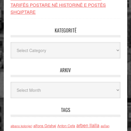
TARIFËS POSTARE NË HISTORINË E POSTËS
SHQIPTARE
KATEGORITË
Kategoritë
ARKIV
Arkiv
TAGS
arben llalla
alfons Grishaj
Anton Cefa
asllan
albano kolonjari