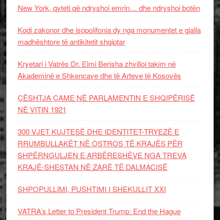
New York, qyteti që ndryshoi emrin… dhe ndryshoi botën
Kodi zakonor dhe isopolifonia dy nga monumentet e gjalla
madhështore të antikitetit shqiptar
Kryetari i Vatrës Dr. Elmi Berisha zhvilloi takim në
Akademinë e Shkencave dhe të Arteve të Kosovës
ÇËSHTJA ÇAME NË PARLAMENTIN E SHQIPËRISË
NË VITIN 1921
300 VJET KUJTESË DHE IDENTITET-TRYEZË E
RRUMBULLAKËT NË OSTROS TË KRAJËS PËR
SHPËRNGULJEN E ARBËRESHËVE NGA TREVA
KRAJË-SHESTAN NË ZARË TË DALMACISË
SHPOPULLIMI, PUSHTIMI I SHEKULLIT XXI
VATRA’s Letter to President Trump: End the Hague