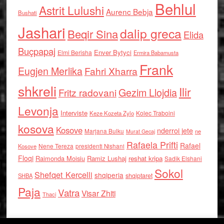
Behlul
Astrit Lulushi
Aurenc Bebja
Bushati
Jashari
dalip greca
Beqir Sina
Elida
Buçpapaj
Enver Bytyci
Elmi Berisha
Ermira Babamusta
Frank
Eugjen Merlika
Fahri Xharra
shkreli
Ilir
Gezim Llojdia
Fritz radovani
Levonja
Interviste
Kolec Traboini
Keze Kozeta Zylo
kosova
Kosove
nderroi jete
Marjana Bulku
ne
Murat Gecaj
Rafaela Prifti
Rafael
Nene Tereza
Kosove
presidenti Nishani
Floqi
Raimonda Moisiu
Ramiz Lushaj
reshat kripa
Sadik Elshani
Sokol
Shefqet Kercelli
shqiperia
shqiptaret
SHBA
Paja
Vatra
Visar Zhiti
Thaci