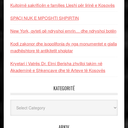
Kujtojmë sakrificën e familjes Lleshi për lirinë e Kosovës
SPAÇI NUK E MPOSHTI SHPIRTIN
New York, qyteti që ndryshoi emrin… dhe ndryshoi botën
Kodi zakonor dhe isopolifonia dy nga monumentet e gjalla
madhështore të antikitetit shqiptar
Kryetari i Vatrës Dr. Elmi Berisha zhvilloi takim në
Akademinë e Shkencave dhe të Arteve të Kosovës
KATEGORITË
Kategoritë
ARKIV