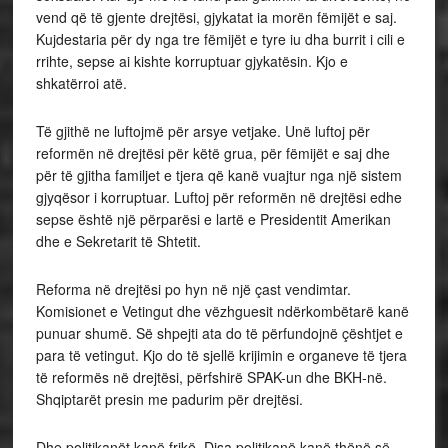
vend që të gjente drejtësi, gjykatat ia morën fëmijët e saj.
Kujdestaria për dy nga tre fëmijët e tyre iu dha burrit i cili e
rrihte, sepse ai kishte korruptuar gjykatësin. Kjo e
shkatërroi atë.
Të gjithë ne luftojmë për arsye vetjake. Unë luftoj për
reformën në drejtësi për këtë grua, për fëmijët e saj dhe
për të gjitha familjet e tjera që kanë vuajtur nga një sistem
gjyqësor i korruptuar. Luftoj për reformën në drejtësi edhe
sepse është një përparësi e lartë e Presidentit Amerikan
dhe e Sekretarit të Shtetit.
Reforma në drejtësi po hyn në një çast vendimtar.
Komisionet e Vetingut dhe vëzhguesit ndërkombëtarë kanë
punuar shumë. Së shpejti ata do të përfundojnë çështjet e
para të vetingut. Kjo do të sjellë krijimin e organeve të tjera
të reformës në drejtësi, përfshirë SPAK-un dhe BKH-në.
Shqiptarët presin me padurim për drejtësi.
Dhe politikanët kanë frikë. Disa politikanë kanë thënë së