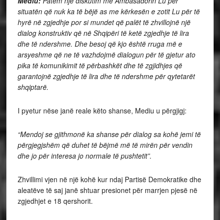
Mediu:
Patëm një diskutim me Ambasadorin Lu për
situatën që nuk ka të bëjë as me kërkesën e zotit Lu për të
hyrë në zgjedhje por si mundet që palët të zhvillojnë një
dialog konstruktiv që në Shqipëri të ketë zgjedhje të lira
dhe të ndershme. Dhe besoj që kjo është rruga më e
arsyeshme që ne të vazhdojmë dialogun për të gjetur ato
pika të komunikimit të përbashkët dhe të zgjidhjes që
garantojnë zgjedhje të lira dhe të ndershme për qytetarët
shqiptarë.
I pyetur nëse janë reale këto shanse, Mediu u përgjigj:
“Mendoj se gjithmonë ka shanse për dialog sa kohë jemi të
përgjegjshëm që duhet të bëjmë më të mirën për vendin
dhe jo për interesa jo normale të pushtetit”.
Zhvillimi vjen në një kohë kur ndaj Partisë Demokratike dhe
aleatëve të saj janë shtuar presionet për marrjen pjesë në
zgjedhjet e 18 qershorit.