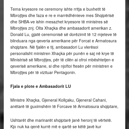
Tema kryesore ne ceremony ishte rritja e buxhetit të
Mbrojtjes dhe faza e re e marrëdhënieve mes Shqipërisë
dhe SHBA-ve ishin mesazhet kryesore të ministres së
Mbrojtjes znj. Olta Xhaçka dhe ambasadorit amerikan z.
Donald Lu, gjatë ceremonisë së dorëzimit të 12 mjeteve të
blinduara nga qeveria amerikane për Forcat e Armatosura
shqiptare. Në fjalën e tij, ambasadori Lu vlerësoi
personalisht ministren Xhaçka për punën e saj në krye të
Ministrisë së Mbrojtjes, për të cilën ai ofroi mbështetjen e
qeverisë amerikane, si dhe njoftoi ftesën për ministren e
Mbrojtjes për të vizituar Pentagonin.
Fjala e plote e Ambasadorit LU
Ministre Xhaçka, Gjeneral Kollçaku, Gjeneral Cahani,
anëtarë të guximshëm të Forcave të Armatosura shqiptare,
Ushtarët dhe marinarët shqiptarë janë heronj të vërtetë.
Kjo nuk ka qenë kurrë më e qartë se këtë javë kur