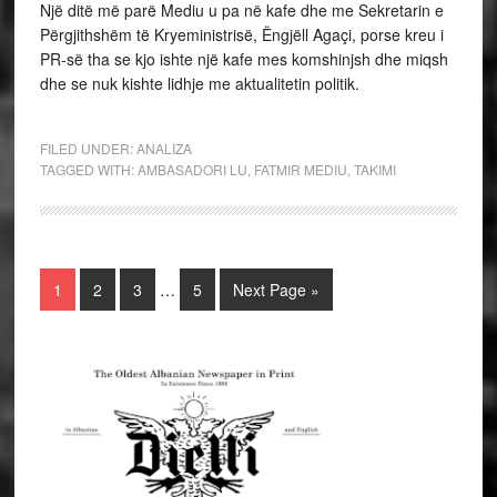
Një ditë më parë Mediu u pa në kafe dhe me Sekretarin e
Përgjithshëm të Kryeministrisë, Ëngjëll Agaçi, porse kreu i
PR-së tha se kjo ishte një kafe mes komshinjsh dhe miqsh
dhe se nuk kishte lidhje me aktualitetin politik.
FILED UNDER:
ANALIZA
TAGGED WITH:
AMBASADORI LU
,
FATMIR MEDIU
,
TAKIMI
1
2
3
…
5
Next Page »