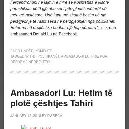
Përqëndrohuni në lajmin e mirë se Kushtetuta e kishte
parashikuar këtë gjë dhe sot i përzgjodhi anëtarët në
mënyrë rastësore. Unë kam më shumë besim në një
përzgjedhje të rastit sesa në përzgjedhjen nga politikanët.
Reforma në drejtësi ka hedhur një hap përpara”
,- shkruan
ambasadori Donald Lu në Facebook.
FILED UNDER:
KOMENTE
TAGGED WITH:
: POLITIKANËT
,
AMBASADORI LU
,
FRIE PGA
REFORMA NEDREJTESI
Ambasadori Lu: Hetim të
plotë çështjes Tahiri
JANUARY 12, 2018
BY
DGRECA