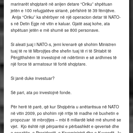
marinarët shqiptarë në anijen detare “Oriku” shpëtuan
jetën e 100 refugjatëve sirianë, përfshirë të 39 fëmijëve.
Anija “Oriku” ka shërbyer në një operacion detar të NATO-
s në Detin Egje në vitin e kaluar. Gjatë asaj kohe, ata
shpëtuan jetën e më shumë se 800 personave.
Si aleati juaj i NATO-s, jemi krenarë që shohim Ministren
tuaj të re të Mbrojtjes dhe shefin tuaj të ri të Shtabit të
Përgjithshëm të investojnë në ndërtimin e së ardhmes të
një force të armatosur të fortë shqiptare.
Si janë duke investuar?
Së pari, ata po investojnë fonde.
Për herë të parë, që kur Shqipëria u anëtarësua në NATO
në vitin 2009, po shohim një rritje të madhe në buxhetin e
propozuar të mbrojtjes – mbi 8 miliardë lekë më shumë se
vjet. Kjo është një përparësi e përbashkët e qeverisë dhe
e opozitës, e Presidentit, e Kryeministrit dhe e Kuvendit. Ju