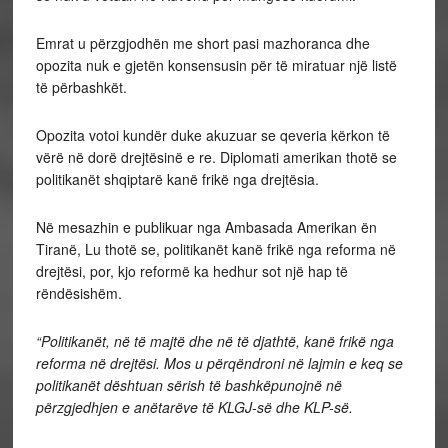
Emrat u përzgjodhën me short pasi mazhoranca dhe
opozita nuk e gjetën konsensusin për të miratuar një listë
të përbashkët.
Opozita votoi kundër duke akuzuar se qeveria kërkon të
vërë në dorë drejtësinë e re. Diplomati amerikan thotë se
politikanët shqiptarë kanë frikë nga drejtësia.
Në mesazhin e publikuar nga Ambasada Amerikan ën
Tiranë, Lu thotë se, politikanët kanë frikë nga reforma në
drejtësi, por, kjo reformë ka hedhur sot një hap të
rëndësishëm.
“Politikanët, në të majtë dhe në të djathtë, kanë frikë nga
reforma në drejtësi. Mos u përqëndroni në lajmin e keq se
politikanët dështuan sërish të bashkëpunojnë në
përzgjedhjen e anëtarëve të KLGJ-së dhe KLP-së.