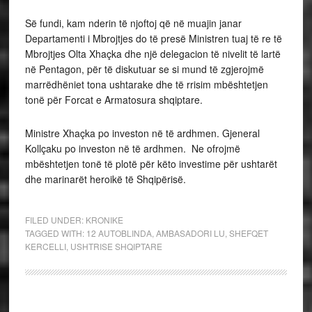
Së fundi, kam nderin të njoftoj që në muajin janar
Departamenti i Mbrojtjes do të presë Ministren tuaj të re të
Mbrojtjes Olta Xhaçka dhe një delegacion të nivelit të lartë
në Pentagon, për të diskutuar se si mund të zgjerojmë
marrëdhëniet tona ushtarake dhe të rrisim mbështetjen
tonë për Forcat e Armatosura shqiptare.
Ministre Xhaçka po investon në të ardhmen. Gjeneral
Kollçaku po investon në të ardhmen. Ne ofrojmë
mbështetjen tonë të plotë për këto investime për ushtarët
dhe marinarët heroikë të Shqipërisë.
FILED UNDER:
KRONIKE
TAGGED WITH:
12 AUTOBLINDA
,
AMBASADORI LU
,
SHEFQET
KERCELLI
,
USHTRISE SHQIPTARE