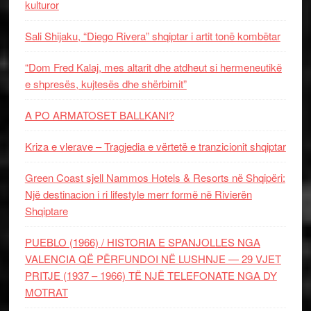
kulturor
Sali Shijaku, “Diego Rivera” shqiptar i artit tonë kombëtar
“Dom Fred Kalaj, mes altarit dhe atdheut si hermeneutikë
e shpresës, kujtesës dhe shërbimit”
A PO ARMATOSET BALLKANI?
Kriza e vlerave – Tragjedia e vërtetë e tranzicionit shqiptar
Green Coast sjell Nammos Hotels & Resorts në Shqipëri:
Një destinacion i ri lifestyle merr formë në Rivierën
Shqiptare
PUEBLO (1966) / HISTORIA E SPANJOLLES NGA
VALENCIA QË PËRFUNDOI NË LUSHNJE — 29 VJET
PRITJE (1937 – 1966) TË NJË TELEFONATE NGA DY
MOTRAT