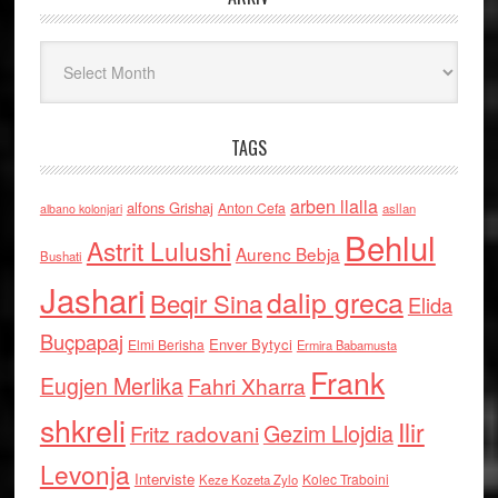
Arkiv
TAGS
arben llalla
alfons Grishaj
Anton Cefa
asllan
albano kolonjari
Behlul
Astrit Lulushi
Aurenc Bebja
Bushati
Jashari
dalip greca
Beqir Sina
Elida
Buçpapaj
Enver Bytyci
Elmi Berisha
Ermira Babamusta
Frank
Eugjen Merlika
Fahri Xharra
shkreli
Ilir
Gezim Llojdia
Fritz radovani
Levonja
Interviste
Kolec Traboini
Keze Kozeta Zylo