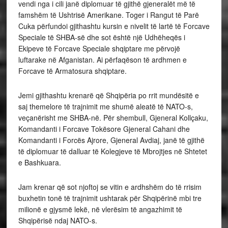
vendi nga i cili janë diplomuar të gjithë gjeneralët më të
famshëm të Ushtrisë Amerikane. Toger i Rangut të Parë
Cuka përfundoi gjithashtu kursin e nivelit të lartë të Forcave
Speciale të SHBA-së dhe sot është një Udhëheqës i
Ekipeve të Forcave Speciale shqiptare me përvojë
luftarake në Afganistan. Ai përfaqëson të ardhmen e
Forcave të Armatosura shqiptare.
Jemi gjithashtu krenarë që Shqipëria po rrit mundësitë e
saj themelore të trajnimit me shumë aleatë të NATO-s,
veçanërisht me SHBA-në. Për shembull, Gjeneral Kollçaku,
Komandanti i Forcave Tokësore Gjeneral Cahani dhe
Komandanti i Forcës Ajrore, Gjeneral Avdiaj, janë të gjithë
të diplomuar të dalluar të Kolegjeve të Mbrojtjes në Shtetet
e Bashkuara.
Jam krenar që sot njoftoj se vitin e ardhshëm do të rrisim
buxhetin tonë të trajnimit ushtarak për Shqipërinë mbi tre
milionë e gjysmë lekë, në vlerësim të angazhimit të
Shqipërisë ndaj NATO-s.