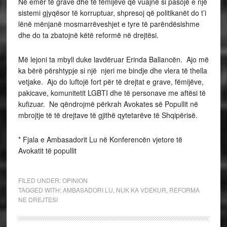
Në emër të grave dhe të fëmijëve që vuajnë si pasojë e një
sistemi gjyqësor të korruptuar, shpresoj që politikanët do t’i
lënë mënjanë mosmarrëveshjet e tyre të parëndësishme
dhe do ta zbatojnë këtë reformë në drejtësi.
Më lejoni ta mbyll duke lavdëruar Erinda Ballancën. Ajo më
ka bërë përshtypje si një njeri me bindje dhe vlera të thella
vetjake. Ajo do luftojë fort për të drejtat e grave, fëmijëve,
pakicave, komunitetit LGBTI dhe të personave me aftësi të
kufizuar. Ne qëndrojmë përkrah Avokates së Popullit në
mbrojtje të të drejtave të gjithë qytetarëve të Shqipërisë.
* Fjala e Ambasadorit Lu në Konferencën vjetore të
Avokatit të popullit
FILED UNDER:
OPINION
TAGGED WITH:
AMBASADORI LU
,
NUK KA VDEKUR
,
REFORMA
NE DREJTESI