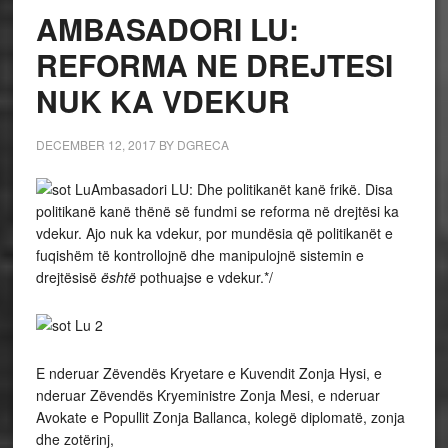
AMBASADORI LU:
REFORMA NE DREJTESI
NUK KA VDEKUR
DECEMBER 12, 2017
BY
DGRECA
Ambasadori LU: Dhe politikanët kanë frikë. Disa
politikanë kanë thënë së fundmi se reforma në drejtësi ka
vdekur. Ajo nuk ka vdekur, por mundësia që politikanët e
fuqishëm të kontrollojnë dhe manipulojnë sistemin e
drejtësisë
është
pothuajse e vdekur.*/
E nderuar Zëvendës Kryetare e Kuvendit Zonja Hysi, e
nderuar Zëvendës Kryeministre Zonja Mesi, e nderuar
Avokate e Popullit Zonja Ballanca, kolegë diplomatë, zonja
dhe zotërinj,