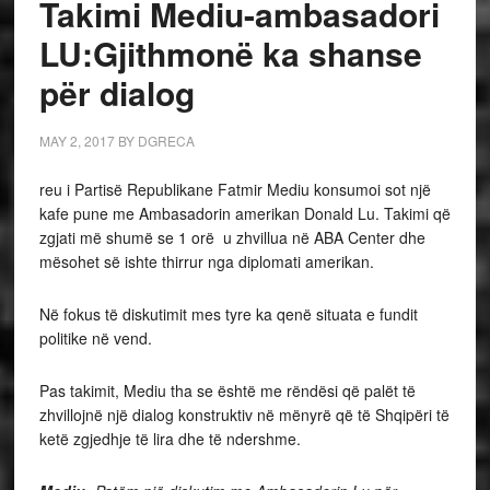
Takimi Mediu-ambasadori
LU:Gjithmonë ka shanse
për dialog
MAY 2, 2017
BY
DGRECA
reu i Partisë Republikane Fatmir Mediu konsumoi sot një
kafe pune me Ambasadorin amerikan Donald Lu. Takimi që
zgjati më shumë se 1 orë u zhvillua në ABA Center dhe
mësohet së ishte thirrur nga diplomati amerikan.
Në fokus të diskutimit mes tyre ka qenë situata e fundit
politike në vend.
Pas takimit, Mediu tha se është me rëndësi që palët të
zhvillojnë një dialog konstruktiv në mënyrë që të Shqipëri të
ketë zgjedhje të lira dhe të ndershme.