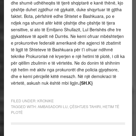
dhe shumë udhëheqës të tjerë shqiptarë e kanë thënë, kjo
çështje duhet zgjidhur në gjykatë, duke shqyrtuar të gjitha
faktet. Bota, përfshirë edhe Shtetet e Bashkuara, po e
ndjek nga shumë afër këtë çështje dhe çështje të tjera
sensitive, si ato të Emiljano Shullazit, Lul Berishës dhe tre
gjykatësve të apelit në Durrës. Ne kemi ofruar mbështetjen
e prokurorëve federalë amerikanë dhe agjenci të zbatimit
të ligjit të Shteteve të Bashkuara për t’i ofruar ndihmë
teknike Prokurorisë në kryerjen e një hetimi të plotë, i cili ka
për qëllim zbulimin e të vërtetës. Ne do donim të shihnim
një hetim më aktiv nga prokurorët dhe policia gjyqësore,
dhe e kemi përcjellë këtë mesazh. Në një demokraci të
vërtetë, askush nuk është mbi ligjin
.{SH.K}
FILED UNDER:
KRONIKE
TAGGED WITH:
AMBASADORI LU
,
ÇËSHTJES TAHIRI
,
HETIM TË
PLOTË