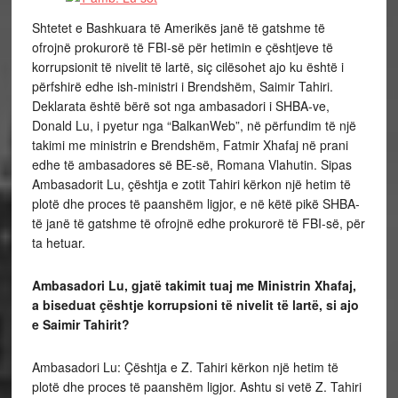
Shtetet e Bashkuara të Amerikës janë të gatshme të
ofrojnë prokurorë të FBI-së për hetimin e çështjeve të
korrupsionit të nivelit të lartë, siç cilësohet ajo ku është i
përfshirë edhe ish-ministri i Brendshëm, Saimir Tahiri.
Deklarata është bërë sot nga ambasadori i SHBA-ve,
Donald Lu, i pyetur nga “BalkanWeb”, në përfundim të një
takimi me ministrin e Brendshëm, Fatmir Xhafaj në prani
edhe të ambasadores së BE-së, Romana Vlahutin. Sipas
Ambasadorit Lu, çështja e zotit Tahiri kërkon një hetim të
plotë dhe proces të paanshëm ligjor, e në këtë pikë SHBA-
të janë të gatshme të ofrojnë edhe prokurorë të FBI-së, për
ta hetuar.
Ambasadori Lu, gjatë takimit tuaj me Ministrin Xhafaj,
a biseduat çështje korrupsioni të nivelit të lartë, si ajo
e Saimir Tahirit?
Ambasadori Lu:
Çështja e Z. Tahiri kërkon një hetim të
plotë dhe proces të paanshëm ligjor. Ashtu si vetë Z. Tahiri