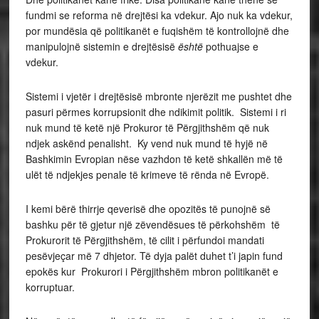
fundmi se reforma në drejtësi ka vdekur. Ajo nuk ka vdekur,
por mundësia që politikanët e fuqishëm të kontrollojnë dhe
manipulojnë sistemin e drejtësisë
është
pothuajse e
vdekur.
Sistemi i vjetër i drejtësisë mbronte njerëzit me pushtet dhe
pasuri përmes korrupsionit dhe ndikimit politik. Sistemi i ri
nuk mund të ketë një Prokuror të Përgjithshëm që nuk
ndjek askënd penalisht. Ky vend nuk mund të hyjë në
Bashkimin Evropian nëse vazhdon të ketë shkallën më të
ulët të ndjekjes penale të krimeve të rënda në Evropë.
I kemi bërë thirrje qeverisë dhe opozitës të punojnë së
bashku për të gjetur një zëvendësues të përkohshëm të
Prokurorit të Përgjithshëm, të cilit i përfundoi mandati
pesëvjeçar më 7 dhjetor. Të dyja palët duhet t’i japin fund
epokës kur Prokurori i Përgjithshëm mbron politikanët e
korruptuar.