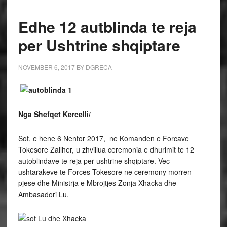
Edhe 12 autblinda te reja
per Ushtrine shqiptare
NOVEMBER 6, 2017
BY
DGRECA
Nga Shefqet Kercelli/
Sot, e hene 6 Nentor 2017, ne Komanden e Forcave
Tokesore Zallher, u zhvillua ceremonia e dhurimit te 12
autoblindave te reja per ushtrine shqiptare. Vec
ushtarakeve te Forces Tokesore ne ceremony morren
pjese dhe Ministrja e Mbrojtjes Zonja Xhacka dhe
Ambasadori Lu.