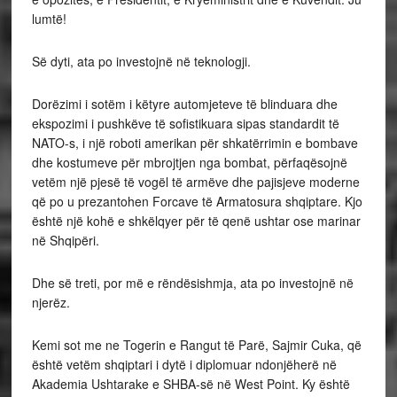
lumtë!
Së dyti, ata po investojnë në teknologji.
Dorëzimi i sotëm i këtyre automjeteve të blinduara dhe
ekspozimi i pushkëve të sofistikuara sipas standardit të
NATO-s, i një roboti amerikan për shkatërrimin e bombave
dhe kostumeve për mbrojtjen nga bombat, përfaqësojnë
vetëm një pjesë të vogël të armëve dhe pajisjeve moderne
që po u prezantohen Forcave të Armatosura shqiptare. Kjo
është një kohë e shkëlqyer për të qenë ushtar ose marinar
në Shqipëri.
Dhe së treti, por më e rëndësishmja, ata po investojnë në
njerëz.
Kemi sot me ne Togerin e Rangut të Parë, Sajmir Cuka, që
është vetëm shqiptari i dytë i diplomuar ndonjëherë në
Akademia Ushtarake e SHBA-së në West Point. Ky është