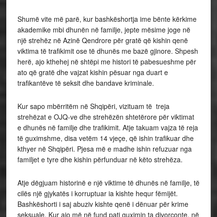
Shumë vite më parë, kur bashkëshortja ime bënte kërkime
akademike mbi dhunën në familje, jepte mësime joge në
një strehëz në Azinë Qendrore për gratë që kishin qenë
viktima të trafikimit ose të dhunës me bazë gjinore. Shpesh
herë, ajo kthehej në shtëpi me histori të pabesueshme për
ato që gratë dhe vajzat kishin pësuar nga duart e
trafikantëve të seksit dhe bandave kriminale.
Kur sapo mbërritëm në Shqipëri, vizituam të treja
strehëzat e OJQ-ve dhe strehëzën shtetërore për viktimat
e dhunës në familje dhe trafikimit. Atje takuam vajza të reja
të guximshme, disa vetëm 14 vjeçe, që ishin trafikuar dhe
kthyer në Shqipëri. Pjesa më e madhe ishin refuzuar nga
familjet e tyre dhe kishin përfunduar në këto strehëza.
Atje dëgjuam historinë e një viktime të dhunës në familje, të
cilës një gjykatës i korruptuar ia kishte hequr fëmijët.
Bashkëshorti i saj abuziv kishte qenë i dënuar për krime
seksuale. Kur ajo më në fund pati guximin ta divorconte, në