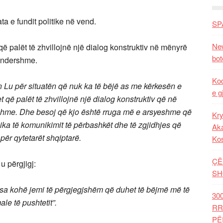
ta e fundit politike në vend.
SP
New
ë palët të zhvillojnë një dialog konstruktiv në mënyrë
bot
ë ndershme.
Kod
Lu për situatën që nuk ka të bëjë as me kërkesën e
e g
t që palët të zhvillojnë një dialog konstruktiv që në
ershme. Dhe besoj që kjo është rruga më e arsyeshme që
Kry
ika të komunikimit të përbashkët dhe të zgjidhjes që
Aka
për qytetarët shqiptarë.
Ko
ÇË
u përgjigj:
SH
sa kohë jemi të përgjegjshëm që duhet të bëjmë më të
30
le të pushtetit”.
RR
PË