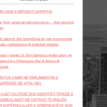
AÇI NUK E MPOSHTI SHPIRTIN
 York, qyteti që ndryshoi emrin… dhe ndryshoi
ën
i zakonor dhe isopolifonia dy nga monumentet
jalla madhështore të antikitetit shqiptar
etari i Vatrës Dr. Elmi Berisha zhvilloi takim në
deminë e Shkencave dhe të Arteve të
sovës
SHTJA ÇAME NË PARLAMENTIN E
QIPËRISË NË VITIN 1921
0 VJET KUJTESË DHE IDENTITET-TRYEZË E
UMBULLAKËT NË OSTROS TË KRAJËS
R SHPËRNGULJEN E ARBËRESHËVE NGA