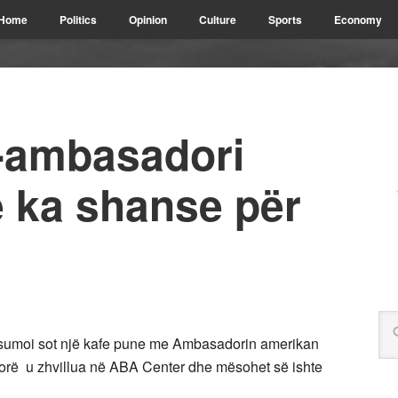
Home
Politics
Opinion
Culture
Sports
Economy
-ambasadori
 ka shanse për
nsumoi sot një kafe pune me Ambasadorin amerikan
 orë u zhvillua në ABA Center dhe mësohet së ishte