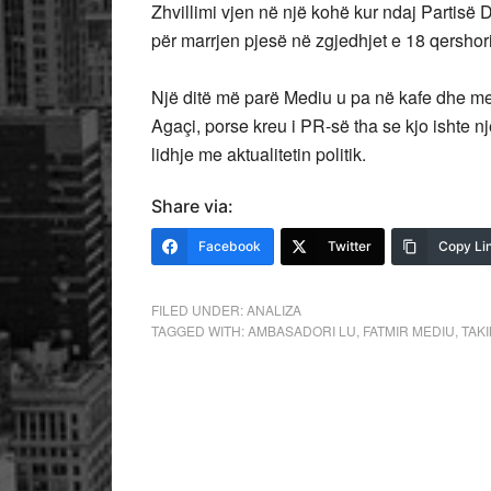
Zhvillimi vjen në një kohë kur ndaj Partisë 
për marrjen pjesë në zgjedhjet e 18 qershori
Një ditë më parë Mediu u pa në kafe dhe me 
Agaçi, porse kreu i PR-së tha se kjo ishte 
lidhje me aktualitetin politik.
Share via:
Facebook
Twitter
Copy Li
FILED UNDER:
ANALIZA
TAGGED WITH:
AMBASADORI LU
,
FATMIR MEDIU
,
TAKI