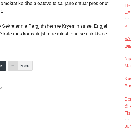
Demokratike dhe aleatëve të saj janë shtuar presionet
TR
t.
DA
SH
Sekretarin e Përgjithshëm të Kryeministrisë, Ëngjëll
një kafe mes komshinjsh dhe miqsh dhe se nuk kishte
VAT
Inj
Nga
Mal
nk
More
Kar
Bur
MI
Dom
të 
Fis
36 