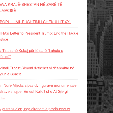
EVA KRAJË-SHESTAN NË ZARË TË
LMACISË
POPULLIMI, PUSHTIMI I SHEKULLIT XXI
RA’s Letter to President Trump: End the Hague
ustice
 Tirana në Kukaj për të parë “Lahuta e
ësisë”
dinali Ernest Simoni rikthehet si dëshmitar në
gun e Spaçit
 Ndre Mjeda, sipas dy figurave monumentale
letrave shqipe, Ernest Koliqit dhe At Gjergj
hta
vjet tranzicion, nga ekonomia prodhuese te