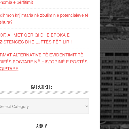
nomia e përfitimit
dihmon krijimtaria në zbulimin e potencialeve të
ehura?
OF. AHMET QERIQI DHE EPOKA E
ZISTENCЁS DHE LUFTЁS PЁR LIRI!
RMAT ALTERNATIVE TË EVIDENTIMIT TË
RIFËS POSTARE NË HISTORINË E POSTËS
QIPTARE
KATEGORITË
egoritë
ARKIV