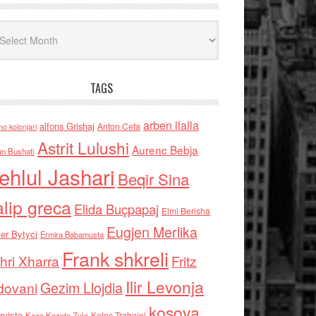
iv
TAGS
arben llalla
alfons Grishaj
Anton Cefa
no kolonjari
Astrit Lulushi
Aurenc Bebja
an Bushati
ehlul Jashari
Beqir Sina
alip greca
Elida Buçpapaj
Elmi Berisha
Eugjen Merlika
er Bytyci
Ermira Babamusta
Frank shkreli
hri Xharra
Fritz
Ilir Levonja
Gezim Llojdia
dovani
kosova
rviste
Kolec Traboini
Keze Kozeta Zylo