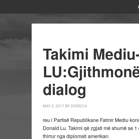
Takimi Mediu
LU:Gjithmonë
dialog
MAY 2, 2017
BY
DGRECA
reu i Partisë Republikane Fatmir Mediu ko
Donald Lu. Takimi që zgjati më shumë se 1
thirrur nga diplomati amerikan.