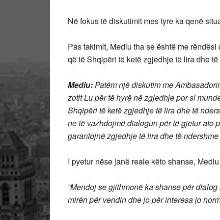
Në fokus të diskutimit mes tyre ka qenë situa
Pas takimit, Mediu tha se është me rëndësi q
që të Shqipëri të ketë zgjedhje të lira dhe t
Mediu:
Patëm një diskutim me Ambasadorin 
zotit Lu për të hyrë në zgjedhje por si munde
Shqipëri të ketë zgjedhje të lira dhe të nd
ne të vazhdojmë dialogun për të gjetur ato p
garantojnë zgjedhje të lira dhe të ndershme 
I pyetur nëse janë reale këto shanse, Mediu 
“Mendoj se gjithmonë ka shanse për dialog 
mirën për vendin dhe jo për interesa jo norma