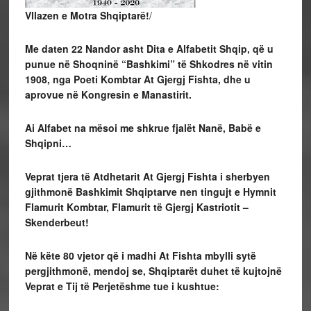
Vllazen e Motra Shqiptarë!
/
Me daten 22 Nandor asht Dita e Alfabetit Shqip, që u
punue në Shoqninë “Bashkimi” të Shkodres në vitin
1908, nga Poeti Kombtar At Gjergj Fishta, dhe u
aprovue në Kongresin e Manastirit.
Ai Alfabet na mësoi me shkrue fjalët Nanë, Babë e
Shqipni…
Veprat tjera të Atdhetarit At Gjergj Fishta i sherbyen
gjithmonë Bashkimit Shqiptarve nen tingujt e Hymnit
Flamurit Kombtar, Flamurit të Gjergj Kastriotit –
Skenderbeut!
Në këte 80 vjetor që i madhi At Fishta mbylli sytë
pergjithmonë, mendoj se, Shqiptarët duhet të kujtojnë
Veprat e Tij të Perjetëshme tue i kushtue: