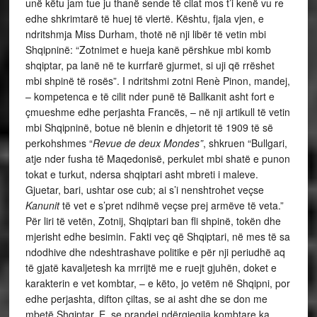
unë këtu jam tue ju thanë sende të cilat mos t’i kenë vu re
edhe shkrimtarë të huej të vlertë. Kështu, fjala vjen, e
ndritshmja Miss Durham, thotë në nji libër të vetin mbi
Shqipninë: “Zotnimet e hueja kanë përshkue mbi komb
shqiptar, pa lanë në te kurrfarë gjurmet, si uji që rrëshet
mbi shpinë të rosës”. I ndritshmi zotni Renè Pinon, mandej,
– kompetenca e të cilit nder punë të Ballkanit asht fort e
çmueshme edhe perjashta Francës, – në nji artikull të vetin
mbi Shqipninë, botue në blenin e dhjetorit të 1909 të së
perkohshmes “
Revue de deux Mondes”
, shkruen “Bullgari,
atje nder fusha të Maqedonisë, perkulet mbi shatë e punon
tokat e turkut, ndersa shqiptari asht mbreti i maleve.
Gjuetar, bari, ushtar ose cub; ai s’i nenshtrohet veçse
Kanunit
të vet e s’pret ndihmë veçse prej armëve të veta.”
Për liri të vetën, Zotnij, Shqiptari ban fli shpinë, tokën dhe
mjerisht edhe besimin. Fakti veç që Shqiptari, në mes të sa
ndodhive dhe ndeshtrashave politike e për nji periudhë aq
të gjatë kavaljetesh ka mrrijtë me e ruejt gjuhën, doket e
karakterin e vet kombtar, – e këto, jo vetëm në Shqipni, por
edhe perjashta, difton çiltas, se ai asht dhe se don me
mbetë Shqiptar. E, se prandej ndërgjegjja kombtare ka