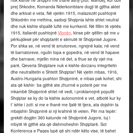
prej Shkodre, Komanda Nderkombtare dogji të gjitha aktet
dhe arkivat e veta. Në vjetën 1915, malazezët pushtojnë
Shkodrën me rrethina, sadoqi Shqipnia ishte shtet neutral
dhe nuk kishte shpallë luftë me kurrkend. Në fillim të vjetës
1915, italianët pushtojnë
Vlonën
, kinse për qëllim që me u
përkujdesë për shqiptarët e sëmutë të Shqipnisë Jugore.
Por shka se, në vend të smutoreve, ngrejnë kala; në vend
të barnatoreve, ngulin topa e gopedra, në vend të hapave
dhe barnave, mjellin mina në det, a thue se dy vjet ma
parë, Qeveria Shqiptare nuk e kishte dorzanu integritetin
dhe neutralitetin e Shtetit Shqiptar! Në vjetin mbas, 1916,
Austro-Hungaria pushton Shqipninë, e mbas pak kohet, shi
ata që kishin ba gjithë ate zhurmë e poterë per me
mkambë Shqipninë shtet në vedi, i proklamojnë popullit
Shqiptar se ky do ta kishte autonominë e vet, atbotë kur ky
t’ ishte i zoti: si me e thanë me fjalë të tjera, ata dojshin ta
mbajshin Shqipninë si nji krahinë të veten. Për ma tepër:
grekët dogjën 360 katunde në Shqipninë Jugore, tuj i
mbytë të gjithë ata që dishmoheshin Shqiptarë. Sot
Konferenca e Paqes lypë që shi ndër këto vise, të bahet