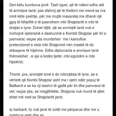
Deri këtu kumbona jonë. Tash lypet, që të ndieni edhe atë
të anmiqve tanë; pse dishroj që të thelloni me mend sa ma
mirë këte çeshtje, për me mujtë masandej me dhanë një
gjyq të kthjelltë e të paanshem mbi Shqiptarët e mbi të
drejtat e tyne. Duhet dijtë, që as anmiqtë tanë nuk e
mohojnë vjetersinë e dashuninë e Kombit Shqiptar për liri e
pamvarsi; veçse ata mundohen me i kamuflue
pretenzionet e veta mbi Shqipninë nën maskë të do
shkaqeve të hijshme. Edhe diplomacia e anmiqve tanë
thëmelohet , si ajo e botës tjetër, mbi egoizëm e mbi
hipokrizi.
Thonë, pra, anmiqtë tonë e do mbrojtësa të tyne, se e
vërtetë që Kombi Shqiptar asht ma i vjetri ndër popuj të
Ballkanit e se ka nji dashni të gjallë për liri dhe pamvarsi të
vet; veçse çka, se megjithkëte, Shqipnia nuk mund të qitet
shtet më vedi se Shqiptarët janë:
a) barbarë, b) nuk janë të zotët me përparue dhe me u
qytetnue vetë dhe se,