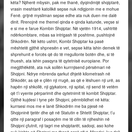
këta? Njiherë mbysin, pak me thanë, dyqindmijë shqiptarë,
vrasin meshtarë katolikë sepse nuk ndigjonin me e mohue
Fenë. grijnë mysliman sepse edhe ata nuk duen me dalë
dinit. Rrenojnë me themel qinda e qinda katunde, veçse si
e si me e farue Kombin Shqiptar. Në vjetën 1914, ushtritë
ndërkombtare, mbas sa intrigash të poshtme, pushtojnë
Shkodrën. Në këto ushtri, Kombi Shqiptar ka pasë
mështetë gjithë shpnesën e vet, sepse këta ishin demek të
shprehunit e forcës që do të rregullonte botën dhe, si të
thuesh, ata ishin pasqyra të qytetnisë europiane. Por
megjithëkëtë, ata nuk sollën kurrnjisend përsëmari në
Shqipni. Ndrye mbrenda qarkut dhjetë kilometrash në
Shkodër, as që e çilën nji rrugë, as që e lëshuen nji urë, as
hapën nji shkollë, nji gjykatore, nji spital, nji send të vetëm
që t’i vyente përparimit dhe qytetnimit të kombit Shqiptar.
Gjithë kujdesi i tyne për Shqipni, përmblidhet në këta:
kurrsesi mos me e lanë Shkodrën me ba pjesë në
Shqipninë tjetër dhe që në Statutin e Shtetit Shqiptar, t’u
qitte nji paragraf i posaçëm me të cilin të njiheshin në
Shqipni çfutnit, nji tagri me shqiptarët, sadoqi, aso kohe
nuk kishte në Shqipni me thanë asnji çifut. Mandej, kur doli