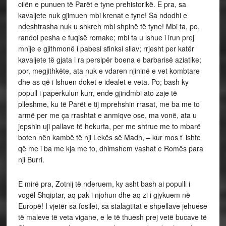
cilën e punuen të Parët e tyne prehistorikë. E pra, sa
kavaljete nuk gjimuen mbi krenat e tyne! Sa ndodhi e
ndeshtrasha nuk u shkreh mbi shpinë të tyne! Mbi ta, po,
randoi pesha e fuqisë romake; mbi ta u lshue i irun prej
mnije e gjithmonë i pabesi sfinksi sllav; rrjesht per katër
kavaljete të gjata i ra persipër boena e barbarisë aziatike;
por, megjithkëte, ata nuk e vdaren njininë e vet kombtare
dhe as që i lshuen doket e idealet e veta. Po; bash ky
popull i paperkulun kurr, ende gjindmbi ato zaje të
plleshme, ku të Parët e tij mprehshin rrasat, me ba me to
armë per me ça rrashtat e anmiqve ose, ma vonë, ata u
jepshin uji pallave të hekurta, per me shtrue me to mbarë
boten nën kambë të nji Lekës së Madh, – kur mos t’ ishte
që me i ba me kja me to, dhimshem vashat e Romës para
nji Burri.
E mirë pra, Zotnij të nderuem, ky asht bash ai populli i
vogël Shqiptar, aq pak i njohun dhe aq zi i gjykuem në
Europë! I vjetër sa fosilet, sa stalagtitat e shpellave jehuese
të maleve të veta vigane, e le të thuesh prej vetë bucave të