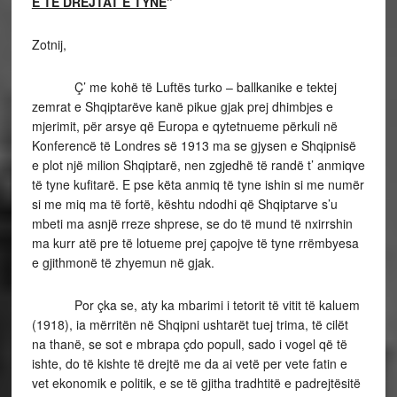
E TË DREJTAT E TYNE
”
Zotnij,
Ç’ me kohë të Luftës turko – ballkanike e tektej
zemrat e Shqiptarëve kanë pikue gjak prej dhimbjes e
mjerimit, për arsye që Europa e qytetnueme përkuli në
Konferencë të Londres së 1913 ma se gjysen e Shqipnisë
e plot një milion Shqiptarë, nen zgjedhë të randë t’ anmiqve
të tyne kufitarë. E pse këta anmiq të tyne ishin si me numër
si me miq ma të fortë, kështu ndodhi që Shqiptarve s’u
mbeti ma asnjë rreze shprese, se do të mund të nxirrshin
ma kurr atë pre të lotueme prej çapojve të tyne rrëmbyesa
e gjithmonë të zhyemun në gjak.
Por çka se, aty ka mbarimi i tetorit të vitit të kaluem
(1918), ia mërritën në Shqipni ushtarët tuej trima, të cilët
na thanë, se sot e mbrapa çdo popull, sado i vogel që të
ishte, do të kishte të drejtë me da ai vetë per vete fatin e
vet ekonomik e politik, e se të gjitha tradhtitë e padrejtësitë