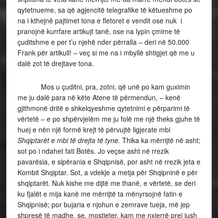
qytetnueme, sa që agjencitë telegrafike të këtueshme po
na i kthejnë pajtimet tona e fletoret e vendit ose nuk i
pranojnë kurrfare artikujt tanë, ose na lypin çmime të
çuditshme e per t’u njehë nder përralla – deri në 50.000
Frank për artikull! – veç si me na i mbyllë shtigjet që me u
dalë zot të drejtave tona.
Mos u çuditni, pra, zotni, që unë po kam guximin
me ju dalë para në këte Atene të përmendun, – kenë
gjithmonë dritë e shkelqyeshme qytetnimi e përparimi të
vërtetë – e po shpërvjelëm me ju folë me një theks gjuhe të
huej e nën një formë krejt të përvujtë ligjerate mbi
Shqiptarët e mbi të drejta të tyne.
Thika ka mërrijtë në asht;
sot po i ndahet fati Botës. Jo veçse asht në rrezik
pavarësia, e sipërania e Shqipnisë, por asht në rrezik jeta e
Kombit Shqiptar. Sot, a vdekje a metja për Shqipninë e për
shqiptarët. Nuk kishe me dijtë me thanë, e vërtetë, se deri
ku fjalët e mija kanë me mërrijtë ta mënyrsojnë fatin e
Shqipnisë; por bujaria e njohun e zemrave tueja, më jep
shpresë të madhe, se, mostjeter, kam me nxjerrë prej jush