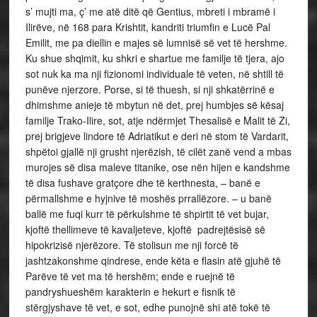
s’ mujti ma, ç’ me atë ditë që Gentius, mbreti i mbramë i
Ilirëve, në 168 para Krishtit, kandriti triumfin e Lucë Pal
Emilit, me pa diellin e majes së lumnisë së vet të hershme.
Ku shue shqimit, ku shkri e shartue me familje të tjera, ajo
sot nuk ka ma nji fizionomi individuale të veten, në shtill të
punëve njerzore. Porse, si të thuesh, si nji shkatërrinë e
dhimshme anieje të mbytun në det, prej humbjes së kësaj
familje Trako-Ilire, sot, atje ndërmjet Thesalisë e Malit të Zi,
prej brigjeve lindore të Adriatikut e deri në stom të Vardarit,
shpëtoi gjallë nji grusht njerëzish, të cilët zanë vend a mbas
murojes së disa maleve titanike, ose nën hijen e kandshme
të disa fushave gratçore dhe të kerthnesta, – banë e
përmallshme e hyjnive të moshës prrallëzore. – u banë
ballë me fuqi kurr të përkulshme të shpirtit të vet bujar,
kjoftë thellimeve të kavaljeteve, kjoftë padrejtësisë së
hipokrizisë njerëzore. Të stolisun me nji forcë të
jashtzakonshme qindrese, ende këta e flasin atë gjuhë të
Parëve të vet ma të hershëm; ende e ruejnë të
pandryshueshëm karakterin e hekurt e fisnik të
stërgjyshave të vet, e sot, edhe punojnë shi atë tokë të