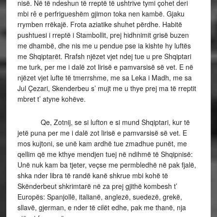
nisë. Në të ndeshun të rreptë të ushtrive tymi çohet deri
mbi rê e perfrigueshëm gjimon toka nen kambë. Gjaku
rrymben rrëkajë. Frota aziatike shuhet përdhe. Habitë
pushtuesi i rreptë i Stambollit, prej hidhnimit grisë buzen
me dhambë, dhe nis me u pendue pse ia kishte hy luftës
me Shqiptarët. Rrafsh njëzet vjet ndej tue u pre Shqiptari
me turk, per me i dalë zot lirisë e pamvarsisë së vet. E në
njëzet vjet lufte të tmerrshme, me sa Leka i Madh, me sa
Jul Çezari, Skenderbeu s’ mujt me u thye prej ma të rreptit
mbret t’ atyne kohëve.
Qe, Zotnij, se si lufton e si mund Shqiptari, kur të
jetë puna per me i dalë zot lirisë e pamvarsisë së vet. E
mos kujtoni, se unë kam ardhë tue zmadhue punët, me
qellim që me kthye mendjen tuej në ndihmë të Shqipnisë:
Unë nuk kam ba tjeter, veçse me permbledhë në pak fjalë,
shka nder libra të randë kanë shkrue mbi kohë të
Skënderbeut shkrimtarë në za prej gjithë kombesh t’
Europës: Spanjollë, italianë, anglezë, suedezë, grekë,
sllavë, gjerman, e nder të cilët edhe, pak me thanë, nja