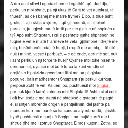
A dro asht sllavi i ngadalshem e i ngathtë, që, deri dje, i
perkulun mbi shatë, pa nji ukaz të Carit të vet autokrat, të
thuesh, as që i bahej me marrë frymë? E po, a thue asht
greku, – ajo skilja e vjeter, – që gjithmonë, si nji bimë
parazite, ju ngjesh ma të fortit per me gjallue në shpinën e
tij? Apo asht Shqiptari, i cili e pështetë gjithë shpnesen në
fuqinë e vet e n’ atë t’ armëve të veta: gjithmonë i drejtë me
miq, bukëdhanës ndaj të huejt, i rreptë me anmiq, – të cilët,
nuk i mninë, veçse i perbuzë, – e që ende, deri më sot, nuk
i asht perkulun nji force të huej? Qyshse mbi tokë nisën të
derdhen lot, qyshse mbi botë forca ia xuni vendin së
drejtës e hipokrizia qeveritare filloi me ua pij gjakun
popujve, balli madhështor i Shqiptarit s’ju perkul kurrkujt,
perposë Zotit të vet! Kaluen, po, pushtuesit mbi
Shqipni
,
por nuk kjenë kurrë zotnues mbi Shqiptarë! Ashtu si ai cubi,
i cili hyn tinëz e me trathti në shtëpinë e qytetarit të paqtë
e, si shtjen mbrendë drojen e pshtjellimin, del jashtë pa
mundun kurr me thanë se ka sundue aty mbrendë; njashtu
hynë pushtuesit e huej në Shqipni, pa mujtë kurrë me i
shtrue dhe me i zotnue Shqiptarët. E mos kujtoni, Zotnij, se