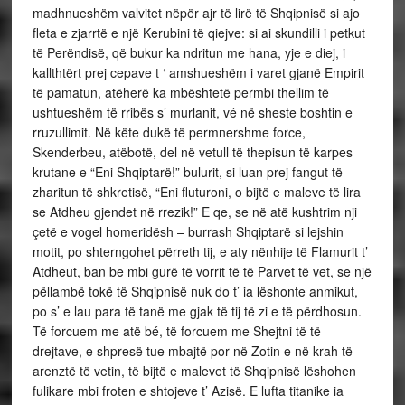
madhnueshëm valvitet nëpër ajr të lirë të Shqipnisë si ajo
fleta e zjarrtë e një Kerubini të qiejve: si ai skundilli i petkut
të Perëndisë, që bukur ka ndritun me hana, yje e diej, i
kallthtërt prej cepave t ‘ amshueshëm i varet gjanë Empirit
të pamatun, atëherë ka mbështetë permbi thellim të
ushtueshëm të rribës s’ murlanit, vé në sheste boshtin e
rruzullimit. Në këte dukë të permnershme force,
Skenderbeu, atëbotë, del në vetull të thepisun të karpes
krutane e “Eni Shqiptarë!” bulurit, si luan prej fangut të
zharitun të shkretisë, “Eni fluturoni, o bijtë e maleve të lira
se Atdheu gjendet në rrezik!” E qe, se në atë kushtrim nji
çetë e vogel homeridësh – burrash Shqiptarë si lejshin
motit, po shterngohet përreth tij, e aty nënhije të Flamurit t’
Atdheut, ban be mbi gurë të vorrit të të Parvet të vet, se një
pëllambë tokë të Shqipnisë nuk do t’ ia lëshonte anmikut,
po s’ e lau para të tanë me gjak të tij të zi e të përdhosun.
Të forcuem me atë bé, të forcuem me Shejtni të të
drejtave, e shpresë tue mbajtë por në Zotin e në krah të
arenztë të vetin, të bijtë e malevet të Shqipnisë lëshohen
fulikare mbi froten e shtojeve t’ Azisë. E lufta titanike ia