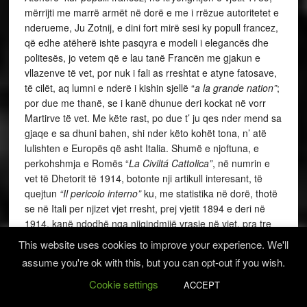
mërrijti me marrë armët në dorë e me i rrëzue autoritetet e
nderueme, Ju Zotnij, e dini fort mirë sesi ky popull francez,
që edhe atëherë ishte pasqyra e modeli i elegancës dhe
politesës, jo vetem që e lau tanë Francën me gjakun e
vllazenve të vet, por nuk i fali as rreshtat e atyne fatosave,
të cilët, aq lumni e nderë i kishin sjellë “
a la grande nation”
;
por due me thanë, se i kanë dhunue deri kockat në vorr
Martirve të vet. Me këte rast, po due t’ ju qes nder mend sa
gjaqe e sa dhuni bahen, shi nder këto kohët tona, n’ atë
lulishten e Europës që asht Italia. Shumë e njoftuna, e
perkohshmja e Romës “
La Civiltá Cattolica”
, në numrin e
vet të Dhetorit të 1914, botonte nji artikull interesant, të
quejtun
“Il pericolo interno”
ku, me statistika në dorë, thotë
se në Itali per njizet vjet rresht, prej vjetit 1894 e deri në
1914, kanë ndodhë nga njiqindmijë vrasje në vjet, pra tre
perqind e popullsisë. Kur, pra, në mjedis nji mbretnije të
This website uses cookies to improve your experience. We'll
qytetnueme si Italia, që asht vendi i bukurisë e i fisnikisë, e
assume you're ok with this, but you can opt-out if you wish.
ku ka polici e xhaindarmeri e ushtri e flotë detare, mund të
ndodhin kaq gjaqe e vrasje, atëherë, pse Shqipnisë nuk
Cookie settings
ACCEPT
mund t’ ju njifka e drejta e lirisë dhe e pamvarsisë ku,