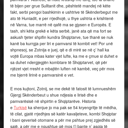
të bijen per grue Sulltanit dhe, pështetë mandej në këte
fakt, serbi pengoi bashkimin e ushtrive të Skënderbegut me
ato të Huniadit, e per rrjedhojë, u thye ushtria e krishtenë
në Varna, tue marrë në qafë ma se gjysen e Europës. E
tash, shi këta grekë e këta serbë, janë ata që ma fort se
askush tjeter shpifin kundra Shqiptarve, tue thanë se nuk
kanë ba kurrgja per liri e pamvarsi të kombit vet! Por unë
shpnesoj, se Zotnija e juej, që e di mirë se në ç’ hall ka
vojtë Europa mbas kater vjet lufte, ka me e çmue si duhet e
sa duhet ndergjegjën kombtare të Shqiptarvet, që për
njëzet vjet rresht e mbajtën luften në kambë, veç për mos
me bjerrë lirinë e pamvarsinë e vet.
E mos kujtoni, Zotnij, se me dekë të fatosit të lumnueshëm
Gjergj Skënderbeut u shue ndjesia e lirisë dhe e
pamvarësisë në shpirtin e Shqiptarëve. Historia
e
Turkisë
ka shenjue jo ma pak se 54 kryengritje të mëdha,
të cilat, gjatë rrjedhjes së katër kavaljeteve, kombi Shqiptar
i bani qeverisë otomane a për me pshtue prej zgjedhës së
sajë, a për me e ngushtue që mos t’i bante n’ asgja të