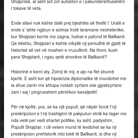
Shqipnisë, ai asht sot zot autokton e i pakundershtueshëm
i tokave të veta.
Ende sllavi nuk kishte dalë prej bjeshtës së thellë t’ Uralit e
ende s’ ishte ngjizun e sotmja frotë laramane neohelenike,
kur Shqiptari korrte me zagna, fushat e pafund të Ballkanit.
Qe kështu, Shqiptari e kishte mbyllë nji periudhë të gjatë të
historisë së vet në moshen e rruzullimit. Na thoni, kush
para Shqiptarit, i ngau qetë sinorëve të Ballkanit?
Historinë e kemi aty, Zotnij të mij, e ajo na flet shumë
kjartë. E asht kot që hipokrizia diplomatike të mundohet me
ia shue zanin me shtupa notash zyrtare ose gjysëzyrtare:
zani i saj i pingrueshem përshkon kavaljetët!
Për në kjoftë, pra, se ka një popull, që nëpër forcë t’nji
preskripcioni e t’nji trashigimi të pakputun etnik ka tager me
nda vetë per vedi shartet politike, ky asht, padyshim,
Populli Shqiptar, i cili vetem mund të levdohet se ka nji
preskripcion prehistorik mbi tokë të Ballkanit, si dhe nji