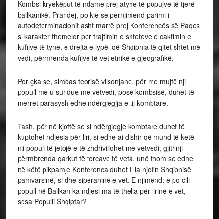
Kombsi kryekëput të ndame prej atyne të popujve të tjerë
ballkanikë. Prandej, po kje se pernjimend parimi i
autodeterminacionit asht marrë prej Konferencës së Paqes
si karakter themelor per trajtimin e shteteve e caktimin e
kufijve të tyne, e drejta e lypë, që Shqipnia të qitet shtet më
vedi, përmrenda kufijve të vet etnikë e gjeografikë.
Por çka se, simbas teorisë vilsonjane, për me mujtë nji
popull me u sundue me vetvedi, posë kombsisë, duhet të
merret parasysh edhe ndërgjegjja e tij kombtare.
Tash, për në kjoftë se si ndërgjegje kombtare duhet të
kuptohet ndjesia për liri, si edhe ai dishir që mund të ketë
nji popull të jetojë e të zhdrivillohet me vetvedi, gjithnji
përmbrenda qarkut të forcave të veta, unë thom se edhe
në këtë pikpamje Konferenca duhet t’ ia njofin Shqipnisë
pamvarsinë, si dhe siperaninë e vet. E njimend: e po cili
popull në Ballkan ka ndjesi ma të thella për lirinë e vet,
sesa Populli Shqiptar?