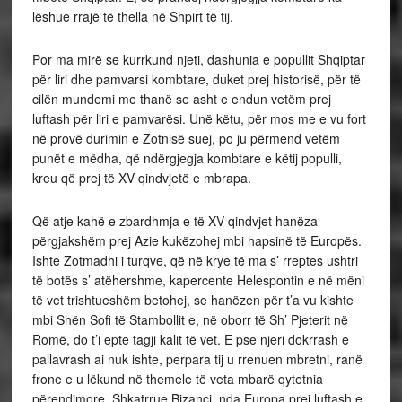
lëshue rrajë të thella në Shpirt të tij.
Por ma mirë se kurrkund njeti, dashunia e popullit Shqiptar
për liri dhe pamvarsi kombtare, duket prej historisë, për të
cilën mundemi me thanë se asht e endun vetëm prej
luftash për liri e pamvarësi. Unë këtu, për mos me e vu fort
në provë durimin e Zotnisë suej, po ju përmend vetëm
punët e mëdha, që ndërgjegja kombtare e këtij populli,
kreu që prej të XV qindvjetë e mbrapa.
Që atje kahë e zbardhmja e të XV qindvjet hanëza
përgjakshëm prej Azie kukëzohej mbi hapsinë të Europës.
Ishte Zotmadhi i turqve, që në krye të ma s’ rreptes ushtri
të botës s’ atëhershme, kapercente Helespontin e në mëni
të vet trishtueshëm betohej, se hanëzen për t’a vu kishte
mbi Shën Sofi të Stambollit e, në oborr të Sh’ Pjeterit në
Romë, do t’i epte tagji kalit të vet. E pse njeri dokrrash e
pallavrash ai nuk ishte, perpara tij u rrenuen mbretni, ranë
frone e u lëkund në themele të veta mbarë qytetnia
përendimore. Shkatrrue Bizanci, nda Europa prej luftash e