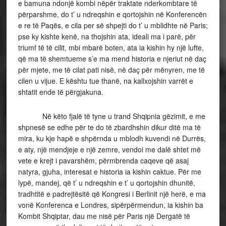
e bamuna ndonjë kombi nëpër traktate nderkombtare të
përparshme, do t’ u ndreqshin e qortojshin në Konferencën
e re të Paqës, e cila per së shpejti do t’ u mblidhte në Paris;
pse ky kishte kenë, na thojshin ata, ideali ma i parë, për
triumf të të cilit, mbi mbarë boten, ata ia kishin hy një lufte,
që ma të shemtueme s’e ma mend historia e njeriut në daç
për mjete, me të cilat pati nisë, në daç për mënyren, me të
cilen u vijue. E kështu tue thanë, na kallxojshin varrët e
shtatit ende të përgjakuna.
Në këto fjalë të tyne u trand Shqipnia gëzimit, e me
shpnesë se edhe për te do të zbardhshin dikur ditë ma të
mira, ku kje hapë e shpërnda u mblodh kuvendi në Durrës,
e aty, një mendjeje e një zemre, vendoi me dalë shtet më
vete e krejt i pavarshëm, përmbrenda caqeve që asaj
natyra, gjuha, interesat e historia ia kishin caktue. Për me
lypë, mandej, që t’ u ndreqshin e t’ u qortojshin dhunitë,
tradhtitë e padrejtësitë që Kongresi i Berlinit një herë, e ma
vonë Konferenca e Londres, sipërpërmendun, ia kishin ba
Kombit Shqiptar, dau me nisë për Paris një Dergatë të