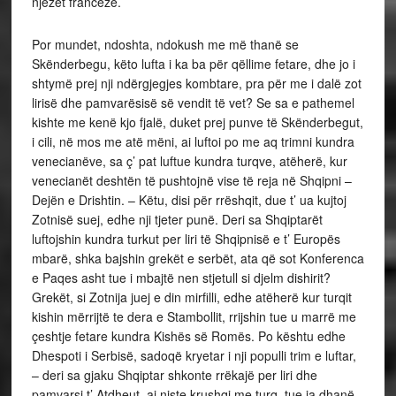
njëzet francezë.
Por mundet, ndoshta, ndokush me më thanë se
Skënderbegu, këto lufta i ka ba për qëllime fetare, dhe jo i
shtymë prej nji ndërgjegjes kombtare, pra për me i dalë zot
lirisë dhe pamvarësisë së vendit të vet? Se sa e pathemel
kishte me kenë kjo fjalë, duket prej punve të Skënderbegut,
i cili, në mos me atë mëni, ai luftoi po me aq trimni kundra
venecianëve, sa ç’ pat luftue kundra turqve, atëherë, kur
venecianët deshtën të pushtojnë vise të reja në Shqipni –
Dejën e Drishtin. – Këtu, disi për rrëshqit, due t’ ua kujtoj
Zotnisë suej, edhe nji tjeter punë. Deri sa Shqiptarët
luftojshin kundra turkut per liri të Shqipnisë e t’ Europës
mbarë, shka bajshin grekët e serbët, ata që sot Konferenca
e Paqes asht tue i mbajtë nen stjetull si djelm dishirit?
Grekët, si Zotnija juej e din mirfilli, edhe atëherë kur turqit
kishin mërrijtë te dera e Stambollit, rrijshin tue u marrë me
çeshtje fetare kundra Kishës së Romës. Po kështu edhe
Dhespoti i Serbisë, sadoqë kryetar i nji populli trim e luftar,
– deri sa gjaku Shqiptar shkonte rrëkajë per liri dhe
pamvarsi t’ Atdheut, ai niste krushqi me turq, tue ia dhanë