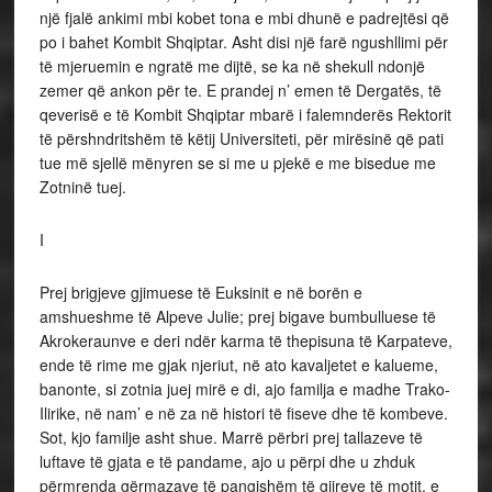
një fjalë ankimi mbi kobet tona e mbi dhunë e padrejtësi që
po i bahet Kombit Shqiptar. Asht disi një farë ngushllimi për
të mjeruemin e ngratë me dijtë, se ka në shekull ndonjë
zemer që ankon për te. E prandej n’ emen të Dergatës, të
qeverisë e të Kombit Shqiptar mbarë i falemnderës Rektorit
të përshndritshëm të këtij Universiteti, për mirësinë që pati
tue më sjellë mënyren se si me u pjekë e me bisedue me
Zotninë tuej.
I
Prej brigjeve gjimuese të Euksinit e në borën e
amshueshme të Alpeve Julie; prej bigave bumbulluese të
Akrokeraunve e deri ndër karma të thepisuna të Karpateve,
ende të rime me gjak njeriut, në ato kavaljetet e kalueme,
banonte, si zotnia juej mirë e di, ajo familja e madhe Trako-
Ilirike, në nam’ e në za në histori të fiseve dhe të kombeve.
Sot, kjo familje asht shue. Marrë përbri prej tallazeve të
luftave të gjata e të pandame, ajo u përpi dhe u zhduk
përmrenda gërmazave të pangishëm të gjireve të motit, e