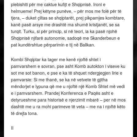
plebishiti për me caktue kufijt e Shqipnisë. Ironi e
helmueme! Prej këtyne punëve, – për mos me folë për të
tjera, – duket çiltas se shqiptarët, prej pikpamjes kombtare,
kanë pasë arsye me drashtë ma shumë kristjanët, se sa
turqit. Turku, si për princip, si në teori, ia ka pasë njohë
Shqipnisë njifarë autonomie, sadoqë me Skanderbeun e
pat kundërshtue përparimin e tij në Ballkan.
Kombi Shqiptar ka tager me kenë njoftë shtet i
pamvarshem e sovran, pse asht Komb autokton i viseve ku
sot me sot banon, e pse e ka të shquet ndergjegjen lirie e
pamvarsie: Si me thanë, se ka në vetvete të gjitha
mëndorjet e lypuna që me u njoftë një Komb Shtet më vedi
e i pamvarshem. Prandej Konferenca e Paqës asht e
detyrueshme para historisë e njerzimit mbarë – per në mos
dashtë me u ra mohi parimeve të veta – me na i njoftë këto
të drejta tona.
II