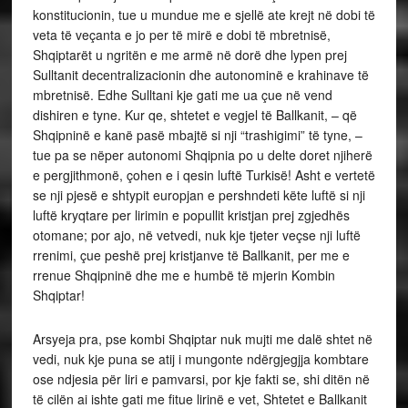
konstitucionin, tue u mundue me e sjellë ate krejt në dobi të
veta të veçanta e jo per të mirë e dobi të mbretnisë,
Shqiptarët u ngritën e me armë në dorë dhe lypen prej
Sulltanit decentralizacionin dhe autonominë e krahinave të
mbretnisë. Edhe Sulltani kje gati me ua çue në vend
dishiren e tyne. Kur qe, shtetet e vegjel të Ballkanit, – që
Shqipninë e kanë pasë mbajtë si nji “trashigimi” të tyne, –
tue pa se nëper autonomi Shqipnia po u delte doret njiherë
e pergjithmonë, çohen e i qesin luftë Turkisë! Asht e vertetë
se nji pjesë e shtypit europjan e pershndeti këte luftë si nji
luftë kryqtare per lirimin e popullit kristjan prej zgjedhës
otomane; por ajo, në vetvedi, nuk kje tjeter veçse nji luftë
rrenimi, çue peshë prej kristjanve të Ballkanit, per me e
rrenue Shqipninë dhe me e humbë të mjerin Kombin
Shqiptar!
Arsyeja pra, pse kombi Shqiptar nuk mujti me dalë shtet në
vedi, nuk kje puna se atij i mungonte ndërgjegjja kombtare
ose ndjesia për liri e pamvarsi, por kje fakti se, shi ditën në
të cilën ai ishte gati me fitue lirinë e vet, Shtetet e Ballkanit