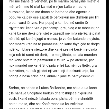
Për me thanë të vërtetën, po të marrim parasyshë mjetet e
mënyrën, me të cilat ka nisë e vijue Lufta e madhe
europiane, kishe me thanë se barbaria dhe egërsia e
popujve ka pak ose aspak të përpjekun me dishirën për liri
e pamvarsi të tyne. Kur popuj e kombe, në emën të
“qytetnisë” kanë vra e pre fëmijë, gra, pleq e të mbetun; që
kanë ba me dekë prej ujet e gazepit me mija njerëz të pafat
në ditë; që kanë djegë e rrenue, jo vetëm katunde e qytete,
por mbarë krahina të pamatuna; që kanë thye çdo të drejtë
ndërkombtare e njerzore dhe kanë pre në besë me qinda
mija rob të ramë në dorë, – e megjithate, sot ata munden
me kenë shtete të pamvarun e të lirë; – po atëherë, pse
nuk mundet me kenë Shqipnia e lirë ku, nëmos tjetër, gra
nuk vriten, ku nuk gjindet nji vorr i nji të dekunit urije, ku
ndorja e besa edhe ndaj anmikut janë të pathyeshme?!
Serbët, në kohën e Luftës Ballkanike, me shpata ua kanë
çilë nanave Shqiptare barkun dhe foshnjet e nxjerruna
sosh, i kanë ndezë flakada porsi pisha për me shndritë
natën me to, dhe sot Konferenca ua ka trefishue
madhësinë e shtetit të tyne. Grekët kanë kryqzue gjinden