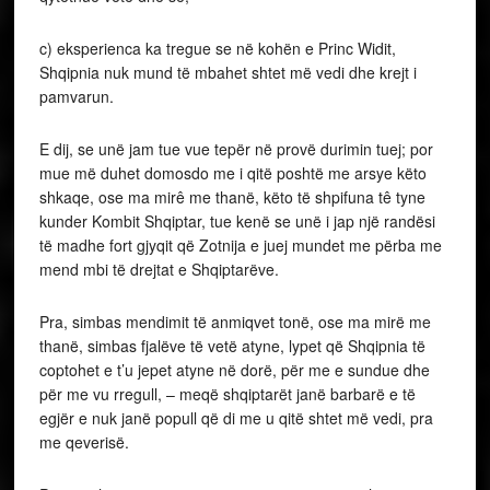
c) eksperienca ka tregue se në kohën e Princ Widit,
Shqipnia nuk mund të mbahet shtet më vedi dhe krejt i
pamvarun.
E dij, se unë jam tue vue tepër në provë durimin tuej; por
mue më duhet domosdo me i qitë poshtë me arsye këto
shkaqe, ose ma mirê me thanë, këto të shpifuna tê tyne
kunder Kombit Shqiptar, tue kenë se unë i jap një randësi
të madhe fort gjyqit që Zotnija e juej mundet me përba me
mend mbi të drejtat e Shqiptarëve.
Pra, simbas mendimit të anmiqvet tonë, ose ma mirë me
thanë, simbas fjalëve të vetë atyne, lypet që Shqipnia të
coptohet e t’u jepet atyne në dorë, për me e sundue dhe
për me vu rregull, – meqë shqiptarët janë barbarë e të
egjër e nuk janë popull që di me u qitë shtet më vedi, pra
me qeverisë.