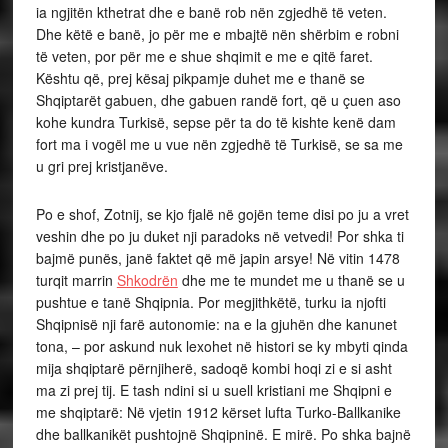
ia ngjitën kthetrat dhe e banë rob nën zgjedhë të veten.
Dhe këtë e banë, jo për me e mbajtë nën shërbim e robni
të veten, por për me e shue shqimit e me e qitë faret.
Kështu që, prej kësaj pikpamje duhet me e thanë se
Shqiptarët gabuen, dhe gabuen randë fort, që u çuen aso
kohe kundra Turkisë, sepse për ta do të kishte kenë dam
fort ma i vogël me u vue nën zgjedhë të Turkisë, se sa me
u gri prej kristjanëve.
Po e shof, Zotnij, se kjo fjalë në gojën teme disi po ju a vret
veshin dhe po ju duket nji paradoks në vetvedi! Por shka ti
bajmë punës, janë faktet që më japin arsye! Në vitin 1478
turqit marrin
Shkodrën
dhe me te mundet me u thanë se u
pushtue e tanë Shqipnia. Por megjithkëtë, turku ia njofti
Shqipnisë nji farë autonomie: na e la gjuhën dhe kanunet
tona, – por askund nuk lexohet në histori se ky mbyti qinda
mija shqiptarë përnjiherë, sadoqë kombi hoqi zi e si asht
ma zi prej tij. E tash ndini si u suell kristiani me Shqipni e
me shqiptarë: Në vjetin 1912 kërset lufta Turko-Ballkanike
dhe ballkanikët pushtojnë Shqipninë. E mirë. Po shka bajnë