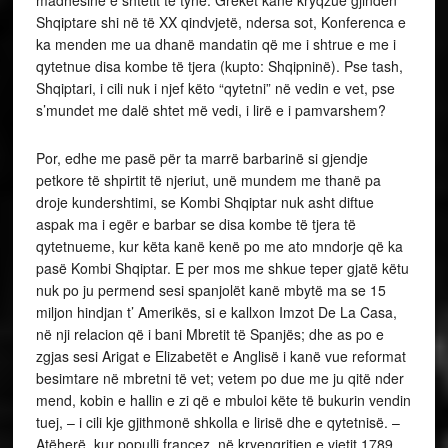
Shqiptare shi në të XX qindvjetë, ndersa sot, Konferenca e
ka menden me ua dhanë mandatin që me i shtrue e me i
qytetnue disa kombe të tjera (kupto: Shqipninë). Pse tash,
Shqiptari, i cili nuk i njef këto “qytetni” në vedin e vet, pse
s’mundet me dalë shtet më vedi, i lirë e i pamvarshem?
Por, edhe me pasë për ta marrë barbarinë si gjendje
petkore të shpirtit të njeriut, unë mundem me thanë pa
droje kundershtimi, se Kombi Shqiptar nuk asht diftue
aspak ma i egër e barbar se disa kombe të tjera të
qytetnueme, kur këta kanë kenë po me ato mndorje që ka
pasë Kombi Shqiptar. E per mos me shkue teper gjatë këtu
nuk po ju permend sesi spanjolët kanë mbytë ma se 15
miljon hindjan t’ Amerikës, si e kallxon Imzot De La Casa,
në nji relacion që i bani Mbretit të Spanjës; dhe as po e
zgjas sesi Arigat e Elizabetët e Anglisë i kanë vue reformat
besimtare në mbretni të vet; vetem po due me ju qitë nder
mend, kobin e hallin e zi që e mbuloi këte të bukurin vendin
tuej, – i cili kje gjithmonë shkolla e lirisë dhe e qytetnisë. –
Atëherë kur populli francez, në kryengritjen e vjetit 1789,