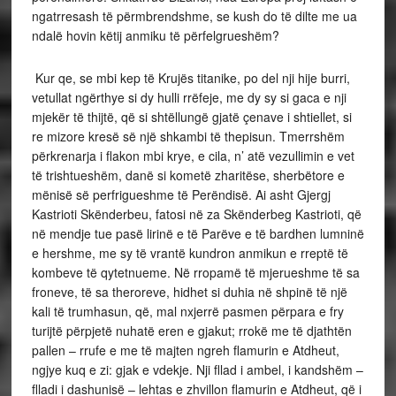
ngatrresash të përmbrendshme, se kush do të dilte me ua
ndalë hovin këtij anmiku të përfelgrueshëm?
Kur qe, se mbi kep të Krujës titanike, po del nji hije burri,
vetullat ngërthye si dy hulli rrëfeje, me dy sy si gaca e nji
mjekër të thijtë, që si shtëllungë gjatë çenave i shtiellet, si
re mizore kresë së një shkambi të thepisun. Tmerrshëm
përkrenarja i flakon mbi krye, e cila, n’ atë vezullimin e vet
të trishtueshëm, danë si kometë zharitëse, sherbëtore e
mënisë së perfrigueshme të Perëndisë. Ai asht Gjergj
Kastrioti Skënderbeu, fatosi në za Skënderbeg Kastrioti, që
në mendje tue pasë lirinë e të Parëve e të bardhen lumninë
e hershme, me sy të vrantë kundron anmikun e rreptë të
kombeve të qytetnueme. Në rropamë të mjerueshme të sa
froneve, të sa theroreve, hidhet si duhia në shpinë të një
kali të trumhasun, që, mal nxjerrë pasmen përpara e fry
turijtë përpjetë nuhatë eren e gjakut; rrokë me të djathtën
pallen – rrufe e me të majten ngreh flamurin e Atdheut,
ngjye kuq e zi: gjak e vdekje. Nji fllad i ambel, i kandshëm –
flladi i dashunisë – lehtas e zhvillon flamurin e Atdheut, që i