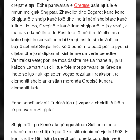
drejtat e tija. Edhe pamvarsia e
Greqisë
asht nji lule e
rimun me gjak Shqiptar. Zhavellët dhe Boçarët kanë kenë
Shqiptarë e shqip kanë folë dhe me trimëni shqiptare kanë
luftue. Jo, po, Greqinë e kanë lirue shqiptarët e jo grekët, e
ma pak e kanë lirue do Pushtete të mëdha, të cilat aso
kohe bajshin spekulime mbi Greqi, ashtu si, do Zoti, po
bajnë sot mbi Shqipninë. Këtë punë, me pasë për ta pyet si
dijetar dhe jo si diplomat, kishte me ua vertetue edhe
Venizelosi vetë; por, në mos dashtë me ua thanë ai, ja u
kallzon Lamartini, i cili, tue folë mbi pamvarsi të Greqisë,
thotë se kjo nuk kje tjetër, veçse rezultati i reaksionit të
elementit shqiptar kristjan mbrenda Greqisë kundra
elementit turk.
Edhe konstitucioni i Turkisë kje nji veper e shpirtit të lirë e
të pamvarun Shqiptar.
Shqiptarët, po kjenë ata që ngushtuen Sulltanin me e
dhanë e me e shtij në punë konstitucionin në vjetin 1908. E
kur Turqit e Rij nisën ta perdhosin dhe ta çorodisin vetë