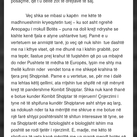
posaçme, që t’u delte zot të drejtave të saj.
Veç shka se mbasi u kapën me këte të
madhnueshmin kryeqytetin tuej – ku sot asht ngrehë
Areopagu i rrokull Botës – puna na doli krejt ndryshe se
kishte kenë fjala e atyne ushtarëve tuej. Pamë e u
vertetuem se anmiqtë tanë, jo veç që nuk ishin tue dashtë
me na i kthye viset, që me dhunë na i kishin grabitë, por
ma tepër, llastue prej krahut të fuqishëm që po ua mbajnë
do nder Pushtete të mëdha të Europës, lypin me shty ma
thellë kufinin nder vendet tona e me shkepë krahina të
tjera prej Shqipnisë. Pame e u vertetue, se, për me i dalë
ma lehtas këtij qellimi, ata rrijshin tue shpifë në një mënyrë
krejt të pandershme Kombit Shqiptar. Shka nuk kanë thanë
e botue kunder Kombit Shqiptar të mjeruem! Çnjerzimi i
tyne në të shpifuna kundër Shqiptarve asht shtye aq larg,
sa ndokush nder ta ka mërrijtë me shkrue e me botue në
një farë shtypi poshtërsisht të shitun interesave të tyne, se
na Shqiptarët edhe fiziologjisht e biologjisht ishim ma
poshtë se rodi tjetër i njerzimit. E, madje, me këto të
shpifuna të veta kanë mërrijtë me ua marrë mendt botës së