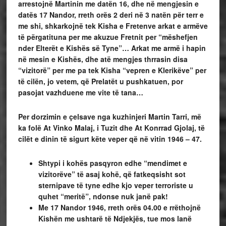
arrestojnë Martinin me datën 16, dhe në mengjesin e
datës 17 Nandor, rreth orës 2 deri në 3 natën për terr e
me shi, shkarkojnë tek Kisha e Fretenve arkat e armëve
të përgatituna per me akuzue Fretnit per “mëshefjen
nder Elterët e Kishës së Tyne”… Arkat me armë i hapin
në mesin e Kishës, dhe atë mengjes thrrasin disa
“vizitorë” per me pa tek Kisha “vepren e Klerikëve” per
të cilën, jo vetem, që Prelatët u pushkatuen, por
pasojat vazhduene me vite të tana…
Per dorzimin e çelsave nga kuzhinjeri Martin Tarri, më
ka folë At Vinko Malaj, i Tuzit dhe At Konrrad Gjolaj, të
cilët e dinin të sigurt këte veper që në vitin 1946 – 47.
Shtypi i kohës pasqyron edhe “mendimet e
vizitorëve” të asaj kohë, që fatkeqsisht sot
sternipave të tyne edhe kjo veper terroriste u
quhet “meritë”, ndonse nuk janë pak!
Me 17 Nandor 1946, rreth orës 04.00 e rrëthojnë
Kishën me ushtarë të Ndjekjës, tue mos lanë