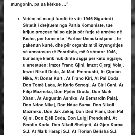
mungonin, pa ua kërkue …”
Vetëm në muejt fundit të vitit 1946 Sigurimi i
Shtetit i drejtuem nga Partia Komuniste, tue
krijue proçese fallso gjoja për futje të armëve në
Kishë, për formim te “Partisë Demokristjane”, të
pakenun kurrë, dhe për organizim të kryengritjes
së armatosun të Postribës, më 9 shtator 1946,
kur asnjë klerik nuk dinte asgja për këto ngjarje,
u arrestuen: Imzot Frano Gjini, Imzot Gjergj Volaj,
Imzot Nikoll Deda, At Mati Prennushi, At Çiprian
Nika, At Donat Kurti, At Frano Kiri, At Pal Doda,
Don Tomë Laca, At Karlo Serreqi, At Çiril Cani, At
Filip Mazrreku, Don Pjetër Gruda, Don Mark
Xhani, At Augustin Ashiku, At Bernardin Palaj,
Don Ndoc Nikaj, Don Ndue Suma, Don Nikoll
Mazrreku, Don Jak Zekaj, Don Ded Plani, Don Pal
Gjini, Don Ejëll Deda, Don Luigj Prendushi, At
Serafin Koda, Don Nikoll Shelqeti, At Gjon Karma
S.J. At Mark Harapi S.J. At Florian Berisha S.J.