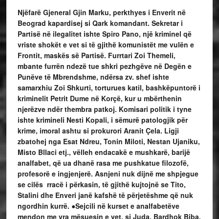
Njëfarë Gjeneral Gjin Marku, perkthyes i Enverit në
Beograd kapardisej si Qark komandant. Sekretar i
Partisë në ilegalitet ishte Spiro Pano, një kriminel që
vriste shokët e vet si të gjithë komunistët me vulën e
Frontit, maskës së Partisë. Furrtari Zoi Themeli,
mbante furrën ndezë tue shkri pezhgëve në Degën e
Punëve të Mbrendshme, ndërsa zv. shef ishte
samarxhiu Zoi Shkurti, torturues katil, bashkëpuntorë i
kriminelit Petrit Dume në Korçë, kur u mbërthenin
njerëzve ndër thembra patkoj. Komisari politik i tyne
ishte krimineli Nesti Kopali, i sëmurë patologjik për
krime, imoral ashtu si prokurori Aranit Çela. Ligji
zbatohej nga Esat Ndreu, Tonin Miloti, Nestan Ujaniku,
Misto Bllaci etj., vëlleh endacakë e mushkarë, barijë
analfabet, që ua dhanë rasa me pushkatue filozofë,
profesorë e ingjenjerë. Asnjeni nuk dijnë me shpjegue
se cilës rracë i përkasin, të gjithë kujtojnë se Tito,
Stalini dhe Enveri janë kafshë të përjetëshme që nuk
ngordhin kurrë. ●Sejcili në kurset e analfabetëve
mendon me vra mësuesin e vet, si Juda. Bardhok Biba,