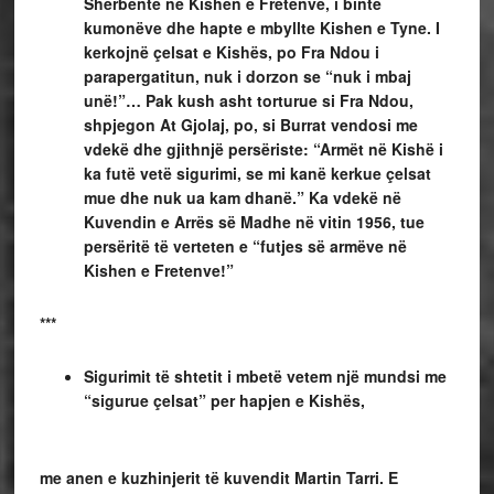
Sherbente në Kishen e Fretenve, i binte
kumonëve dhe hapte e mbyllte Kishen e Tyne. I
kerkojnë çelsat e Kishës, po Fra Ndou i
parapergatitun, nuk i dorzon se “nuk i mbaj
unë!”… Pak kush asht torturue si Fra Ndou,
shpjegon At Gjolaj, po, si Burrat vendosi me
vdekë dhe gjithnjë persëriste: “Armët në Kishë i
ka futë vetë sigurimi, se mi kanë kerkue çelsat
mue dhe nuk ua kam dhanë.” Ka vdekë në
Kuvendin e Arrës së Madhe në vitin 1956, tue
persëritë të verteten e “futjes së armëve në
Kishen e Fretenve!”
***
Sigurimit të shtetit i mbetë vetem një mundsi me “sigurue çelsat” per hapjen e Kishës,
me anen e kuzhinjerit të kuvendit Martin Tarri. E