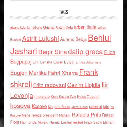
TAGS
arben llalla
alfons Grishaj
Anton Cefa
asllan
albano kolonjari
Behlul
Astrit Lulushi
Aurenc Bebja
Bushati
Jashari
dalip greca
Beqir Sina
Elida
Buçpapaj
Enver Bytyci
Elmi Berisha
Ermira Babamusta
Frank
Eugjen Merlika
Fahri Xharra
shkreli
Ilir
Gezim Llojdia
Fritz radovani
Levonja
Interviste
Kolec Traboini
Keze Kozeta Zylo
kosova
Kosove
nderroi jete
Marjana Bulku
ne
Murat Gecaj
Rafaela Prifti
Rafael
Nene Tereza
Kosove
presidenti Nishani
Floqi
Raimonda Moisiu
Ramiz Lushaj
reshat kripa
Sadik Elshani