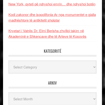
New York, qyteti që ndryshoi emrin… dhe ndryshoi botën
Kodi zakonor dhe isopolifonia dy nga monumentet e gjalla
madhështore të antikitetit shqiptar
Kryetari i Vatrës Dr. Elmi Berisha zhvilloi takim në
Akademinë e Shkencave dhe të Arteve të Kosovës
KATEGORITË
Kategoritë
ARKIV
Arkiv