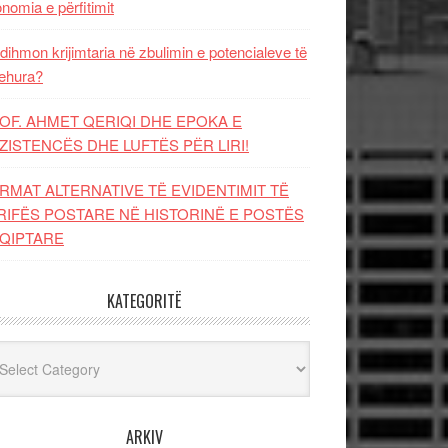
nomia e përfitimit
dihmon krijimtaria në zbulimin e potencialeve të
ehura?
OF. AHMET QERIQI DHE EPOKA E
ZISTENCЁS DHE LUFTЁS PЁR LIRI!
RMAT ALTERNATIVE TË EVIDENTIMIT TË
RIFËS POSTARE NË HISTORINË E POSTËS
QIPTARE
KATEGORITË
egoritë
ARKIV