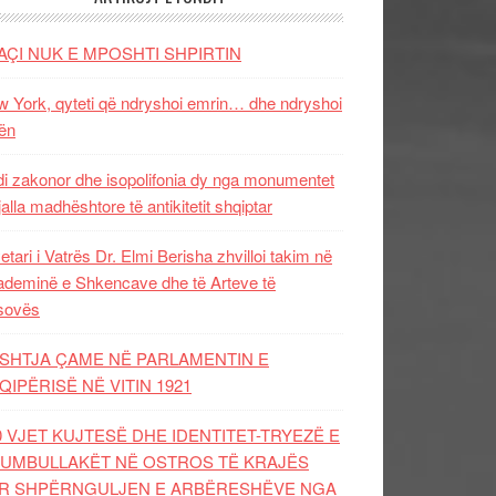
AÇI NUK E MPOSHTI SHPIRTIN
 York, qyteti që ndryshoi emrin… dhe ndryshoi
ën
i zakonor dhe isopolifonia dy nga monumentet
jalla madhështore të antikitetit shqiptar
etari i Vatrës Dr. Elmi Berisha zhvilloi takim në
deminë e Shkencave dhe të Arteve të
sovës
SHTJA ÇAME NË PARLAMENTIN E
QIPËRISË NË VITIN 1921
0 VJET KUJTESË DHE IDENTITET-TRYEZË E
UMBULLAKËT NË OSTROS TË KRAJËS
R SHPËRNGULJEN E ARBËRESHËVE NGA