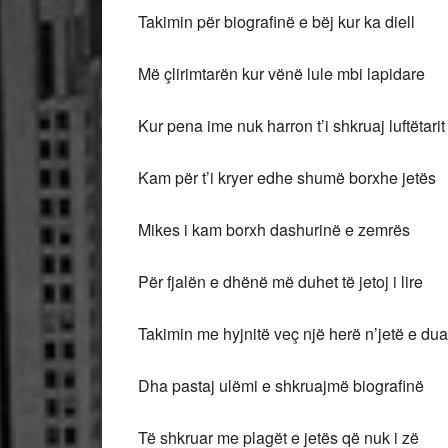
Takimin për biografinë e bëj kur ka diell
Më çlirimtarën kur vënë lule mbi lapidare
Kur pena ime nuk harron t’i shkruaj luftëtarit
Kam për t’i kryer edhe shumë borxhe jetës
Mikes i kam borxh dashurinë e zemrës
Për fjalën e dhënë më duhet të jetoj i lire
Takimin me hyjnitë veç një herë n’jetë e dua
Dha pastaj ulëmi e shkruajmë biografinë
Të shkruar me plagët e jetës që nuk i zë