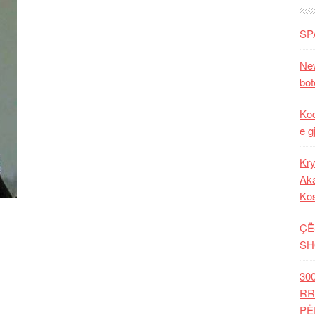
SP
New
bot
Kod
e g
Kry
Aka
Ko
ÇË
SH
30
RR
PË