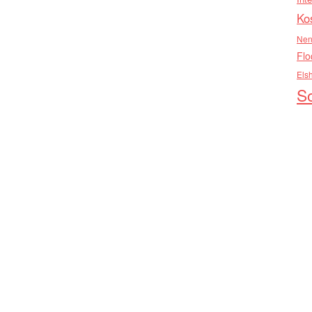
Ko
Nen
Flo
Els
So