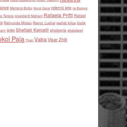
sove
nderroi jete
Marjana Bulku
ne Kosove
Murat Gecaj
Rafaela Prifti
Rafael
e Tereza
presidenti Nishani
qi
Raimonda Moisiu
Ramiz Lushaj
reshat kripa
Sadik
Shefqet Kercelli
shqiperia
hani
shqiptaret
SHBA
kol Paja
Vatra
Visar Zhiti
Thaci