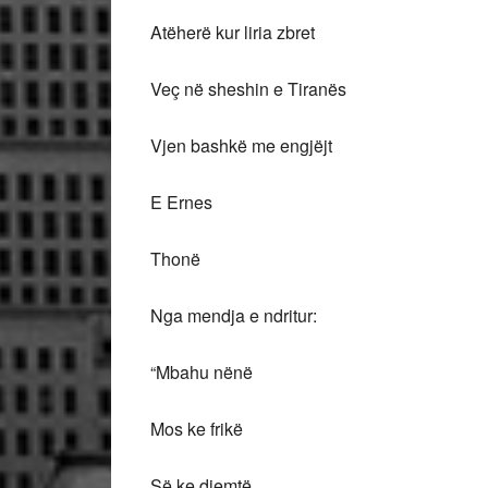
Atëherë kur liria zbret
Veç në sheshin e Tiranës
Vjen bashkë me engjëjt
E Ernes
Thonë
Nga mendja e ndritur:
“Mbahu nënë
Mos ke frikë
Së ke djemtë