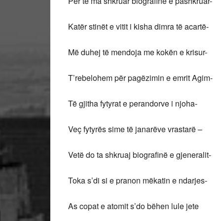
Për të ma shkruar biografinë e pashkruar-
Katër stinët e vitit i kisha dimra të acartë-
Më duhej të mendoja me kokën e krisur-
T’rebelohem për pagëzimin e emrit Agim-
Të gjitha fytyrat e perandorve i njoha-
Veç fytyrës sime të janarëve vrastarë –
Vetë do ta shkruaj biografinë e gjeneralit-
Toka s’di si e pranon mëkatin e ndarjes-
As copat e atomit s’do bëhen lule jete