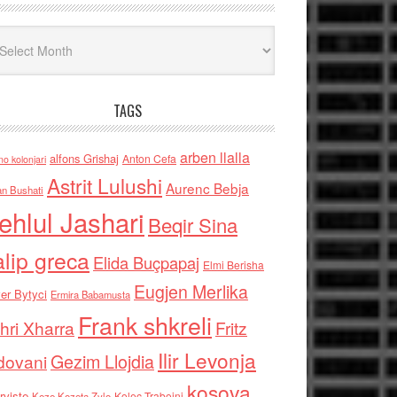
iv
TAGS
arben llalla
alfons Grishaj
Anton Cefa
no kolonjari
Astrit Lulushi
Aurenc Bebja
an Bushati
ehlul Jashari
Beqir Sina
alip greca
Elida Buçpapaj
Elmi Berisha
Eugjen Merlika
er Bytyci
Ermira Babamusta
Frank shkreli
hri Xharra
Fritz
Ilir Levonja
Gezim Llojdia
dovani
kosova
rviste
Kolec Traboini
Keze Kozeta Zylo