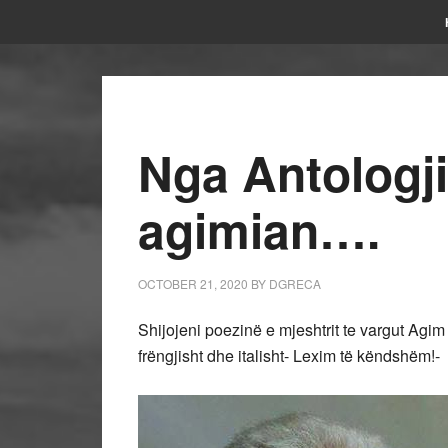
Nga Antologji
agimian….
OCTOBER 21, 2020
BY
DGRECA
Shijojeni poezinë e mjeshtrit te vargut Ag
frëngjisht dhe italisht- Lexim të këndshëm!-