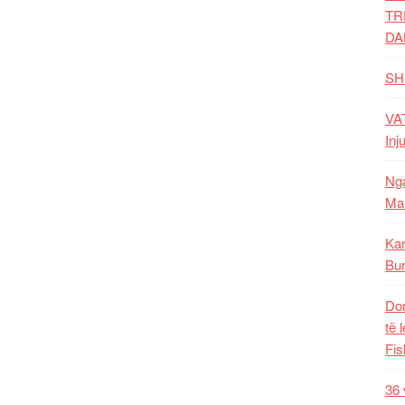
TR
DA
SH
VAT
Inj
Nga
Mal
Kar
Bur
Dom
të 
Fis
36 