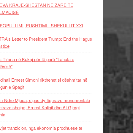
EVA KRAJË-SHESTAN NË ZARË TË
LMACISË
POPULLIMI, PUSHTIMI I SHEKULLIT XXI
RA’s Letter to President Trump: End the Hague
ustice
 Tirana në Kukaj për të parë “Lahuta e
ësisë”
dinali Ernest Simoni rikthehet si dëshmitar në
gun e Spaçit
 Ndre Mjeda, sipas dy figurave monumentale
letrave shqipe, Ernest Koliqit dhe At Gjergj
hta
vjet tranzicion, nga ekonomia prodhuese te