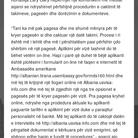
sqaroi se ndryshimet përfshijnë procedurën e caktimit të
takimeve, pagesën dhe dorëzimin e dokumenteve.
“Tani ka më pak pagesa dhe me shumë mënyra për të
kryer pagesën si dhe caktuar një datë takimi. Procesi i ri
është më i lehtë dhe më i përshtatësm pasi përfshin çdo
shërbim në një pagesë. Aplikimi për vizë tashmë do të
bëhet vetëm on-line. Hapi i parë që duhet të bëjë aplikanti
është plotësimi i formularit on-line në faqen e internetit të
Ambasadës amerikane
http://albanian.tirana.usembassy.gov/formds160.html dhe
më tej të krijojnë një llogari online në Albania.usvisa-
info.com dhe më tej të zgjedhin një nga tre opsionet e
pagesës për të kryer pagesën për vizë. Pra pagesa kryhet
online, ndryshe nga prodedura aktuale ku aplikanti
paguante tarifën e aplikimt për vizë duke u paraqitur
personalisht në bankë. Më tej aplikanti do të caktojë datën
e intervistës në http://albania.usvisa-info.com dhe më tej të
përgatisë dokumentat e kërkuara për vizë emigrimi, që
shënon edhe hapin e fundit të procedures”,- sqaroi ajo.