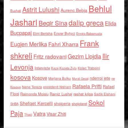
Behlul
Astrit Lulushi
Aurenc Bebja
Bushati
Jashari
dalip greca
Beqir Sina
Elida
Buçpapaj
Enver Bytyci
Elmi Berisha
Ermira Babamusta
Frank
Eugjen Merlika
Fahri Xharra
shkreli
Ilir
Gezim Llojdia
Fritz radovani
Levonja
Interviste
Kolec Traboini
Keze Kozeta Zylo
kosova
Kosove
nderroi jete
Marjana Bulku
ne
Murat Gecaj
Rafaela Prifti
Rafael
Nene Tereza
Kosove
presidenti Nishani
Floqi
Raimonda Moisiu
Ramiz Lushaj
reshat kripa
Sadik Elshani
Sokol
Shefqet Kercelli
shqiperia
shqiptaret
SHBA
Paja
Vatra
Visar Zhiti
Thaci