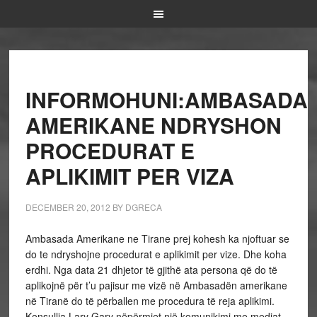
INFORMOHUNI:AMBASADA
AMERIKANE NDRYSHON
PROCEDURAT E
APLIKIMIT PER VIZA
DECEMBER 20, 2012
BY
DGRECA
Ambasada Amerikane ne Tirane prej kohesh ka njoftuar se
do te ndryshojne procedurat e aplikimit per vize. Dhe koha
erdhi. Nga data 21 dhjetor të gjithë ata persona që do të
aplikojnë për t’u pajisur me vizë në Ambasadën amerikane
në Tiranë do të përballen me procedura të reja aplikimi.
Konsullja Lary Gary nëpërmjet një komunikimi me mediat