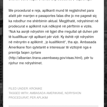
Me procedurat e reja, aplikanti mund të regjistrohet para
afatit për marrjen e pasaportes falas dhe jo me pagesë siç
ka ndodhur me shërbimin aktual. Megjithatë, ndryshimet në
prodecurat e aplikimit nuk ndikojnë në përftimin e vizës.
“Nuk ka asnjë ndryshim në ligjet dhe rregullat që duhen për
të kualifikuar një aplikant për vizë. Ky është një ndryshim
në mënyrën e aplikimit , jo kualifikimit”, tha ajo. Ambasada
Amerikane fton qytetarët e interesuar të vizitojnë nga e
premtja faqen zyrtare
(http://albanian.tirana.usembassy.gov/visas.html), për tu
njohur me ndryshimet.
FILED UNDER:
KRONIKE
TAGGED WITH:
AMBASADA AMERIKANE
,
NDRYSHON
PROCEDURAT
,
PER APLIKIM