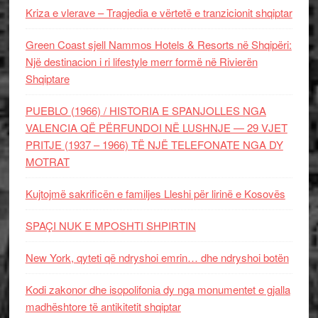
Kriza e vlerave – Tragjedia e vërtetë e tranzicionit shqiptar
Green Coast sjell Nammos Hotels & Resorts në Shqipëri:
Një destinacion i ri lifestyle merr formë në Rivierën
Shqiptare
PUEBLO (1966) / HISTORIA E SPANJOLLES NGA
VALENCIA QË PËRFUNDOI NË LUSHNJE — 29 VJET
PRITJE (1937 – 1966) TË NJË TELEFONATE NGA DY
MOTRAT
Kujtojmë sakrificën e familjes Lleshi për lirinë e Kosovës
SPAÇI NUK E MPOSHTI SHPIRTIN
New York, qyteti që ndryshoi emrin… dhe ndryshoi botën
Kodi zakonor dhe isopolifonia dy nga monumentet e gjalla
madhështore të antikitetit shqiptar