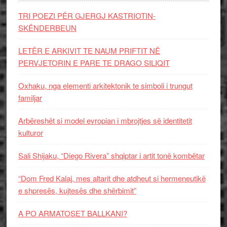
TRI POEZI PËR GJERGJ KASTRIOTIN-
SKËNDERBEUN
LETËR E ARKIVIT TE NAUM PRIFTIT NË
PERVJETORIN E PARE TE DRAGO SILIQIT
Oxhaku, nga elementi arkitektonik te simboli i trungut
familjar
Arbëreshët si model evropian i mbrojtjes së identitetit
kulturor
Sali Shijaku, “Diego Rivera” shqiptar i artit tonë kombëtar
“Dom Fred Kalaj, mes altarit dhe atdheut si hermeneutikë
e shpresës, kujtesës dhe shërbimit”
A PO ARMATOSET BALLKANI?