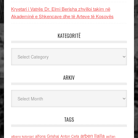
Kryetari i Vatrës Dr. Elmi Berisha zhvilloi takim në
Akademinë e Shkencave dhe të Arteve të Kosovës
KATEGORITË
Kategoritë
ARKIV
Arkiv
TAGS
arben llalla
alfons Grishaj
Anton Cefa
asllan
albano kolonjari