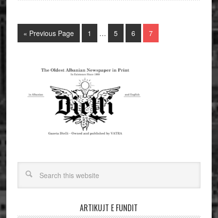
« Previous Page
1
…
5
6
7
ARTIKUJT E FUNDIT