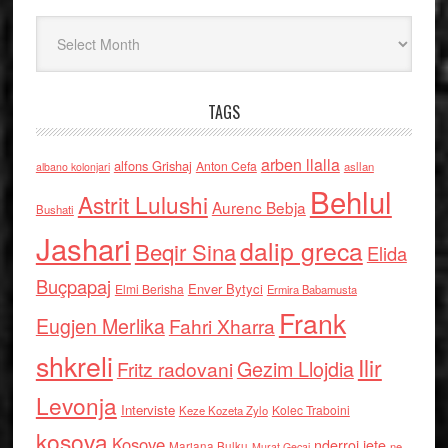
Arkiv
TAGS
arben llalla
alfons Grishaj
Anton Cefa
asllan
albano kolonjari
Behlul
Astrit Lulushi
Aurenc Bebja
Bushati
Jashari
dalip greca
Beqir Sina
Elida
Buçpapaj
Enver Bytyci
Elmi Berisha
Ermira Babamusta
Frank
Eugjen Merlika
Fahri Xharra
shkreli
Ilir
Gezim Llojdia
Fritz radovani
Levonja
Interviste
Kolec Traboini
Keze Kozeta Zylo
kosova
Kosove
nderroi jete
Marjana Bulku
ne
Murat Gecaj