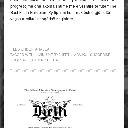
progresojmë dhe akoma shumë më e vështirë të futemi në
Bashkimin Europian. Ky tip « miku » nuk është gjë tjetër
veçse armiku i shoqërisë shqiptare.
FILED UNDER:
ANALIZA
TAGGED WITH:
« MIKU ME RYSHFET »
,
ARMIKU I SHOQËRISË
SHQIPTARE
,
AURENC BEBJA