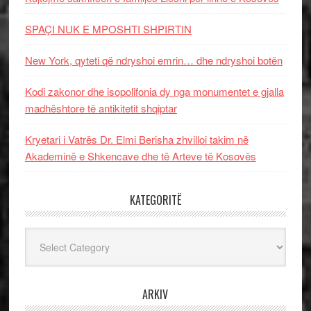
SPAÇI NUK E MPOSHTI SHPIRTIN
New York, qyteti që ndryshoi emrin… dhe ndryshoi botën
Kodi zakonor dhe isopolifonia dy nga monumentet e gjalla
madhështore të antikitetit shqiptar
Kryetari i Vatrës Dr. Elmi Berisha zhvilloi takim në
Akademinë e Shkencave dhe të Arteve të Kosovës
KATEGORITË
Kategoritë
ARKIV