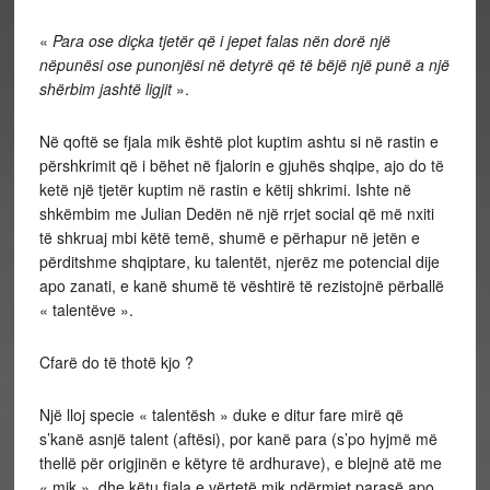
«
Para ose diçka tjetër që i jepet falas nën dorë një
nëpunësi ose punonjësi në detyrë që të bëjë një punë a një
shërbim jashtë ligjit
».
Në qoftë se fjala mik është plot kuptim ashtu si në rastin e
përshkrimit që i bëhet në fjalorin e gjuhës shqipe, ajo do të
ketë një tjetër kuptim në rastin e këtij shkrimi. Ishte në
shkëmbim me Julian Dedën në një rrjet social që më nxiti
të shkruaj mbi këtë temë, shumë e përhapur në jetën e
përditshme shqiptare, ku talentët, njerëz me potencial dije
apo zanati, e kanë shumë të vështirë të rezistojnë përballë
« talentëve ».
Cfarë do të thotë kjo ?
Një lloj specie « talentësh » duke e ditur fare mirë që
s’kanë asnjë talent (aftësi), por kanë para (s’po hyjmë më
thellë për origjinën e këtyre të ardhurave), e blejnë atë me
« mik », dhe këtu fjala e vërtetë mik ndërmjet parasë apo