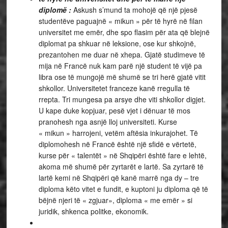
diplomë :
Askush s’mund ta mohojë që një pjesë
studentëve paguajnë « mikun » për të hyrë në filan
universitet me emër, dhe spo flasim për ata që blejnë
diplomat pa shkuar në leksione, ose kur shkojnë,
prezantohen me duar në xhepa. Gjatë studimeve të
mija në Francë nuk kam parë një student të vijë pa
libra ose të mungojë më shumë se tri herë gjatë vitit
shkollor. Universitetet franceze kanë rregulla të
rrepta. Tri mungesa pa arsye dhe viti shkollor digjet.
U kape duke kopjuar, pesë vjet i dënuar të mos
pranohesh nga asnjë lloj universiteti. Kurse
« mikun » harrojeni, vetëm aftësia inkurajohet. Të
diplomohesh në Francë është një sfidë e vërtetë,
kurse për « talentët » në Shqipëri është fare e lehtë,
akoma më shumë për zyrtarët e lartë. Sa zyrtarë të
lartë kemi në Shqipëri që kanë marrë nga dy – tre
diploma këto vitet e fundit, e kuptoni ju diploma që të
bëjnë njeri të « zgjuar», diploma « me emër » si
juridik, shkenca politke, ekonomik.