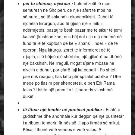
për tu shëruar, mjekuar :
Lutemi zotit të mos
sëmuresh në Shqipëri, që një i afërt të mos na
sëmuret, se të shkundin ekonomikisht. Duhet të
njohësh kirurgun, apo të gjesh një « mik »
ndërmjetës, pastaj të bësh pazar me të sikur të jemi
kafshë (kushton kaq, nuk bëj dot ulje etj) dhe më në
fund të lë të kuptosh që ke « shans – nder » që të
operon. Nga kirurgu, zbret te infermieret që të
rrjepin, s’të bëjnë një shërbim, një gjilpërë pa dhënë
një bakshish. Në rregull, rrogat s’janë mbase në
nivelin e duhur, por çfarë faji ka populli ! Po shteti
pse nuk reagon, flas këtu për spitalet publike ? Dhe
meqë po flasim për shëndetësi, e bëri Edi Rama
falas ?! Ishte një premtim i tij para dy vitesh më
duket.
të fituar një tendër në punimet publike :
Eshtë e
çuditshme dhe anormale kur dëgjon që një pushtetar
i atribuon tenderin firmës së tij apo firmës së mikut.
Kësaj i thonë vetë vendos e vetë vulos. A