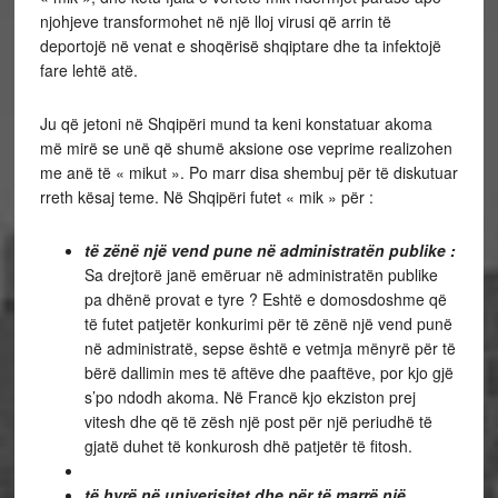
njohjeve transformohet në një lloj virusi që arrin të
deportojë në venat e shoqërisë shqiptare dhe ta infektojë
fare lehtë atë.
Ju që jetoni në Shqipëri mund ta keni konstatuar akoma
më mirë se unë që shumë aksione ose veprime realizohen
me anë të « mikut ». Po marr disa shembuj për të diskutuar
rreth kësaj teme. Në Shqipëri futet « mik » për :
të zënë një vend pune në administratën publike :
Sa drejtorë janë emëruar në administratën publike
pa dhënë provat e tyre ? Eshtë e domosdoshme që
të futet patjetër konkurimi për të zënë një vend punë
në administratë, sepse është e vetmja mënyrë për të
bërë dallimin mes të aftëve dhe paaftëve, por kjo gjë
s’po ndodh akoma. Në Francë kjo ekziston prej
vitesh dhe që të zësh një post për një periudhë të
gjatë duhet të konkurosh dhë patjetër të fitosh.
të hyrë në univerisitet dhe për të marrë një