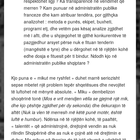
respektohet ligji ? Ka transparencë në vendimet që
merren ? Kam punuar në administratën publike
franceze dhe kam atribuar tendëra, por gjithçka
analizohet : metoda e punës, ekipet, buxheti,
programi etj, dhe vetëm pas kësaj analize zgjidhet
më i afti, dhe u shpjegohet të gjithë konkurentëve të
pazgjedhur arsyet përse nuk e fituan tenderin
(mangësitë e tyre) dhe u dërgohet në të njëjtën kohë
edhe dosja e fituesit për ti bindur. Ndodh kjo në
administratën publike shqiptare ?
Kjo puna e « mikut me ryshfet » duhet marrë seriozisht
sepse mbetet një problem tepër shqetësues dhe nevojitet
të luftohet në mënyrë absolute. « Miku » dembelizon
shoqërinë tonë (
Mos e vrit mendjen vëlla se gjejmë një mik,
dhe kjo çështje zgjidhet për dy sekonda
) dhe dekurajon të
aftët (
Nuk ia vlen të merresh më këtë punë motër, është
luftë e humbur
). Ndërsa në të njëjtën kohë, të paaftët,
« talentët » që administrojnë, drejtojnë vendin as nuk
rilindin Shqipërinë dhe as nuk e çojnë atë në drejtimin e
duhur. Me mikun në thonjza do të jetë shumë e vështirë të