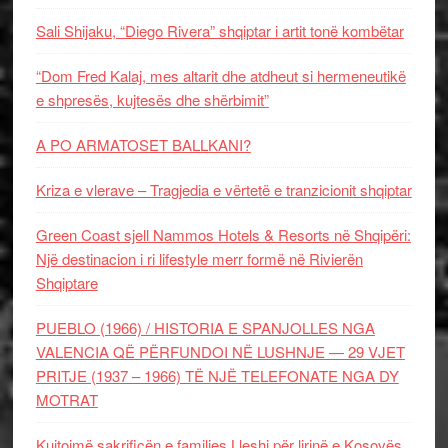
Sali Shijaku, “Diego Rivera” shqiptar i artit tonë kombëtar
“Dom Fred Kalaj, mes altarit dhe atdheut si hermeneutikë
e shpresës, kujtesës dhe shërbimit”
A PO ARMATOSET BALLKANI?
Kriza e vlerave – Tragjedia e vërtetë e tranzicionit shqiptar
Green Coast sjell Nammos Hotels & Resorts në Shqipëri:
Një destinacion i ri lifestyle merr formë në Rivierën
Shqiptare
PUEBLO (1966) / HISTORIA E SPANJOLLES NGA
VALENCIA QË PËRFUNDOI NË LUSHNJE — 29 VJET
PRITJE (1937 – 1966) TË NJË TELEFONATE NGA DY
MOTRAT
Kujtojmë sakrificën e familjes Lleshi për lirinë e Kosovës