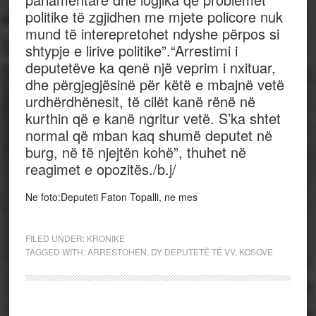
politike të zgjidhen me mjete policore nuk
mund të interepretohet ndyshe përpos si
shtypje e lirive politike”.“Arrestimi i
deputetëve ka qenë një veprim i nxituar,
dhe përgjegjësinë për këtë e mbajnë vetë
urdhërdhënesit, të cilët kanë rënë në
kurthin që e kanë ngritur vetë. S’ka shtet
normal që mban kaq shumë deputet në
burg, në të njejtën kohë”, thuhet në
reagimet e opozitës./b.j/
Ne foto:Deputeti Faton Topalli, ne mes
FILED UNDER:
KRONIKE
TAGGED WITH:
ARRESTOHEN
,
DY DEPUTETË TË VV
,
KOSOVE