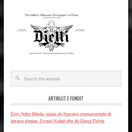
ARTIKUJT E FUNDIT
Dom Ndre Mjeda, sipas dy figurave monumentale të
letrave shqipe, Ernest Koliqit dhe At Gjergj Fishta