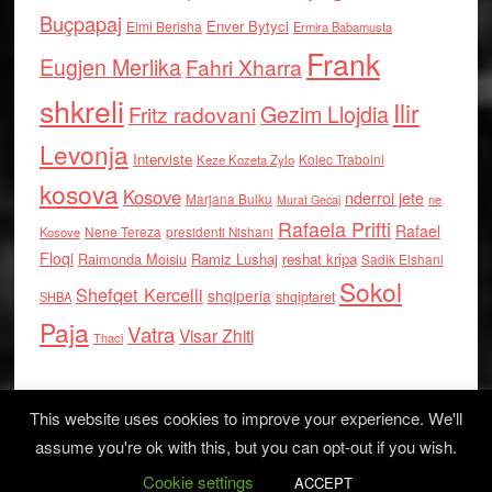
Buçpapaj
Enver Bytyci
Elmi Berisha
Ermira Babamusta
Frank
Eugjen Merlika
Fahri Xharra
shkreli
Ilir
Gezim Llojdia
Fritz radovani
Levonja
Interviste
Kolec Traboini
Keze Kozeta Zylo
kosova
Kosove
nderroi jete
Marjana Bulku
ne
Murat Gecaj
Rafaela Prifti
Rafael
Nene Tereza
Kosove
presidenti Nishani
Floqi
Raimonda Moisiu
Ramiz Lushaj
reshat kripa
Sadik Elshani
Sokol
Shefqet Kercelli
shqiperia
shqiptaret
SHBA
Paja
Vatra
Visar Zhiti
Thaci
This website uses cookies to improve your experience. We'll
assume you're ok with this, but you can opt-out if you wish.
Cookie settings
Log in
ACCEPT