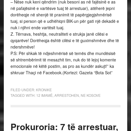
– Nëse nuk keni qëndrim (nuk besoni as në fajësinë e as
në pafajësinë e vartësve tuaj të arrestuar), atëherë jepni
dorëheqje në shenjë të pranimit të papërgjegjshmërisë
tuaj, si person që e udhëhiqni BIK-un për gati një dekadë e
nuk i njihni ende vartësit tuaj.
Z. Tërnava, heshtja, neutraliteti e strukja janë cilësi e
qyqarëve! Dorëheqja është cilësi e të guximshmëve dhe të
ndershmëve!
P.S: Për shkak të ndjeshmërisë së temës dhe mundësisë
së shtrembërimit të mesazhit tim, nuk do të lejoj komente
emocionale në këtë postim, as pro as kundër askujt!” ka
shkruar Thaçi në Facebook.(Kortezi: Gazeta “Bota Sot”
FILED UNDER:
KRONIKE
TAGGED WITH:
12 IMAMË
,
ARRESTOHEN
,
NE KOSOVE
Prokuroria: 7 të arrestuar,