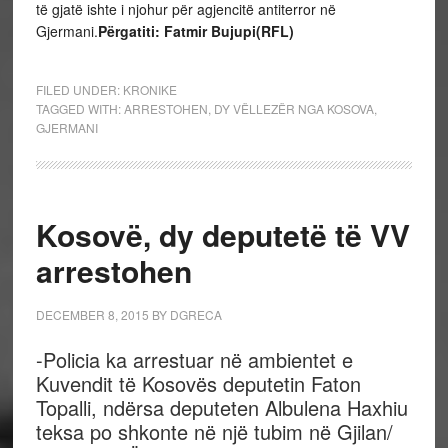
të gjatë ishte i njohur për agjencitë antiterror në
Gjermani.
Përgatiti: Fatmir Bujupi(RFL)
FILED UNDER:
KRONIKE
TAGGED WITH:
ARRESTOHEN
,
DY VËLLEZËR NGA KOSOVA
,
GJERMANI
Kosovë, dy deputetë të VV
arrestohen
DECEMBER 8, 2015
BY
DGRECA
-Policia ka arrestuar në ambientet e
Kuvendit të Kosovës deputetin Faton
Topalli, ndërsa deputeten Albulena Haxhiu
teksa po shkonte në një tubim në Gjilan/