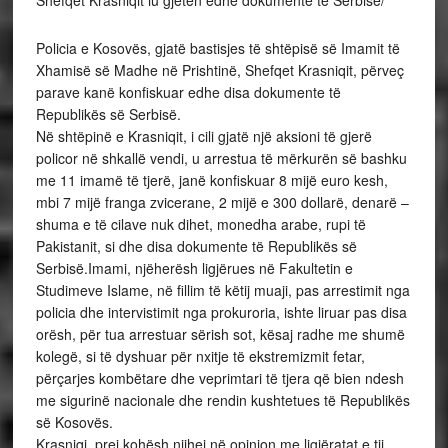
Shefqet Krasniqit iu gjetën edhe dokumente të Serbisë/
Policia e Kosovës, gjatë bastisjes të shtëpisë së Imamit të
Xhamisë së Madhe në Prishtinë, Shefqet Krasniqit, përveç
parave kanë konfiskuar edhe disa dokumente të
Republikës së Serbisë.
Në shtëpinë e Krasniqit, i cili gjatë një aksioni të gjerë
policor në shkallë vendi, u arrestua të mërkurën së bashku
me 11 imamë të tjerë, janë konfiskuar 8 mijë euro kesh,
mbi 7 mijë franga zvicerane, 2 mijë e 300 dollarë, denarë –
shuma e të cilave nuk dihet, monedha arabe, rupi të
Pakistanit, si dhe disa dokumente të Republikës së
Serbisë.Imami, njëherësh ligjërues në Fakultetin e
Studimeve Islame, në fillim të këtij muaji, pas arrestimit nga
policia dhe intervistimit nga prokuroria, ishte liruar pas disa
orësh, për tua arrestuar sërish sot, kësaj radhe me shumë
kolegë, si të dyshuar për nxitje të ekstremizmit fetar,
përçarjes kombëtare dhe veprimtari të tjera që bien ndesh
me sigurinë nacionale dhe rendin kushtetues të Republikës
së Kosovës.
Krasniqi, prej kohësh njihej në opinion me ligjëratat e tij