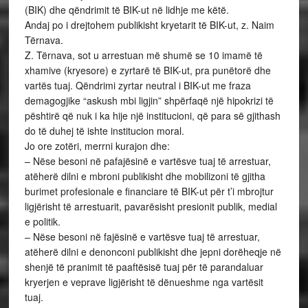
(BIK) dhe qëndrimit të BIK-ut në lidhje me këtë.
Andaj po i drejtohem publikisht kryetarit të BIK-ut, z. Naim
Tërnava.
Z. Tërnava, sot u arrestuan më shumë se 10 imamë të
xhamive (kryesore) e zyrtarë të BIK-ut, pra punëtorë dhe
vartës tuaj. Qëndrimi zyrtar neutral i BIK-ut me fraza
demagogjike “askush mbi ligjin” shpërfaqë një hipokrizi të
pështirë që nuk i ka hije një institucioni, që para së gjithash
do të duhej të ishte institucion moral.
Jo ore zotëri, merrni kurajon dhe:
– Nëse besoni në pafajësinë e vartësve tuaj të arrestuar,
atëherë dilni e mbroni publikisht dhe mobilizoni të gjitha
burimet profesionale e financiare të BIK-ut për t’i mbrojtur
ligjërisht të arrestuarit, pavarësisht presionit publik, medial
e politik.
– Nëse besoni në fajësinë e vartësve tuaj të arrestuar,
atëherë dilni e denonconi publikisht dhe jepni dorëheqje në
shenjë të pranimit të paaftësisë tuaj për të parandaluar
kryerjen e veprave ligjërisht të dënueshme nga vartësit
tuaj.