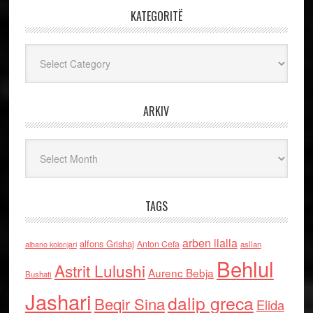
KATEGORITË
Kategoritë
ARKIV
Arkiv
TAGS
arben llalla
alfons Grishaj
Anton Cefa
asllan
albano kolonjari
Behlul
Astrit Lulushi
Aurenc Bebja
Bushati
Jashari
dalip greca
Beqir Sina
Elida