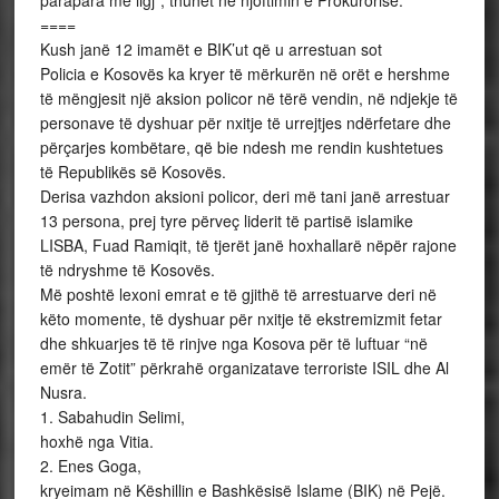
parapara me ligj”, thuhet në njoftimin e Prokurorisë.
====
Kush janë 12 imamët e BIK’ut që u arrestuan sot
Policia e Kosovës ka kryer të mërkurën në orët e hershme
të mëngjesit një aksion policor në tërë vendin, në ndjekje të
personave të dyshuar për nxitje të urrejtjes ndërfetare dhe
përçarjes kombëtare, që bie ndesh me rendin kushtetues
të Republikës së Kosovës.
Derisa vazhdon aksioni policor, deri më tani janë arrestuar
13 persona, prej tyre përveç liderit të partisë islamike
LISBA, Fuad Ramiqit, të tjerët janë hoxhallarë nëpër rajone
të ndryshme të Kosovës.
Më poshtë lexoni emrat e të gjithë të arrestuarve deri në
këto momente, të dyshuar për nxitje të ekstremizmit fetar
dhe shkuarjes të të rinjve nga Kosova për të luftuar “në
emër të Zotit” përkrahë organizatave terroriste ISIL dhe Al
Nusra.
1. Sabahudin Selimi,
hoxhë nga Vitia.
2. Enes Goga,
kryeimam në Këshillin e Bashkësisë Islame (BIK) në Pejë.