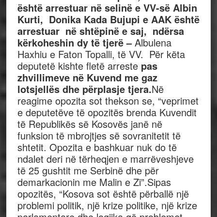
është
arrestuar
në selinë e VV-së Albin
Kurti,
Donika Kada
Bujupi e AAK është
arrestuar në shtëpinë e saj,
n
dërsa
kërkohe
shin
dy të tjerë –
Albulena
Haxhiu e Faton Topalli, të VV. Për këta
deputetë kishte fletë arreste
pas
zhvillimeve në Kuvend me gaz
lotsjellës dhe përplasje tjera.
Në
reagime opozita sot thekson se, “veprimet
e deputetëve të opozitës brenda Kuvendit
të Republikës së Kosovës janë në
funksion të mbrojtjes së sovranitetit të
shtetit. Opozita e bashkuar nuk do të
ndalet deri në tërheqjen e marrëveshjeve
të 25 gushtit me Serbinë dhe për
demarkacionin me Malin e Zi”.Sipas
opozitës, “Kosova sot është përballë një
problemi politik, një krize politike, një krize
parlamentare dhe logjika që problemet