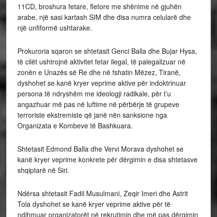
11CD, broshura fetare, fletore me shënime në gjuhën
arabe, një sasi kartash SIM dhe disa numra celularë dhe
një unfiformë ushtarake.
Prokuroria sqaron se shtetasit Genci Balla dhe Bujar Hysa,
të cilët ushtrojnë aktivitet fetar ilegal, të palegalizuar në
zonën e Unazës së Re dhe në fshatin Mëzez, Tiranë,
dyshohet se kanë kryer veprime aktive për indoktrinuar
persona të ndryshëm me ideologji radikale, për t’u
angazhuar më pas në luftime në përbërje të grupeve
terroriste ekstremiste që janë nën sanksione nga
Organizata e Kombeve të Bashkuara.
Shtetasit Edmond Balla dhe Vervi Morava dyshohet se
kanë kryer veprime konkrete për dërgimin e disa shtetasve
shqiptarë në Siri.
Ndërsa shtetasit Fadil Musulmani, Zeqir Imeri dhe Astrit
Tola dyshohet se kanë kryer veprime aktive për të
ndihmuar organizatorët në rekrutimin dhe më pas dërgimin