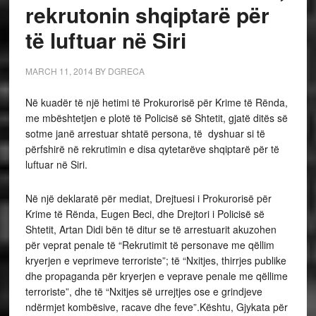
rekrutonin shqiptarë për
të luftuar në Siri
MARCH 11, 2014
BY
DGRECA
Në kuadër të një hetimi të Prokurorisë për Krime të Rënda,
me mbështetjen e plotë të Policisë së Shtetit, gjatë ditës së
sotme janë arrestuar shtatë persona, të dyshuar si të
përfshirë në rekrutimin e disa qytetarëve shqiptarë për të
luftuar në Siri.
Në një deklaratë për mediat, Drejtuesi i Prokurorisë për
Krime të Rënda, Eugen Beci, dhe Drejtori i Policisë së
Shtetit, Artan Didi bën të ditur se të arrestuarit akuzohen
për veprat penale të “Rekrutimit të personave me qëllim
kryerjen e veprimeve terroriste”; të “Nxitjes, thirrjes publike
dhe propaganda për kryerjen e veprave penale me qëllime
terroriste”, dhe të “Nxitjes së urrejtjes ose e grindjeve
ndërmjet kombësive, racave dhe feve”.Kështu, Gjykata për