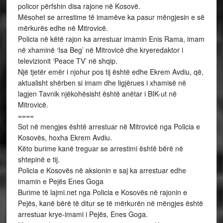
policor përfshin disa rajone në Kosovë.
Mësohet se arrestime të imamëve ka pasur mëngjesin e së
mërkurës edhe në Mitrovicë.
Policia në këtë rajon ka arrestuar imamin Enis Rama, imam
në xhaminë ‘Isa Beg’ në Mitrovicë dhe kryeredaktor i
televizionit ‘Peace TV’ në shqip.
Një tjetër emër i njohur pos tij është edhe Ekrem Avdiu, që,
aktualisht shërben si imam dhe ligjërues i xhamisë në
lagjen Tavnik njëkohësisht është anëtar i BIK-ut në
Mitrovicë.
====
Sot në mengjes është arrestuar në Mitrovicë nga Policia e
Kosovës, hoxha Ekrem Avdiu.
Këto burime kanë treguar se arrestimi është bërë në
shtepinë e tij.
Policia e Kosovës në aksionin e saj ka arrestuar edhe
imamin e Pejës Enes Goga
Burime të lajmi.net nga Policia e Kosovës në rajonin e
Pejës, kanë bërë të ditur se të mërkurën në mëngjes është
arrestuar krye-imami i Pejës, Enes Goga.