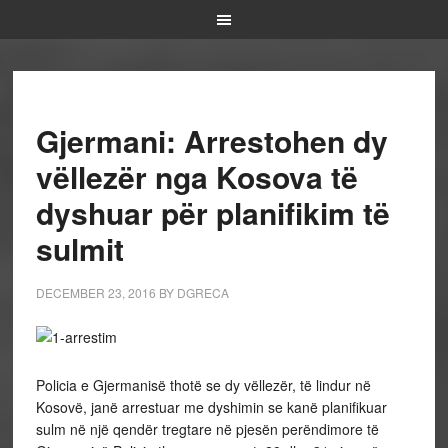
Gjermani: Arrestohen dy
vëllezër nga Kosova të
dyshuar për planifikim të
sulmit
DECEMBER 23, 2016
BY
DGRECA
Policia e Gjermanisë thotë se dy vëllezër, të lindur në
Kosovë, janë arrestuar me dyshimin se kanë planifikuar
sulm në një qendër tregtare në pjesën perëndimore të