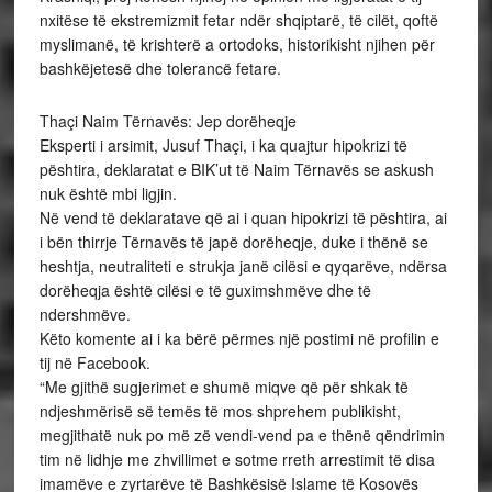
nxitëse të ekstremizmit fetar ndër shqiptarë, të cilët, qoftë
myslimanë, të krishterë a ortodoks, historikisht njihen për
bashkëjetesë dhe tolerancë fetare.
Thaçi Naim Tërnavës: Jep dorëheqje
Eksperti i arsimit, Jusuf Thaçi, i ka quajtur hipokrizi të
pështira, deklaratat e BIK’ut të Naim Tërnavës se askush
nuk është mbi ligjin.
Në vend të deklaratave që ai i quan hipokrizi të pështira, ai
i bën thirrje Tërnavës të japë dorëheqje, duke i thënë se
heshtja, neutraliteti e strukja janë cilësi e qyqarëve, ndërsa
dorëheqja është cilësi e të guximshmëve dhe të
ndershmëve.
Këto komente ai i ka bërë përmes një postimi në profilin e
tij në Facebook.
“Me gjithë sugjerimet e shumë miqve që për shkak të
ndjeshmërisë së temës të mos shprehem publikisht,
megjithatë nuk po më zë vendi-vend pa e thënë qëndrimin
tim në lidhje me zhvillimet e sotme rreth arrestimit të disa
imamëve e zyrtarëve të Bashkësisë Islame të Kosovës