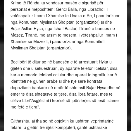
Krime të Rënda ka vendosur masën e sigurisë për
personat e mëposhtëm: Genci Balla, nga Librazhdi, i
vetëshpallur Imam i Xhamise te Unaza e Re, i paautorizuar
nga Komuniteti Mysliman Shqiptar, (organizator) si dhe
Bujar Asllan Hysa, nga fshati Bastar, Tiranë e banues ne
Mëzez, Tiranë, me arsim te mesem, i vëtëshpallur Imam i
Xhamise se Mezezit, i paautorizuar nga Komuniteti
Mysliman Shqiptar, (organizator).
Beci bëri të ditur se në banesën e të arrestuarit Hyka u
gjetën dhe u sekuestruan, dy aparate telefoni celular, disa
karta memorie telefoni celular dhe aparat fotografik, kartë
identiteti në gjuhën arabe si dhe një sërë kontrata
depozitash bankare në emër të shtetasit Bujar Hysa dhe në
emër të disa shtetasve të tjerë, disa libra fetarë, mes të
cilëve Libri”Asgjësimi i teorisë së përzierjes së fesë Islame
me fetë e tjera”.
Gjithashtu, ai tha se në objektin ku ushtron veprimtarinë
fetare, u gjetën tre njësi kompjuteri, çantë ushtarake