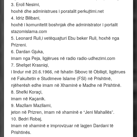
3. Eroll Nesimi,
hoxhë dhe administrues i poratalit perkujtimi.net
4. Idriz Bilibani,
hoxhë i komunitetit boshnjak dhe administrator i portalit
stazomislama.com
5. Leonard Ruli,i vetëquajturi Ebu beker Ruli, hoxhë nga
Prizreni.
6. Dardan Gjuka,
imam nga Peja, ligjërues në radio radio-udhezimi.com
7. Shefqet Krasniqi,
i lindur më 20.6.1966, në fshatin Sibovc të Obiliqit, ligjërues
në Fakultetin e Studimeve Islame (FSI) në Prishtinë,
njëherësh edhe imam në Xhaminë e Madhe në Prishtinë.
8. Shefki Koraçi,
imam në Kaçanik.
9. Mazllam Mazllami,
jeton në Prizren, imam në xhaminë e “Jeni Mahallës”.
10. Bedri Robaj,
imam në xhaminë e improvizuar në lagjen Dardani të
Prishtinës.