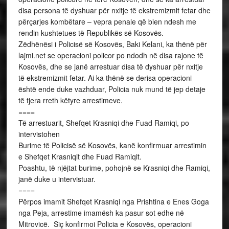
disa persona të dyshuar për nxitje të ekstremizmit fetar dhe
përçarjes kombëtare – vepra penale që bien ndesh me
rendin kushtetues të Republikës së Kosovës.
Zëdhënësi i Policisë së Kosovës, Baki Kelani, ka thënë për
lajmi.net se operacioni policor po ndodh në disa rajone të
Kosovës, dhe se janë arrestuar disa të dyshuar për nxitje
të ekstremizmit fetar. Ai ka thënë se derisa operacioni
është ende duke vazhduar, Policia nuk mund të jep detaje
të tjera rreth këtyre arrestimeve.
====
Të arrestuarit, Shefqet Krasniqi dhe Fuad Ramiqi, po
intervistohen
Burime të Policisë së Kosovës, kanë konfirmuar arrestimin
e Shefqet Krasniqit dhe Fuad Ramiqit.
Poashtu, të njëjtat burime, pohojnë se Krasniqi dhe Ramiqi,
janë duke u intervistuar.
====
Përpos imamit Shefqet Krasniqi nga Prishtina e Enes Goga
nga Peja, arrestime imamësh ka pasur sot edhe në
Mitrovicë. Siç konfirmoi Policia e Kosovës, operacioni