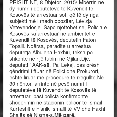
PRISHTINË, 8 Dhjetor 2015/ Mbërrin në
dy numri i deputetëve të Kuvendit të
Kosovës të arrestuar sot, që të dy nga
subjekti më i madh opozitar, Lëvizja
Vetëvendosje. Sapo njoftohet se, Policia e
Kosovës ka arrestuar në ambientet e
Kuvendit të Kosovës, deputetin Faton
Topalli. Ndërsa, paradite u arrestua
deputetja Albulena Haxhiu, teksa po
shkonte në një tubim në Gjilan.Dje,
deputeti i AAK-së, Pal Lekaj, pas orësh
qëndrimi i ftuar në Polici dhe Prokurori,
është liruar me procedurë të rregulltë.Në
30 nëntor, arrinte në pesë numri i
deputetëve të Kuvendit të Kosovës të
arrestuar, pasi policia konfirmonte
shoqërimin në stacionin policor të Ismail
Kurteshit e Fisnik Ismaili të VV dhe Haxhi
Shalës së Nisma-s.
Më parë,