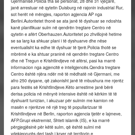
Gjermanisë.Policia tha se personat, 28 dhe 31 vjeçarë,
janë arrestuar në qytetin Duisburg në rajonin industrial Rur,
sot herët në mëngjes, raporton agjencia AP nga
Berlini.Autoritetet thonë se ata janë të dyshuar se ndoshta
kanë planifikuar sulm në qendrën tregtare Centro në
qytetin e afërt Oberhauzen.Autoritetet po zhvillojnë hetime
se sa larg ka shkuar plani i të dyshuarve dhe nëse
eventualisht ka edhe të dyshuar të tjerë.Policia thotë se
mbrëmë e ka shtuar praninë në qendrën tregtare Centro
dhe në Tregun e Krishtlindjeve në afërsi, pasi ka marrë
informacion nga agjencitë e inteligjencës.Qendra tregtare
Centro është njëra ndër më të mëdhatë në Gjermani, me
afro 250 dyqane, që zakonisht janë të mbushura me njerëz
para festës së Krishtlindjeve.Këto arrestime janë bërë
derisa policia në mënyrë intensive është në kërkim të të
dyshuarit tunizian, i akuzuar për sulmin me kamion në
masën e njerëzve në një treg të popullarizuar të
Krishtlindjeve në Berlin, raporton agjencia tjetër e lajmeve,
AFP.Grupi ekstremist, Shteti islamik (IS), e ka marrë
përgjegjësinë për këtë sulm, që është sulmi më
vdekjeprurës deri tash i kryer në territorin e