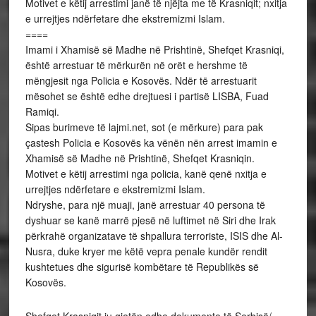
Motivet e këtij arrestimi janë të njëjta me të Krasniqit; nxitja
e urrejtjes ndërfetare dhe ekstremizmi Islam.
====
Imami i Xhamisë së Madhe në Prishtinë, Shefqet Krasniqi,
është arrestuar të mërkurën në orët e hershme të
mëngjesit nga Policia e Kosovës. Ndër të arrestuarit
mësohet se është edhe drejtuesi i partisë LISBA, Fuad
Ramiqi.
Sipas burimeve të lajmi.net, sot (e mërkure) para pak
çastesh Policia e Kosovës ka vënën nën arrest imamin e
Xhamisë së Madhe në Prishtinë, Shefqet Krasniqin.
Motivet e këtij arrestimi nga policia, kanë qenë nxitja e
urrejtjes ndërfetare e ekstremizmi Islam.
Ndryshe, para një muaji, janë arrestuar 40 persona të
dyshuar se kanë marrë pjesë në luftimet në Siri dhe Irak
përkrahë organizatave të shpallura terroriste, ISIS dhe Al-
Nusra, duke kryer me këtë vepra penale kundër rendit
kushtetues dhe sigurisë kombëtare të Republikës së
Kosovës.