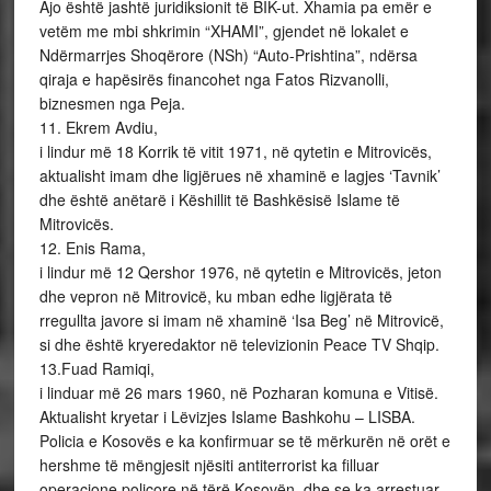
Ajo është jashtë juridiksionit të BIK-ut. Xhamia pa emër e
vetëm me mbi shkrimin “XHAMI”, gjendet në lokalet e
Ndërmarrjes Shoqërore (NSh) “Auto-Prishtina”, ndërsa
qiraja e hapësirës financohet nga Fatos Rizvanolli,
biznesmen nga Peja.
11. Ekrem Avdiu,
i lindur më 18 Korrik të vitit 1971, në qytetin e Mitrovicës,
aktualisht imam dhe ligjërues në xhaminë e lagjes ‘Tavnik’
dhe është anëtarë i Këshillit të Bashkësisë Islame të
Mitrovicës.
12. Enis Rama,
i lindur më 12 Qershor 1976, në qytetin e Mitrovicës, jeton
dhe vepron në Mitrovicë, ku mban edhe ligjërata të
rregullta javore si imam në xhaminë ‘Isa Beg’ në Mitrovicë,
si dhe është kryeredaktor në televizionin Peace TV Shqip.
13.Fuad Ramiqi,
i linduar më 26 mars 1960, në Pozharan komuna e Vitisë.
Aktualisht kryetar i Lëvizjes Islame Bashkohu – LISBA.
Policia e Kosovës e ka konfirmuar se të mërkurën në orët e
hershme të mëngjesit njësiti antiterrorist ka filluar
operacione policore në tërë Kosovën, dhe se ka arrestuar