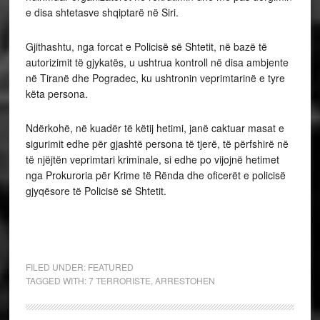
e disa shtetasve shqiptarë në Siri.
Gjithashtu, nga forcat e Policisë së Shtetit, në bazë të
autorizimit të gjykatës, u ushtrua kontroll në disa ambjente
në Tiranë dhe Pogradec, ku ushtronin veprimtarinë e tyre
këta persona.
Ndërkohë, në kuadër të këtij hetimi, janë caktuar masat e
sigurimit edhe për gjashtë persona të tjerë, të përfshirë në
të njëjtën veprimtari kriminale, si edhe po vijojnë hetimet
nga Prokuroria për Krime të Rënda dhe oficerët e policisë
gjyqësore të Policisë së Shtetit.
FILED UNDER:
FEATURED
TAGGED WITH:
7 TERRORISTE
,
ARRESTOHEN