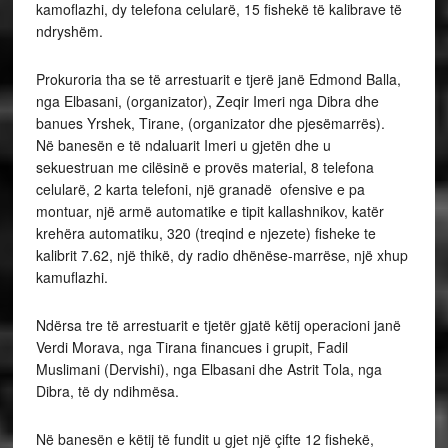
kamoflazhi, dy telefona celularë, 15 fishekë të kalibrave të
ndryshëm.
Prokuroria tha se të arrestuarit e tjerë janë Edmond Balla,
nga Elbasani, (organizator), Zeqir Imeri nga Dibra dhe
banues Yrshek, Tirane, (organizator dhe pjesëmarrës).
Në banesën e të ndaluarit Imeri u gjetën dhe u
sekuestruan me cilësinë e provës material, 8 telefona
celularë, 2 karta telefoni, një granadë ofensive e pa
montuar, një armë automatike e tipit kallashnikov, katër
krehëra automatiku, 320 (treqind e njezete) fisheke te
kalibrit 7.62, një thikë, dy radio dhënëse-marrëse, një xhup
kamuflazhi.
Ndërsa tre të arrestuarit e tjetër gjatë këtij operacioni janë
Verdi Morava, nga Tirana financues i grupit, Fadil
Muslimani (Dervishi), nga Elbasani dhe Astrit Tola, nga
Dibra, të dy ndihmësa.
Në banesën e këtij të fundit u gjet një çifte 12 fishekë,