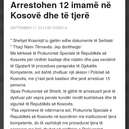
Arrestohen 12 imamë në
Kosovë dhe të tjerë
SEPTEMBER 17, 2014
BY
DGRECA
* Shefqet Krasniqit iu gjetën edhe dokumente të Serbisë/
* Thaçi Naim Tërnavës: Jep dorëheqje/
Me kërkesë të Prokurorisë Speciale të Republikës së
Kosovës për Urdhër bastisje dhe ndalim dhe pas vendimit
të Gjyqtarit të procedues paraprake të Gjykatës
Kompetente, sot është zhvilluar një aksion i Policisë së
Kosovës, me ç’rast janë bastisur dhe janë arrestuar 15
persona.
Sipas Prokurorisë së Shtetit, të gjithë të arrestuarit janë të
dyshuar për vepra penale kundër rendit kushtetues dhe të
sigurisë të Republikës së Kosovës.
“Pas veprimeve të ndërmarra sot, Prokuroria Speciale e
Republikës së Kosovës në koordinim me institucionet tjera
kompetente, do të vazhdojë me procedurat tjera të