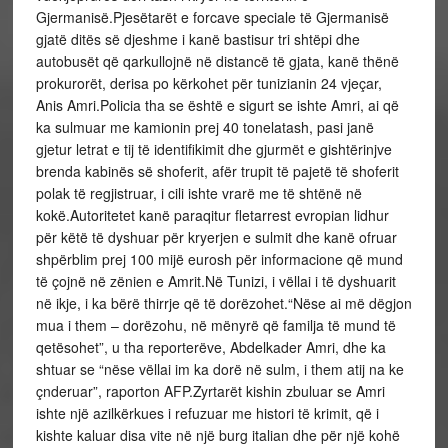
Gjermanisë.Pjesëtarët e forcave speciale të Gjermanisë
gjatë ditës së djeshme i kanë bastisur tri shtëpi dhe
autobusët që qarkullojnë në distancë të gjata, kanë thënë
prokurorët, derisa po kërkohet për tunizianin 24 vjeçar,
Anis Amri.Policia tha se është e sigurt se ishte Amri, ai që
ka sulmuar me kamionin prej 40 tonelatash, pasi janë
gjetur letrat e tij të identifikimit dhe gjurmët e gishtërinjve
brenda kabinës së shoferit, afër trupit të pajetë të shoferit
polak të regjistruar, i cili ishte vrarë me të shtënë në
kokë.Autoritetet kanë paraqitur fletarrest evropian lidhur
për këtë të dyshuar për kryerjen e sulmit dhe kanë ofruar
shpërblim prej 100 mijë eurosh për informacione që mund
të çojnë në zënien e Amrit.Në Tunizi, i vëllai i të dyshuarit
në ikje, i ka bërë thirrje që të dorëzohet.“Nëse ai më dëgjon
mua i them – dorëzohu, në mënyrë që familja të mund të
qetësohet”, u tha reporterëve, Abdelkader Amri, dhe ka
shtuar se “nëse vëllai im ka dorë në sulm, i them atij na ke
çnderuar”, raporton AFP.Zyrtarët kishin zbuluar se Amri
ishte një azilkërkues i refuzuar me histori të krimit, që i
kishte kaluar disa vite në një burg i
talian dhe për një kohë