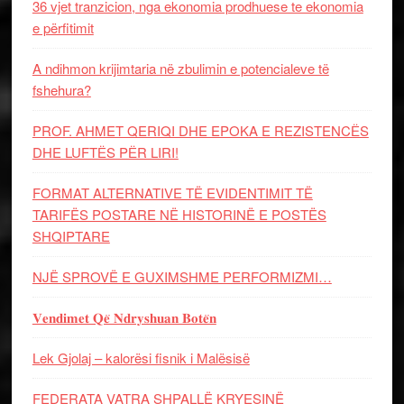
36 vjet tranzicion, nga ekonomia prodhuese te ekonomia
e përfitimit
A ndihmon krijimtaria në zbulimin e potencialeve të
fshehura?
PROF. AHMET QERIQI DHE EPOKA E REZISTENCЁS
DHE LUFTЁS PЁR LIRI!
FORMAT ALTERNATIVE TË EVIDENTIMIT TË
TARIFËS POSTARE NË HISTORINË E POSTËS
SHQIPTARE
NJË SPROVË E GUXIMSHME PERFORMIZMI…
𝐕𝐞𝐧𝐝𝐢𝐦𝐞𝐭 𝐐𝐞̈ 𝐍𝐝𝐫𝐲𝐬𝐡𝐮𝐚𝐧 𝐁𝐨𝐭𝐞̈𝐧
Lek Gjolaj – kalorësi fisnik i Malësisë
FEDERATA VATRA SHPALLË KRYESINË