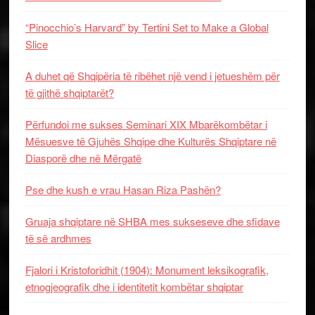
“Pinocchio’s Harvard” by Tertini Set to Make a Global
Slice
A duhet që Shqipëria të ribëhet një vend i jetueshëm për
të gjithë shqiptarët?
Përfundoi me sukses Seminari XIX Mbarëkombëtar i
Mësuesve të Gjuhës Shqipe dhe Kulturës Shqiptare në
Diasporë dhe në Mërgatë
Pse dhe kush e vrau Hasan Riza Pashën?
Gruaja shqiptare në SHBA mes sukseseve dhe sfidave
të së ardhmes
Fjalori i Kristoforidhit (1904): Monument leksikografik,
etnogjeografik dhe i identitetit kombëtar shqiptar