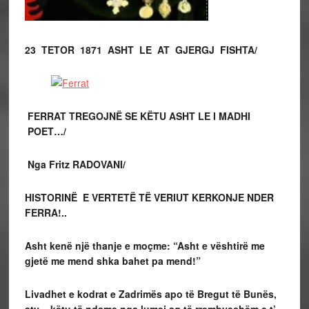
23 TETOR 1871 ASHT LE AT GJERGJ FISHTA/
FERRAT TREGOJN
Ë
SE K
Ë
TU ASHT LE I MADHI
POET…/
Nga Fritz RADOVANI/
HISTORINË E VERTETË TË VERIUT KERKONJE NDER
FERRA!..
Asht kenë një thanje e moçme: “Asht e vështirë me
gjetë me mend shka bahet pa mend!”
Livadhet e kodrat e Zadrimës apo të Bregut të Bunës,