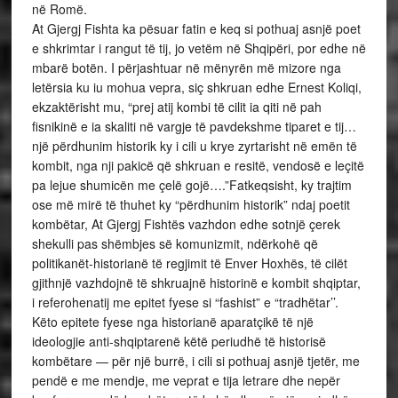
në Romë.
At Gjergj Fishta ka pësuar fatin e keq si pothuaj asnjë poet
e shkrimtar i rangut të tij, jo vetëm në Shqipëri, por edhe në
mbarë botën. I përjashtuar në mënyrën më mizore nga
letërsia ku iu mohua vepra, siç shkruan edhe Ernest Koliqi,
ekzaktërisht mu, “prej atij kombi të cilit ia qiti në pah
fisnikinë e ia skaliti në vargje të pavdekshme tiparet e tij…
një përdhunim historik ky i cili u krye zyrtarisht në emën të
kombit, nga nji pakicë që shkruan e resitë, vendosë e leçitë
pa lejue shumicën me çelë gojë….”Fatkeqsisht, ky trajtim
ose më mirë të thuhet ky “përdhunim historik” ndaj poetit
kombëtar, At Gjergj Fishtës vazhdon edhe sotnjë çerek
shekulli pas shëmbjes së komunizmit, ndërkohë që
politikanët-historianë të regjimit të Enver Hoxhës, të cilët
gjithnjë vazhdojnë të shkruajnë historinë e kombit shqiptar,
i referohenatij me epitet fyese si “fashist” e “tradhëtar’’.
Këto epitete fyese nga historianë aparatçikë të një
ideologjie anti-shqiptarenë këtë periudhë të historisë
kombëtare — për një burrë, i cili si pothuaj asnjë tjetër, me
pendë e me mendje, me veprat e tija letrare dhe nepër