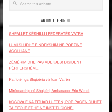
ARTIKUJT E FUNDIT
SHPALLET KËSHILLI I FEDERATËS VATRA
LUMI SI UDHË E NDRYSHIM NË POEZINË
AGOLLIANE
ZËMËRIM DHE PAS VDEKJES! DISIDENTI I
PËRHERSHËM…
Patriotë nga Shqipëria vizituan Vatrën
Mirëseardhje në Shqipëri, Ambasador Eric Wendt
KOSOVA E KA FITUAR LUFTËN, POR PAQEN DUHET
TA FITOJË EDHE NË INSTITUCIONE!