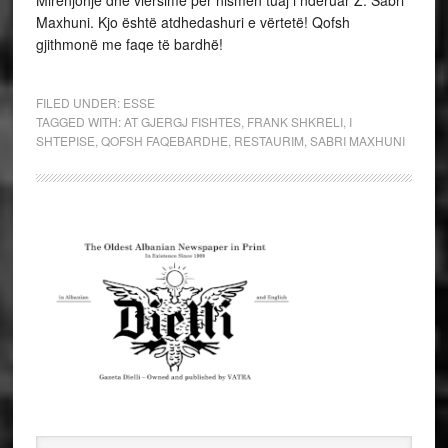
Mirënjohje dhe vlersime për nismën tuaj i nderuar Z. Sabri
Maxhuni. Kjo është atdhedashuri e vërtetë! Qofsh
gjithmonë me faqe të bardhë!
FILED UNDER:
ESSE
TAGGED WITH:
AT GJERGJ FISHTES
,
FRANK SHKRELI
,
I
SHTEPISE
,
QOFSH FAQEBARDHE
,
RESTAURIM
,
SABRI MAXHUNI