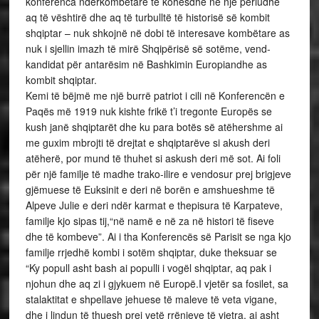
konferenca ndërkombëtare të kohësdhe në një periudhë
aq të vështirë dhe aq të turbulltë të historisë së kombit
shqiptar – nuk shkojnë në dobi të interesave kombëtare as
nuk i sjellin imazh të mirë Shqipërisë së sotëme, vend-
kandidat për antarësim në Bashkimin Europiandhe as
kombit shqiptar.
Kemi të bëjmë me një burrë patriot i cili në Konferencën e
Paqës më 1919 nuk kishte frikë t’i tregonte Europës se
kush janë shqiptarët dhe ku para botës së atëhershme ai
me guxim mbrojti të drejtat e shqiptarëve si akush deri
atëherë, por mund të thuhet si askush deri më sot. Ai foli
për një familje të madhe trako-ilire e vendosur prej brigjeve
gjëmuese të Euksinit e deri në borën e amshueshme të
Alpeve Julie e deri ndër karmat e thepisura të Karpateve,
familje kjo sipas tij,“në namë e në za në histori të fiseve
dhe të kombeve”. Ai i tha Konferencës së Parisit se nga kjo
familje rrjedhë kombi i sotëm shqiptar, duke theksuar se
“Ky popull asht bash ai populli i vogël shqiptar, aq pak i
njohun dhe aq zi i gjykuem në Europë.I vjetër sa fosilet, sa
stalaktitat e shpellave jehuese të maleve të veta vigane,
dhe i lindun të thuesh prej vetë rrënjeve të vjetra, ai asht