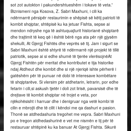
sot zot autokton i pakundershtueshëm i tokave të veta.”
Biznismeni nga Kosova, Z. Sabri Maxhuni, i cili ka
ndërmarrë përsipër restaurimin e shëpisë së këtij patrioti të
kombit shqiptar, shtëpisë ku ka jetuar Fishta, sepse ai
mendon ndryshe nga të ashtuquajturit historianë shqiptarë
dhe trajtimit të keq që i është bërë nga ata për një gjysëm
shekulli, At Gjergj Fishtës dhe veprës së tij. Jam i sigurt se
Sabri Maxhuni është shtyrë të ndërmarrë një projekt të tillë
patriotik, sepse ai si edhe shumë të tjerëe vlerësojnëAt
Gjergj Fishtën për meritat dhe kontributet e tija historike
ndaj Atdheut dhe kombit dhe si një njeriqë ishte përherë i
gatëshëm për të punuar në dobi të interesave kombëtare
të shqiptarëve. Si vlersim për atdhetarin, letrarin, por edhe
fetarin i cili,si askush tjetër i doli zot lirisë, pavarsisë dhe të
drejtave të kombit shqiptar në trojet e veta, por
njëkohësisht i harruar dhe i denigruar nga vetë kombi të
cilin e mbrojti dhe të cilit i këndoi me qa dashuri e pasion.
Thonë se atdhedashuria tregohet me vepra. Sabri Maxhuni
po e tregon atdhedashurinë e vet me nismën e tij për të
restauruar shtëpinë ku ka banuar At Gjergj Fishta. Sikurë