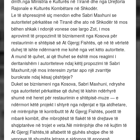
dmth.nga Ministria e Kulturës në Tiranë dhe nga Drejtoria
Rajonale e Kulturës Kombëtare në Shkodër.
Le të shpresojmë siç mendon edhe Sabri Maxhuni se
autoritetet përkatëse në Tiranë dhe ato në Shkodër të mos
bëhen shkak i ndonjë vonese ose largo Zot, i mos
aprovimit të propozimit të biznismenit nga Kosova për
restaurimin e shtëpisë së At Gjergj Fishtës, që në të vërtetë
duhej të ishte ndërmarrë me kohë nga vet këto autoritete.
A mund të quhet, ai që thuhet se është mos reagimi i
deritanishëm i autoriteteve ndaj këtij propozimi të Sabri
Maxhunit,një mos interesim zyrtar apo një zvarritje
burokrate ndaj kësaj çështjeje?
Duket se biznismeni nga Kosova, Sabri Maxhuni, ndryshe
nga autoritetet përkatëse që duhej të kishin ndërhyrë
shumë më heret për restaurimin e shtëpisë-muze — e
ndërmori këtë projekt i shtyrë nga ndjenjat e tija atdhetare,
në mirënjohje të kontributit të At Gjergj Fishtës, poetit të
mbarë kombit, dhe mbrojtësit të flakët të të drejtave të
shqiptarëve në trojet e veta.Në mirënjohje dhe në kujtim të
At Gjergj Fishtës,të alfabetit të gjuhës shqipe dhe të
veprave të shumëta letrare e sidomos të epopesë