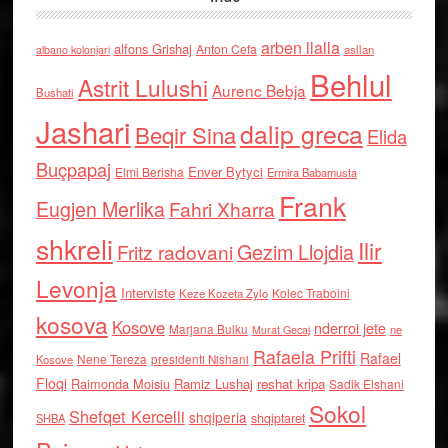
arben llalla
alfons Grishaj
Anton Cefa
asllan
albano kolonjari
Behlul
Astrit Lulushi
Aurenc Bebja
Bushati
Jashari
dalip greca
Beqir Sina
Elida
Buçpapaj
Enver Bytyci
Elmi Berisha
Ermira Babamusta
Frank
Eugjen Merlika
Fahri Xharra
shkreli
Ilir
Gezim Llojdia
Fritz radovani
Levonja
Interviste
Kolec Traboini
Keze Kozeta Zylo
kosova
Kosove
nderroi jete
Marjana Bulku
ne
Murat Gecaj
Rafaela Prifti
Rafael
Nene Tereza
Kosove
presidenti Nishani
Floqi
Raimonda Moisiu
Ramiz Lushaj
reshat kripa
Sadik Elshani
Sokol
Shefqet Kercelli
shqiperia
shqiptaret
SHBA