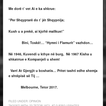
Me dorë t’ vet Ai e ka shkrue:
“Per Shqyptarë do t’ jét Shqypnija;
Kush u a prekë, ai kjoftë mallkue!”
Bini, Toskë!… “Hymni i Flamurit” vazhdon…
Në 1946, Kuvendi u kthye në burg, Në 1967 Kisha u
shkatrrue e Kompanjeli u shem!
Varri At Gjergjit u boshatis… Pritet tashti edhe shemja
e sht
ë
pis
ë
s
ë
Tij …
Melbourne, Tetor 2017.
FILED UNDER:
OPINION
TAGGED WITH:
23 TETOR 1871
,
AT GJERGJ FISHTES
,