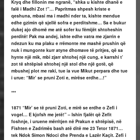
Kryq dhe fillonin me ngranë, “shka u kishte dhanë e
falë i Madhi Zot !”… Papritmas shpesh kriste e
qeshuna, mbasi ma i madhi nder ta, kishte mendue
edhe gzimin që sjellë sofra e perditshme…
Sa e bukur
dukej ajo dhomë me atë sofer ku fëmijët shtoheshin
perditë! Pak ma andej, ishte edhe vatra me zjarrin e
ndezun ku ma plaku e rrëmonte me mashë prushin që
nuk i mungonte kurr atyne dhomave të pritjes, që sa
hynte një mik, mbi zjarr shtohej një cung, e karrshi t’
zot të shtëpisë shtohej një stol dhe një gotë, që
mbushej plot me raki, tue ia vue Mikut perpara dhe tue
i urue: “Mir’ se pruni Zoti e, mirëse erdhe…!”
***
1871
“Mir’ se të pruni Zoti, e mirë se erdhe o Zefi i
vogel… E kjofsh me jetë!” – Ishin fjalët që Zefit
foshnje, i uruene mërritjen në Prakun e shtëpisë, në
Fishten e Zadrimës bash atë ditë me 23 Tetor 1871…
tek
Ndok Simon Ndoci dhe Prenda e Lazër Kaçit.
Zefi i