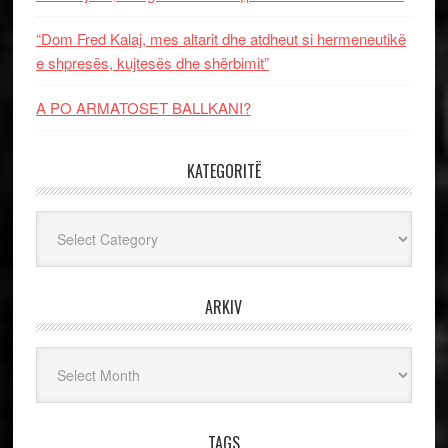
“Dom Fred Kalaj, mes altarit dhe atdheut si hermeneutikë
e shpresës, kujtesës dhe shërbimit”
A PO ARMATOSET BALLKANI?
KATEGORITË
Kategoritë
ARKIV
Arkiv
TAGS