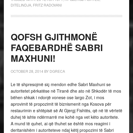
DITELINDJA
,
FRITZ RADOVANI
QOFSH GJITHMONË
FAQEBARDHË SABRI
MAXHUNI!
OCTOBER 28, 2014
BY
DGRECA
Le të shpresojmë siç mendon edhe Sabri Maxhuni se
autoritetet përkatëse në Tiranë dhe ato në Shkodër të mos
bëhen shkak i ndonjë vonese ose largo Zot, i mos
aprovimit të propozimit të biznismenit nga Kosova për
restaurimin e shtëpisë së At Gjergj Fishtës, që në të vërtetë
duhej të ishte ndërmarrë me kohë nga vet këto autoritete.
A mund të quhet, ai që thuhet se është mos reagimi i
deritanishëm i autoriteteve ndaj këtij propozimi të Sabri