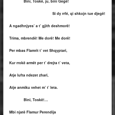
Bini, Toskë, ju, bini Gegë!
Si dy rrfé, qi shkojn tue djegë!
A ngadhnjyes’ a t’ gjith deshmorë!
Trima, mbrendë! Me dorë! Me dorë!
Per mbas Flamrit t’ vet Shqyptari,
Kur rrokë armët per t’ drejta t’ veta,
Atje lufta ndezet zhari,
Atje anmiku vehet m’ t’ leta.
Bini, Toskë!…
Mbi njatë Flamur Perendija