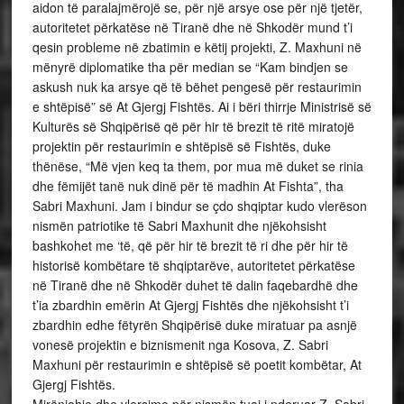
aidon të paralajmërojë se, për një arsye ose për një tjetër,
autoritetet përkatëse në Tiranë dhe në Shkodër mund t’i
qesin probleme në zbatimin e këtij projekti, Z. Maxhuni në
mënyrë diplomatike tha për median se “Kam bindjen se
askush nuk ka arsye që të bëhet pengesë për restaurimin
e shtëpisë” së At Gjergj Fishtës. Ai i bëri thirrje Ministrisë së
Kulturës së Shqipërisë që për hir të brezit të ritë miratojë
projektin për restaurimin e shtëpisë së Fishtës, duke
thënëse, “Më vjen keq ta them, por mua më duket se rinia
dhe fëmijët tanë nuk dinë për të madhin At Fishta”, tha
Sabri Maxhuni. Jam i bindur se çdo shqiptar kudo vlerëson
nismën patriotike të Sabri Maxhunit dhe njëkohsisht
bashkohet me ‘të, që për hir të brezit të ri dhe për hir të
historisë kombëtare të shqiptarëve, autoritetet përkatëse
në Tiranë dhe në Shkodër duhet të dalin faqebardhë dhe
t’ia zbardhin emërin At Gjergj Fishtës dhe njëkohsisht t’i
zbardhin edhe fëtyrën Shqipërisë duke miratuar pa asnjë
vonesë projektin e biznismenit nga Kosova, Z. Sabri
Maxhuni për restaurimin e shtëpisë së poetit kombëtar, At
Gjergj Fishtës.