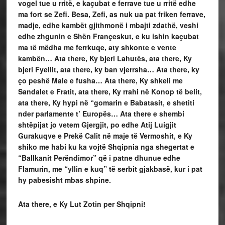
vogel tue u rritë, e kaçubat e ferrave tue u rritë edhe
ma fort se Zefi.
Besa, Zefi, as nuk ua pat friken ferrave,
madje, edhe kambët gjithmonë i mbajti zdathë, veshi
edhe zhgunin e Shën Françeskut, e ku ishin kaçubat
ma të mëdha me ferrkuqe, aty shkonte e vente
kambën… Ata there, Ky bjeri Lahutës, ata there, Ky
bjeri Fyellit, ata there, ky ban vjerrsha… Ata there, ky
ço peshë Male e fusha… Ata there, Ky shkeli me
Sandalet e Fratit, ata there, Ky rrahi në Konop të belit,
ata there, Ky hypi në “gomarin e Babatasit, e shetiti
nder parlamente t’ Europës… Ata there e shembi
shtëpijat jo vetem Gjergjit, po edhe Atij Luigjit
Gurakuqve e Prekë Calit në maje të Vermoshit, e Ky
shiko me habi ku ka vojtë Shqipnia nga shegertat e
“Ballkanit Perëndimor” që i patne dhunue edhe
Flamurin, me “yllin e kuq” të serbit gjakbasë, kur i pat
hy pabesisht mbas shpine.
Ata there, e Ky Lut Zotin per Shqipni!