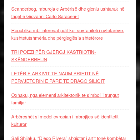
Scanderbeg, mburoja e Arbërisë dhe gjeniu ushtarak në
faqet e Giovanni Carlo Saraceni-t
Republika mbi interesat politike: sovraniteti i qytetarëve,
kushtetutshmëria dhe përgjegjësia shtetërore
TRI POEZI PËR GJERGJ KASTRIOTIN-
SKËNDERBEUN
LETËR E ARKIVIT TE NAUM PRIFTIT NË
PERVJETORIN E PARE TE DRAGO SILIQIT
Oxhaku, nga elementi arkitektonik te simboli i trungut
familjar
Arbëreshët si model evropian i mbrojtjes së identitetit
kulturor
Sali Shijaku, “Diego Rivera” shqiptar i artit tonë kombëtar