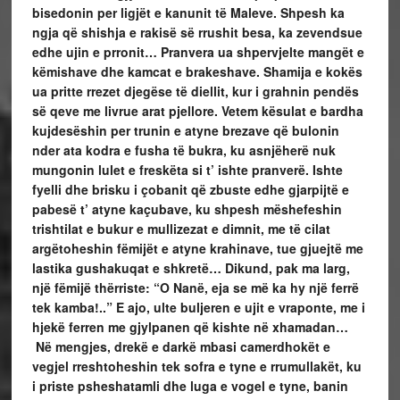
bisedonin per ligjët e kanunit të Maleve.
Shpesh ka
ngja që shishja e rakisë së rrushit besa, ka zevendsue
edhe ujin e prronit…
Pranvera ua shpervjelte mangët e
këmishave dhe kamcat e brakeshave. Shamija e kokës
ua pritte rrezet djegëse të diellit, kur i grahnin pendës
së qeve me livrue arat pjellore.
Vetem kësulat e bardha
kujdesëshin per trunin e atyne brezave që bulonin
nder ata kodra e fusha të bukra, ku asnjëherë nuk
mungonin lulet e freskëta si t’ ishte pranverë. Ishte
fyelli dhe brisku i çobanit që zbuste edhe gjarpijtë e
pabesë t’ atyne kaçubave, ku shpesh mëshefeshin
trishtilat e bukur e mullizezat e dimnit, me të cilat
argëtoheshin fëmijët e atyne krahinave, tue gjuejtë me
lastika gushakuqat e shkretë… Dikund, pak ma larg,
një fëmijë thërriste: “O Nanë, eja se më ka hy një ferrë
tek kamba!..” E ajo, ulte buljeren e ujit e vraponte, me i
hjekë ferren me gjylpanen që kishte në xhamadan…
Në mengjes, drekë e darkë mbasi camerdhokët e
vegjel rreshtoheshin tek sofra e tyne e rrumullakët, ku
i priste psheshatamli dhe luga e vogel e tyne, banin