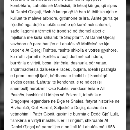
kombëtare, Lahutës së Malësisë, të kësaj kënge, që sipas
At Daniel Gjeçajt, “Ashtë kanga që të ban të thithish ajrin e
kulluet të maleve arbnore, gjithmonë të lira. Ashtë gurra që
rrjedhë nga dejtë e tokës sonë e që kurrë nuk shterret,
sado llagemi a tërmeti të trondisë në themel alpet e
mjelluna me kulla-shkamb të Shqiptarit”. At Daniel Gjecaj
vazhdon në parathanjën e Lahutës së Malësisë se kjo
vepër e At Gjergj Fishtës, “ashtë shkolla e votrës gjyshore,
ku rreth zjarmit mikpritës u ruajt deri më sot ndera,
burrënia e virtyti, besa, trimënia, dashunia për vatan,
shpirtmadhësia dalluese e racës , bujaria, ideali i pazhigla
e i prem: me nji fjalë, bërthama e thelbi i nji kombi që
s’vdes derisa “Lahuta” të këndohet, e të ndiqet (si
shembull) heroizmi i Oso Kukës, vendosmënia e Ali
Pashës, bashkimi i Lidhjes së Prizrenit, trimënia e
Dragonjve legjendarë në Bigë të Shalës, fëtyrat historike në
Rrzhanicë, Qaf-Hardhi, Sutjeskë e Deçiq, dashunia e
vetmohimi i Patër Gjonit, guximi e burrnia e Dedë Gjo’ Lulit,
fisnikëria e virtyti mashkulluer i Tringës”, shkruante At
Daniel Gjeçaj në paraqitjen e botimit të Lahutës më 1958