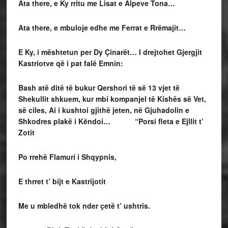
Ata there, e Ky rritu me Lisat e Alpeve Tona…
Ata there, e mbuloje edhe me Ferrat e Rrëmajit…
E Ky, i mështetun per Dy Çinarët… I drejtohet Gjergjit
Kastriotve që i pat falë Emnin:
Bash atë ditë të bukur Qershori të së 13 vjet të
Shekullit shkuem, kur mbi kompanjel të Kishës së Vet,
së ciles, Ai i kushtoi gjithë jeten, në Gjuhadolin e
Shkodres plakë i Këndoi…
“Porsi fleta e Ejllit t’
Zotit
Po rrehë Flamuri i Shqypnis,
E thrret t’ bijt e Kastrijotit
Me u mbledhë tok nder çetë t’ ushtris.