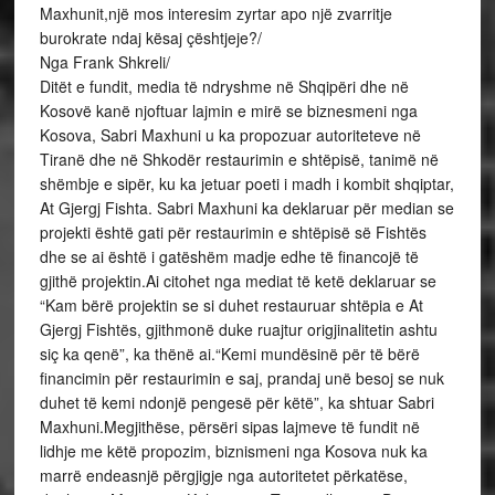
Maxhunit,një mos interesim zyrtar apo një zvarritje
burokrate ndaj kësaj çështjeje?/
Nga Frank Shkreli/
Ditët e fundit, media të ndryshme në Shqipëri dhe në
Kosovë kanë njoftuar lajmin e mirë se biznesmeni nga
Kosova, Sabri Maxhuni u ka propozuar autoriteteve në
Tiranë dhe në Shkodër restaurimin e shtëpisë, tanimë në
shëmbje e sipër, ku ka jetuar poeti i madh i kombit shqiptar,
At Gjergj Fishta. Sabri Maxhuni ka deklaruar për median se
projekti është gati për restaurimin e shtëpisë së Fishtës
dhe se ai është i gatëshëm madje edhe të financojë të
gjithë projektin.Ai citohet nga mediat të ketë deklaruar se
“Kam bërë projektin se si duhet restauruar shtëpia e At
Gjergj Fishtës, gjithmonë duke ruajtur origjinalitetin ashtu
siç ka qenë”, ka thënë ai.“Kemi mundësinë për të bërë
financimin për restaurimin e saj, prandaj unë besoj se nuk
duhet të kemi ndonjë pengesë për këtë”, ka shtuar Sabri
Maxhuni.Megjithëse, përsëri sipas lajmeve të fundit në
lidhje me këtë propozim, biznismeni nga Kosova nuk ka
marrë endeasnjë përgjigje nga autoritetet përkatëse,