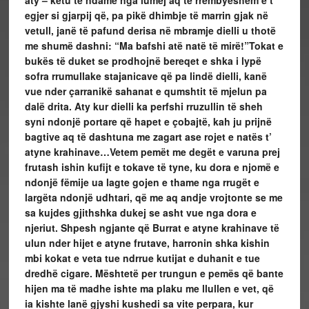
aty – këtu të ndame nga lumej aq të rrembyeshëm e t’
egjer si gjarpij që, pa pikë dhimbje të marrin gjak në
vetull, janë të pafund derisa në mbramje dielli u thotë
me shumë dashni: “Ma bafshi atë natë të mirë!”
Tokat e
bukës të duket se prodhojnë bereqet e shka i lypë
sofra rrumullake stajanicave që pa lindë dielli, kanë
vue nder çarranikë sahanat e qumshtit të mjelun pa
dalë drita.
Aty kur dielli ka perfshi rruzullin të sheh
syni ndonjë portare që hapet e çobajtë, kah ju prijnë
bagtive aq të dashtuna me zagart ase rojet e natës t’
atyne krahinave…
Vetem pemët me degët e varuna prej
frutash ishin kufijt e tokave të tyne, ku dora e njomë e
ndonjë fëmije ua lagte gojen e thame nga rrugët e
largëta ndonjë udhtari, që me aq andje vrojtonte se me
sa kujdes gjithshka dukej se asht vue nga dora e
njeriut.
Shpesh ngjante që Burrat e atyne krahinave të
ulun nder hijet e atyne frutave, harronin shka kishin
mbi kokat e veta tue ndrrue kutijat e duhanit e tue
dredhë cigare. Mështetë per trungun e pemës që bante
hijen ma të madhe ishte ma plaku me llullen e vet, që
ia kishte lanë gjyshi kushedi sa vite perpara, kur